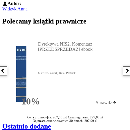
Autor:
Widzyk Anna
Polecamy książki prawnicze
Przejdź do: Dyrektywa NIS2. Komentarz [PRZEDSPRZEDAŻ] ebook,
Dyrektywa NIS2. Komentarz
[PRZEDSPRZEDAŻ] ebook
Poprzednia książka
N
Mateusz Jakubik, Rafał Prabucki
10%
Sprawdź
Rabatu
Cena promocyjna: 267,30 zł |
Cena regularna: 297,00 zł
Najniższa cena w ostatnich 30 dniach: 207,90 zł
Ostatnio dodane