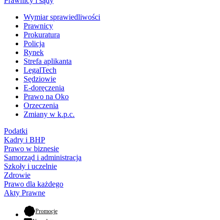
Prawnicy i sądy
Wymiar sprawiedliwości
Prawnicy
Prokuratura
Policja
Rynek
Strefa aplikanta
LegalTech
Sędziowie
E-doręczenia
Prawo na Oko
Orzeczenia
Zmiany w k.p.c.
Podatki
Kadry i BHP
Prawo w biznesie
Samorząd i administracja
Szkoły i uczelnie
Zdrowie
Prawo dla każdego
Akty Prawne
- otwiera się w nowej karcie
Promocje