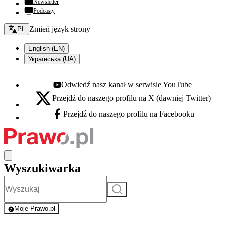
Newsletter
Podcasty
Zmień język - bieżący:
Zmień język strony
PL
English (EN)
Українська (UA)
Odwiedź nasz kanał w serwisie YouTube
Youtube - otwiera się w nowej karcie
Przejdź do naszego profilu na X (dawniej Twitter)
X - otwiera się w nowej karcie
Przejdź do naszego profilu na Facebooku
Facebook - otwiera się w nowej karcie
Wyszukiwarka
Szukaj
Moje Prawo.pl
- rejestracja i logowanie do serwisu