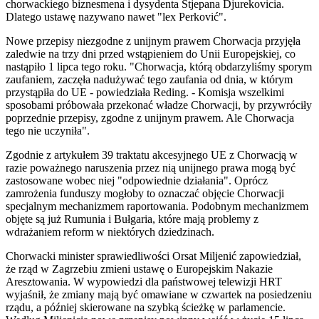
chorwackiego biznesmena i dysydenta Stjepana Djurekovicia.
Dlatego ustawę nazywano nawet "lex Perković".
Nowe przepisy niezgodne z unijnym prawem Chorwacja przyjęła
zaledwie na trzy dni przed wstąpieniem do Unii Europejskiej, co
nastąpiło 1 lipca tego roku. "Chorwacja, którą obdarzyliśmy sporym
zaufaniem, zaczęła nadużywać tego zaufania od dnia, w którym
przystąpiła do UE - powiedziała Reding. - Komisja wszelkimi
sposobami próbowała przekonać władze Chorwacji, by przywróciły
poprzednie przepisy, zgodne z unijnym prawem. Ale Chorwacja
tego nie uczyniła".
Zgodnie z artykułem 39 traktatu akcesyjnego UE z Chorwacją w
razie poważnego naruszenia przez nią unijnego prawa mogą być
zastosowane wobec niej "odpowiednie działania". Oprócz
zamrożenia funduszy mogłoby to oznaczać objęcie Chorwacji
specjalnym mechanizmem raportowania. Podobnym mechanizmem
objęte są już Rumunia i Bułgaria, które mają problemy z
wdrażaniem reform w niektórych dziedzinach.
Chorwacki minister sprawiedliwości Orsat Miljenić zapowiedział,
że rząd w Zagrzebiu zmieni ustawę o Europejskim Nakazie
Aresztowania. W wypowiedzi dla państwowej telewizji HRT
wyjaśnił, że zmiany mają być omawiane w czwartek na posiedzeniu
rządu, a później skierowane na szybką ścieżkę w parlamencie.