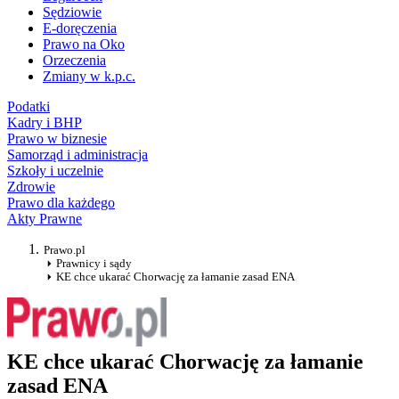
Sędziowie
E-doręczenia
Prawo na Oko
Orzeczenia
Zmiany w k.p.c.
Podatki
Kadry i BHP
Prawo w biznesie
Samorząd i administracja
Szkoły i uczelnie
Zdrowie
Prawo dla każdego
Akty Prawne
Prawo.pl
Prawnicy i sądy
KE chce ukarać Chorwację za łamanie zasad ENA
KE chce ukarać Chorwację za łamanie
zasad ENA