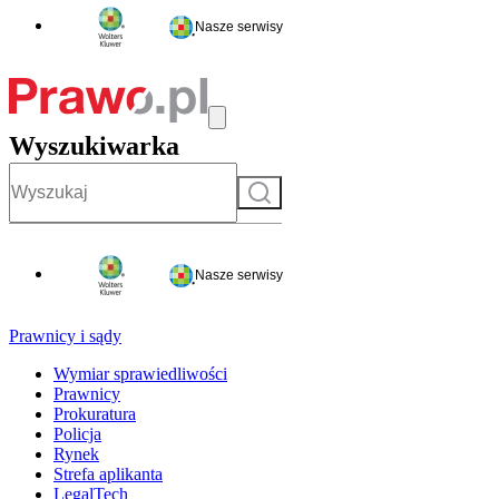
Nasze serwisy
Wyszukiwarka
Szukaj
Nasze serwisy
Prawnicy i sądy
Wymiar sprawiedliwości
Prawnicy
Prokuratura
Policja
Rynek
Strefa aplikanta
LegalTech