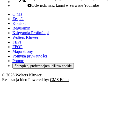
x - otwiera się w nowej karcie
Odwiedź nasz kanał w serwisie YouTube
youtube - otwiera się w nowej karcie
O nas
Zespół
Kontakt
Regulamin
Księgarnia Profinfo.pl
Wolters Kluwer
FEPI
FPOP
Mapa strony
Polityka prywatności
Pomoc
Zarządzaj preferencjami plików cookie
© 2026 Wolters Kluwer
Realizacja Ideo Powered by:
CMS Edito