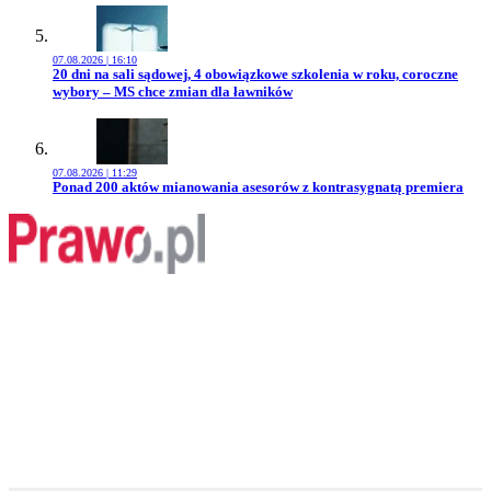
07.08.2026 | 16:10
Przejdź do artykułu:
20 dni na sali sądowej, 4 obowiązkowe szkolenia w roku, coroczne
wybory – MS chce zmian dla ławników
07.08.2026 | 11:29
Przejdź do artykułu:
Ponad 200 aktów mianowania asesorów z kontrasygnatą premiera