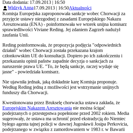
Data dodania: 17.09.2013 | 16:50
Widzyk Anna
17.09.2013 | 16:50
Aktualności
Komisja Europejska zaproponowała sankcje wobec Chorwacji za
przyjęcie ustawy niezgodnej z zasadami Europejskiego Nakazu
Aresztowania (ENA) - poinformowała we wtorek unijna komisarz
sprawiedliwości Viviane Reding. Jej zdaniem Zagrzeb nadużył
zaufania Unii.
Reding poinformowała, że propozycja podjęcia "odpowiednich
działań" wobec Chorwacji została przekazana krajom
członkowskim UE do konsultacji. Dopiero po ich zakończeniu i
przekazaniu opinii państw zapadnie decyzja o sankcjach za
naruszenie prawa UE. "To, że będą sankcje, raczej wydaje się
jasne" - powiedziała komisarz.
Nie ujawniła jednak, jaką dokładnie karę Komisja proponuje.
Według Reding jedną z możliwości jest wstrzymanie unijnych
funduszy dla Chorwacji.
Kwestionowana przez Brukselę chorwacka ustawa zakłada, że
Europejskim Nakazem Aresztowania
nie można ścigać
podejrzanych o przestępstwa popełnione przed 2002 rokiem. Media
sugerowały, że ustawa ma uchronić przed ekstradycją do Niemiec
byłego agenta tajnej policji w dawnej Jugosławii Josipa Perkovicia,
podejrzanego w związku z zamordowaniem w 1983 r. w Bawarii