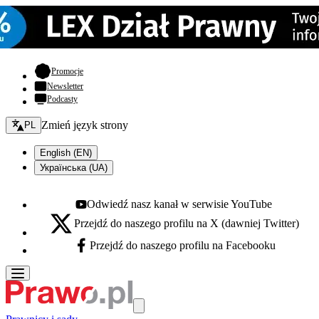
- otwiera się w nowej karcie
Promocje
Newsletter
Podcasty
Zmień język - bieżący:
Zmień język strony
PL
English (EN)
Українська (UA)
Odwiedź nasz kanał w serwisie YouTube
Youtube - otwiera się w nowej karcie
Przejdź do naszego profilu na X (dawniej Twitter)
X - otwiera się w nowej karcie
Przejdź do naszego profilu na Facebooku
Facebook - otwiera się w nowej karcie