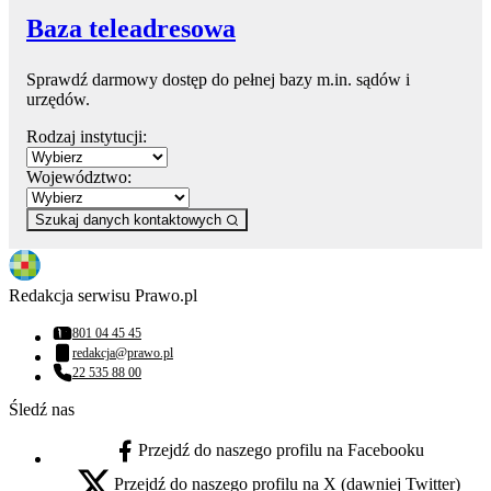
Baza teleadresowa
Sprawdź darmowy dostęp do pełnej bazy m.in. sądów i
urzędów.
Rodzaj instytucji:
Województwo:
Szukaj danych kontaktowych
Redakcja serwisu Prawo.pl
801 04 45 45
Numer telefonu:
redakcja@prawo.pl
Adres email:
22 535 88 00
Numer telefonu:
Śledź nas
Przejdź do naszego profilu na Facebooku
facebook - otwiera się w nowej karcie
Przejdź do naszego profilu na X (dawniej Twitter)