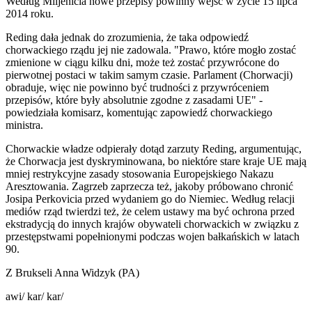
Według Miljenicia nowe przepisy powinny wejść w życie 15 lipca
2014 roku.
Reding dała jednak do zrozumienia, że taka odpowiedź
chorwackiego rządu jej nie zadowala. "Prawo, które mogło zostać
zmienione w ciągu kilku dni, może też zostać przywrócone do
pierwotnej postaci w takim samym czasie. Parlament (Chorwacji)
obraduje, więc nie powinno być trudności z przywróceniem
przepisów, które były absolutnie zgodne z zasadami UE" -
powiedziała komisarz, komentując zapowiedź chorwackiego
ministra.
Chorwackie władze odpierały dotąd zarzuty Reding, argumentując,
że Chorwacja jest dyskryminowana, bo niektóre stare kraje UE mają
mniej restrykcyjne zasady stosowania Europejskiego Nakazu
Aresztowania. Zagrzeb zaprzecza też, jakoby próbowano chronić
Josipa Perkovicia przed wydaniem go do Niemiec. Według relacji
mediów rząd twierdzi też, że celem ustawy ma być ochrona przed
ekstradycją do innych krajów obywateli chorwackich w związku z
przestępstwami popełnionymi podczas wojen bałkańskich w latach
90.
Z Brukseli Anna Widzyk (PA)
awi/ kar/ kar/