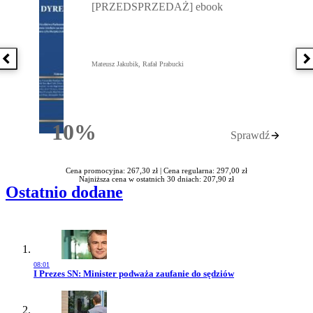
[PRZEDSPRZEDAŻ] ebook
Poprzednia książka
N
Mateusz Jakubik, Rafał Prabucki
10%
Sprawdź
Rabatu
Cena promocyjna: 267,30 zł |
Cena regularna: 297,00 zł
Najniższa cena w ostatnich 30 dniach: 207,90 zł
Ostatnio dodane
08:01
Przejdź do artykułu:
I Prezes SN: Minister podważa zaufanie do sędziów