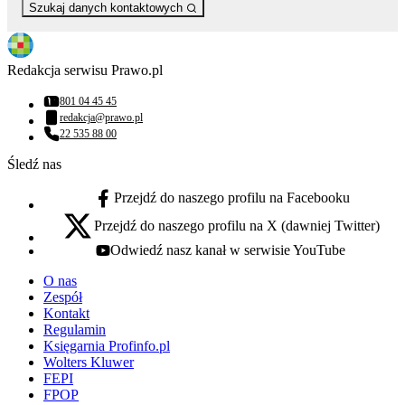
Szukaj danych kontaktowych
Redakcja serwisu Prawo.pl
801 04 45 45
Numer telefonu:
redakcja@prawo.pl
Adres email:
22 535 88 00
Numer telefonu:
Śledź nas
Przejdź do naszego profilu na Facebooku
facebook - otwiera się w nowej karcie
Przejdź do naszego profilu na X (dawniej Twitter)
x - otwiera się w nowej karcie
Odwiedź nasz kanał w serwisie YouTube
youtube - otwiera się w nowej karcie
O nas
Zespół
Kontakt
Regulamin
Księgarnia Profinfo.pl
Wolters Kluwer
FEPI
FPOP