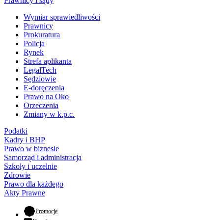
Prawnicy i sądy
Wymiar sprawiedliwości
Prawnicy
Prokuratura
Policja
Rynek
Strefa aplikanta
LegalTech
Sędziowie
E-doręczenia
Prawo na Oko
Orzeczenia
Zmiany w k.p.c.
Podatki
Kadry i BHP
Prawo w biznesie
Samorząd i administracja
Szkoły i uczelnie
Zdrowie
Prawo dla każdego
Akty Prawne
- otwiera się w nowej karcie
Promocje