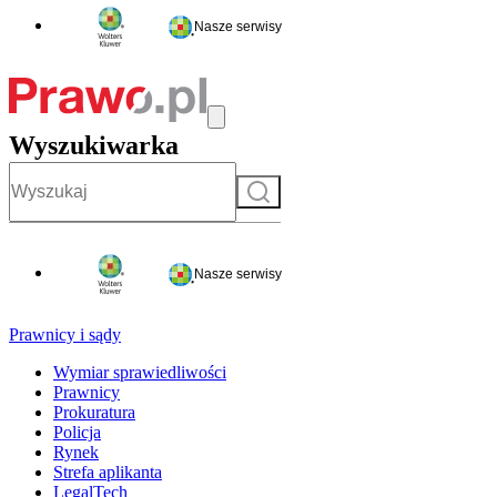
Nasze serwisy
Wyszukiwarka
Szukaj
Nasze serwisy
Prawnicy i sądy
Wymiar sprawiedliwości
Prawnicy
Prokuratura
Policja
Rynek
Strefa aplikanta
LegalTech