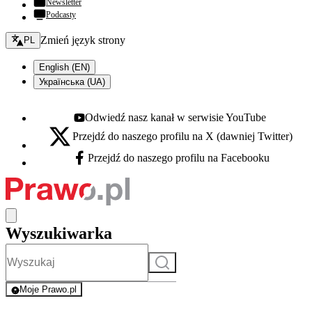
Newsletter
Podcasty
Zmień język - bieżący:
Zmień język strony
PL
English (EN)
Українська (UA)
Odwiedź nasz kanał w serwisie YouTube
Youtube - otwiera się w nowej karcie
Przejdź do naszego profilu na X (dawniej Twitter)
X - otwiera się w nowej karcie
Przejdź do naszego profilu na Facebooku
Facebook - otwiera się w nowej karcie
Wyszukiwarka
Szukaj
Moje Prawo.pl
- rejestracja i logowanie do serwisu