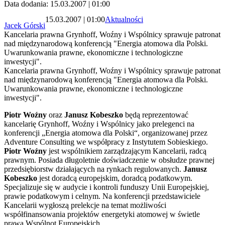
Data dodania: 15.03.2007 | 01:00
15.03.2007 | 01:00
Aktualności
Jacek Górski
Kancelaria prawna Grynhoff, Woźny i Wspólnicy sprawuje patronat
nad międzynarodową konferencją "Energia atomowa dla Polski.
Uwarunkowania prawne, ekonomiczne i technologiczne
inwestycji".
Kancelaria prawna Grynhoff, Woźny i Wspólnicy sprawuje patronat
nad międzynarodową konferencją "Energia atomowa dla Polski.
Uwarunkowania prawne, ekonomiczne i technologiczne
inwestycji".
Piotr Woźny
oraz
Janusz Kobeszko
będą reprezentować
kancelarię Grynhoff, Woźny i Wspólnicy jako prelegenci na
konferencji „Energia atomowa dla Polski“, organizowanej przez
Adventure Consulting we współpracy z Instytutem Sobieskiego.
Piotr Woźny
jest wspólnikiem zarządzającym Kancelarii, radcą
prawnym. Posiada długoletnie doświadczenie w obsłudze prawnej
przedsiębiorstw działających na rynkach regulowanych.
Janusz
Kobeszko
jest doradcą europejskim, doradcą podatkowym.
Specjalizuje się w audycie i kontroli funduszy Unii Europejskiej,
prawie podatkowym i celnym. Na konferencji przedstawiciele
Kancelarii wygłoszą prelekcje na temat możliwości
współfinansowania projektów energetyki atomowej w świetle
prawa Wspólnot Europejskich.