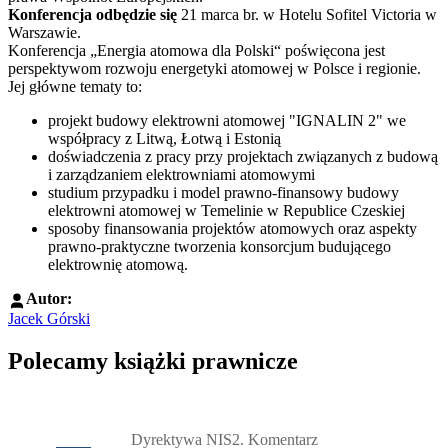
Konferencja odbędzie się
21 marca br. w Hotelu Sofitel Victoria w
Warszawie.
Konferencja „Energia atomowa dla Polski“ poświęcona jest
perspektywom rozwoju energetyki atomowej w Polsce i regionie.
Jej główne tematy to:
projekt budowy elektrowni atomowej "IGNALIN 2" we
współpracy z Litwą, Łotwą i Estonią
doświadczenia z pracy przy projektach związanych z budową
i zarządzaniem elektrowniami atomowymi
studium przypadku i model prawno-finansowy budowy
elektrowni atomowej w Temelinie w Republice Czeskiej
sposoby finansowania projektów atomowych oraz aspekty
prawno-praktyczne tworzenia konsorcjum budującego
elektrownię atomową.
Autor:
Jacek Górski
Polecamy książki prawnicze
Przejdź do: Dyrektywa NIS2. Komentarz [PRZEDSPRZEDAŻ] ebook,
Dyrektywa NIS2. Komentarz