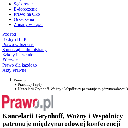
Sędziowie
E-doręczenia
Prawo na Oko
Orzeczenia
Zmiany w k.p.c.
Podatki
Kadry i BHP
Prawo w biznesie
Samorząd i administracja
Szkoły i uczelnie
Zdrowie
Prawo dla każdego
Akty Prawne
Prawo.pl
Prawnicy i sądy
Kancelarii Grynhoff, Woźny i Wspólnicy patronuje międzynarodowej k
Kancelarii Grynhoff, Woźny i Wspólnicy
patronuje międzynarodowej konferencji