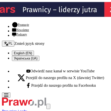
- otwiera się w nowej karcie
Promocje
Newsletter
Podcasty
Zmień język - bieżący:
Zmień język strony
PL
English (EN)
Українська (UA)
Odwiedź nasz kanał w serwisie YouTube
Youtube - otwiera się w nowej karcie
Przejdź do naszego profilu na X (dawniej Twitter)
X - otwiera się w nowej karcie
Przejdź do naszego profilu na Facebooku
Facebook - otwiera się w nowej karcie