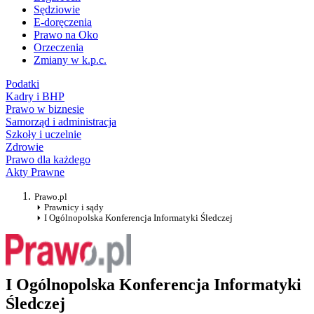
Sędziowie
E-doręczenia
Prawo na Oko
Orzeczenia
Zmiany w k.p.c.
Podatki
Kadry i BHP
Prawo w biznesie
Samorząd i administracja
Szkoły i uczelnie
Zdrowie
Prawo dla każdego
Akty Prawne
Prawo.pl
Prawnicy i sądy
I Ogólnopolska Konferencja Informatyki Śledczej
I Ogólnopolska Konferencja Informatyki
Śledczej