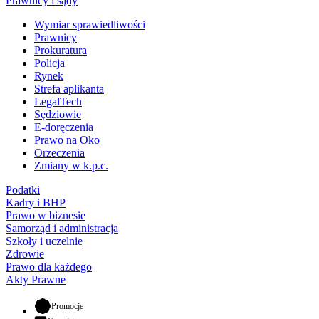
Prawnicy i sądy
Wymiar sprawiedliwości
Prawnicy
Prokuratura
Policja
Rynek
Strefa aplikanta
LegalTech
Sędziowie
E-doręczenia
Prawo na Oko
Orzeczenia
Zmiany w k.p.c.
Podatki
Kadry i BHP
Prawo w biznesie
Samorząd i administracja
Szkoły i uczelnie
Zdrowie
Prawo dla każdego
Akty Prawne
- otwiera się w nowej karcie
Promocje