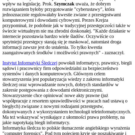
wpływ na legislację. Prok.
Szymczak
uważa, że dobrym
rozwiązaniem byłoby przygotowanie "cyberustawy", która
jednoznacznie regulowałaby kwestie zwiane z przestępstwami
komputerowymi i dowodami cyfrowymi. Prezes Krejza
przypominał, że podobnie jak w tradycyjnej przestępczości także w
świecie wirtualnym nie ma zbrodni doskonałej. "Każde działanie w
internecie pozostawia bardzo wiele śladów. Oczywiście co
sprytniejsi przestępcy starają się je maskować, natomiast droga
informacji zawsze jest do ustalenia. To tylko kwestia
zaangażowanych środków i możliwości prawnych" - zaznaczył.
Instytut Informatyki Śledczej
powołali informatycy, prawnicy, biegli
sądowi i pracownicy firm odpowiedzialni za bezpieczeństwo
systemów i danych komputerowych. Głównym celem
stowarzyszenia jest popularyzacja wiedzy z zakresu informatyki
śledczej oraz wprowadzanie nowych, dobrych standardów w
zakresie postępowania z dowodami elektronicznymi.
Stowarzyszenie chce opiniować nowe akty prawne (już
współpracuje z resortem sprawiedliwości w pracach nad ustawą o
biegłych) związane z nowymi rodzajami przestępstw,
dokonywanych z wykorzystaniem technologii teleinformatycznych.
Ma też wskazywać wynikające z ułomności prawa problemy, na
jakie napotykają biegli informatycy.
Informatyka śledcza to polskie tłumaczenie angielskiego wyrażenia
"computer forensics". Pod tym pojęciem kryje się poszukiwanie i