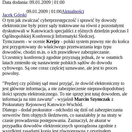
Data dodania: 09.01.2009 | 01:00
09.01.2009 | 01:00
Aktualności
Jacek Górski
O tym jak zwalczać cyberprzestępczość i sprawić by dowody
elektroniczne były przez sądy traktowane na równi z pozostałymi
dyskutowali w Katowicach specjaliści z różnych dziedzin podczas I
Ogólnopolskiej Konferencji Informatyki Śledczej.
Tymczasem - w ocenie
Krejzy
- polski system prawny nie do końca
jest przygotowany do właściwego przetwarzania tego typu
dowodów, chodzi m.in. o ich prawidłowe zabezpieczanie.
Uczestnicy konferencji zgodnie przyznają jednak, że w ostatnich
latach zmieniło się nastawienie polskich sądów do dowodu
cyfrowego. Są one coraz częściej uznawane, ale jest to proces
powolny.
"Prędzej czy później sąd musi przyjąć, że dowód elektroniczny to
jest głównie informacja, a nie zabezpieczenie nieprawdopodobnej
ilości sprzętu elektronicznego. To nie sprzęt jest tutaj dowodem, ale
informacja na nim zawarta" - wyjaśnił
Marcin Szymczak
z
Prokuratury Rejonowej Katowice-Wschód.
Dlatego - dodał prokurator - odchodzi się dziś od zabezpieczania
serwerów firm objętych śledztwem, co narażałoby je na straty w
czasie prowadzenia postępowania. Zaznaczył, że akurat w
przypadku dowodów elektronicznych sporządzona zgodnie z
wszelkimi zasadami kopia jest równoprawna z oryginałem.