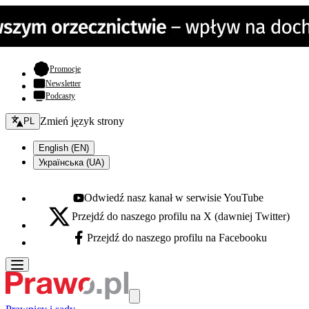
- otwiera się w nowej karcie
Promocje
Newsletter
Podcasty
Zmień język - bieżący:
Zmień język strony
PL
English (EN)
Українська (UA)
Odwiedź nasz kanał w serwisie YouTube
Youtube - otwiera się w nowej karcie
Przejdź do naszego profilu na X (dawniej Twitter)
X - otwiera się w nowej karcie
Przejdź do naszego profilu na Facebooku
Facebook - otwiera się w nowej karcie