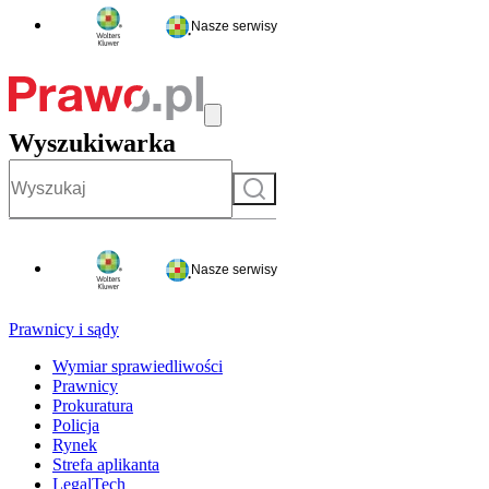
Nasze serwisy
Wyszukiwarka
Szukaj
Nasze serwisy
Prawnicy i sądy
Wymiar sprawiedliwości
Prawnicy
Prokuratura
Policja
Rynek
Strefa aplikanta
LegalTech