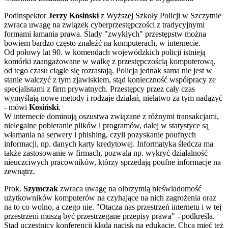
Podinspektor
Jerzy Kosiński
z Wyższej Szkoły Policji w Szczytnie
zwraca uwagę na związek cyberprzestępczości z tradycyjnymi
formami łamania prawa. Ślady "zwykłych" przestępstw można
bowiem bardzo często znaleźć na komputerach, w internecie.
Od połowy lat 90. w komendach wojewódzkich policji istnieją
komórki zaangażowane w walkę z przestępczością komputerową,
od tego czasu ciągle się rozrastają. Policja jednak sama nie jest w
stanie walczyć z tym zjawiskiem, stąd konieczność współpracy ze
specjalistami z firm prywatnych. Przestępcy przez cały czas
wymyślają nowe metody i rodzaje działań, niełatwo za tym nadążyć
- mówi
Kosiński
.
W internecie dominują oszustwa związane z różnymi transakcjami,
nielegalne pobieranie plików i programów, dalej w statystyce są
włamania na serwery i phishing, czyli pozyskanie poufnych
informacji, np. danych karty kredytowej. Informatyka śledcza ma
także zastosowanie w firmach, pozwala np. wykryć działalność
nieuczciwych pracowników, którzy sprzedają poufne informacje na
zewnątrz.
Prok.
Szymczak
zwraca uwagę na olbrzymią nieświadomość
użytkowników komputerów na czyhające na nich zagrożenia oraz
na to co wolno, a czego nie. "Otacza nas przestrzeń internetu i w tej
przestrzeni muszą być przestrzegane przepisy prawa" - podkreśla.
Stąd uczestnicy konferencji kładą nacisk na edukację. Chcą mieć też