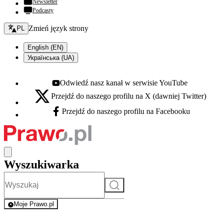
Newsletter
Podcasty
Zmień język - bieżący:
Zmień język strony
PL
English (EN)
Українська (UA)
Odwiedź nasz kanał w serwisie YouTube
Youtube - otwiera się w nowej karcie
Przejdź do naszego profilu na X (dawniej Twitter)
X - otwiera się w nowej karcie
Przejdź do naszego profilu na Facebooku
Facebook - otwiera się w nowej karcie
Wyszukiwarka
Szukaj
Moje Prawo.pl
- rejestracja i logowanie do serwisu