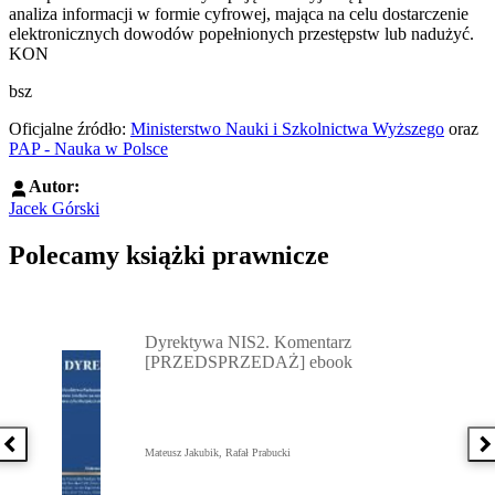
analiza informacji w formie cyfrowej, mająca na celu dostarczenie
elektronicznych dowodów popełnionych przestępstw lub nadużyć.
KON
bsz
Oficjalne źródło:
Ministerstwo Nauki i Szkolnictwa Wyższego
oraz
PAP - Nauka w Polsce
Autor:
Jacek Górski
Polecamy książki prawnicze
Przejdź do: Dyrektywa NIS2. Komentarz [PRZEDSPRZEDAŻ] ebook,
Dyrektywa NIS2. Komentarz
[PRZEDSPRZEDAŻ] ebook
Poprzednia książka
N
Mateusz Jakubik, Rafał Prabucki