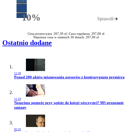
10%
Sprawdź
Rabatu
Cena promocyjna: 267,30 zł |
Cena regularna: 297,00 zł
Najniższa cena w ostatnich 30 dniach: 207,90 zł
Ostatnio dodane
11:29
Przejdź do artykułu:
Ponad 200 aktów mianowania asesorów z kontrasygnatą premiera
11:19
Przejdź do artykułu:
Notariusz pomoże przy wpisie do księgi wieczystej? MS proponuje
zmiany
05:32