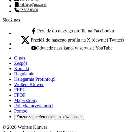
Numer telefonu:
redakcja@prawo.pl
Adres email:
22 535 88 00
Numer telefonu:
Śledź nas
Przejdź do naszego profilu na Facebooku
facebook - otwiera się w nowej karcie
Przejdź do naszego profilu na X (dawniej Twitter)
x - otwiera się w nowej karcie
Odwiedź nasz kanał w serwisie YouTube
youtube - otwiera się w nowej karcie
O nas
Zespół
Kontakt
Regulamin
Księgarnia Profinfo.pl
Wolters Kluwer
FEPI
FPOP
Mapa strony
Polityka prywatności
Pomoc
Zarządzaj preferencjami plików cookie
© 2026 Wolters Kluwer