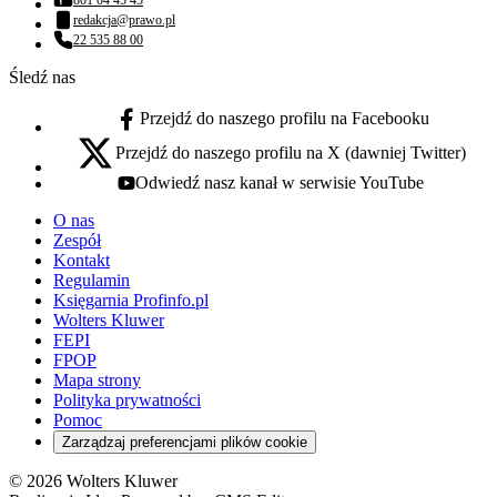
Numer telefonu:
redakcja@prawo.pl
Adres email:
22 535 88 00
Numer telefonu:
Śledź nas
Przejdź do naszego profilu na Facebooku
facebook - otwiera się w nowej karcie
Przejdź do naszego profilu na X (dawniej Twitter)
x - otwiera się w nowej karcie
Odwiedź nasz kanał w serwisie YouTube
youtube - otwiera się w nowej karcie
O nas
Zespół
Kontakt
Regulamin
Księgarnia Profinfo.pl
Wolters Kluwer
FEPI
FPOP
Mapa strony
Polityka prywatności
Pomoc
Zarządzaj preferencjami plików cookie
© 2026 Wolters Kluwer