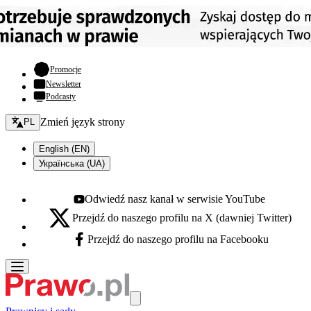
- otwiera się w nowej karcie
Promocje
Newsletter
Podcasty
Zmień język - bieżący:
Zmień język strony
PL
English (EN)
Українська (UA)
Odwiedź nasz kanał w serwisie YouTube
Youtube - otwiera się w nowej karcie
Przejdź do naszego profilu na X (dawniej Twitter)
X - otwiera się w nowej karcie
Przejdź do naszego profilu na Facebooku
Facebook - otwiera się w nowej karcie