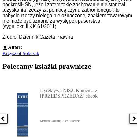
podkreślił SN, jeżeli zatem takie zachowanie nie stanowi
„uzyskania rzeczy za pomocą czynu zabronionego”, to
nabycie rzeczy nielegalnie oznaczonej znakiem towarowym
nie może być uznane za występek paserstwa.
(sygn. akt III KK 61/2011)
Źródło: Dziennik Gazeta Prawna
Autor:
Krzysztof Sobczak
Polecamy książki prawnicze
Przejdź do: Dyrektywa NIS2. Komentarz [PRZEDSPRZEDAŻ] ebook,
Dyrektywa NIS2. Komentarz
[PRZEDSPRZEDAŻ] ebook
Poprzednia książka
N
Mateusz Jakubik, Rafał Prabucki