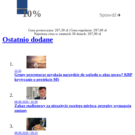
10%
Sprawdź
Rabatu
Cena promocyjna: 267,30 zł |
Cena regularna: 297,00 zł
Najniższa cena w ostatnich 30 dniach: 207,90 zł
Ostatnio dodane
12:32
Przejdź do artykułu:
Grupy przestępcze uzyskają narzędzie do wglądu w akta spraw? KRP
krytycznie o projekcie MS
08.08.2026 | 10:46
Przejdź do artykułu:
Zakaz stadionowy za niezajęcie swojego miejsca, przepisy wymagają
zmiany
08.08.2026 | 09:23