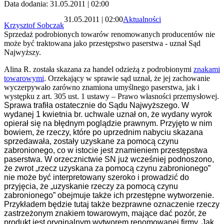
Data dodania: 31.05.2011 | 02:00
31.05.2011 | 02:00
Aktualności
Krzysztof Sobczak
Sprzedaż podrobionych towarów renomowanych producentów nie
może być traktowana jako przestępstwo paserstwa - uznał Sąd
Najwyższy.
Alina R. została skazana za handel odzieżą z podrobionymi
znakami
towarowymi
. Orzekający w sprawie sąd uznał, że jej zachowanie
wyczerpywało zarówno znamiona umyślnego paserstwa, jak i
występku z art. 305 ust. 1 ustawy – Prawo własności przemysłowej.
Sprawa trafiła ostatecznie do Sądu Najwyższego. W
wydanej 1 kwietnia br. uchwale uznał on, że wydany wyrok
opierał się na błędnym poglądzie prawnym. Przyjęto w nim
bowiem, że rzeczy, które po uprzednim nabyciu skazana
sprzedawała, zostały uzyskane za pomocą czynu
zabronionego, co w istocie jest znamieniem przestępstwa
paserstwa. W orzecznictwie SN już wcześniej podnoszono,
że zwrot „rzecz uzyskana za pomocą czynu zabronionego”
nie może być interpretowany szeroko i prowadzić do
przyjęcia, że „uzyskanie rzeczy za pomocą czynu
zabronionego” obejmuje także ich przestępne wytworzenie.
Przykładem będzie tutaj także bezprawne oznaczenie rzeczy
zastrzeżonym znakiem towarowym, mające dać pozór, że
produkt jest oryginalnym wytworem renomowanej firmy. Jak