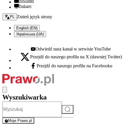
Newsletter
Podcasty
Zmień język - bieżący:
Zmień język strony
PL
English (EN)
Українська (UA)
Odwiedź nasz kanał w serwisie YouTube
Youtube - otwiera się w nowej karcie
Przejdź do naszego profilu na X (dawniej Twitter)
X - otwiera się w nowej karcie
Przejdź do naszego profilu na Facebooku
Facebook - otwiera się w nowej karcie
Wyszukiwarka
Szukaj
Moje Prawo.pl
- rejestracja i logowanie do serwisu