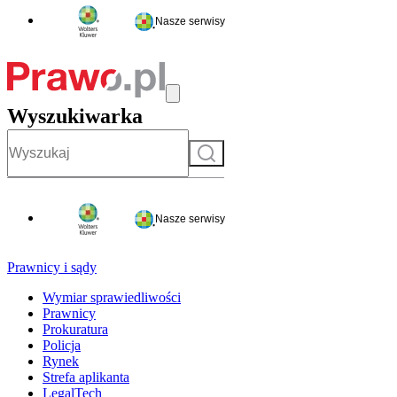
Nasze serwisy
Wyszukiwarka
Szukaj
Nasze serwisy
Prawnicy i sądy
Wymiar sprawiedliwości
Prawnicy
Prokuratura
Policja
Rynek
Strefa aplikanta
LegalTech