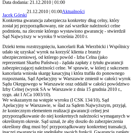
Data dodania: 21.12.2010 | 01:00
21.12.2010 | 01:00
Aktualności
Jacek Górski
Konkretna gwarancja zabezpiecza konkretny dług celny, który
został jej przyporządkowany, nie zaś wszelkie należności celne
podmiotu, na zlecenie którego wystawiono gwarancję - stwierdził
Sąd Najwyższy w wyroku 9 września 2010 r.
Dzieki temu rozstrzygnięciu, kancelarii Rak Wierzbicki i Wspólnicy
udało się uzyskać wyrok na korzyść klienta z branży
ubezpieczeniowej, od którego powód - Izba Celna (jako
reprezentant Skarbu Państwa) - żądała zapłaty z tytułu gwarancji
zabezpieczającej należności celne. W sprawie, w której z sukcesem
kancelaria wniosła skargę kasacyjną i która trafiła do ponownego
rozpoznania, Sąd Apelacyjny w Warszawie zmienił w całości wyrok
Sądu Okręgowego w Warszawie oraz oddalił w całości powództwo
Izby Celnej (wyrok SA w Warszawie z dnia 15 grudnia 2010 r.,
sygn. akt I ACa 1003/10).
We wskazanym na wstępie wyroku (I CSK 134/10), Sąd
Apelacyjny w Warszawie, w ślad za Sądem Najwyższym, przyjął,
że koniecznym elementem realizacji gwarancji celnej jest
przyporządkowanie do niej konkretnych należności wymaganych w
określonym okresie. Sąd uznał, że aby doszło do zabezpieczenia
określony dług musi być przyporządkowany konkretnej transakcji,
inaczej gwarancja nie spełniłaby swoich funkcji. Gwarancja zapłaty