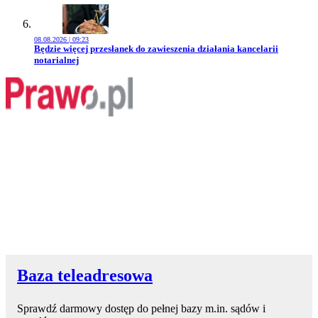
08.08.2026 | 09:23
Przejdź do artykułu:
Będzie więcej przesłanek do zawieszenia działania kancelarii
notarialnej
Baza teleadresowa
Sprawdź darmowy dostęp do pełnej bazy m.in. sądów i