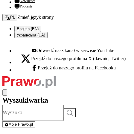
Newsletter
Podcasty
Zmień język - bieżący:
Zmień język strony
PL
English (EN)
Українська (UA)
Odwiedź nasz kanał w serwisie YouTube
Youtube - otwiera się w nowej karcie
Przejdź do naszego profilu na X (dawniej Twitter)
X - otwiera się w nowej karcie
Przejdź do naszego profilu na Facebooku
Facebook - otwiera się w nowej karcie
Wyszukiwarka
Szukaj
Moje Prawo.pl
- rejestracja i logowanie do serwisu