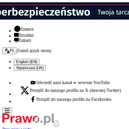
- otwiera się w nowej karcie
Promocje
Newsletter
Podcasty
Zmień język - bieżący:
Zmień język strony
PL
English (EN)
Українська (UA)
Odwiedź nasz kanał w serwisie YouTube
Youtube - otwiera się w nowej karcie
Przejdź do naszego profilu na X (dawniej Twitter)
X - otwiera się w nowej karcie
Przejdź do naszego profilu na Facebooku
Facebook - otwiera się w nowej karcie