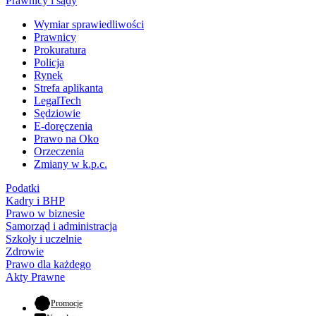
Prawnicy i sądy
Wymiar sprawiedliwości
Prawnicy
Prokuratura
Policja
Rynek
Strefa aplikanta
LegalTech
Sędziowie
E-doręczenia
Prawo na Oko
Orzeczenia
Zmiany w k.p.c.
Podatki
Kadry i BHP
Prawo w biznesie
Samorząd i administracja
Szkoły i uczelnie
Zdrowie
Prawo dla każdego
Akty Prawne
- otwiera się w nowej karcie
Promocje