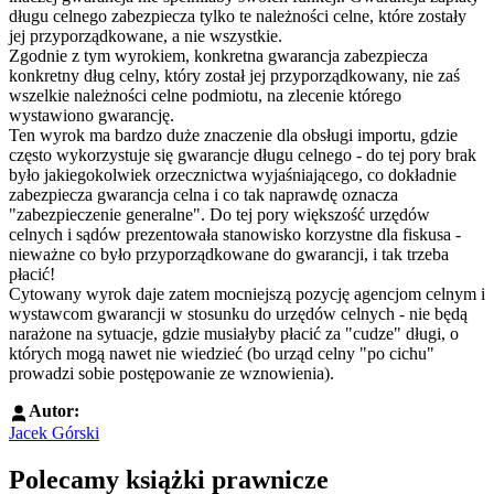
długu celnego zabezpiecza tylko te należności celne, które zostały
jej przyporządkowane, a nie wszystkie.
Zgodnie z tym wyrokiem, konkretna gwarancja zabezpiecza
konkretny dług celny, który został jej przyporządkowany, nie zaś
wszelkie należności celne podmiotu, na zlecenie którego
wystawiono gwarancję.
Ten wyrok ma bardzo duże znaczenie dla obsługi importu, gdzie
często wykorzystuje się gwarancje długu celnego - do tej pory brak
było jakiegokolwiek orzecznictwa wyjaśniającego, co dokładnie
zabezpiecza gwarancja celna i co tak naprawdę oznacza
"zabezpieczenie generalne". Do tej pory większość urzędów
celnych i sądów prezentowała stanowisko korzystne dla fiskusa -
nieważne co było przyporządkowane do gwarancji, i tak trzeba
płacić!
Cytowany wyrok daje zatem mocniejszą pozycję agencjom celnym i
wystawcom gwarancji w stosunku do urzędów celnych - nie będą
narażone na sytuacje, gdzie musiałyby płacić za "cudze" długi, o
których mogą nawet nie wiedzieć (bo urząd celny "po cichu"
prowadzi sobie postępowanie ze wznowienia).
Autor:
Jacek Górski
Polecamy książki prawnicze