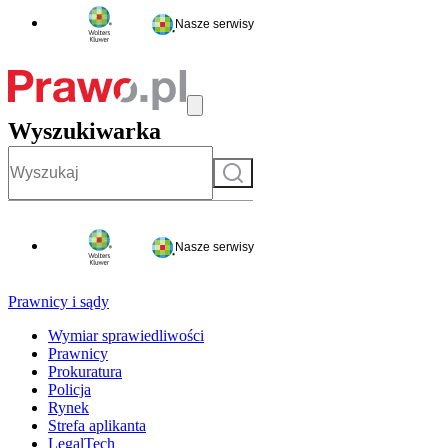
Nasze serwisy
Wyszukiwarka
Szukaj
Nasze serwisy
Prawnicy i sądy
Wymiar sprawiedliwości
Prawnicy
Prokuratura
Policja
Rynek
Strefa aplikanta
LegalTech