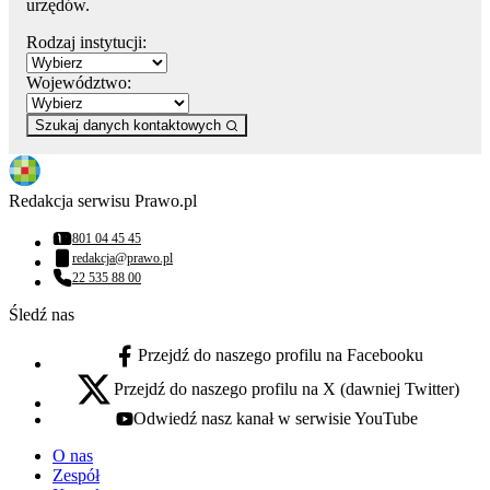
urzędów.
Rodzaj instytucji:
Województwo:
Szukaj danych kontaktowych
Redakcja serwisu Prawo.pl
801 04 45 45
Numer telefonu:
redakcja@prawo.pl
Adres email:
22 535 88 00
Numer telefonu:
Śledź nas
Przejdź do naszego profilu na Facebooku
facebook - otwiera się w nowej karcie
Przejdź do naszego profilu na X (dawniej Twitter)
x - otwiera się w nowej karcie
Odwiedź nasz kanał w serwisie YouTube
youtube - otwiera się w nowej karcie
O nas
Zespół