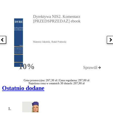
Przejdź do: Dyrektywa NIS2. Komentarz [PRZEDSPRZEDAŻ] ebook,
Dyrektywa NIS2. Komentarz
[PRZEDSPRZEDAŻ] ebook
Poprzednia książka
N
Mateusz Jakubik, Rafał Prabucki
10%
Sprawdź
Rabatu
Cena promocyjna: 267,30 zł |
Cena regularna: 297,00 zł
Najniższa cena w ostatnich 30 dniach: 207,90 zł
Ostatnio dodane