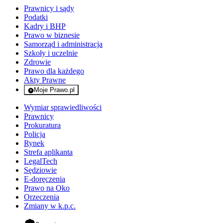
Prawnicy i sądy
Podatki
Kadry i BHP
Prawo w biznesie
Samorząd i administracja
Szkoły i uczelnie
Zdrowie
Prawo dla każdego
Akty Prawne
Moje Prawo.pl
- rejestracja i logowanie do serwisu
Wymiar sprawiedliwości
Prawnicy
Prokuratura
Policja
Rynek
Strefa aplikanta
LegalTech
Sędziowie
E-doręczenia
Prawo na Oko
Orzeczenia
Zmiany w k.p.c.