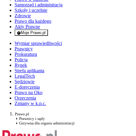
Samorząd i administracja
Szkoły i uczelnie
Zdrowie
Prawo dla każdego
Akty Prawne
Moje Prawo.pl
- rejestracja i logowanie do serwisu
Wymiar sprawiedliwości
Prawnicy
Prokuratura
Policja
Rynek
Strefa aplikanta
LegalTech
Sędziowie
E-doręczenia
Prawo na Oko
Orzeczenia
Zmiany w k.p.c.
Prawo.pl
Prawnicy i sądy
Grzywna dla organu administracji