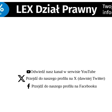
Odwiedź nasz kanał w serwisie YouTube
Youtube - otwiera się w nowej karcie
Przejdź do naszego profilu na X (dawniej Twitter)
X - otwiera się w nowej karcie
Przejdź do naszego profilu na Facebooku
Facebook - otwiera się w nowej karcie