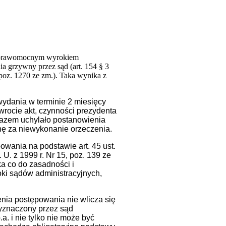
óry prawomocnym wyrokiem
a grzywny przez sąd (art. 154 § 3
 poz. 1270 ze zm.). Taka wynika z
ydania w terminie 2 miesięcy
rocie akt, czynności prezydenta
razem uchylało postanowienia
nę za niewykonanie orzeczenia.
owania na podstawie art. 45 ust.
 U. z 1999 r. Nr 15, poz. 139 ze
a co do zasadności i
ki sądów administracyjnych,
enia postępowania nie wlicza się
wyznaczony przez sąd
a. i nie tylko nie może być