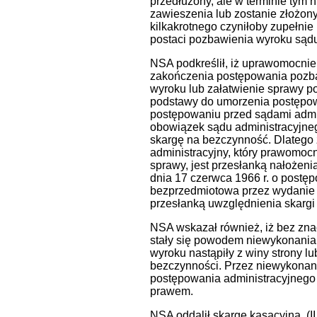
przedłużony, ale w terminie tym
zawieszenia lub zostanie złożo
kilkakrotnego czyniłoby zupełni
postaci pozbawienia wyroku sądu
NSA podkreślił, iż uprawomocnie
zakończenia postępowania pozba
wyroku lub załatwienie sprawy p
podstawy do umorzenia postępowan
postępowaniu przed sądami admin
obowiązek sądu administracyjne
skargę na bezczynność. Dlatego 
administracyjny, który prawomo
sprawy, jest przesłanką nałożenia
dnia 17 czerwca 1966 r. o postępo
bezprzedmiotowa przez wydanie n
przesłanką uwzględnienia skargi
NSA wskazał również, iż bez znac
stały się powodem niewykonani
wyroku nastąpiły z winy strony l
bezczynności. Przez niewykonani
postępowania administracyjnego 
prawem.
NSA oddalił skargę kasacyjną.
(I