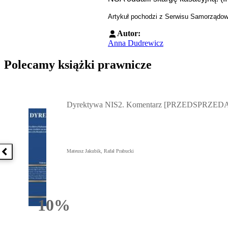
Artykuł pochodzi z Serwisu Samorządo
Autor:
Anna Dudrewicz
Polecamy książki prawnicze
Przejdź do: Dyrektywa NIS2. Komentarz [PRZEDSPRZEDAŻ] ebook,
Dyrektywa NIS2. Komentarz [PRZEDSPRZEDA
Mateusz Jakubik, Rafał Prabucki
Poprzednia książka
10%
Rabatu