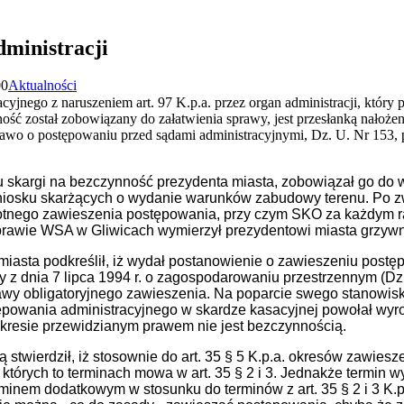
ministracji
00
Aktualności
cyjnego z naruszeniem art. 97 K.p.a. przez organ administracji, kt
ść został zobowiązany do załatwienia sprawy, jest przesłanką nałożeni
 Prawo o postępowaniu przed sądami administracyjnymi, Dz. U. Nr 153,
skargi na bezczynność prezydenta miasta, zobowiązał go do w
niosku skarżących o wydanie warunków zabudowy terenu. Po zw
krotnego zawieszenia postępowania, przy czym SKO za każdym 
 sprawie WSA w Gliwicach wymierzył prezydentowi miasta grzyw
iasta podkreślił, iż wydał postanowienie o zawieszeniu postęp
wy z dnia 7 lipca 1994 r. o zagospodarowaniu przestrzennym (Dz.
tawy obligatoryjnego zawieszenia. Na poparcie swego stanowisk
powania administracyjnego w skardze kasacyjnej powołał wyro
kresie przewidzianym prawem nie jest bezczynnością.
 stwierdził, iż stosownie do art. 35 § 5 K.p.a. okresów zawiesz
 których to terminach mowa w art. 35 § 2 i 3. Jednakże termin 
minem dodatkowym w stosunku do terminów z art. 35 § 2 i 3 K.p.