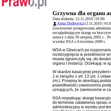
Grzywna dla organu ad
Data dodania: 12.11.2010 | 01:00
Anna Dudrewicz
12.11.2010 | 01:
Zawieszenie postępowania administra
uwzględniającym skargę na bezczynno
ustawy z dnia 30 sierpnia 2002 r. -
wyroku NSA z 8 kwietnia 2009 r.
WSA w Gliwicach po rozpoznaniu 
rozstrzygnięcia w przedmiocie w
miasta ograniczyły się, do dwu
organu I instancji. Orzekając w
W skardze kasacyjnej prezydent m
1 w związku z art. 13 ust. 1 usta
zm.). Przepisy te określają pods
prawidłowości zawieszenia postę
uznających, że zawieszenie w za
NSA rozpatrując skargę kasacyjną
do terminów załatwienia spraw, o
administracyjny w wyroku jest ter