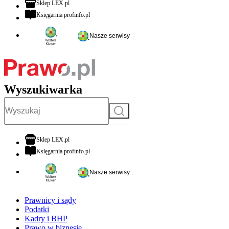
otwiera się w nowej karcie
Sklep LEX.pl
otwiera się w nowej karcie
Księgarnia profinfo.pl
Nasze serwisy
Wyszukiwarka
Szukaj
otwiera się w nowej karcie
Sklep LEX.pl
otwiera się w nowej karcie
Księgarnia profinfo.pl
Nasze serwisy
Prawnicy i sądy
Podatki
Kadry i BHP
Prawo w biznesie