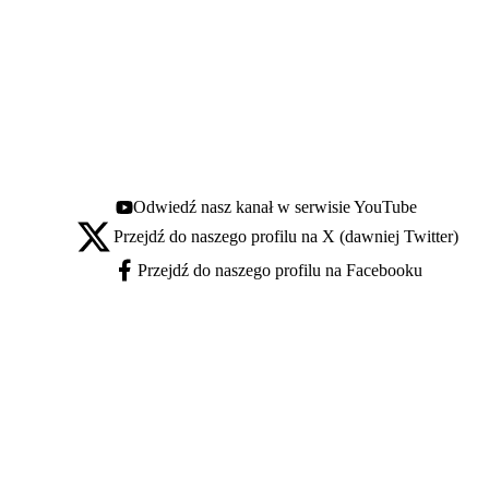
Odwiedź nasz kanał w serwisie YouTube
Youtube - otwiera się w nowej karcie
Przejdź do naszego profilu na X (dawniej Twitter)
X - otwiera się w nowej karcie
Przejdź do naszego profilu na Facebooku
Facebook - otwiera się w nowej karcie