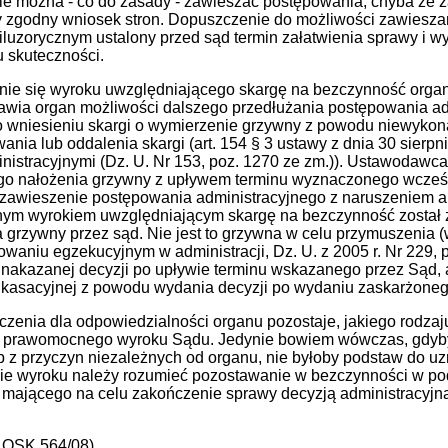
 nie można - co do zasady - zawieszać postępowania, chyba że 
ny zgodny wniosek stron. Dopuszczenie do możliwości zawiesz
e iluzorycznym ustalony przed sąd termin załatwienia sprawy i
 skuteczności.
nie się wyroku uwzględniającego skargę na bezczynność organu
wia organ możliwości dalszego przedłużania postępowania ad
o wniesieniu skargi o wymierzenie grzywny z powodu niewykon
ia lub oddalenia skargi (art. 154 § 3 ustawy z dnia 30 sierpni
istracyjnymi (Dz. U. Nr 153, poz. 1270 ze zm.)). Ustawodawc
go nałożenia grzywny z upływem terminu wyznaczonego wcześn
zawieszenie postępowania administracyjnego z naruszeniem art
cnym wyrokiem uwzględniającym skargę na bezczynność został 
 grzywny przez sąd. Nie jest to grzywna w celu przymuszenia (w 
waniu egzekucyjnym w administracji, Dz. U. z 2005 r. Nr 229, po
akazanej decyzji po upływie terminu wskazanego przez Sąd, a
 kasacyjnej z powodu wydania decyzji po wydaniu zaskarżone
zenia dla odpowiedzialności organu pozostaje, jakiego rodzaju
a prawomocnego wyroku Sądu. Jedynie bowiem wówczas, gdyb
ub z przyczyn niezależnych od organu, nie byłoby podstaw do u
e wyroku należy rozumieć pozostawanie w bezczynności w podj
mającego na celu zakończenie sprawy decyzją administracyjną 
I OSK 564/08)