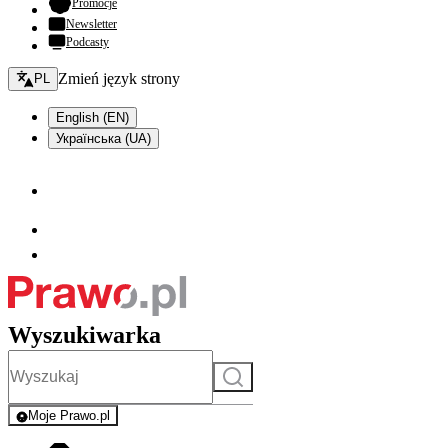
- otwiera się w nowej karcie
Promocje
Newsletter
Podcasty
Zmień język - bieżący:
Zmień język strony
PL
English (EN)
Українська (UA)
Wyszukiwarka
Szukaj
Moje Prawo.pl
- rejestracja i logowanie do serwisu