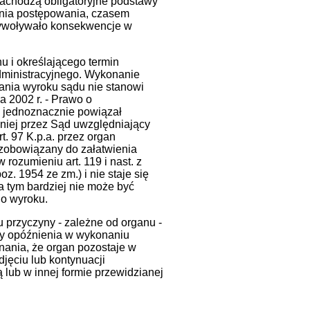
zachodzą obligatoryjne podstawy
ania postępowania, czasem
 wywoływało konsekwencje w
 i określającego termin
ministracyjnego. Wykonanie
ania wyroku sądu nie stanowi
a 2002 r. - Prawo o
a jednoznacznie powiązał
iej przez Sąd uwzględniający
. 97 K.p.a. przez organ
zobowiązany do załatwienia
rozumieniu art. 119 i nast. z
z. 1954 ze zm.) i nie staje się
 tym bardziej nie może być
go wyroku.
 przyczyny - zależne od organu -
y opóźnienia w wykonaniu
znania, że organ pozostaje w
ęciu lub kontynuacji
lub w innej formie przewidzianej