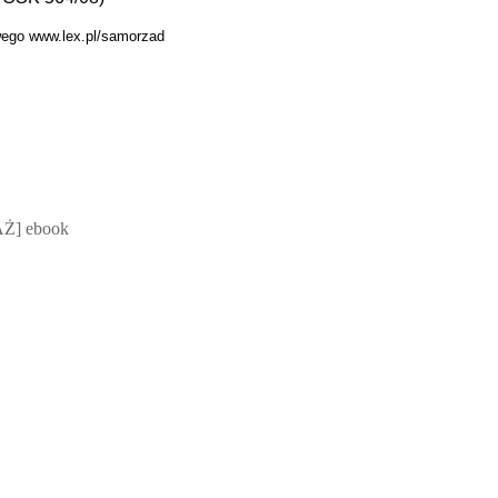
wego www.lex.pl/samorzad
 Mateusz Jakubik, Rafał Prabucki - otwiera się w nowym oknie
Ż] ebook