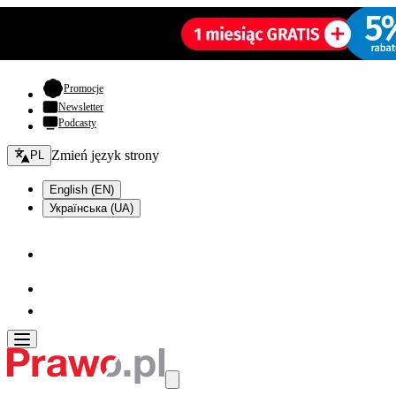
- otwiera się w nowej karcie
Promocje
Newsletter
Podcasty
Zmień język - bieżący:
Zmień język strony
PL
English (EN)
Українська (UA)