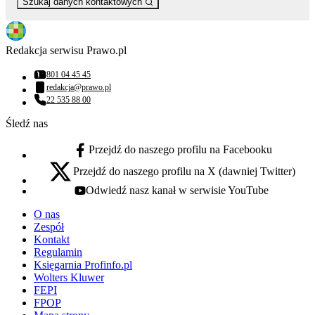
Szukaj danych kontaktowych
Redakcja serwisu Prawo.pl
801 04 45 45
Numer telefonu:
redakcja@prawo.pl
Adres email:
22 535 88 00
Numer telefonu:
Śledź nas
Przejdź do naszego profilu na Facebooku
facebook - otwiera się w nowej karcie
Przejdź do naszego profilu na X (dawniej Twitter)
x - otwiera się w nowej karcie
Odwiedź nasz kanał w serwisie YouTube
youtube - otwiera się w nowej karcie
O nas
Zespół
Kontakt
Regulamin
Księgarnia Profinfo.pl
Wolters Kluwer
FEPI
FPOP