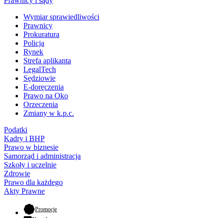
Prawnicy i sądy
Wymiar sprawiedliwości
Prawnicy
Prokuratura
Policja
Rynek
Strefa aplikanta
LegalTech
Sędziowie
E-doręczenia
Prawo na Oko
Orzeczenia
Zmiany w k.p.c.
Podatki
Kadry i BHP
Prawo w biznesie
Samorząd i administracja
Szkoły i uczelnie
Zdrowie
Prawo dla każdego
Akty Prawne
- otwiera się w nowej karcie
Promocje