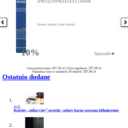
[PRZEDSPRZEDAŻ] ebook
Poprzednia książka
N
Mateusz Jakubik, Rafał Prabucki
10%
Sprawdź
Rabatu
Cena promocyjna: 267,30 zł |
Cena regularna: 297,00 zł
Najniższa cena w ostatnich 30 dniach: 207,90 zł
Ostatnio dodane
16:55
Przejdź do artykułu:
Kolejny „inflacyjny” projekt - opłaty karne wzrosną kilkukrotnie