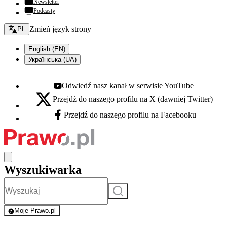
Newsletter
Podcasty
Zmień język - bieżący:
Zmień język strony
PL
English (EN)
Українська (UA)
Odwiedź nasz kanał w serwisie YouTube
Youtube - otwiera się w nowej karcie
Przejdź do naszego profilu na X (dawniej Twitter)
X - otwiera się w nowej karcie
Przejdź do naszego profilu na Facebooku
Facebook - otwiera się w nowej karcie
Wyszukiwarka
Szukaj
Moje Prawo.pl
- rejestracja i logowanie do serwisu