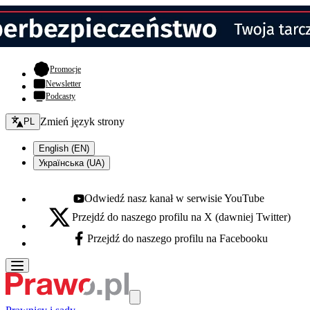
- otwiera się w nowej karcie
Promocje
Newsletter
Podcasty
Zmień język - bieżący:
Zmień język strony
PL
English (EN)
Українська (UA)
Odwiedź nasz kanał w serwisie YouTube
Youtube - otwiera się w nowej karcie
Przejdź do naszego profilu na X (dawniej Twitter)
X - otwiera się w nowej karcie
Przejdź do naszego profilu na Facebooku
Facebook - otwiera się w nowej karcie