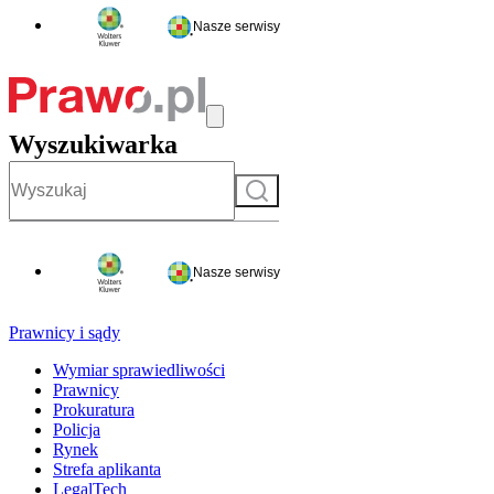
Nasze serwisy
Wyszukiwarka
Szukaj
Nasze serwisy
Prawnicy i sądy
Wymiar sprawiedliwości
Prawnicy
Prokuratura
Policja
Rynek
Strefa aplikanta
LegalTech