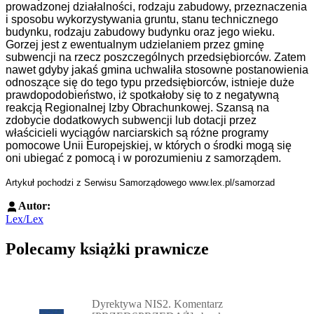
prowadzonej działalności, rodzaju zabudowy, przeznaczenia
i sposobu wykorzystywania gruntu, stanu technicznego
budynku, rodzaju zabudowy budynku oraz jego wieku.
Gorzej jest z ewentualnym udzielaniem przez gminę
subwencji na rzecz poszczególnych przedsiębiorców. Zatem
nawet gdyby jakaś gmina uchwaliła stosowne postanowienia
odnoszące się do tego typu przedsiębiorców, istnieje duże
prawdopodobieństwo, iż spotkałoby się to z negatywną
reakcją Regionalnej Izby Obrachunkowej. Szansą na
zdobycie dodatkowych subwencji lub dotacji przez
właścicieli wyciągów narciarskich są różne programy
pomocowe Unii Europejskiej, w których o środki mogą się
oni ubiegać z pomocą i w porozumieniu z samorządem.
Artykuł pochodzi z Serwisu Samorządowego www.lex.pl/samorzad
Autor:
Lex/Lex
Polecamy książki prawnicze
Przejdź do: Dyrektywa NIS2. Komentarz [PRZEDSPRZEDAŻ] ebook,
Dyrektywa NIS2. Komentarz