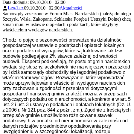
Data dodania: 09.10.2010 | 02:00
Lex/Lex
09.10.2010 | 02:00
Aktualności
Samorządy zrzeszone w Forum Miast Narciarskich (należą do niego
Szczyrk, Wisła, Zakopane, Szklarska Poręba i Ustrzyki Dolne) chcą
zmian m.in. w ustawie o opłatach i podatkach, które ulżyłyby
właścicielom wyciągów narciarskich.
Chodzi o pojęcie sezonowości prowadzenia działalności
gospodarczej w ustawie o podatkach i opłatach lokalnych
oraz o podatek od wyciągów, które są traktowane jak tzw.
budowle podlegające 2% stawce zależnej od wartości
budowli. Eksperci podkreślają, że postulat gmin narciarskich
wydaje się słuszny, aczkolwiek nie ma większych przeszkód
by i dziś samorządy obchodziły się łagodniej podatkowo z
właścicielami wyciągów. Rozwiązanie, które wprowadzać
może uprzywilejowanie właścicieli wyciągów narciarskich
przy zachowaniu zgodności z przepisami dotyczącymi
gospodarki finansowej gminy znaleźć można w przepisach
dotyczących podatku od nieruchomości, a konkretnie w art. 5
ust. 2 i ust. 3 ustawy o podatkach i opłatach lokalnych.(Dz. U.
z 2006 r. Nr 121 poz. 844 z późn. zm.). Zgodnie z treścią tych
przepisów gminie umożliwiono różnicowane stawek
podatkowych w podatku od nieruchomości w zależności od
danych rodzajów przedmiotów opodatkowania przy
uwzględnieniu w szczególności lokalizacji, rodzaju