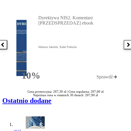
Przejdź do: Dyrektywa NIS2. Komentarz [PRZEDSPRZEDAŻ] ebook,
Dyrektywa NIS2. Komentarz
[PRZEDSPRZEDAŻ] ebook
Poprzednia książka
N
Mateusz Jakubik, Rafał Prabucki
10%
Sprawdź
Rabatu
Cena promocyjna: 267,30 zł |
Cena regularna: 297,00 zł
Najniższa cena w ostatnich 30 dniach: 207,90 zł
Ostatnio dodane
16:24