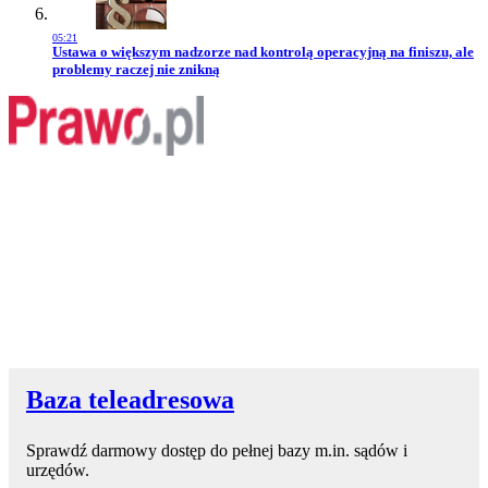
05:21
Przejdź do artykułu:
Ustawa o większym nadzorze nad kontrolą operacyjną na finiszu, ale
problemy raczej nie znikną
Baza teleadresowa
Sprawdź darmowy dostęp do pełnej bazy m.in. sądów i
urzędów.