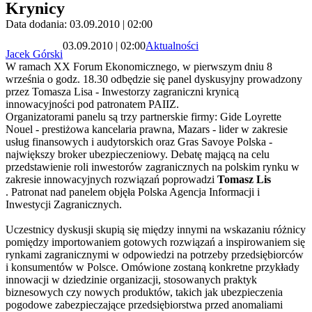
Krynicy
Data dodania: 03.09.2010 | 02:00
03.09.2010 | 02:00
Aktualności
Jacek Górski
W ramach XX Forum Ekonomicznego, w pierwszym dniu 8
września o godz. 18.30 odbędzie się panel dyskusyjny prowadzony
przez Tomasza Lisa - Inwestorzy zagraniczni krynicą
innowacyjności pod patronatem PAIIZ.
Organizatorami panelu są trzy partnerskie firmy: Gide Loyrette
Nouel - prestiżowa kancelaria prawna, Mazars - lider w zakresie
usług finansowych i audytorskich oraz Gras Savoye Polska -
największy broker ubezpieczeniowy. Debatę mającą na celu
przedstawienie roli inwestorów zagranicznych na polskim rynku w
zakresie innowacyjnych rozwiązań poprowadzi
Tomasz Lis
. Patronat nad panelem objęła Polska Agencja Informacji i
Inwestycji Zagranicznych.
Uczestnicy dyskusji skupią się między innymi na wskazaniu różnicy
pomiędzy importowaniem gotowych rozwiązań a inspirowaniem się
rynkami zagranicznymi w odpowiedzi na potrzeby przedsiębiorców
i konsumentów w Polsce. Omówione zostaną konkretne przykłady
innowacji w dziedzinie organizacji, stosowanych praktyk
biznesowych czy nowych produktów, takich jak ubezpieczenia
pogodowe zabezpieczające przedsiębiorstwa przed anomaliami