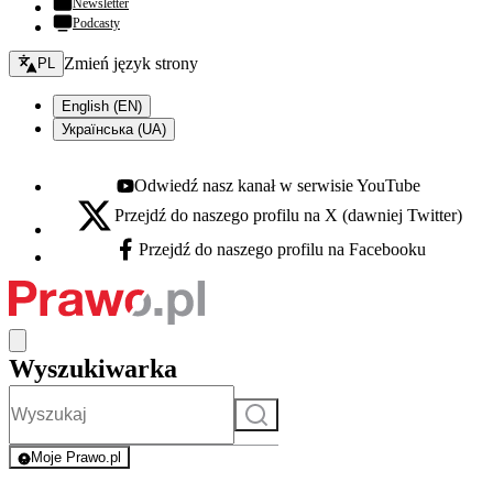
Newsletter
Podcasty
Zmień język - bieżący:
Zmień język strony
PL
English (EN)
Українська (UA)
Odwiedź nasz kanał w serwisie YouTube
Youtube - otwiera się w nowej karcie
Przejdź do naszego profilu na X (dawniej Twitter)
X - otwiera się w nowej karcie
Przejdź do naszego profilu na Facebooku
Facebook - otwiera się w nowej karcie
Wyszukiwarka
Szukaj
Moje Prawo.pl
- rejestracja i logowanie do serwisu