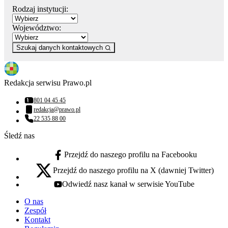
Rodzaj instytucji:
Województwo:
Szukaj danych kontaktowych
Redakcja serwisu Prawo.pl
801 04 45 45
Numer telefonu:
redakcja@prawo.pl
Adres email:
22 535 88 00
Numer telefonu:
Śledź nas
Przejdź do naszego profilu na Facebooku
facebook - otwiera się w nowej karcie
Przejdź do naszego profilu na X (dawniej Twitter)
x - otwiera się w nowej karcie
Odwiedź nasz kanał w serwisie YouTube
youtube - otwiera się w nowej karcie
O nas
Zespół
Kontakt