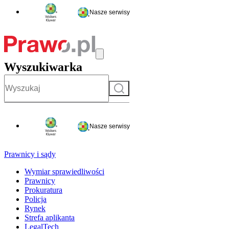
Nasze serwisy
Wyszukiwarka
Szukaj
Nasze serwisy
Prawnicy i sądy
Wymiar sprawiedliwości
Prawnicy
Prokuratura
Policja
Rynek
Strefa aplikanta
LegalTech