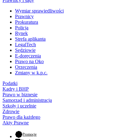
Prawnicy i sądy
Wymiar sprawiedliwości
Prawnicy
Prokuratura
Policja
Rynek
Strefa aplikanta
LegalTech
Sędziowie
E-doręczenia
Prawo na Oko
Orzeczenia
Zmiany w k.p.c.
Podatki
Kadry i BHP
Prawo w biznesie
Samorząd i administracja
Szkoły i uczelnie
Zdrowie
Prawo dla każdego
Akty Prawne
- otwiera się w nowej karcie
Promocje