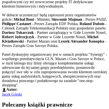
pogodowymi czy też nowoczesne projekty IT dedykowane
klientom biznesowym i indywidualnym.
W debacie uczestniczyć będą zaproszeni przez organizatorów
goście:
Michał Boni
- Minister,
Sławomir Majman
- Prezes PAIIZ,
Philippe Castanet
- Prezes Zarządu EDF Polska,
Roland Dubois
-
Członek Zarządu Telekomunikacji Polskiej oraz gospodarze panelu:
Dariusz Tokarczuk
- Partner zarządzający w Gide Loyrette Nouel,
Robert Jędrzejczyk
- Partner w Gide Loyrette Nouel,
Michel
Kiviatkowski
- Partner Mazars oraz
Leszek Alexander Konopka
-
Prezes Zarządu Gras Savoye Polska.
Panel dyskusyjny organizowany jest w ramach projektu "Synergy" -
wspólnego przedsięwzięcia GLN, Mazars i Gras Savoye w Polsce,
w myśl którego trzy firmy oferujące komplementarne usługi
adresowane do tej samej grupy przedsiębiorstw, postanowiły
połączyć swe siły w celu zaproponowania swoim klientom szerokiej
gamy usług audytorskich, księgowych, ubezpieczeniowych oraz
doradztwa prawnego i podatkowego na zasadzie "one-stop-
shopping".
Autor:
Jacek Górski
Polecamy książki prawnicze