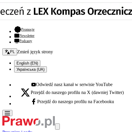
- otwiera się w nowej karcie
Promocje
Newsletter
Podcasty
Zmień język - bieżący:
Zmień język strony
PL
English (EN)
Українська (UA)
Odwiedź nasz kanał w serwisie YouTube
Youtube - otwiera się w nowej karcie
Przejdź do naszego profilu na X (dawniej Twitter)
X - otwiera się w nowej karcie
Przejdź do naszego profilu na Facebooku
Facebook - otwiera się w nowej karcie