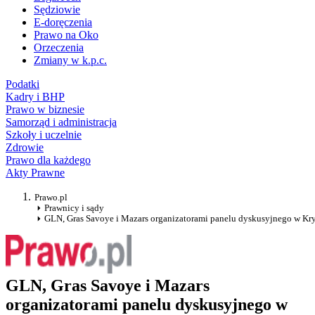
Sędziowie
E-doręczenia
Prawo na Oko
Orzeczenia
Zmiany w k.p.c.
Podatki
Kadry i BHP
Prawo w biznesie
Samorząd i administracja
Szkoły i uczelnie
Zdrowie
Prawo dla każdego
Akty Prawne
Prawo.pl
Prawnicy i sądy
GLN, Gras Savoye i Mazars organizatorami panelu dyskusyjnego w Kr
GLN, Gras Savoye i Mazars
organizatorami panelu dyskusyjnego w