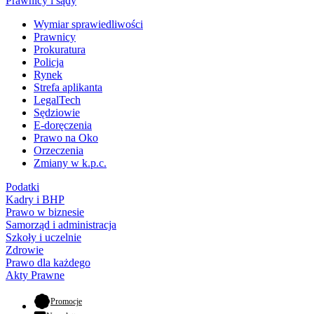
Prawnicy i sądy
Wymiar sprawiedliwości
Prawnicy
Prokuratura
Policja
Rynek
Strefa aplikanta
LegalTech
Sędziowie
E-doręczenia
Prawo na Oko
Orzeczenia
Zmiany w k.p.c.
Podatki
Kadry i BHP
Prawo w biznesie
Samorząd i administracja
Szkoły i uczelnie
Zdrowie
Prawo dla każdego
Akty Prawne
- otwiera się w nowej karcie
Promocje