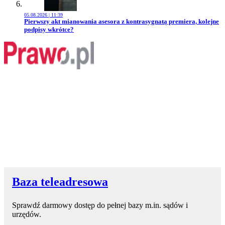
05.08.2026 | 11:39
Przejdź do artykułu:
Pierwszy akt mianowania asesora z kontrasygnatą premiera, kolejne
podpisy wkrótce?
Baza teleadresowa
Sprawdź darmowy dostęp do pełnej bazy m.in. sądów i
urzędów.