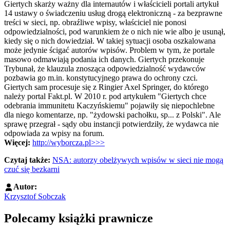
Giertych skarży ważny dla internautów i właścicieli portali artykuł
14 ustawy o świadczeniu usług drogą elektroniczną - za bezprawne
treści w sieci, np. obraźliwe wpisy, właściciel nie ponosi
odpowiedzialności, pod warunkiem że o nich nie wie albo je usunął,
kiedy się o nich dowiedział. W takiej sytuacji osoba oszkalowana
może jedynie ścigać autorów wpisów. Problem w tym, że portale
masowo odmawiają podania ich danych. Giertych przekonuje
Trybunał, że klauzula znosząca odpowiedzialność wydawców
pozbawia go m.in. konstytucyjnego prawa do ochrony czci.
Giertych sam procesuje się z Ringier Axel Springer, do którego
należy portal Fakt.pl. W 2010 r. pod artykułem "Giertych chce
odebrania immunitetu Kaczyńskiemu" pojawiły się niepochlebne
dla niego komentarze, np. "żydowski pachołku, sp... z Polski". Ale
sprawę przegrał - sądy obu instancji potwierdziły, że wydawca nie
odpowiada za wpisy na forum.
Więcej:
http://wyborcza.pl>>>
Czytaj także:
NSA: autorzy obelżywych wpisów w sieci nie mogą
czuć się bezkarni
Autor:
Krzysztof Sobczak
Polecamy książki prawnicze