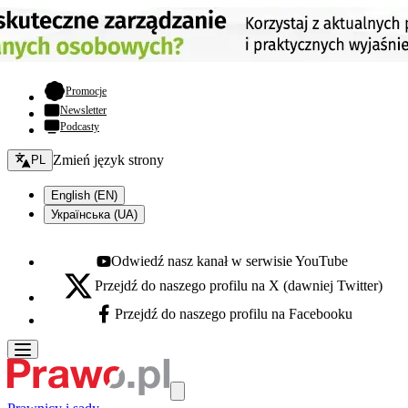
- otwiera się w nowej karcie
Promocje
Newsletter
Podcasty
Zmień język - bieżący:
Zmień język strony
PL
English (EN)
Українська (UA)
Odwiedź nasz kanał w serwisie YouTube
Youtube - otwiera się w nowej karcie
Przejdź do naszego profilu na X (dawniej Twitter)
X - otwiera się w nowej karcie
Przejdź do naszego profilu na Facebooku
Facebook - otwiera się w nowej karcie