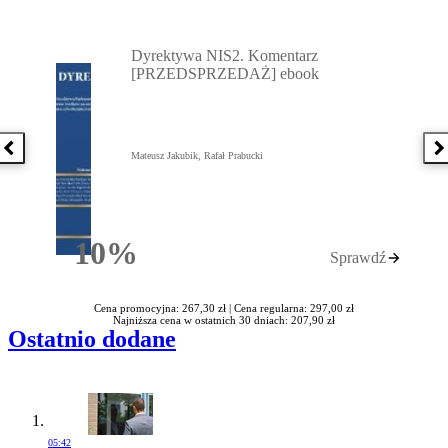
Przejdź do: Dyrektywa NIS2. Komentarz [PRZEDSPRZEDAŻ] ebook,
Dyrektywa NIS2. Komentarz
[PRZEDSPRZEDAŻ] ebook
Poprzednia książka
N
Mateusz Jakubik, Rafał Prabucki
10%
Sprawdź
Rabatu
Cena promocyjna: 267,30 zł |
Cena regularna: 297,00 zł
Najniższa cena w ostatnich 30 dniach: 207,90 zł
Ostatnio dodane
05:42