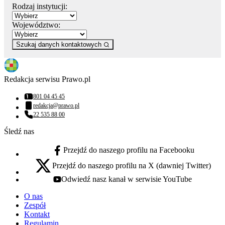
Rodzaj instytucji:
Województwo:
Szukaj danych kontaktowych
Redakcja serwisu Prawo.pl
801 04 45 45
Numer telefonu:
redakcja@prawo.pl
Adres email:
22 535 88 00
Numer telefonu:
Śledź nas
Przejdź do naszego profilu na Facebooku
facebook - otwiera się w nowej karcie
Przejdź do naszego profilu na X (dawniej Twitter)
x - otwiera się w nowej karcie
Odwiedź nasz kanał w serwisie YouTube
youtube - otwiera się w nowej karcie
O nas
Zespół
Kontakt
Regulamin