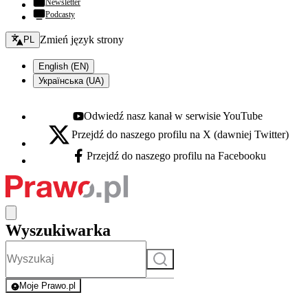
Newsletter
Podcasty
Zmień język - bieżący:
Zmień język strony
PL
English (EN)
Українська (UA)
Odwiedź nasz kanał w serwisie YouTube
Youtube - otwiera się w nowej karcie
Przejdź do naszego profilu na X (dawniej Twitter)
X - otwiera się w nowej karcie
Przejdź do naszego profilu na Facebooku
Facebook - otwiera się w nowej karcie
Wyszukiwarka
Szukaj
Moje Prawo.pl
- rejestracja i logowanie do serwisu