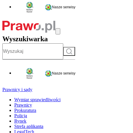
Nasze serwisy
Wyszukiwarka
Szukaj
Nasze serwisy
Prawnicy i sądy
Wymiar sprawiedliwości
Prawnicy
Prokuratura
Policja
Rynek
Strefa aplikanta
LegalTech