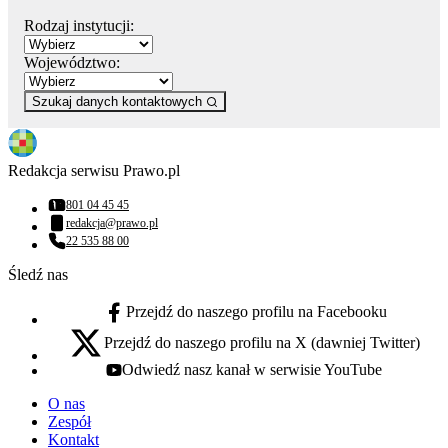
Rodzaj instytucji:
Województwo:
Szukaj danych kontaktowych
Redakcja serwisu Prawo.pl
801 04 45 45
Numer telefonu:
redakcja@prawo.pl
Adres email:
22 535 88 00
Numer telefonu:
Śledź nas
Przejdź do naszego profilu na Facebooku
facebook - otwiera się w nowej karcie
Przejdź do naszego profilu na X (dawniej Twitter)
x - otwiera się w nowej karcie
Odwiedź nasz kanał w serwisie YouTube
youtube - otwiera się w nowej karcie
O nas
Zespół
Kontakt