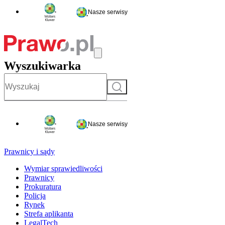
Nasze serwisy
Wyszukiwarka
Szukaj
Nasze serwisy
Prawnicy i sądy
Wymiar sprawiedliwości
Prawnicy
Prokuratura
Policja
Rynek
Strefa aplikanta
LegalTech