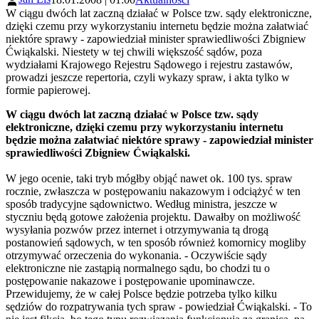
W ciągu dwóch lat zaczną działać w Polsce tzw. sądy elektroniczne,
dzięki czemu przy wykorzystaniu internetu będzie można załatwiać
niektóre sprawy - zapowiedział minister sprawiedliwości Zbigniew
Ćwiąkalski. Niestety w tej chwili większość sądów, poza
wydziałami Krajowego Rejestru Sądowego i rejestru zastawów,
prowadzi jeszcze repertoria, czyli wykazy spraw, i akta tylko w
formie papierowej.
W ciągu dwóch lat zaczną działać w Polsce tzw. sądy
elektroniczne, dzięki czemu przy wykorzystaniu internetu
będzie można załatwiać niektóre sprawy - zapowiedział minister
sprawiedliwości Zbigniew Ćwiąkalski.
W jego ocenie, taki tryb mógłby objąć nawet ok. 100 tys. spraw
rocznie, zwłaszcza w postępowaniu nakazowym i odciążyć w ten
sposób tradycyjne sądownictwo. Według ministra, jeszcze w
styczniu będą gotowe założenia projektu. Dawałby on możliwość
wysyłania pozwów przez internet i otrzymywania tą drogą
postanowień sądowych, w ten sposób również komornicy mogliby
otrzymywać orzeczenia do wykonania. - Oczywiście sądy
elektroniczne nie zastąpią normalnego sądu, bo chodzi tu o
postępowanie nakazowe i postępowanie upominawcze.
Przewidujemy, że w całej Polsce będzie potrzeba tylko kilku
sędziów do rozpatrywania tych spraw - powiedział Ćwiąkalski. - To