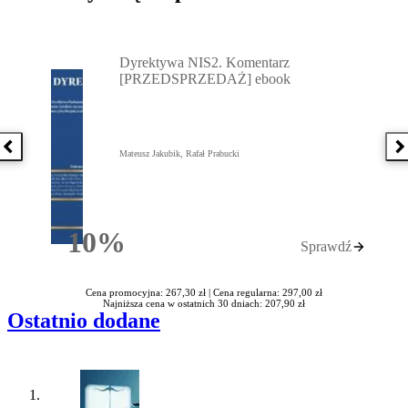
Przejdź do: Dyrektywa NIS2. Komentarz [PRZEDSPRZEDAŻ] ebook,
Dyrektywa NIS2. Komentarz
[PRZEDSPRZEDAŻ] ebook
Poprzednia książka
N
Mateusz Jakubik, Rafał Prabucki
10%
Sprawdź
Rabatu
Cena promocyjna: 267,30 zł |
Cena regularna: 297,00 zł
Najniższa cena w ostatnich 30 dniach: 207,90 zł
Ostatnio dodane