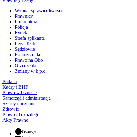
Prawnicy i sądy
Wymiar sprawiedliwości
Prawnicy
Prokuratura
Policja
Rynek
Strefa aplikanta
LegalTech
Sędziowie
E-doręczenia
Prawo na Oko
Orzeczenia
Zmiany w k.p.c.
Podatki
Kadry i BHP
Prawo w biznesie
Samorząd i administracja
Szkoły i uczelnie
Zdrowie
Prawo dla każdego
Akty Prawne
- otwiera się w nowej karcie
Promocje