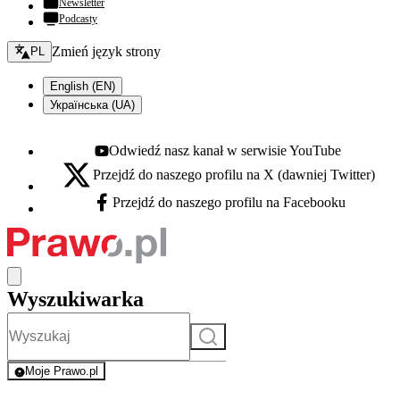
Newsletter
Podcasty
Zmień język - bieżący:
Zmień język strony
PL
English (EN)
Українська (UA)
Odwiedź nasz kanał w serwisie YouTube
Youtube - otwiera się w nowej karcie
Przejdź do naszego profilu na X (dawniej Twitter)
X - otwiera się w nowej karcie
Przejdź do naszego profilu na Facebooku
Facebook - otwiera się w nowej karcie
Wyszukiwarka
Szukaj
Moje Prawo.pl
- rejestracja i logowanie do serwisu