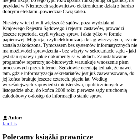
nie jest fikcja, bo tego typu rozwiązania funkcjonują za granicą, na
przykład w Niemczech sądownictwo elektroniczne działa z bardzo
dobrymi efektami -powiedział Ćwiąkalski.
Niestety w tej chwili większość sądów, poza wydziałami
Krajowego Rejestru Sądowego i rejestru zastawów, prowadzi
jeszcze repertoria, czyli wykazy spraw, i akta tylko w formie
papierowej. Migracja, czyli elektronizacja ksiąg wieczystych, też nie
została zakończona. Tymczasem bez systemów informatycznych nie
ma możliwości sprawdzenia - bez wizyty w sekretariacie sądu - jaki
jest stan sprawy i jakie dokumenty są w aktach. Zainstalowanie
programów repertoryjno-biurowych warunkuje wnoszenie pism
procesowych przez internet. Sędziowie oceniają jednak, że nawet
tam, gdzie informatyzacja sekretariatów jest już zaawansowana, do
jej końca brakuje jeszcze czterech, pięciu lat. Według
wcześniejszych zapowiedzi ministerstwa, upublicznionych w
listopadzie ub.r., do końca 2008 roku pierwsze sądy uruchomią
całodobowy e-dostęp do informacji o stanie spraw.
Autor:
Jan Lis
Polecamy książki prawnicze