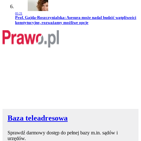
05:21
Przejdź do artykułu:
Prof. Gajda-Roszczynialska: Asesura może nadal budzić wątpliwości
konstytucyjne, rozważamy możliwe opcje
Baza teleadresowa
Sprawdź darmowy dostęp do pełnej bazy m.in. sądów i
urzędów.