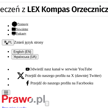
- otwiera się w nowej karcie
Promocje
Newsletter
Podcasty
Zmień język - bieżący:
Zmień język strony
PL
English (EN)
Українська (UA)
Odwiedź nasz kanał w serwisie YouTube
Youtube - otwiera się w nowej karcie
Przejdź do naszego profilu na X (dawniej Twitter)
X - otwiera się w nowej karcie
Przejdź do naszego profilu na Facebooku
Facebook - otwiera się w nowej karcie