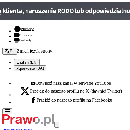
- otwiera się w nowej karcie
Promocje
Newsletter
Podcasty
Zmień język - bieżący:
Zmień język strony
PL
English (EN)
Українська (UA)
Odwiedź nasz kanał w serwisie YouTube
Youtube - otwiera się w nowej karcie
Przejdź do naszego profilu na X (dawniej Twitter)
X - otwiera się w nowej karcie
Przejdź do naszego profilu na Facebooku
Facebook - otwiera się w nowej karcie