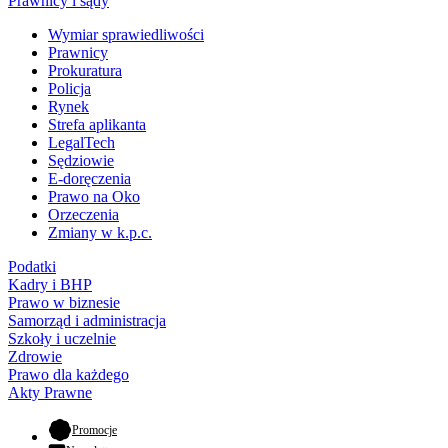
Prawnicy i sądy
Wymiar sprawiedliwości
Prawnicy
Prokuratura
Policja
Rynek
Strefa aplikanta
LegalTech
Sędziowie
E-doręczenia
Prawo na Oko
Orzeczenia
Zmiany w k.p.c.
Podatki
Kadry i BHP
Prawo w biznesie
Samorząd i administracja
Szkoły i uczelnie
Zdrowie
Prawo dla każdego
Akty Prawne
- otwiera się w nowej karcie
Promocje