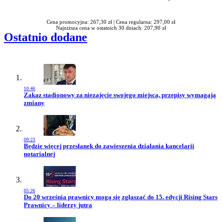
Rabatu
Cena promocyjna: 267,30 zł |
Cena regularna: 297,00 zł
Najniższa cena w ostatnich 30 dniach: 207,90 zł
Ostatnio dodane
10:46
Przejdź do artykułu:
Zakaz stadionowy za niezajęcie swojego miejsca, przepisy wymagają
zmiany
09:23
Przejdź do artykułu:
Będzie więcej przesłanek do zawieszenia działania kancelarii
notarialnej
05:26
Przejdź do artykułu:
Do 20 września prawnicy mogą się zgłaszać do 15. edycji Rising Stars
Prawnicy – liderzy jutra