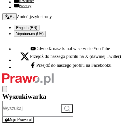
Newsletter
Podcasty
Zmień język - bieżący:
Zmień język strony
PL
English (EN)
Українська (UA)
Odwiedź nasz kanał w serwisie YouTube
Youtube - otwiera się w nowej karcie
Przejdź do naszego profilu na X (dawniej Twitter)
X - otwiera się w nowej karcie
Przejdź do naszego profilu na Facebooku
Facebook - otwiera się w nowej karcie
Wyszukiwarka
Szukaj
Moje Prawo.pl
- rejestracja i logowanie do serwisu