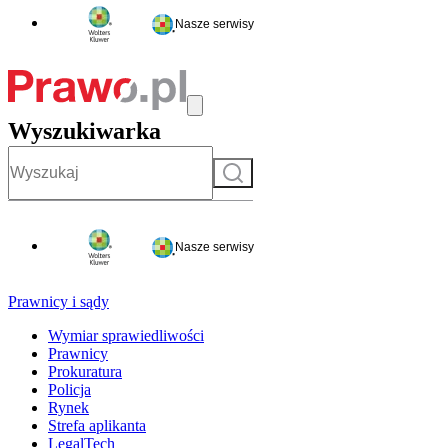
Nasze serwisy
Wyszukiwarka
Szukaj
Nasze serwisy
Prawnicy i sądy
Wymiar sprawiedliwości
Prawnicy
Prokuratura
Policja
Rynek
Strefa aplikanta
LegalTech