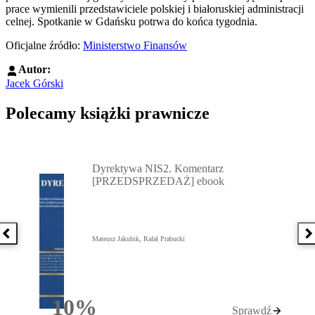
prace wymienili przedstawiciele polskiej i białoruskiej administracji
celnej. Spotkanie w Gdańsku potrwa do końca tygodnia.
Oficjalne źródło:
Ministerstwo Finansów
Autor:
Jacek Górski
Polecamy książki prawnicze
Przejdź do: Dyrektywa NIS2. Komentarz [PRZEDSPRZEDAŻ] ebook,
Dyrektywa NIS2. Komentarz
[PRZEDSPRZEDAŻ] ebook
Poprzednia książka
N
Mateusz Jakubik, Rafał Prabucki
10%
Sprawdź