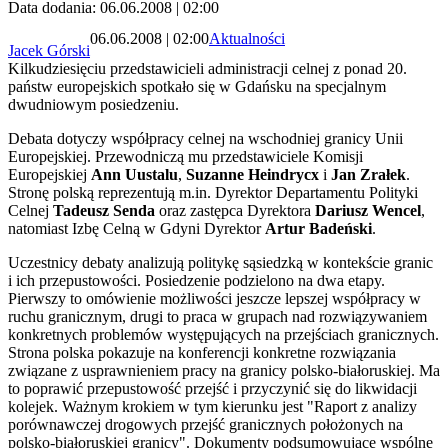
Data dodania: 06.06.2008 | 02:00
06.06.2008 | 02:00
Aktualności
Jacek Górski
Kilkudziesięciu przedstawicieli administracji celnej z ponad 20.
państw europejskich spotkało się w Gdańsku na specjalnym
dwudniowym posiedzeniu.
Debata dotyczy współpracy celnej na wschodniej granicy Unii
Europejskiej. Przewodniczą mu przedstawiciele Komisji
Europejskiej
Ann Uustalu
,
Suzanne Heindrycx
i
Jan Zrałek
.
Stronę polską reprezentują m.in. Dyrektor Departamentu Polityki
Celnej
Tadeusz Senda
oraz zastępca Dyrektora
Dariusz Wencel
,
natomiast Izbę Celną w Gdyni Dyrektor
Artur Badeński
.
Uczestnicy debaty analizują politykę sąsiedzką w kontekście granic
i ich przepustowości. Posiedzenie podzielono na dwa etapy.
Pierwszy to omówienie możliwości jeszcze lepszej współpracy w
ruchu granicznym, drugi to praca w grupach nad rozwiązywaniem
konkretnych problemów występujących na przejściach granicznych.
Strona polska pokazuje na konferencji konkretne rozwiązania
związane z usprawnieniem pracy na granicy polsko-białoruskiej. Ma
to poprawić przepustowość przejść i przyczynić się do likwidacji
kolejek. Ważnym krokiem w tym kierunku jest "Raport z analizy
porównawczej drogowych przejść granicznych położonych na
polsko-białoruskiej granicy". Dokumenty podsumowujące wspólne