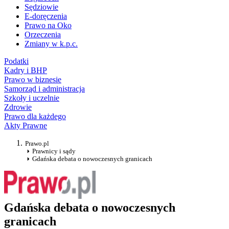
Sędziowie
E-doręczenia
Prawo na Oko
Orzeczenia
Zmiany w k.p.c.
Podatki
Kadry i BHP
Prawo w biznesie
Samorząd i administracja
Szkoły i uczelnie
Zdrowie
Prawo dla każdego
Akty Prawne
Prawo.pl
Prawnicy i sądy
Gdańska debata o nowoczesnych granicach
Gdańska debata o nowoczesnych
granicach