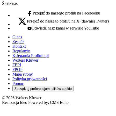
Śledź nas
Przejdź do naszego profilu na Facebooku
facebook - otwiera się w nowej karcie
Przejdź do naszego profilu na X (dawniej Twitter)
x - otwiera się w nowej karcie
Odwiedź nasz kanał w serwisie YouTube
youtube - otwiera się w nowej karcie
O nas
Zespół
Kontakt
Regulamin
Księgarnia Profinfo.pl
Wolters Kluwer
FEPI
FPOP
Mapa strony
Polityka prywatności
Pomoc
Zarządzaj preferencjami plików cookie
© 2026 Wolters Kluwer
Realizacja Ideo Powered by:
CMS Edito