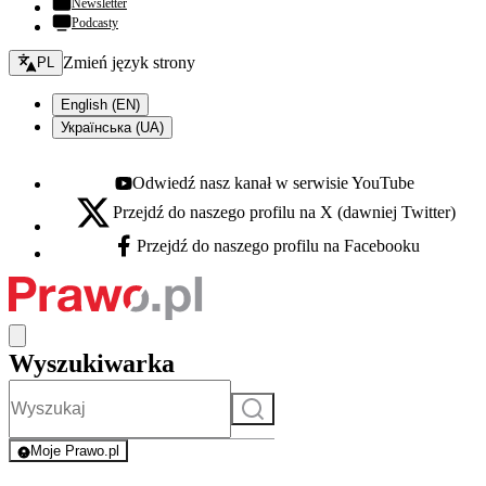
Newsletter
Podcasty
Zmień język - bieżący:
Zmień język strony
PL
English (EN)
Українська (UA)
Odwiedź nasz kanał w serwisie YouTube
Youtube - otwiera się w nowej karcie
Przejdź do naszego profilu na X (dawniej Twitter)
X - otwiera się w nowej karcie
Przejdź do naszego profilu na Facebooku
Facebook - otwiera się w nowej karcie
Wyszukiwarka
Szukaj
Moje Prawo.pl
- rejestracja i logowanie do serwisu