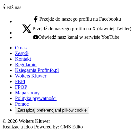
Śledź nas
Przejdź do naszego profilu na Facebooku
facebook - otwiera się w nowej karcie
Przejdź do naszego profilu na X (dawniej Twitter)
x - otwiera się w nowej karcie
Odwiedź nasz kanał w serwisie YouTube
youtube - otwiera się w nowej karcie
O nas
Zespół
Kontakt
Regulamin
Księgarnia Profinfo.pl
Wolters Kluwer
FEPI
FPOP
Mapa strony
Polityka prywatności
Pomoc
Zarządzaj preferencjami plików cookie
© 2026 Wolters Kluwer
Realizacja Ideo Powered by:
CMS Edito