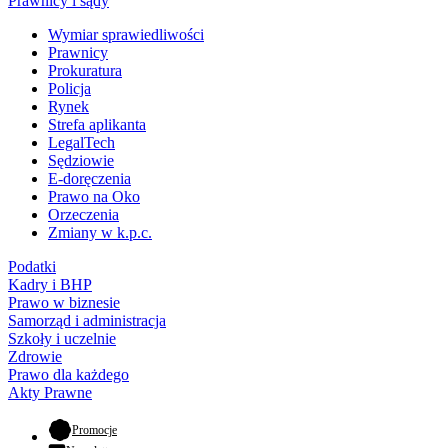
Prawnicy i sądy
Wymiar sprawiedliwości
Prawnicy
Prokuratura
Policja
Rynek
Strefa aplikanta
LegalTech
Sędziowie
E-doręczenia
Prawo na Oko
Orzeczenia
Zmiany w k.p.c.
Podatki
Kadry i BHP
Prawo w biznesie
Samorząd i administracja
Szkoły i uczelnie
Zdrowie
Prawo dla każdego
Akty Prawne
- otwiera się w nowej karcie
Promocje