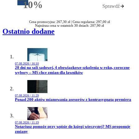
10%
Sprawdź
Rabatu
Cena promocyjna: 267,30 zł |
Cena regularna: 297,00 zł
Najniższa cena w ostatnich 30 dniach: 207,90 zł
Ostatnio dodane
07.08.2026 | 16:10
Przejdź do artykułu:
20 dni na sali sądowej, 4 obowiązkowe szkolenia w roku, coroczne
wybory – MS chce zmian dla ławników
07.08.2026 | 11:29
Przejdź do artykułu:
Ponad 200 aktów mianowania asesorów z kontrasygnatą premiera
07.08.2026 | 11:19
Przejdź do artykułu:
Notariusz pomoże przy wpisie do księgi wieczystej? MS proponuje
zmiany