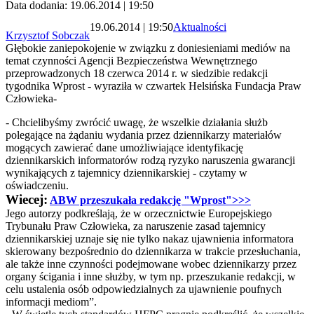
Data dodania: 19.06.2014 | 19:50
19.06.2014 | 19:50
Aktualności
Krzysztof Sobczak
Głębokie zaniepokojenie w związku z doniesieniami mediów na
temat czynności Agencji Bezpieczeństwa Wewnętrznego
przeprowadzonych 18 czerwca 2014 r. w siedzibie redakcji
tygodnika Wprost - wyraziła w czwartek Helsińska Fundacja Praw
Człowieka-
- Chcielibyśmy zwrócić uwagę, że wszelkie działania służb
polegające na żądaniu wydania przez dziennikarzy materiałów
mogących zawierać dane umożliwiające identyfikację
dziennikarskich informatorów rodzą ryzyko naruszenia gwarancji
wynikających z tajemnicy dziennikarskiej - czytamy w
oświadczeniu.
Wiecej:
ABW przeszukała redakcję "Wprost">>>
Jego autorzy podkreślają, że w orzecznictwie Europejskiego
Trybunału Praw Człowieka, za naruszenie zasad tajemnicy
dziennikarskiej uznaje się nie tylko nakaz ujawnienia informatora
skierowany bezpośrednio do dziennikarza w trakcie przesłuchania,
ale także inne czynności podejmowane wobec dziennikarzy przez
organy ścigania i inne służby, w tym np. przeszukanie redakcji, w
celu ustalenia osób odpowiedzialnych za ujawnienie poufnych
informacji mediom”.