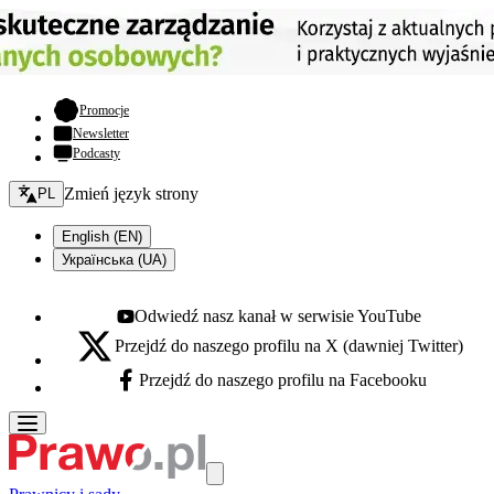
- otwiera się w nowej karcie
Promocje
Newsletter
Podcasty
Zmień język - bieżący:
Zmień język strony
PL
English (EN)
Українська (UA)
Odwiedź nasz kanał w serwisie YouTube
Youtube - otwiera się w nowej karcie
Przejdź do naszego profilu na X (dawniej Twitter)
X - otwiera się w nowej karcie
Przejdź do naszego profilu na Facebooku
Facebook - otwiera się w nowej karcie