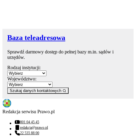
Baza teleadresowa
Sprawdź darmowy dostęp do pełnej bazy m.in. sądów i
urzędów.
Rodzaj instytucji:
Województwo:
Szukaj danych kontaktowych
Redakcja serwisu Prawo.pl
801 04 45 45
Numer telefonu:
redakcja@prawo.pl
Adres email:
22 535 88 00
Numer telefonu: