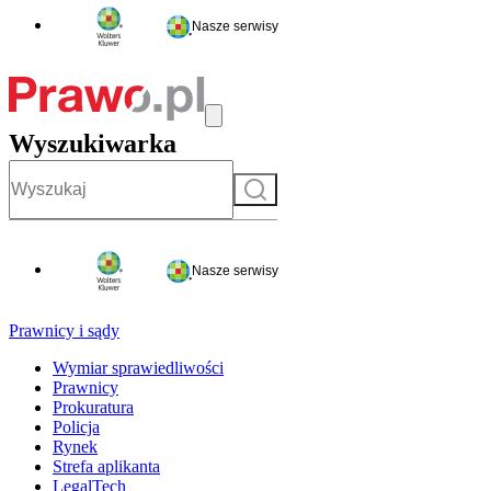
Nasze serwisy
Wyszukiwarka
Szukaj
Nasze serwisy
Prawnicy i sądy
Wymiar sprawiedliwości
Prawnicy
Prokuratura
Policja
Rynek
Strefa aplikanta
LegalTech