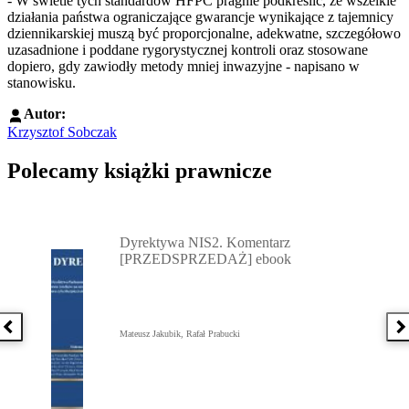
- W świetle tych standardów HFPC pragnie podkreślić, że wszelkie
działania państwa ograniczające gwarancje wynikające z tajemnicy
dziennikarskiej muszą być proporcjonalne, adekwatne, szczegółowo
uzasadnione i poddane rygorystycznej kontroli oraz stosowane
dopiero, gdy zawiodły metody mniej inwazyjne - napisano w
stanowisku.
Autor:
Krzysztof Sobczak
Polecamy książki prawnicze
Przejdź do: Dyrektywa NIS2. Komentarz [PRZEDSPRZEDAŻ] ebook,
Dyrektywa NIS2. Komentarz
[PRZEDSPRZEDAŻ] ebook
Poprzednia książka
N
Mateusz Jakubik, Rafał Prabucki