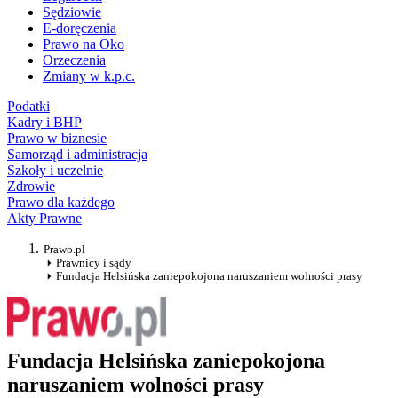
Sędziowie
E-doręczenia
Prawo na Oko
Orzeczenia
Zmiany w k.p.c.
Podatki
Kadry i BHP
Prawo w biznesie
Samorząd i administracja
Szkoły i uczelnie
Zdrowie
Prawo dla każdego
Akty Prawne
Prawo.pl
Prawnicy i sądy
Fundacja Helsińska zaniepokojona naruszaniem wolności prasy
Fundacja Helsińska zaniepokojona
naruszaniem wolności prasy