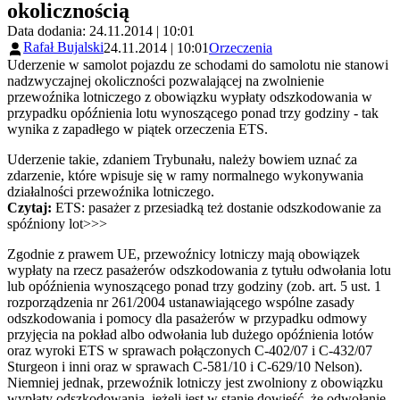
okolicznością
Data dodania: 24.11.2014 | 10:01
Rafał Bujalski
24.11.2014 | 10:01
Orzeczenia
Uderzenie w samolot pojazdu ze schodami do samolotu nie stanowi
nadzwyczajnej okoliczności pozwalającej na zwolnienie
przewoźnika lotniczego z obowiązku wypłaty odszkodowania w
przypadku opóźnienia lotu wynoszącego ponad trzy godziny - tak
wynika z zapadłego w piątek orzeczenia ETS.
Uderzenie takie, zdaniem Trybunału, należy bowiem uznać za
zdarzenie, które wpisuje się w ramy normalnego wykonywania
działalności przewoźnika lotniczego.
Czytaj:
ETS: pasażer z przesiadką też dostanie odszkodowanie za
spóźniony lot>>>
Zgodnie z prawem UE, przewoźnicy lotniczy mają obowiązek
wypłaty na rzecz pasażerów odszkodowania z tytułu odwołania lotu
lub opóźnienia wynoszącego ponad trzy godziny (zob. art. 5 ust. 1
rozporządzenia nr 261/2004 ustanawiającego wspólne zasady
odszkodowania i pomocy dla pasażerów w przypadku odmowy
przyjęcia na pokład albo odwołania lub dużego opóźnienia lotów
oraz wyroki ETS w sprawach połączonych C-402/07 i C-432/07
Sturgeon i inni oraz w sprawach C-581/10 i C-629/10 Nelson).
Niemniej jednak, przewoźnik lotniczy jest zwolniony z obowiązku
wypłaty odszkodowania, jeżeli jest w stanie dowieść, że odwołanie