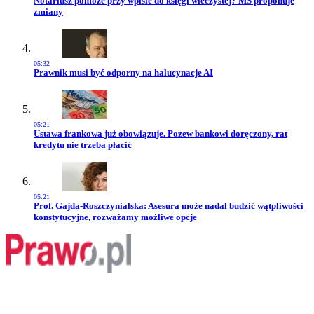
Notariusz pomoże przy wpisie do księgi wieczystej? MS proponuje
zmiany
05:32
Przejdź do artykułu:
Prawnik musi być odporny na halucynacje AI
05:21
Przejdź do artykułu:
Ustawa frankowa już obowiązuje. Pozew bankowi doręczony, rat
kredytu nie trzeba płacić
05:21
Przejdź do artykułu:
Prof. Gajda-Roszczynialska: Asesura może nadal budzić wątpliwości
konstytucyjne, rozważamy możliwe opcje