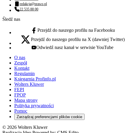
Numer telefonu:
redakcja@prawo.pl
Adres email:
22 535 88 00
Numer telefonu:
Śledź nas
Przejdź do naszego profilu na Facebooku
facebook - otwiera się w nowej karcie
Przejdź do naszego profilu na X (dawniej Twitter)
x - otwiera się w nowej karcie
Odwiedź nasz kanał w serwisie YouTube
youtube - otwiera się w nowej karcie
O nas
Zespół
Kontakt
Regulamin
Księgarnia Profinfo.pl
Wolters Kluwer
FEPI
FPOP
Mapa strony
Polityka prywatności
Pomoc
Zarządzaj preferencjami plików cookie
© 2026 Wolters Kluwer
Realizacja Ideo Powered by:
CMS Edito