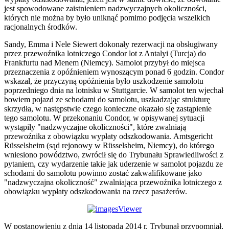
jest spowodowane zaistnieniem nadzwyczajnych okoliczności,
których nie można by było uniknąć pomimo podjęcia wszelkich
racjonalnych środków.
Sandy, Emma i Nele Siewert dokonały rezerwacji na obsługiwany
przez przewoźnika lotniczego Condor lot z Antalyi (Turcja) do
Frankfurtu nad Menem (Niemcy). Samolot przybył do miejsca
przeznaczenia z opóźnieniem wynoszącym ponad 6 godzin. Condor
wskazał, że przyczyną opóźnienia było uszkodzenie samolotu
poprzedniego dnia na lotnisku w Stuttgarcie. W samolot ten wjechał
bowiem pojazd ze schodami do samolotu, uszkadzając strukturę
skrzydła, w następstwie czego konieczne okazało się zastąpienie
tego samolotu. W przekonaniu Condor, w opisywanej sytuacji
wystąpiły "nadzwyczajne okoliczności", które zwalniają
przewoźnika z obowiązku wypłaty odszkodowania. Amtsgericht
Rüsselsheim (sąd rejonowy w Rüsselsheim, Niemcy), do którego
wniesiono powództwo, zwrócił się do Trybunału Sprawiedliwości z
pytaniem, czy wydarzenie takie jak uderzenie w samolot pojazdu ze
schodami do samolotu powinno zostać zakwalifikowane jako
"nadzwyczajna okoliczność" zwalniająca przewoźnika lotniczego z
obowiązku wypłaty odszkodowania na rzecz pasażerów.
W postanowieniu z dnia 14 listopada 2014 r. Trybunał przypomniał,