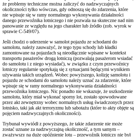
że problemy techniczne można zaliczyć do nadzwyczajnych
okoliczności tylko wówczas, gdy odnoszą się do zdarzenia, które
nie wpisuje się w ramy normalnego wykonywania działalności
danego przewoźnika lotniczego i nie pozwala na skuteczne nad nim
panowanie ze względu na jego charakter lub źródło (zob. wyrok w
sprawie C-549/07).
Jeśli chodzi o uderzenie w samolot pojazdu ze schodami do
samolotu, należy zauważyć, że tego typu schody lub kładki
zamontowane na pojazdach są nieodłącznie wpisane w kontekst
transportu pasażerów drogą lotniczą (pozwalają pasażerom wsiadać
do samolotu i z niego wysiadać), w związku z czym przewoźnicy
lotniczy regularnie spotykają się z sytuacjami będącymi wynikiem
używania takich urządzeń. Wobec powyższego, kolizję samolotu i
pojazdu ze schodami do samolotu należy uznać za zdarzenie, które
wpisuje się w ramy normalnego wykonywania działalności
przewoźnika lotniczego. Nic ponadto nie wskazuje, że uszkodzenie
samolotu, który miał wykonać sporny lot, zostało spowodowane
przez akt zewnętrzny wobec normalnych usług świadczonych przez
lotnisko, taki jak akt terroryzmu lub sabotażu (które to akty objęte są
pojęciem nadzwyczajnych okoliczności).
Trybunał wywiódł z powyższego, że takie zdarzenie nie może
zostać uznane za nadzwyczajną okoliczność, a tym samym –
zważywszy na duże opóźnienie lotu – przewoźnik lotniczy nie był