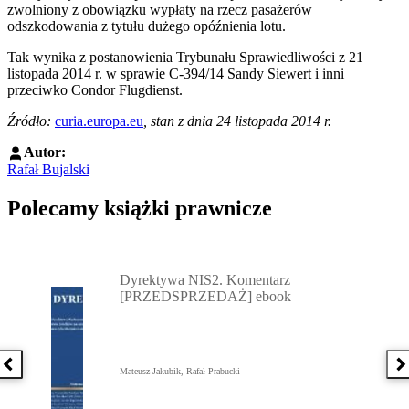
zwolniony z obowiązku wypłaty na rzecz pasażerów
odszkodowania z tytułu dużego opóźnienia lotu.
Tak wynika z postanowienia Trybunału Sprawiedliwości z 21
listopada 2014 r. w sprawie C-394/14 Sandy Siewert i inni
przeciwko Condor Flugdienst.
Źródło:
curia.europa.eu
, stan z dnia 24 listopada 2014 r.
Autor:
Rafał Bujalski
Polecamy książki prawnicze
Przejdź do: Dyrektywa NIS2. Komentarz [PRZEDSPRZEDAŻ] ebook,
Dyrektywa NIS2. Komentarz
[PRZEDSPRZEDAŻ] ebook
Poprzednia książka
N
Mateusz Jakubik, Rafał Prabucki