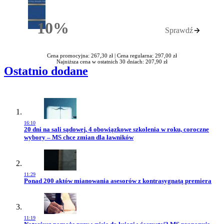
10%
Sprawdź
Rabatu
Cena promocyjna: 267,30 zł |
Cena regularna: 297,00 zł
Najniższa cena w ostatnich 30 dniach: 207,90 zł
Ostatnio dodane
16:10
Przejdź do artykułu:
20 dni na sali sądowej, 4 obowiązkowe szkolenia w roku, coroczne
wybory – MS chce zmian dla ławników
11:29
Przejdź do artykułu:
Ponad 200 aktów mianowania asesorów z kontrasygnatą premiera
11:19
Przejdź do artykułu: