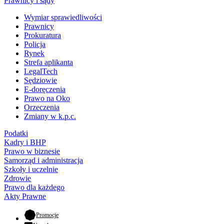
Prawnicy i sądy
Wymiar sprawiedliwości
Prawnicy
Prokuratura
Policja
Rynek
Strefa aplikanta
LegalTech
Sędziowie
E-doręczenia
Prawo na Oko
Orzeczenia
Zmiany w k.p.c.
Podatki
Kadry i BHP
Prawo w biznesie
Samorząd i administracja
Szkoły i uczelnie
Zdrowie
Prawo dla każdego
Akty Prawne
- otwiera się w nowej karcie
Promocje