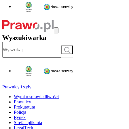
Nasze serwisy
Wyszukiwarka
Szukaj
Nasze serwisy
Prawnicy i sądy
Wymiar sprawiedliwości
Prawnicy
Prokuratura
Policja
Rynek
Strefa aplikanta
LegalTech