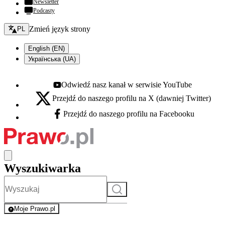
Newsletter
Podcasty
Zmień język - bieżący:
Zmień język strony
PL
English (EN)
Українська (UA)
Odwiedź nasz kanał w serwisie YouTube
Youtube - otwiera się w nowej karcie
Przejdź do naszego profilu na X (dawniej Twitter)
X - otwiera się w nowej karcie
Przejdź do naszego profilu na Facebooku
Facebook - otwiera się w nowej karcie
Wyszukiwarka
Szukaj
Moje Prawo.pl
- rejestracja i logowanie do serwisu