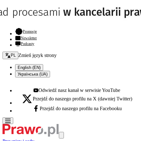
- otwiera się w nowej karcie
Promocje
Newsletter
Podcasty
Zmień język - bieżący:
Zmień język strony
PL
English (EN)
Українська (UA)
Odwiedź nasz kanał w serwisie YouTube
Youtube - otwiera się w nowej karcie
Przejdź do naszego profilu na X (dawniej Twitter)
X - otwiera się w nowej karcie
Przejdź do naszego profilu na Facebooku
Facebook - otwiera się w nowej karcie