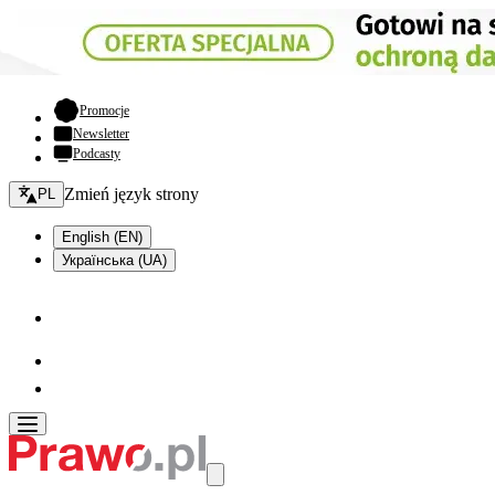
- otwiera się w nowej karcie
Promocje
Newsletter
Podcasty
Zmień język - bieżący:
Zmień język strony
PL
English (EN)
Українська (UA)