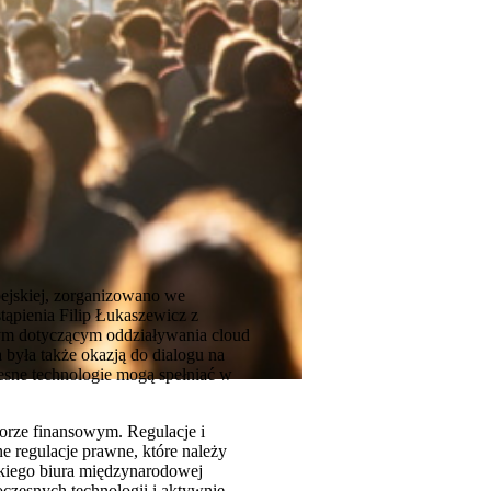
pejskiej, zorganizowano we
ąpienia Filip Łukaszewicz z
nym dotyczącym oddziaływania cloud
była także okazją do dialogu na
esne technologie mogą spełniać w
rze finansowym. Regulacje i
 regulacje prawne, które należy
lskiego biura międzynarodowej
czesnych technologii i aktywnie