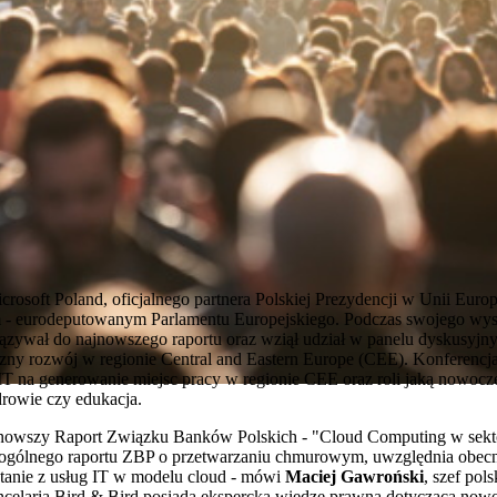
soft Poland, oficjalnego partnera Polskiej Prezydencji w Unii Euro
- eurodeputowanym Parlamentu Europejskiego. Podczas swojego wyst
wiązywał do najnowszego raportu oraz wziął udział w panelu dyskusyj
ny rozwój w regionie Central and Eastern Europe (CEE). Konferencja 
T na generowanie miejsc pracy w regionie CEE oraz roli jaką nowocz
zdrowie czy edukacja.
jnowszy Raport Związku Banków Polskich - "Cloud Computing w sekto
ą ogólnego raportu ZBP o przetwarzaniu chmurowym, uwzględnia obecne
tanie z usług IT w modelu cloud - mówi
Maciej Gawroński
, szef po
ancelaria Bird & Bird posiada ekspercką wiedzę prawną dotyczącą nowo