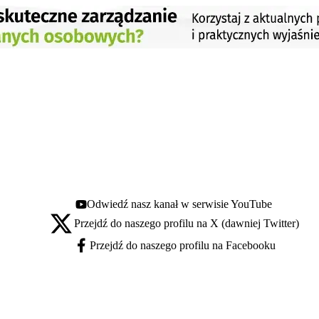
Odwiedź nasz kanał w serwisie YouTube
Youtube - otwiera się w nowej karcie
Przejdź do naszego profilu na X (dawniej Twitter)
X - otwiera się w nowej karcie
Przejdź do naszego profilu na Facebooku
Facebook - otwiera się w nowej karcie