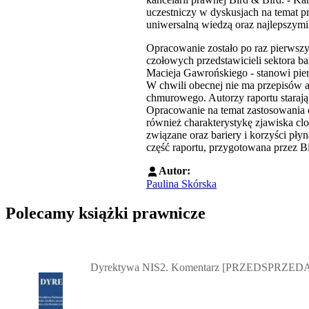
uczestniczy w dyskusjach na temat 
uniwersalną wiedzą oraz najlepszymi 
Opracowanie zostało po raz pierwszy
czołowych przedstawicieli sektora 
Macieja Gawrońskiego - stanowi pi
W chwili obecnej nie ma przepisów a
chmurowego. Autorzy raportu starają 
Opracowanie na temat zastosowania 
również charakterystykę zjawiska c
związane oraz bariery i korzyści pł
część raportu, przygotowana przez Bi
Autor:
Paulina Skórska
Polecamy książki prawnicze
Przejdź do: Dyrektywa NIS2. Komentarz [PRZEDSPRZEDAŻ] ebook,
Dyrektywa NIS2. Komentarz [PRZEDSPRZEDA