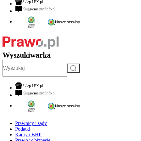
otwiera się w nowej karcie
Sklep LEX.pl
otwiera się w nowej karcie
Księgarnia profinfo.pl
Nasze serwisy
Wyszukiwarka
Szukaj
otwiera się w nowej karcie
Sklep LEX.pl
otwiera się w nowej karcie
Księgarnia profinfo.pl
Nasze serwisy
Prawnicy i sądy
Podatki
Kadry i BHP
Prawo w biznesie