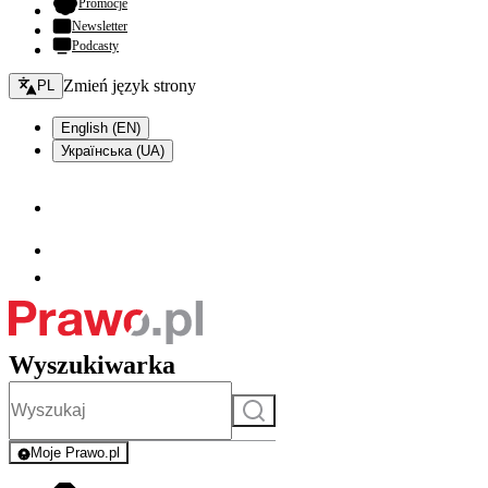
- otwiera się w nowej karcie
Promocje
Newsletter
Podcasty
Zmień język - bieżący:
Zmień język strony
PL
English (EN)
Українська (UA)
Wyszukiwarka
Szukaj
Moje Prawo.pl
- rejestracja i logowanie do serwisu