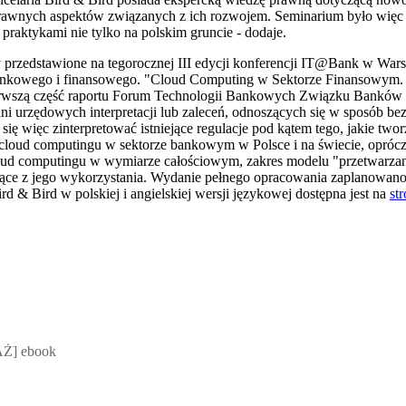
prawnych aspektów związanych z ich rozwojem. Seminarium było więc d
praktykami nie tylko na polskim gruncie - dodaje.
 przedstawione na tegorocznej III edycji konferencji IT@Bank w Wars
bankowego i finansowego. "Cloud Computing w Sektorze Finansowym. R
erwszą część raportu Forum Technologii Bankowych Związku Banków P
ni urzędowych interpretacji lub zaleceń, odnoszących się w sposób be
się więc zinterpretować istniejące regulacje pod kątem tego, jakie t
cloud computingu w sektorze bankowym w Polsce i na świecie, opróc
loud computingu w wymiarze całościowym, zakres modelu "przetwarza
ynące z jego wykorzystania. Wydanie pełnego opracowania zaplanowano
rd & Bird w polskiej i angielskiej wersji językowej dostępna jest na
st
 Mateusz Jakubik, Rafał Prabucki - otwiera się w nowym oknie
Ż] ebook