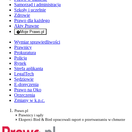
Samorząd i administracja
Szkoły i uczelnie
Zdrowie
Prawo dla każdego
Akty Prawne
Moje Prawo.pl
- rejestracja i logowanie do serwisu
Wymiar sprawiedliwości
Prawnicy
Prokuratura
Policja
Rynek
Strefa aplikanta
LegalTech
Sędziowie
E-doręczenia
Prawo na Oko
Orzeczenia
Zmiany w k.p.c.
Prawo.pl
Prawnicy i sądy
Eksperci Bird & Bird opracowali raport o przetwarzaniu w chmurze