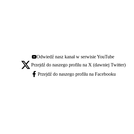
Odwiedź nasz kanał w serwisie YouTube
Youtube - otwiera się w nowej karcie
Przejdź do naszego profilu na X (dawniej Twitter)
X - otwiera się w nowej karcie
Przejdź do naszego profilu na Facebooku
Facebook - otwiera się w nowej karcie