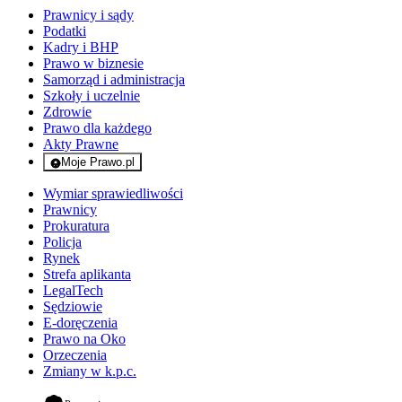
Prawnicy i sądy
Podatki
Kadry i BHP
Prawo w biznesie
Samorząd i administracja
Szkoły i uczelnie
Zdrowie
Prawo dla każdego
Akty Prawne
Moje Prawo.pl
- rejestracja i logowanie do serwisu
Wymiar sprawiedliwości
Prawnicy
Prokuratura
Policja
Rynek
Strefa aplikanta
LegalTech
Sędziowie
E-doręczenia
Prawo na Oko
Orzeczenia
Zmiany w k.p.c.