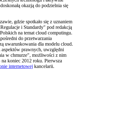
oskonałą okazją do podzielnia się
zawie, gdzie spotkało się z uznaniem
egulacje i Standardy" pod redakcją
olskich na temat cloud computingu.
zpośredni do przetwarzania
worzą uwarunkowania dla modelu cloud.
z aspektów prawnych, uwzględni
nia w chmurze", możliwości z nim
 na koniec 2012 roku. Pierwsza
ronie internetowej
kancelarii.