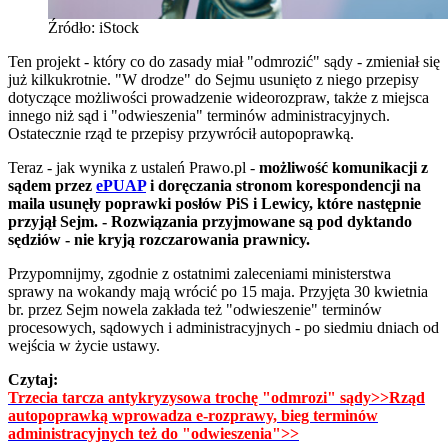
Źródło: iStock
Ten projekt - który co do zasady miał "odmrozić" sądy - zmieniał się
już kilkukrotnie. "W drodze" do Sejmu usunięto z niego przepisy
dotyczące możliwości prowadzenie wideorozpraw, także z miejsca
innego niż sąd i "odwieszenia" terminów administracyjnych.
Ostatecznie rząd te przepisy przywrócił autopoprawką.
Teraz - jak wynika z ustaleń Prawo.pl -
możliwość komunikacji z
sądem przez
ePUAP
i doręczania stronom korespondencji na
maila usunęły poprawki posłów PiS i Lewicy, które następnie
przyjął Sejm. - Rozwiązania przyjmowane są pod dyktando
sędziów - nie kryją rozczarowania prawnicy.
Przypomnijmy, zgodnie z ostatnimi zaleceniami ministerstwa
sprawy na wokandy mają wrócić po 15 maja. Przyjęta 30 kwietnia
br. przez Sejm nowela zakłada też "odwieszenie" terminów
procesowych, sądowych i administracyjnych - po siedmiu dniach od
wejścia w życie ustawy.
Czytaj:
Trzecia tarcza antykryzysowa trochę "odmrozi" sądy​>>
Rząd
autopoprawką wprowadza e-rozprawy, bieg terminów
administracyjnych też do "odwieszenia">>