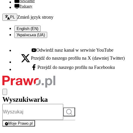
Newsletter
Podcasty
Zmień język - bieżący:
Zmień język strony
PL
English (EN)
Українська (UA)
Odwiedź nasz kanał w serwisie YouTube
Youtube - otwiera się w nowej karcie
Przejdź do naszego profilu na X (dawniej Twitter)
X - otwiera się w nowej karcie
Przejdź do naszego profilu na Facebooku
Facebook - otwiera się w nowej karcie
Wyszukiwarka
Szukaj
Moje Prawo.pl
- rejestracja i logowanie do serwisu