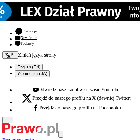
- otwiera się w nowej karcie
Promocje
Newsletter
Podcasty
Zmień język - bieżący:
Zmień język strony
PL
English (EN)
Українська (UA)
Odwiedź nasz kanał w serwisie YouTube
Youtube - otwiera się w nowej karcie
Przejdź do naszego profilu na X (dawniej Twitter)
X - otwiera się w nowej karcie
Przejdź do naszego profilu na Facebooku
Facebook - otwiera się w nowej karcie