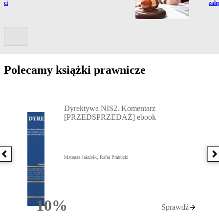
ości
zale
Kolejny slide
Polecamy książki prawnicze
Przejdź do: Dyrektywa NIS2. Komentarz [PRZEDSPRZEDAŻ] ebook,
Dyrektywa NIS2. Komentarz
[PRZEDSPRZEDAŻ] ebook
Poprzednia książka
N
Mateusz Jakubik, Rafał Prabucki
10%
Sprawdź
Rabatu