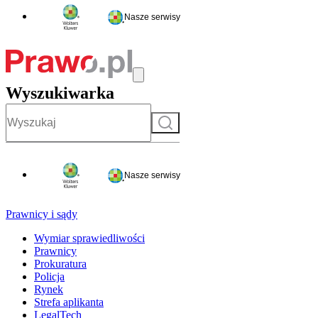
Nasze serwisy
Wyszukiwarka
Szukaj
Nasze serwisy
Prawnicy i sądy
Wymiar sprawiedliwości
Prawnicy
Prokuratura
Policja
Rynek
Strefa aplikanta
LegalTech