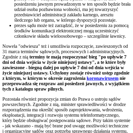
posiedzeniu jawnym prowadzonym w ten sposób będzie brała
udział osoba pozbawiona wolności, ma jej towarzyszyć
przedstawiciel administracji zakładu karnego, aresztu
śledczego lub organu, w którego dyspozycji pozostaje.
prezes sądu może też zarządzić, że w posiedzeniu za pomocą
środków komunikacji elektronicznej mogą uczestniczyć
członkowie składu wieloosobowego – szczególnie ławnicy.
Nowela "odwiesza" też i umożliwia rozpoczęcie, zawieszonych od
31 marca terminów sądowych, procesowych i administracyjnych.
Zgodnie z nią
terminy te mają rozpoczynać bieg "po upływie 7
dni od dnia wejścia w życie niniejszej ustawy", a te które były
zawieszone - biegną dalej po upływie 7 dni od dnia wejścia w
życie niniejszej ustawy. Uchylony zostaje również ustęp zgodnie
z którym, w którym w okresie zagrożenia
koronawirusem
nie
przeprowadza się rozpraw ani posiedzeń jawnych, z wyjątkiem
tych z katalogu spraw pilnych.
Pozostała również propozycja zmian do Prawa o ustroju sądów
powszechnych. Zgodnie z nią, minister sprawiedliwości w drodze
rozporządzenia ma określić sposób zaprojektowania, wdrożenia,
eksploatacji, integracji i rozwoju systemu teleinformatycznego,
który będzie obsługiwać postępowania sądowe. Przy takim systemie
- jak wskazano - mają być brane pod uwagę możliwości techniczne
i organizacyjne sądów oraz potrzeba sprawnego działania systemu,