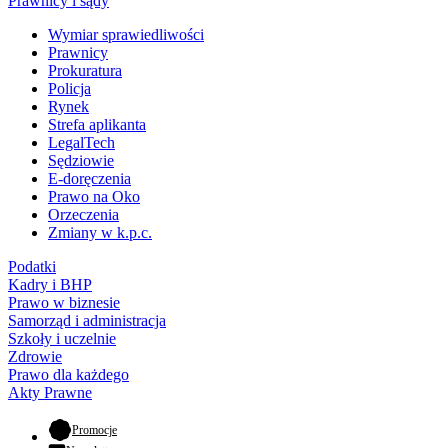
Prawnicy i sądy
Wymiar sprawiedliwości
Prawnicy
Prokuratura
Policja
Rynek
Strefa aplikanta
LegalTech
Sędziowie
E-doręczenia
Prawo na Oko
Orzeczenia
Zmiany w k.p.c.
Podatki
Kadry i BHP
Prawo w biznesie
Samorząd i administracja
Szkoły i uczelnie
Zdrowie
Prawo dla każdego
Akty Prawne
- otwiera się w nowej karcie
Promocje