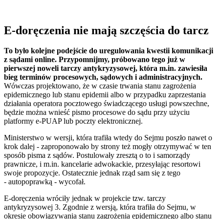
E-doręczenia nie mają szczęścia do tarcz
To było kolejne podejście do uregulowania kwestii komunikacji
z sądami online. Przypomnijmy, próbowano tego już w
pierwszej noweli tarczy antykryzysowej, która m.in. zawiesiła
bieg terminów procesowych, sądowych i administracyjnych.
Wówczas projektowano, że w czasie trwania stanu zagrożenia
epidemicznego lub stanu epidemii albo w przypadku zaprzestania
działania operatora pocztowego świadczącego usługi powszechne,
będzie można wnieść pismo procesowe do sądu przy użyciu
platformy e-PUAP lub poczty elektronicznej.
Ministerstwo w wersji, która trafiła wtedy do Sejmu poszło nawet o
krok dalej - zaproponowało by strony też mogły otrzymywać w ten
sposób pisma z sądów. Postulowały zresztą o to i samorządy
prawnicze, i m.in. kancelarie adwokackie, przesyłając resortowi
swoje propozycje. Ostatecznie jednak rząd sam się z tego
- autopoprawką - wycofał.
E-doręczenia wróciły jednak w projekcie tzw. tarczy
antykryzysowej 3. Zgodnie z wersją, która trafiła do Sejmu, w
okresie obowiązywania stanu zagrożenia epidemicznego albo stanu