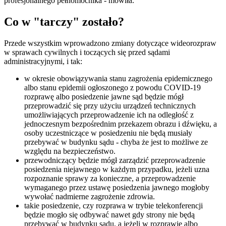
profesjonalnego pełnomocnika - mówiła.
Co w "tarczy" zostało?
Przede wszystkim wprowadzono zmiany dotyczące wideorozpraw
w sprawach cywilnych i toczących się przed sądami
administracyjnymi, i tak:
w okresie obowiązywania stanu zagrożenia epidemicznego
albo stanu epidemii ogłoszonego z powodu COVID-19
rozprawę albo posiedzenie jawne sąd będzie mógł
przeprowadzić się przy użyciu urządzeń technicznych
umożliwiających przeprowadzenie ich na odległość z
jednoczesnym bezpośrednim przekazem obrazu i dźwięku, a
osoby uczestniczące w posiedzeniu nie będą musiały
przebywać w budynku sądu - chyba że jest to możliwe ze
względu na bezpieczeństwo.
przewodniczący będzie mógł zarządzić przeprowadzenie
posiedzenia niejawnego w każdym przypadku, jeżeli uzna
rozpoznanie sprawy za konieczne, a przeprowadzenie
wymaganego przez ustawę posiedzenia jawnego mogłoby
wywołać nadmierne zagrożenie zdrowia.
takie posiedzenie, czy rozprawa w trybie telekonferencji
będzie mogło się odbywać nawet gdy strony nie będą
przebywać w budynku sądu, a jeżeli w rozprawie albo