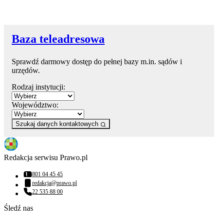
Baza teleadresowa
Sprawdź darmowy dostęp do pełnej bazy m.in. sądów i
urzędów.
Rodzaj instytucji:
Województwo:
Szukaj danych kontaktowych
Redakcja serwisu Prawo.pl
801 04 45 45
Numer telefonu:
redakcja@prawo.pl
Adres email:
22 535 88 00
Numer telefonu:
Śledź nas