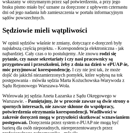
wskazany w otrzymanym przez sąd potwierdzeniu, a przy jego
braku pismo miało być uznane za doręczone z upływem czternastu
dni od jego nadania lub zamieszczenia w portalu informacyjnym
sądów powszechnych.
Sędziowie mieli wątpliwości
W opinii sędziów właśnie te zmiany, dotyczące e-doręczeń były
najsłabszą częścią projektu. - Korespondencja elektroniczna - jak
najbardziej. Cały czas o to postulujemy. Ale znowu
rodzi się
pytanie, czy nasze sekretariaty i czy nasi pracownicy są
przygotowani i przeszkoleni, żeby z dnia na dzień w ePUAP-ie,
móc przyjmować korespondencję.
I czy nie jest tak, że może
dojść do jakichś niezamierzonych pomyłek, które wpłyną na tok
postępowania - mówiła sędzia Marta Kożuchowska-Warywoda z
Sądu Rejonowego Warszawa-Wola.
Wtórowała jej sędzia Aneta Łazarska z Sądu Okręgowego w
Warszawie. -
Pamiętajmy, że w procesie zawsze są dwie strony o
spornych interesach, nie zawsze skłonne do współpracy,
potwierdzenia otrzymania korespondencji. Wadliwości w
zakresie doręczeń mogą w przyszłości skutkować wznawianiem
postępowań.
Doręczenia przez system e-PUAP nie mogą być
barierą dla osób nieporadnych, niereprezentowanych przez