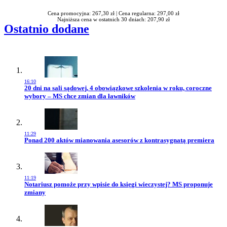
Cena promocyjna: 267,30 zł |
Cena regularna: 297,00 zł
Najniższa cena w ostatnich 30 dniach: 207,90 zł
Ostatnio dodane
16:10
Przejdź do artykułu:
20 dni na sali sądowej, 4 obowiązkowe szkolenia w roku, coroczne
wybory – MS chce zmian dla ławników
11:29
Przejdź do artykułu:
Ponad 200 aktów mianowania asesorów z kontrasygnatą premiera
11:19
Przejdź do artykułu:
Notariusz pomoże przy wpisie do księgi wieczystej? MS proponuje
zmiany