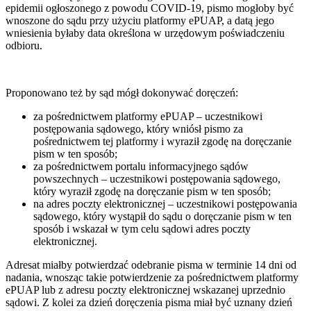
epidemii ogłoszonego z powodu COVID-19, pismo mogłoby być
wnoszone do sądu przy użyciu platformy ePUAP, a datą jego
wniesienia byłaby data określona w urzędowym poświadczeniu
odbioru.
Proponowano też by sąd mógł dokonywać doręczeń:
za pośrednictwem platformy ePUAP – uczestnikowi
postępowania sądowego, który wniósł pismo za
pośrednictwem tej platformy i wyraził zgodę na doręczanie
pism w ten sposób;
za pośrednictwem portalu informacyjnego sądów
powszechnych – uczestnikowi postępowania sądowego,
który wyraził zgodę na doręczanie pism w ten sposób;
na adres poczty elektronicznej – uczestnikowi postępowania
sądowego, który wystąpił do sądu o doręczanie pism w ten
sposób i wskazał w tym celu sądowi adres poczty
elektronicznej.
Adresat miałby potwierdzać odebranie pisma w terminie 14 dni od
nadania, wnosząc takie potwierdzenie za pośrednictwem platformy
ePUAP lub z adresu poczty elektronicznej wskazanej uprzednio
sądowi. Z kolei za dzień doręczenia pisma miał być uznany dzień