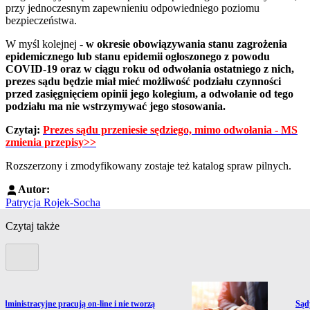
przy jednoczesnym zapewnieniu odpowiedniego poziomu
bezpieczeństwa.
W myśl kolejnej -
w okresie obowiązywania stanu zagrożenia
epidemicznego lub stanu epidemii ogłoszonego z powodu
COVID-19 oraz w ciągu roku od odwołania ostatniego z nich,
prezes sądu będzie miał mieć możliwość podziału czynności
przed zasięgnięciem opinii jego kolegium, a odwołanie od tego
podziału ma nie wstrzymywać jego stosowania.
Czytaj:
Prezes sądu przeniesie sędziego, mimo odwołania - MS
zmienia przepisy>>
Rozszerzony i zmodyfikowany zostaje też katalog spraw pilnych.
Autor:
Patrycja Rojek-Socha
Czytaj także
Poprzedni slide
ź do artykułu:
Prze
administracyjne pracują on-line i nie tworzą
Sądy