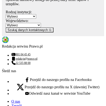
urzędów.
Rodzaj instytucji:
Województwo:
Szukaj danych kontaktowych
Redakcja serwisu Prawo.pl
801 04 45 45
Numer telefonu:
redakcja@prawo.pl
Adres email:
22 535 88 00
Numer telefonu:
Śledź nas
Przejdź do naszego profilu na Facebooku
facebook - otwiera się w nowej karcie
Przejdź do naszego profilu na X (dawniej Twitter)
x - otwiera się w nowej karcie
Odwiedź nasz kanał w serwisie YouTube
youtube - otwiera się w nowej karcie
O nas
Zespół