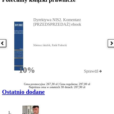
Przejdź do: Dyrektywa NIS2. Komentarz [PRZEDSPRZEDAŻ] ebook,
Dyrektywa NIS2. Komentarz
[PRZEDSPRZEDAŻ] ebook
Poprzednia książka
N
Mateusz Jakubik, Rafał Prabucki
10%
Sprawdź
Rabatu
Cena promocyjna: 267,30 zł |
Cena regularna: 297,00 zł
Najniższa cena w ostatnich 30 dniach: 207,90 zł
Ostatnio dodane