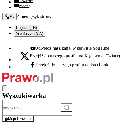
Newsletter
Podcasty
Zmień język - bieżący:
Zmień język strony
PL
English (EN)
Українська (UA)
Odwiedź nasz kanał w serwisie YouTube
Youtube - otwiera się w nowej karcie
Przejdź do naszego profilu na X (dawniej Twitter)
X - otwiera się w nowej karcie
Przejdź do naszego profilu na Facebooku
Facebook - otwiera się w nowej karcie
Wyszukiwarka
Szukaj
Moje Prawo.pl
- rejestracja i logowanie do serwisu