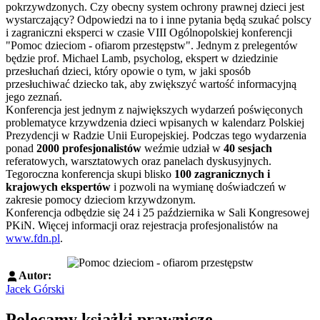
pokrzywdzonych. Czy obecny system ochrony prawnej dzieci jest
wystarczający? Odpowiedzi na to i inne pytania będą szukać polscy
i zagraniczni eksperci w czasie VIII Ogólnopolskiej konferencji
"Pomoc dzieciom - ofiarom przestępstw". Jednym z prelegentów
będzie prof. Michael Lamb, psycholog, ekspert w dziedzinie
przesłuchań dzieci, który opowie o tym, w jaki sposób
przesłuchiwać dziecko tak, aby zwiększyć wartość informacyjną
jego zeznań.
Konferencja jest jednym z największych wydarzeń poświęconych
problematyce krzywdzenia dzieci wpisanych w kalendarz Polskiej
Prezydencji w Radzie Unii Europejskiej. Podczas tego wydarzenia
ponad
2000 profesjonalistów
weźmie udział w
40 sesjach
referatowych, warsztatowych oraz panelach dyskusyjnych.
Tegoroczna konferencja skupi blisko
100 zagranicznych i
krajowych ekspertów
i pozwoli na wymianę doświadczeń w
zakresie pomocy dzieciom krzywdzonym.
Konferencja odbędzie się 24 i 25 października w Sali Kongresowej
PKiN. Więcej informacji oraz rejestracja profesjonalistów na
www.fdn.pl
.
Autor:
Jacek Górski
Polecamy książki prawnicze