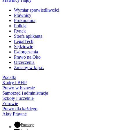
Prawnicy i sądy
Wymiar sprawiedliwości
Prawnicy
Prokuratura
Policja
Rynek
Strefa aplikanta
LegalTech
Sędziowie
E-doręczenia
Prawo na Oko
Orzeczenia
Zmiany w k.p.c.
Podatki
Kadry i BHP
Prawo w biznesie
Samorząd i administracja
Szkoły i uczelnie
Zdrowie
Prawo dla każdego
Akty Prawne
- otwiera się w nowej karcie
Promocje