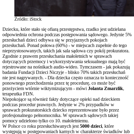
Źródło: iStock
Dziecku, które stało się ofiarą przestępstwa, rzadko jest udzielana
odpowiednia ochrona podczas postępowania sądowego. Jedynie 5%
przesłuchań dzieci odbywa się w przyjaznych pokojach
przesłuchań. Ponad połowa (60%) - w miejscach zupełnie do tego
nieprzystosowanych, takich jak sala sądowa czy pokój prokuratora.
Zgodnie z prawem przesłuchania małoletnich w sprawach
dotyczących przemocy i wykorzystywania seksualnego mają być
rejestrowane na nośnikach audio-wideo. Tymczasem - jak pokazują
badania Fundacji Dzieci Niczyje - blisko 70% takich przesłuchań
nie jest nagrywanych. - Dla dziecka często oznacza to konieczność
ponownego przechodzenia przez tę procedurę, co może być
przeżyciem wtórnie wiktymizującym - mówi
Jolanta Zmarzlik
,
terapeutka FDN.
Niepokojące są również fakty dotyczące opieki nad dzieckiem
podczas procedur prawnych. Jedynie w 2% przypadków w
sprawach prokuratorskich dziecko reprezentowane było przez
profesjonalnego pełnomocnika. W sprawach sądowych takiej
pomocy udzielono tylko co 10. małoletniemu.
W Polsce co roku przesłuchiwanych jest
5000 dzieci
, które
występują w postępowaniach karnych w charakterze świadków lub