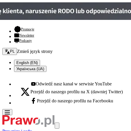
- otwiera się w nowej karcie
Promocje
Newsletter
Podcasty
Zmień język - bieżący:
Zmień język strony
PL
English (EN)
Українська (UA)
Odwiedź nasz kanał w serwisie YouTube
Youtube - otwiera się w nowej karcie
Przejdź do naszego profilu na X (dawniej Twitter)
X - otwiera się w nowej karcie
Przejdź do naszego profilu na Facebooku
Facebook - otwiera się w nowej karcie