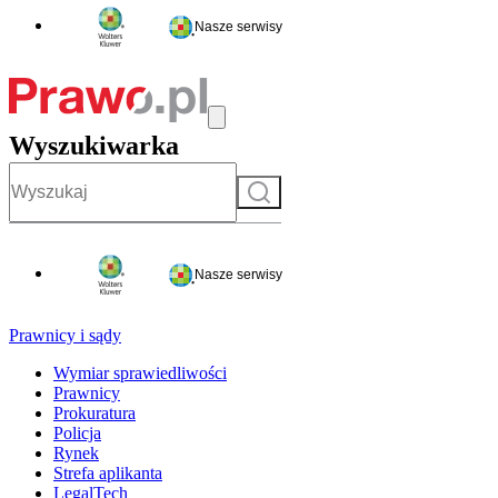
Nasze serwisy
Wyszukiwarka
Szukaj
Nasze serwisy
Prawnicy i sądy
Wymiar sprawiedliwości
Prawnicy
Prokuratura
Policja
Rynek
Strefa aplikanta
LegalTech