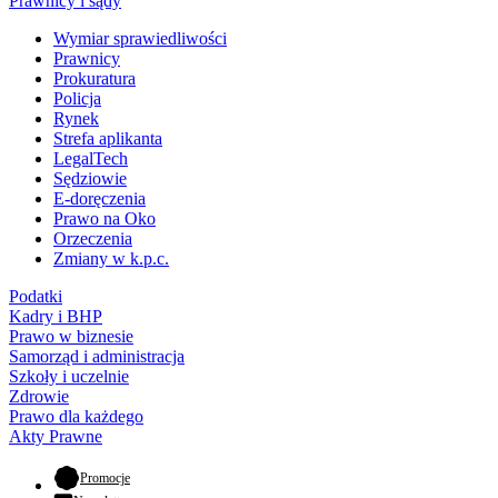
Prawnicy i sądy
Wymiar sprawiedliwości
Prawnicy
Prokuratura
Policja
Rynek
Strefa aplikanta
LegalTech
Sędziowie
E-doręczenia
Prawo na Oko
Orzeczenia
Zmiany w k.p.c.
Podatki
Kadry i BHP
Prawo w biznesie
Samorząd i administracja
Szkoły i uczelnie
Zdrowie
Prawo dla każdego
Akty Prawne
- otwiera się w nowej karcie
Promocje