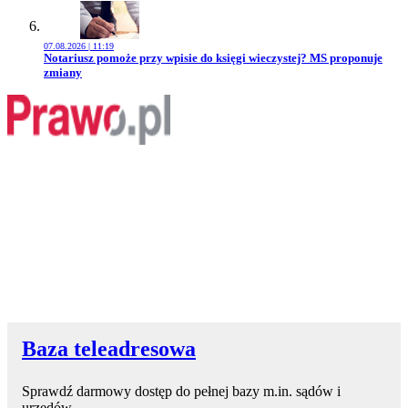
07.08.2026 | 11:19
Przejdź do artykułu:
Notariusz pomoże przy wpisie do księgi wieczystej? MS proponuje
zmiany
Baza teleadresowa
Sprawdź darmowy dostęp do pełnej bazy m.in. sądów i
urzędów.