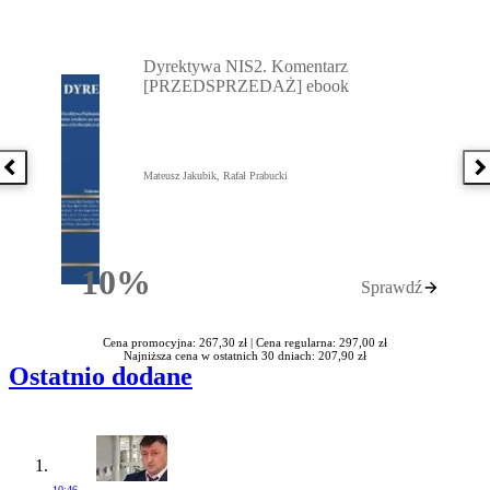
Przejdź do: Dyrektywa NIS2. Komentarz [PRZEDSPRZEDAŻ] ebook,
Dyrektywa NIS2. Komentarz
[PRZEDSPRZEDAŻ] ebook
Poprzednia książka
N
Mateusz Jakubik, Rafał Prabucki
10%
Sprawdź
Rabatu
Cena promocyjna: 267,30 zł |
Cena regularna: 297,00 zł
Najniższa cena w ostatnich 30 dniach: 207,90 zł
Ostatnio dodane
10:46