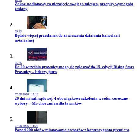
Przejdź do artykułu:
Zakaz stadionowy za niezajęcie swojego miejsca, przepisy wymagają
zmiany
09:23
Przejdź do artykułu:
Będzie więcej przesłanek do zawieszenia działania kancelarii
notarialnej
05:26
Przejdź do artykułu:
Do 20 września prawnicy mogą się zgłaszać do 15. edycji Rising Stars
Prawnicy – liderzy jutra
07.08.2026 | 16:10
Przejdź do artykułu:
20 dni na sali sądowej, 4 obowiązkowe szkolenia w roku, coroczne
wybory – MS chce zmian dla ławników
07.08.2026 | 11:29
Przejdź do artykułu:
Ponad 200 aktów mianowania asesorów z kontrasygnatą premiera