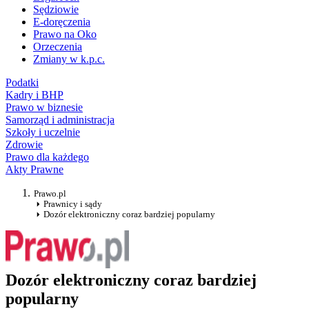
Sędziowie
E-doręczenia
Prawo na Oko
Orzeczenia
Zmiany w k.p.c.
Podatki
Kadry i BHP
Prawo w biznesie
Samorząd i administracja
Szkoły i uczelnie
Zdrowie
Prawo dla każdego
Akty Prawne
Prawo.pl
Prawnicy i sądy
Dozór elektroniczny coraz bardziej popularny
Dozór elektroniczny coraz bardziej
popularny