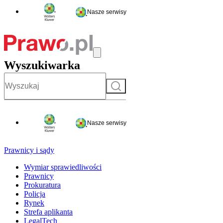
Nasze serwisy
Wyszukiwarka
Szukaj
Nasze serwisy
Prawnicy i sądy
Wymiar sprawiedliwości
Prawnicy
Prokuratura
Policja
Rynek
Strefa aplikanta
LegalTech