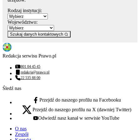
Rodzaj instytucji:
Województwo:
Szukaj danych kontaktowych
Redakcja serwisu Prawo.pl
801 04 45 45
Numer telefonu:
redakcja@prawo.pl
Adres email:
22 535 88 00
Numer telefonu:
Śledź nas
Przejdź do naszego profilu na Facebooku
facebook - otwiera się w nowej karcie
Przejdź do naszego profilu na X (dawniej Twitter)
x - otwiera się w nowej karcie
Odwiedź nasz kanał w serwisie YouTube
youtube - otwiera się w nowej karcie
O nas
Zespół
Kontakt