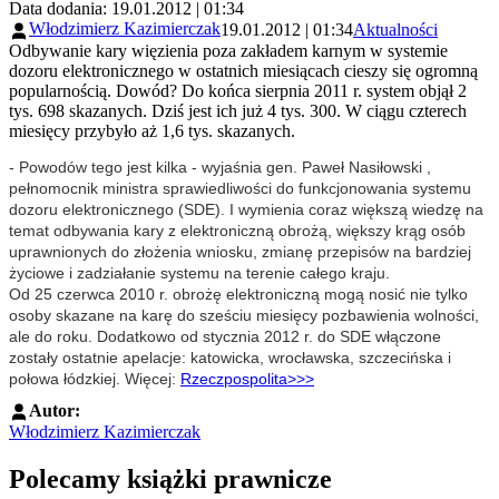
Data dodania: 19.01.2012 | 01:34
Włodzimierz Kazimierczak
19.01.2012 | 01:34
Aktualności
Odbywanie kary więzienia poza zakładem karnym w systemie
dozoru elektronicznego w ostatnich miesiącach cieszy się ogromną
popularnością. Dowód? Do końca sierpnia 2011 r. system objął 2
tys. 698 skazanych. Dziś jest ich już 4 tys. 300. W ciągu czterech
miesięcy przybyło aż 1,6 tys. skazanych.
- Powodów tego jest kilka - wyjaśnia gen. Paweł Nasiłowski ,
pełnomocnik ministra sprawiedliwości do funkcjonowania systemu
dozoru elektronicznego (SDE). I wymienia coraz większą wiedzę na
temat odbywania kary z elektroniczną obrożą, większy krąg osób
uprawnionych do złożenia wniosku, zmianę przepisów na bardziej
życiowe i zadziałanie systemu na terenie całego kraju.
Od 25 czerwca 2010 r. obrożę elektroniczną mogą nosić nie tylko
osoby skazane na karę do sześciu miesięcy pozbawienia wolności,
ale do roku. Dodatkowo od stycznia 2012 r. do SDE włączone
zostały ostatnie apelacje: katowicka, wrocławska, szczecińska i
połowa łódzkiej. Więcej:
Rzeczpospolita>>>
Autor:
Włodzimierz Kazimierczak
Polecamy książki prawnicze