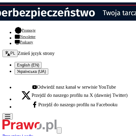
- otwiera się w nowej karcie
Promocje
Newsletter
Podcasty
Zmień język - bieżący:
Zmień język strony
PL
English (EN)
Українська (UA)
Odwiedź nasz kanał w serwisie YouTube
Youtube - otwiera się w nowej karcie
Przejdź do naszego profilu na X (dawniej Twitter)
X - otwiera się w nowej karcie
Przejdź do naszego profilu na Facebooku
Facebook - otwiera się w nowej karcie