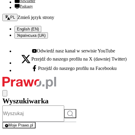
Newsletter
Podcasty
Zmień język - bieżący:
Zmień język strony
PL
English (EN)
Українська (UA)
Odwiedź nasz kanał w serwisie YouTube
Youtube - otwiera się w nowej karcie
Przejdź do naszego profilu na X (dawniej Twitter)
X - otwiera się w nowej karcie
Przejdź do naszego profilu na Facebooku
Facebook - otwiera się w nowej karcie
Wyszukiwarka
Szukaj
Moje Prawo.pl
- rejestracja i logowanie do serwisu