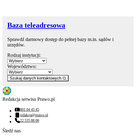
Baza teleadresowa
Sprawdź darmowy dostęp do pełnej bazy m.in. sądów i
urzędów.
Rodzaj instytucji:
Województwo:
Szukaj danych kontaktowych
Redakcja serwisu Prawo.pl
801 04 45 45
Numer telefonu:
redakcja@prawo.pl
Adres email:
22 535 88 00
Numer telefonu:
Śledź nas