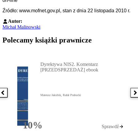
on-line
Źródło: www.mofnet.gov.pl, stan z dnia 22 listopada 2010 r.
Autor:
Michał Malinowski
Polecamy książki prawnicze
Przejdź do: Dyrektywa NIS2. Komentarz [PRZEDSPRZEDAŻ] ebook,
Dyrektywa NIS2. Komentarz
[PRZEDSPRZEDAŻ] ebook
Poprzednia książka
N
Mateusz Jakubik, Rafał Prabucki
10%
Sprawdź
Rabatu