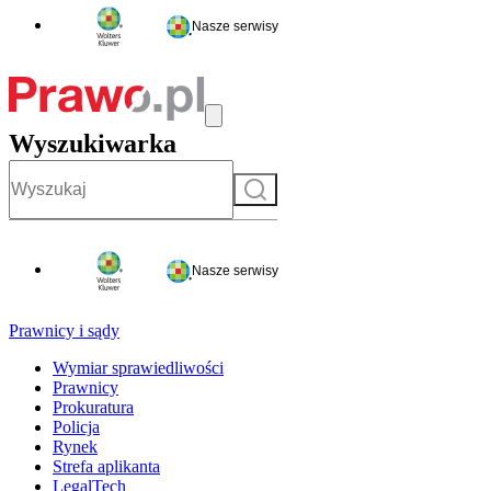
Nasze serwisy
Wyszukiwarka
Szukaj
Nasze serwisy
Prawnicy i sądy
Wymiar sprawiedliwości
Prawnicy
Prokuratura
Policja
Rynek
Strefa aplikanta
LegalTech