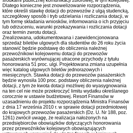
środkami publicznej komunikacji zbiorowej, w tym kolejowej.
Dlatego konieczne jest znowelizowanie rozporządzenia,
które określi stawkę dotacji do przewozów z ulgą studencką,
szczegółowy sposób i tryb udzielania i rozliczania dotacji, w
tym formę składania wniosków, informowania o ich przyjęciu
lub odrzuceniu, warunki przekazywania i rozliczania dotacji
oraz termin zwrotu dotacji.
Zrealizowana, udokumentowana i zaewidencjonowana
sprzedaż biletów ulgowych dla studentów do 26 roku życia
stanowić będzie podstawę do obliczenia należnej
przewoźnikowi kolejowemu dotacji do przewozów
pasażerskich wyrównującej utracone przychody z tytułu
honorowania 51 proc. ulgi. Projektowana zmiana uzupełnia
więc katalog ulgowych biletów jednorazowych i
miesięcznych. Stawka dotacji do przewozów pasażerskich
będzie wynosiła 100 proc. podstawy obliczenia należnej
dotacji, z tym że kwota dotacji możliwej do wyasygnowania
na ten cel nie może przekroczyć limitu wydatku określanego
corocznie w ustawie budżetowej. Resort Finansów w
uzasadnieniu do projektu rozporządzenia Ministra Finansów
z dnia 17 września 2010 r. w sprawie dotacji przedmiotowej
do krajowych przewozów pasażerskich (Dz. U. Nr 188, poz.
1261) zwrócił uwagę, że realizacja nałożonych na
przedsiębiorców obowiązków dotyczących honorowania
przez przewoźników kolejowych obowiązujących