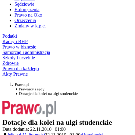
Sędziowie
E-doręczenia
Prawo na Oko
Orzeczenia
Zmiany w k.p.c.
Podatki
Kadry i BHP
Prawo w biznesie
Samorząd i administracja
Szkoły i uczelnie
Zdrowie
Prawo dla każdego
Akty Prawne
Prawo.pl
Prawnicy i sądy
Dotacje dla kolei na ulgi studenckie
Dotacje dla kolei na ulgi studenckie
Data dodania: 22.11.2010 | 01:00
Michał Malinowski
22.11.2010 | 01:00
Aktualności