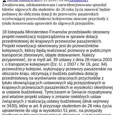
Zrealizowana, udokumentowana i zaewidencjonowana sprzedaż
biletów ulgowych dla studentów do 26 roku życia stanowić będzie
podstawę do obliczenia dotacji do przewozów pasażerskich
wyrównującej przewoźnikowi kolejowemu utracone przychody z
tytułu honorowania uprawnień do ulgowych przejazdów.
18 listopada Ministerstwo Finansów przedstawiło stosowny
projekt nowelizacji rozporządzenia w sprawie dotacji
przedmiotowej do krajowych przewozów pasażerskich.
Projekt nowelizacji skierowany jest do przewoźników
kolejowych, którzy będą realizować przewozy w publicznym
transporcie zbiorowym, objęte dotowaniem. Należy
przypomnieć, że w myśl art. 39 ustawy z dnia 28 marca 2003
r. o transporcie kolejowym (Dz. U. z 2007 r. Nr 16, poz. 94)
przewoźnicy kolejowi, wykonujący przewozy pasażerskie na
obszarze kraju, otrzymują z budżetu państwa dotację
przedmiotową na wyrównanie utraconych przychodów z
tytułu obowiązujących ustawowych ulg przejazdowych w
krajowych przewozach pasażerskich w wysokości określonej
w ustawie budżetowej. Tymczasem w Senacie rozpatrywany
jest właśnie projekt ustawy o zmianie niektórych ustaw
związanych z realizacją ustawy budżetowej (druk sejmowy
nr 3430), który w art. 6 przyznaje studentom do 26 roku życia
uprawnienie do ulgi w wysokości 51 proc. na przejazdy