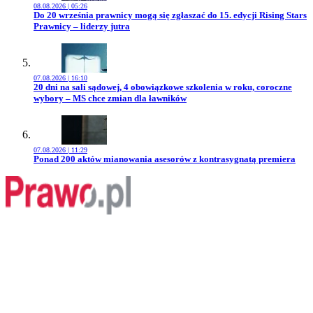
08.08.2026 | 05:26
Przejdź do artykułu:
Do 20 września prawnicy mogą się zgłaszać do 15. edycji Rising Stars
Prawnicy – liderzy jutra
07.08.2026 | 16:10
Przejdź do artykułu:
20 dni na sali sądowej, 4 obowiązkowe szkolenia w roku, coroczne
wybory – MS chce zmian dla ławników
07.08.2026 | 11:29
Przejdź do artykułu:
Ponad 200 aktów mianowania asesorów z kontrasygnatą premiera