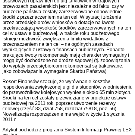
ustawowych uprawnień do ulg taryfowych w krajowych
przewozach pasażerskich jest niezależna od faktu, czy w
budżecie państwa zostały zarezerwowane odpowiednie
środki z przeznaczeniem na ten cel. W sytuacji złożenia
przez przedsiębiorców wniosków o dotacje na kwotę
przekraczającą wysokość środków zarezerwowanych na ten
cel w ustawie budżetowej, w trakcie roku budżetowego
istnieje możliwość zwiększenia limitu wydatków z
przeznaczeniem na ten cel – na ogólnych zasadach
wynikających z ustawy o finansach publicznych. Ponadto
brakujące kwoty rekompensaty mają charakter wymagalny i
mogą być dochodzone na drodze sądowej (tj. zobowiązania
do wypłaty przedsiębiorcom rekompensat są traktowane,
jako zobowiązania wymagalne Skarbu Państwa).
Resort Finansów szacuje, że wyrównanie kosztów
respektowania zwiększonej ulgi dla studentów w odniesieniu
do przewoźników kolejowych wyniesie około 65 mln złotych.
Środki na ten cel zostały przewidziane w projekcie ustawy
budżetowej na 2011 rok, poprzez utworzenie rezerwy
celowej (część 83, dział 758, rozdział 75818, poz. 56).
Nowelizacja rozporządzenie ma wejść w życie 1 stycznia
2011 r.
Artykuł pochodzi z programu System Informacji Prawnej LEX