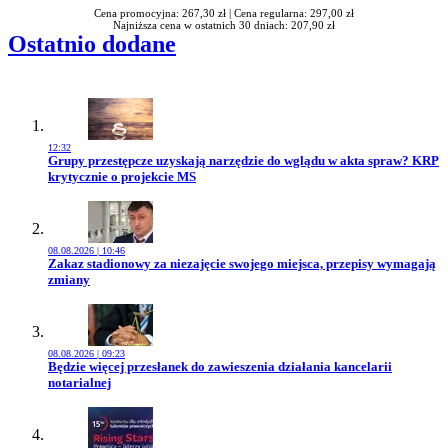
Cena promocyjna: 267,30 zł |
Cena regularna: 297,00 zł
Najniższa cena w ostatnich 30 dniach: 207,90 zł
Ostatnio dodane
12:32
Przejdź do artykułu:
Grupy przestępcze uzyskają narzędzie do wglądu w akta spraw? KRP
krytycznie o projekcie MS
08.08.2026 | 10:46
Przejdź do artykułu:
Zakaz stadionowy za niezajęcie swojego miejsca, przepisy wymagają
zmiany
08.08.2026 | 09:23
Przejdź do artykułu:
Będzie więcej przesłanek do zawieszenia działania kancelarii
notarialnej