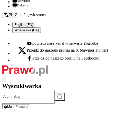
Newsletter
Podcasty
Zmień język - bieżący:
Zmień język strony
PL
English (EN)
Українська (UA)
Odwiedź nasz kanał w serwisie YouTube
Youtube - otwiera się w nowej karcie
Przejdź do naszego profilu na X (dawniej Twitter)
X - otwiera się w nowej karcie
Przejdź do naszego profilu na Facebooku
Facebook - otwiera się w nowej karcie
Wyszukiwarka
Szukaj
Moje Prawo.pl
- rejestracja i logowanie do serwisu