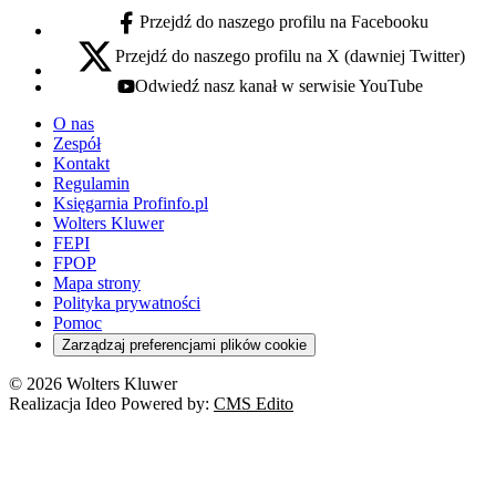
Przejdź do naszego profilu na Facebooku
facebook - otwiera się w nowej karcie
Przejdź do naszego profilu na X (dawniej Twitter)
x - otwiera się w nowej karcie
Odwiedź nasz kanał w serwisie YouTube
youtube - otwiera się w nowej karcie
O nas
Zespół
Kontakt
Regulamin
Księgarnia Profinfo.pl
Wolters Kluwer
FEPI
FPOP
Mapa strony
Polityka prywatności
Pomoc
Zarządzaj preferencjami plików cookie
© 2026 Wolters Kluwer
Realizacja Ideo Powered by:
CMS Edito