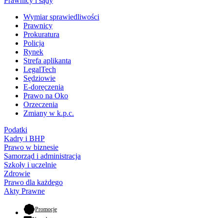
Prawnicy i sądy
Wymiar sprawiedliwości
Prawnicy
Prokuratura
Policja
Rynek
Strefa aplikanta
LegalTech
Sędziowie
E-doręczenia
Prawo na Oko
Orzeczenia
Zmiany w k.p.c.
Podatki
Kadry i BHP
Prawo w biznesie
Samorząd i administracja
Szkoły i uczelnie
Zdrowie
Prawo dla każdego
Akty Prawne
- otwiera się w nowej karcie
Promocje