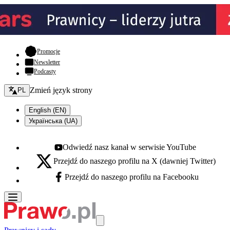
- otwiera się w nowej karcie
Promocje
Newsletter
Podcasty
Zmień język - bieżący:
Zmień język strony
PL
English (EN)
Українська (UA)
Odwiedź nasz kanał w serwisie YouTube
Youtube - otwiera się w nowej karcie
Przejdź do naszego profilu na X (dawniej Twitter)
X - otwiera się w nowej karcie
Przejdź do naszego profilu na Facebooku
Facebook - otwiera się w nowej karcie