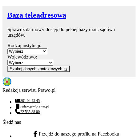
Baza teleadresowa
Sprawdź darmowy dostęp do pełnej bazy m.in. sądów i
urzędów.
Rodzaj instytucji:
Województwo:
Szukaj danych kontaktowych
Redakcja serwisu Prawo.pl
801 04 45 45
Numer telefonu:
redakcja@prawo.pl
Adres email:
22 535 88 00
Numer telefonu:
Śledź nas
Przejdź do naszego profilu na Facebooku
facebook - otwiera się w nowej karcie