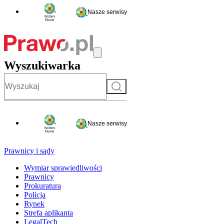
Nasze serwisy
Wyszukiwarka
Szukaj
Nasze serwisy
Prawnicy i sądy
Wymiar sprawiedliwości
Prawnicy
Prokuratura
Policja
Rynek
Strefa aplikanta
LegalTech