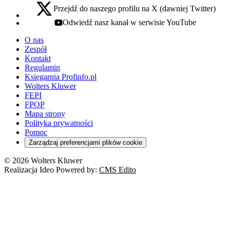
Przejdź do naszego profilu na X (dawniej Twitter)
x - otwiera się w nowej karcie
Odwiedź nasz kanał w serwisie YouTube
youtube - otwiera się w nowej karcie
O nas
Zespół
Kontakt
Regulamin
Księgarnia Profinfo.pl
Wolters Kluwer
FEPI
FPOP
Mapa strony
Polityka prywatności
Pomoc
Zarządzaj preferencjami plików cookie
© 2026 Wolters Kluwer
Realizacja Ideo Powered by:
CMS Edito