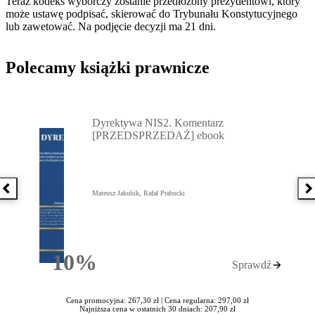
Teraz kodeks wyborczy zostanie przedłożony prezydentowi, który
może ustawę podpisać, skierować do Trybunału Konstytucyjnego
lub zawetować. Na podjęcie decyzji ma 21 dni.
Polecamy książki prawnicze
Przejdź do: Dyrektywa NIS2. Komentarz [PRZEDSPRZEDAŻ] ebook,
Dyrektywa NIS2. Komentarz
[PRZEDSPRZEDAŻ] ebook
Poprzednia książka
N
Mateusz Jakubik, Rafał Prabucki
10%
Sprawdź
Rabatu
Cena promocyjna: 267,30 zł |
Cena regularna: 297,00 zł
Najniższa cena w ostatnich 30 dniach: 207,90 zł