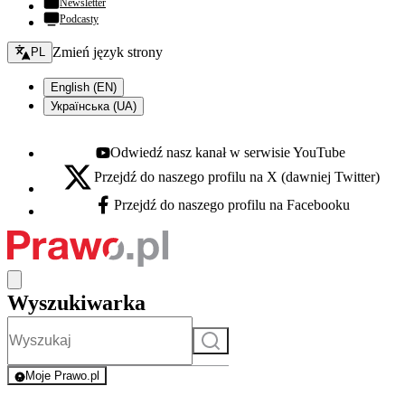
Newsletter
Podcasty
Zmień język - bieżący:
Zmień język strony
PL
English (EN)
Українська (UA)
Odwiedź nasz kanał w serwisie YouTube
Youtube - otwiera się w nowej karcie
Przejdź do naszego profilu na X (dawniej Twitter)
X - otwiera się w nowej karcie
Przejdź do naszego profilu na Facebooku
Facebook - otwiera się w nowej karcie
Wyszukiwarka
Szukaj
Moje Prawo.pl
- rejestracja i logowanie do serwisu