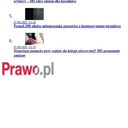
wybory – MS chce zmian dla ławników
07.08.2026 | 11:29
Przejdź do artykułu:
Ponad 200 aktów mianowania asesorów z kontrasygnatą premiera
07.08.2026 | 11:19
Przejdź do artykułu:
Notariusz pomoże przy wpisie do księgi wieczystej? MS proponuje
zmiany