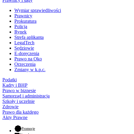
Prawnicy i sądy
Wymiar sprawiedliwości
Prawnicy
Prokuratura
Policja
Rynek
Strefa aplikanta
LegalTech
Sędziowie
E-doręczenia
Prawo na Oko
Orzeczenia
Zmiany w k.p.c.
Podatki
Kadry i BHP
Prawo w biznesie
Samorząd i administracja
Szkoły i uczelnie
Zdrowie
Prawo dla każdego
Akty Prawne
- otwiera się w nowej karcie
Promocje