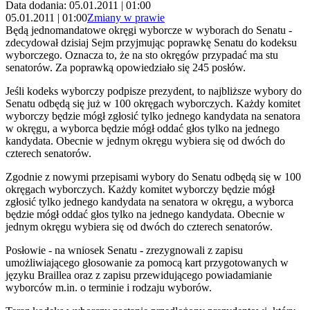
Data dodania: 05.01.2011 | 01:00
05.01.2011 | 01:00
Zmiany w prawie
Będą jednomandatowe okręgi wyborcze w wyborach do Senatu -
zdecydował dzisiaj Sejm przyjmując poprawkę Senatu do kodeksu
wyborczego. Oznacza to, że na sto okręgów przypadać ma stu
senatorów. Za poprawką opowiedziało się 245 posłów.
Jeśli kodeks wyborczy podpisze prezydent, to najbliższe wybory do
Senatu odbędą się już w 100 okręgach wyborczych. Każdy komitet
wyborczy będzie mógł zgłosić tylko jednego kandydata na senatora
w okręgu, a wyborca będzie mógł oddać głos tylko na jednego
kandydata. Obecnie w jednym okręgu wybiera się od dwóch do
czterech senatorów.
Zgodnie z nowymi przepisami wybory do Senatu odbędą się w 100
okręgach wyborczych. Każdy komitet wyborczy będzie mógł
zgłosić tylko jednego kandydata na senatora w okręgu, a wyborca
będzie mógł oddać głos tylko na jednego kandydata. Obecnie w
jednym okręgu wybiera się od dwóch do czterech senatorów.
Posłowie - na wniosek Senatu - zrezygnowali z zapisu
umożliwiającego głosowanie za pomocą kart przygotowanych w
języku Braillea oraz z zapisu przewidującego powiadamianie
wyborców m.in. o terminie i rodzaju wyborów.