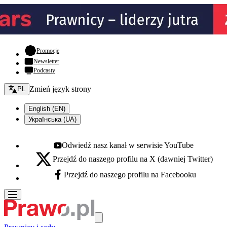
- otwiera się w nowej karcie
Promocje
Newsletter
Podcasty
Zmień język - bieżący:
Zmień język strony
PL
English (EN)
Українська (UA)
Odwiedź nasz kanał w serwisie YouTube
Youtube - otwiera się w nowej karcie
Przejdź do naszego profilu na X (dawniej Twitter)
X - otwiera się w nowej karcie
Przejdź do naszego profilu na Facebooku
Facebook - otwiera się w nowej karcie