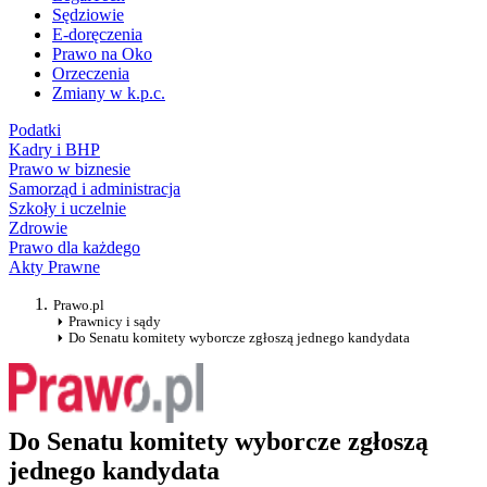
Sędziowie
E-doręczenia
Prawo na Oko
Orzeczenia
Zmiany w k.p.c.
Podatki
Kadry i BHP
Prawo w biznesie
Samorząd i administracja
Szkoły i uczelnie
Zdrowie
Prawo dla każdego
Akty Prawne
Prawo.pl
Prawnicy i sądy
Do Senatu komitety wyborcze zgłoszą jednego kandydata
Do Senatu komitety wyborcze zgłoszą
jednego kandydata