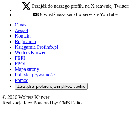
Przejdź do naszego profilu na X (dawniej Twitter)
x - otwiera się w nowej karcie
Odwiedź nasz kanał w serwisie YouTube
youtube - otwiera się w nowej karcie
O nas
Zespół
Kontakt
Regulamin
Księgarnia Profinfo.pl
Wolters Kluwer
FEPI
FPOP
Mapa strony
Polityka prywatności
Pomoc
Zarządzaj preferencjami plików cookie
© 2026 Wolters Kluwer
Realizacja Ideo Powered by:
CMS Edito