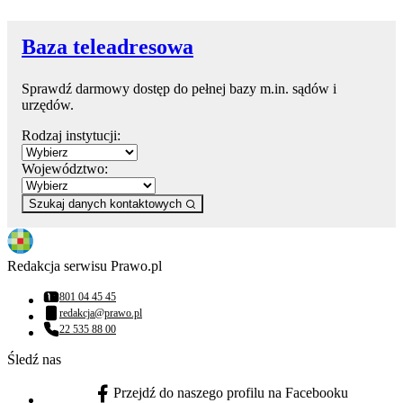
Baza teleadresowa
Sprawdź darmowy dostęp do pełnej bazy m.in. sądów i
urzędów.
Rodzaj instytucji:
Województwo:
Szukaj danych kontaktowych
Redakcja serwisu Prawo.pl
801 04 45 45
Numer telefonu:
redakcja@prawo.pl
Adres email:
22 535 88 00
Numer telefonu:
Śledź nas
Przejdź do naszego profilu na Facebooku
facebook - otwiera się w nowej karcie