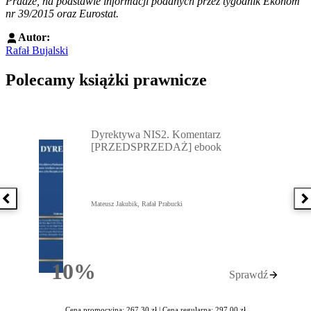
Pradze, na podstawie informacji podanych przez tygodnik Ekonom
nr 39/2015 oraz Eurostat.
Autor:
Rafał Bujalski
Polecamy książki prawnicze
Przejdź do: Dyrektywa NIS2. Komentarz [PRZEDSPRZEDAŻ] ebook,
Dyrektywa NIS2. Komentarz
[PRZEDSPRZEDAŻ] ebook
Poprzednia książka
N
Mateusz Jakubik, Rafał Prabucki
10%
Sprawdź
Rabatu
Cena promocyjna: 267,30 zł |
Cena regularna: 297,00 zł