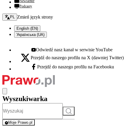
Newsletter
Podcasty
Zmień język - bieżący:
Zmień język strony
PL
English (EN)
Українська (UA)
Odwiedź nasz kanał w serwisie YouTube
Youtube - otwiera się w nowej karcie
Przejdź do naszego profilu na X (dawniej Twitter)
X - otwiera się w nowej karcie
Przejdź do naszego profilu na Facebooku
Facebook - otwiera się w nowej karcie
Wyszukiwarka
Szukaj
Moje Prawo.pl
- rejestracja i logowanie do serwisu