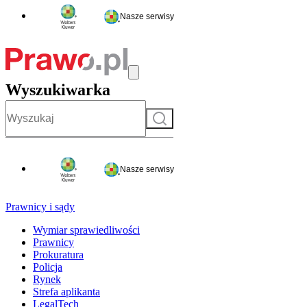
Nasze serwisy
Wyszukiwarka
Szukaj
Nasze serwisy
Prawnicy i sądy
Wymiar sprawiedliwości
Prawnicy
Prokuratura
Policja
Rynek
Strefa aplikanta
LegalTech