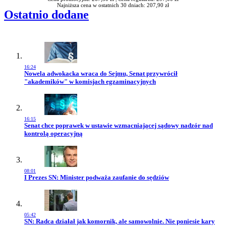
Najniższa cena w ostatnich 30 dniach: 207,90 zł
Ostatnio dodane
16:24
Przejdź do artykułu:
Nowela adwokacka wraca do Sejmu, Senat przywrócił
"akademików" w komisjach egzaminacyjnych
16:15
Przejdź do artykułu:
Senat chce poprawek w ustawie wzmacniającej sądowy nadzór nad
kontrolą operacyjną
08:01
Przejdź do artykułu:
I Prezes SN: Minister podważa zaufanie do sędziów
05:42
Przejdź do artykułu:
SN: Radca działał jak komornik, ale samowolnie. Nie poniesie kary