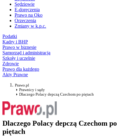
Sędziowie
E-doręczenia
Prawo na Oko
Orzeczenia
Zmiany w k.p.c.
Podatki
Kadry i BHP
Prawo w biznesie
Samorząd i administracja
Szkoły i uczelnie
Zdrowie
Prawo dla każdego
Akty Prawne
Prawo.pl
Prawnicy i sądy
Dlaczego Polacy depczą Czechom po piętach
Dlaczego Polacy depczą Czechom po
piętach