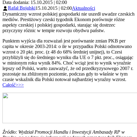
Data dodania: 15.10.2015 | 02:00
Rafał Bujalski
15.10.2015 | 02:00
Aktualności
Dynamiczny wzrost polskiej gospodarki nie uszedł uwadze czeskich
mediów. Prestiżowy czeski tygodnik Ekonom porównuje różne
aspekty czeskiej i polskiej gospodarki, starając się dostrzec
przyczyny różnic w tempie rozwoju obydwu państw.
Punktem wyjścia dla rozważań jest porównanie zmian PKB per
capita w okresie 2003-2014: o ile w przypadku Polski odnotowano
wzrost o 20 pkt. proc. (z 48 do 68% średniej unijnej), to Czesi
przybliżyli się do średniego wyniku dla UE o 7 pkt. proc., osiągając
w minionym roku wynik 84%. Choć wciąż jest to wynik wyraźnie
lepszy od Polski, warto zauważyć, że od przedkryzysowego 2007 r.
pozostaje na zbliżonym poziomie, podczas gdy to właśnie w tym
czasie wskaźnik dla Polski notował najbardziej wyraźny wzrost.
Całość>>>
Źródło: Wydział Promocji Handlu i Inwestycji Ambasady RP w