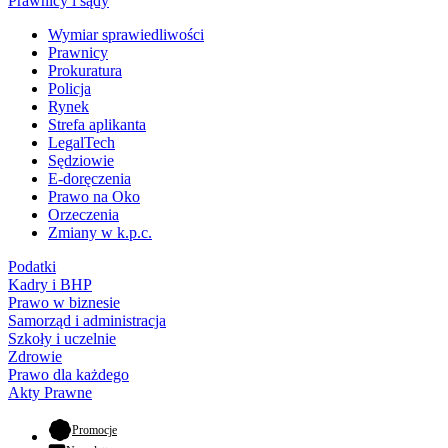
Prawnicy i sądy
Wymiar sprawiedliwości
Prawnicy
Prokuratura
Policja
Rynek
Strefa aplikanta
LegalTech
Sędziowie
E-doręczenia
Prawo na Oko
Orzeczenia
Zmiany w k.p.c.
Podatki
Kadry i BHP
Prawo w biznesie
Samorząd i administracja
Szkoły i uczelnie
Zdrowie
Prawo dla każdego
Akty Prawne
- otwiera się w nowej karcie
Promocje