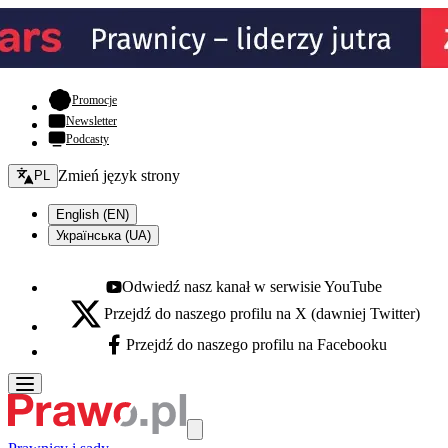
- otwiera się w nowej karcie
Promocje
Newsletter
Podcasty
Zmień język - bieżący:
Zmień język strony
PL
English (EN)
Українська (UA)
Odwiedź nasz kanał w serwisie YouTube
Youtube - otwiera się w nowej karcie
Przejdź do naszego profilu na X (dawniej Twitter)
X - otwiera się w nowej karcie
Przejdź do naszego profilu na Facebooku
Facebook - otwiera się w nowej karcie