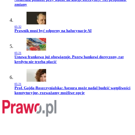
zmiany
05:32
Przejdź do artykułu:
Prawnik musi być odporny na halucynacje AI
05:21
Przejdź do artykułu:
Ustawa frankowa już obowiązuje. Pozew bankowi doręczony, rat
kredytu nie trzeba płacić
05:21
Przejdź do artykułu:
Prof. Gajda-Roszczynialska: Asesura może nadal budzić wątpliwości
konstytucyjne, rozważamy możliwe opcje