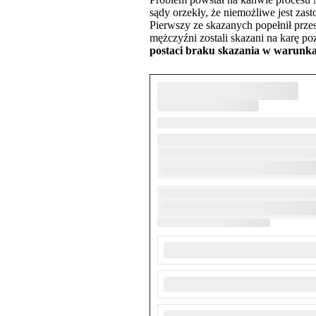
sądy orzekły, że niemożliwe jest zas
Pierwszy ze skazanych popełnił przes
mężczyźni zostali skazani na karę p
postaci braku skazania w warunk