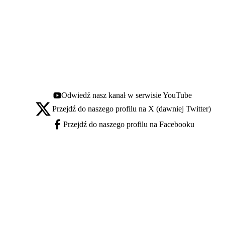
Odwiedź nasz kanał w serwisie YouTube
Youtube - otwiera się w nowej karcie
Przejdź do naszego profilu na X (dawniej Twitter)
X - otwiera się w nowej karcie
Przejdź do naszego profilu na Facebooku
Facebook - otwiera się w nowej karcie