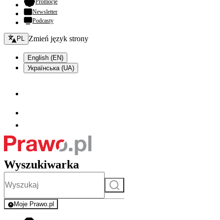
- otwiera się w nowej karcie
Promocje
Newsletter
Podcasty
Zmień język - bieżący:
Zmień język strony
PL
English (EN)
Українська (UA)
Wyszukiwarka
Szukaj
Moje Prawo.pl
- rejestracja i logowanie do serwisu