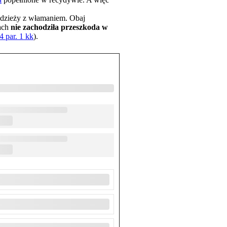
kradzieży z włamaniem. Obaj
kach
nie zachodziła przeszkoda w
64 par. 1 kk
).