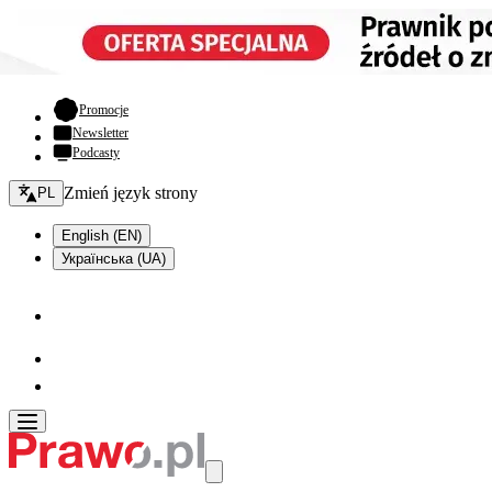
- otwiera się w nowej karcie
Promocje
Newsletter
Podcasty
Zmień język - bieżący:
Zmień język strony
PL
English (EN)
Українська (UA)