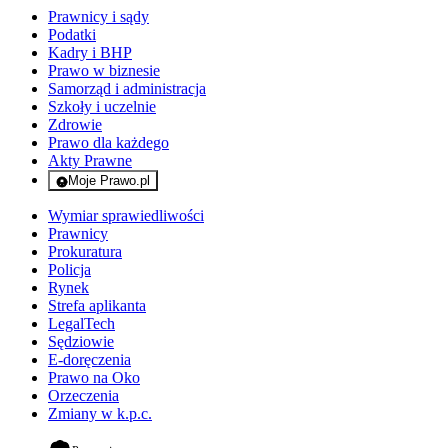
Prawnicy i sądy
Podatki
Kadry i BHP
Prawo w biznesie
Samorząd i administracja
Szkoły i uczelnie
Zdrowie
Prawo dla każdego
Akty Prawne
Moje Prawo.pl
- rejestracja i logowanie do serwisu
Wymiar sprawiedliwości
Prawnicy
Prokuratura
Policja
Rynek
Strefa aplikanta
LegalTech
Sędziowie
E-doręczenia
Prawo na Oko
Orzeczenia
Zmiany w k.p.c.