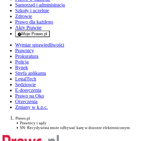
Samorząd i administracja
Szkoły i uczelnie
Zdrowie
Prawo dla każdego
Akty Prawne
Moje Prawo.pl
- rejestracja i logowanie do serwisu
Wymiar sprawiedliwości
Prawnicy
Prokuratura
Policja
Rynek
Strefa aplikanta
LegalTech
Sędziowie
E-doręczenia
Prawo na Oko
Orzeczenia
Zmiany w k.p.c.
Prawo.pl
Prawnicy i sądy
SN: Recydywista może odbywać karę w dozorze elektronicznym