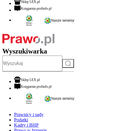
otwiera się w nowej karcie
Sklep LEX.pl
otwiera się w nowej karcie
Księgarnia profinfo.pl
Nasze serwisy
Wyszukiwarka
Szukaj
otwiera się w nowej karcie
Sklep LEX.pl
otwiera się w nowej karcie
Księgarnia profinfo.pl
Nasze serwisy
Prawnicy i sądy
Podatki
Kadry i BHP
Prawo w biznesie