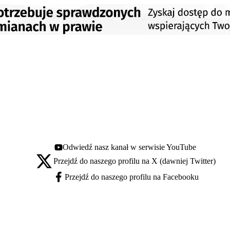
Odwiedź nasz kanał w serwisie YouTube
Youtube - otwiera się w nowej karcie
Przejdź do naszego profilu na X (dawniej Twitter)
X - otwiera się w nowej karcie
Przejdź do naszego profilu na Facebooku
Facebook - otwiera się w nowej karcie