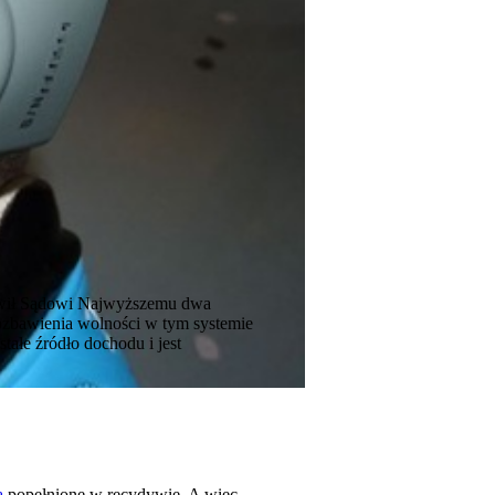
tawił Sądowi Najwyższemu dwa
pozbawienia wolności w tym systemie
stałe źródło dochodu i jest
a
popełnione w recydywie. A więc