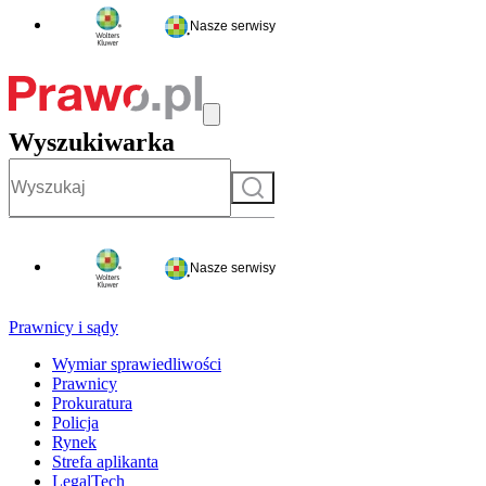
Nasze serwisy
Wyszukiwarka
Szukaj
Nasze serwisy
Prawnicy i sądy
Wymiar sprawiedliwości
Prawnicy
Prokuratura
Policja
Rynek
Strefa aplikanta
LegalTech