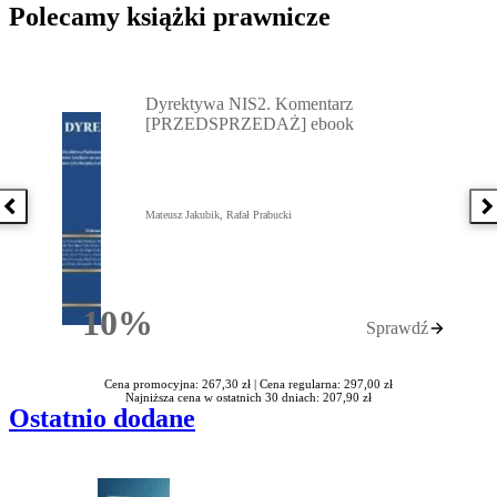
Polecamy książki prawnicze
Przejdź do: Dyrektywa NIS2. Komentarz [PRZEDSPRZEDAŻ] ebook,
Dyrektywa NIS2. Komentarz
[PRZEDSPRZEDAŻ] ebook
Poprzednia książka
N
Mateusz Jakubik, Rafał Prabucki
10%
Sprawdź
Rabatu
Cena promocyjna: 267,30 zł |
Cena regularna: 297,00 zł
Najniższa cena w ostatnich 30 dniach: 207,90 zł
Ostatnio dodane