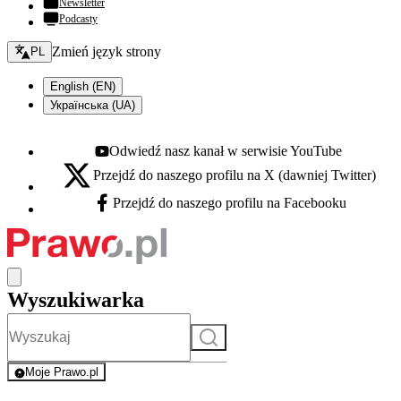
Newsletter
Podcasty
Zmień język - bieżący:
Zmień język strony
PL
English (EN)
Українська (UA)
Odwiedź nasz kanał w serwisie YouTube
Youtube - otwiera się w nowej karcie
Przejdź do naszego profilu na X (dawniej Twitter)
X - otwiera się w nowej karcie
Przejdź do naszego profilu na Facebooku
Facebook - otwiera się w nowej karcie
Wyszukiwarka
Szukaj
Moje Prawo.pl
- rejestracja i logowanie do serwisu