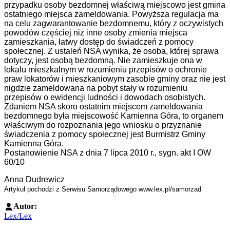
przypadku osoby bezdomnej właściwą miejscowo jest gmina
ostatniego miejsca zameldowania. Powyższa regulacja ma
na celu zagwarantowanie bezdomnemu, który z oczywistych
powodów częściej niż inne osoby zmienia miejsca
zamieszkania, łatwy dostęp do świadczeń z pomocy
społecznej. Z ustaleń NSA wynika, że osoba, której sprawa
dotyczy, jest osobą bezdomną. Nie zamieszkuje ona w
lokalu mieszkalnym w rozumieniu przepisów o ochronie
praw lokatorów i mieszkaniowym zasobie gminy oraz nie jest
nigdzie zameldowana na pobyt stały w rozumieniu
przepisów o ewidencji ludności i dowodach osobistych.
Zdaniem NSA skoro ostatnim miejscem zameldowania
bezdomnego była miejscowość Kamienna Góra, to organem
właściwym do rozpoznania jego wniosku o przyznanie
świadczenia z pomocy społecznej jest Burmistrz Gminy
Kamienna Góra.
Postanowienie NSA z dnia 7 lipca 2010 r., sygn. akt I OW
60/10
Anna Dudrewicz
Artykuł pochodzi z Serwisu Samorządowego www.lex.pl/samorzad
Autor:
Lex/Lex