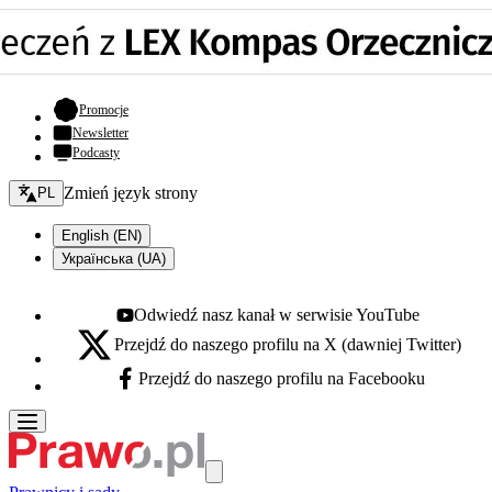
- otwiera się w nowej karcie
Promocje
Newsletter
Podcasty
Zmień język - bieżący:
Zmień język strony
PL
English (EN)
Українська (UA)
Odwiedź nasz kanał w serwisie YouTube
Youtube - otwiera się w nowej karcie
Przejdź do naszego profilu na X (dawniej Twitter)
X - otwiera się w nowej karcie
Przejdź do naszego profilu na Facebooku
Facebook - otwiera się w nowej karcie