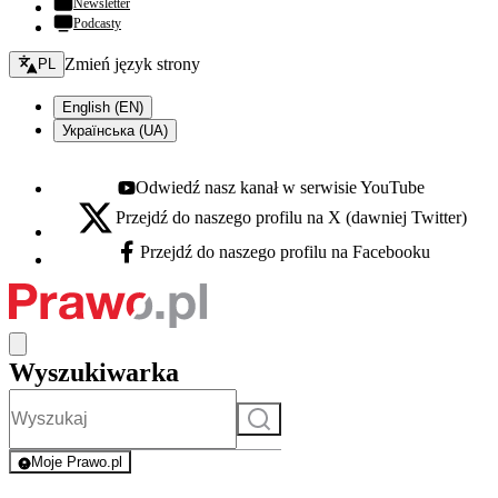
Newsletter
Podcasty
Zmień język - bieżący:
Zmień język strony
PL
English (EN)
Українська (UA)
Odwiedź nasz kanał w serwisie YouTube
Youtube - otwiera się w nowej karcie
Przejdź do naszego profilu na X (dawniej Twitter)
X - otwiera się w nowej karcie
Przejdź do naszego profilu na Facebooku
Facebook - otwiera się w nowej karcie
Wyszukiwarka
Szukaj
Moje Prawo.pl
- rejestracja i logowanie do serwisu