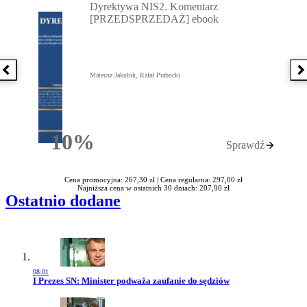
Dyrektywa NIS2. Komentarz
[PRZEDSPRZEDAŻ] ebook
Poprzednia książka
N
Mateusz Jakubik, Rafał Prabucki
10%
Sprawdź
Rabatu
Cena promocyjna: 267,30 zł |
Cena regularna: 297,00 zł
Najniższa cena w ostatnich 30 dniach: 207,90 zł
Ostatnio dodane
08:01
Przejdź do artykułu:
I Prezes SN: Minister podważa zaufanie do sędziów