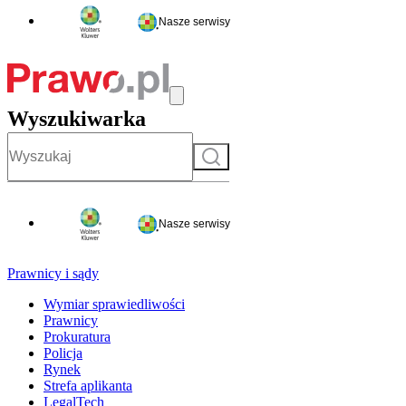
Nasze serwisy
Wyszukiwarka
Szukaj
Nasze serwisy
Prawnicy i sądy
Wymiar sprawiedliwości
Prawnicy
Prokuratura
Policja
Rynek
Strefa aplikanta
LegalTech