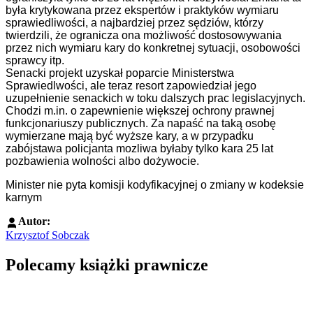
była krytykowana przez ekspertów i praktyków wymiaru
sprawiedliwości, a najbardziej przez sędziów, którzy
twierdzili, że ogranicza ona możliwość dostosowywania
przez nich wymiaru kary do konkretnej sytuacji, osobowości
sprawcy itp.
Senacki projekt uzyskał poparcie Ministerstwa
Sprawiedlwości, ale teraz resort zapowiedział jego
uzupełnienie senackich w toku dalszych prac legislacyjnych.
Chodzi m.in. o zapewnienie większej ochrony prawnej
funkcjonariuszy publicznych. Za napaść na taką osobę
wymierzane mają być wyższe kary, a w przypadku
zabójstawa policjanta mozliwa byłaby tylko kara 25 lat
pozbawienia wolności albo dożywocie.
Minister nie pyta komisji kodyfikacyjnej o zmiany w kodeksie
karnym
Autor:
Krzysztof Sobczak
Polecamy książki prawnicze
Przejdź do: Dyrektywa NIS2. Komentarz [PRZEDSPRZEDAŻ] ebook,