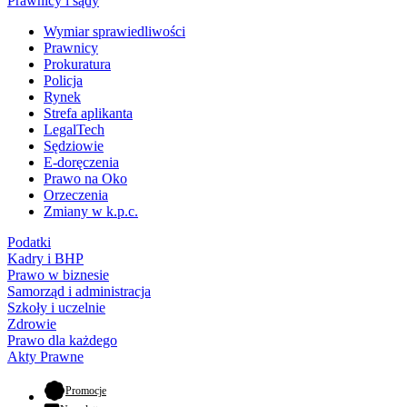
Prawnicy i sądy
Wymiar sprawiedliwości
Prawnicy
Prokuratura
Policja
Rynek
Strefa aplikanta
LegalTech
Sędziowie
E-doręczenia
Prawo na Oko
Orzeczenia
Zmiany w k.p.c.
Podatki
Kadry i BHP
Prawo w biznesie
Samorząd i administracja
Szkoły i uczelnie
Zdrowie
Prawo dla każdego
Akty Prawne
- otwiera się w nowej karcie
Promocje