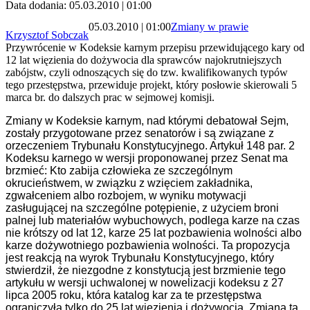
Data dodania: 05.03.2010 | 01:00
05.03.2010 | 01:00
Zmiany w prawie
Krzysztof Sobczak
Przywrócenie w Kodeksie karnym przepisu przewidującego kary od
12 lat więzienia do dożywocia dla sprawców najokrutniejszych
zabójstw, czyli odnoszących się do tzw. kwalifikowanych typów
tego przestępstwa, przewiduje projekt, który posłowie skierowali 5
marca br. do dalszych prac w sejmowej komisji.
Zmiany w Kodeksie karnym, nad którymi debatował Sejm,
zostały przygotowane przez senatorów i są związane z
orzeczeniem Trybunału Konstytucyjnego. Artykuł 148 par. 2
Kodeksu karnego w wersji proponowanej przez Senat ma
brzmieć: Kto zabija człowieka ze szczególnym
okrucieństwem, w związku z wzięciem zakładnika,
zgwałceniem albo rozbojem, w wyniku motywacji
zasługującej na szczególne potępienie, z użyciem broni
palnej lub materiałów wybuchowych, podlega karze na czas
nie krótszy od lat 12, karze 25 lat pozbawienia wolności albo
karze dożywotniego pozbawienia wolności. Ta propozycja
jest reakcją na wyrok Trybunału Konstytucyjnego, który
stwierdził, że niezgodne z konstytucją jest brzmienie tego
artykułu w wersji uchwalonej w nowelizacji kodeksu z 27
lipca 2005 roku, która katalog kar za te przestępstwa
ograniczyła tylko do 25 lat więzienia i dożywocia. Zmiana ta