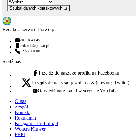
Szukaj danych kontaktowych
Redakcja serwisu Prawo.pl
801 04 45 45
Numer telefonu:
redakcja@prawo.pl
Adres email:
22 535 88 00
Numer telefonu:
Śledź nas
Przejdź do naszego profilu na Facebooku
facebook - otwiera się w nowej karcie
Przejdź do naszego profilu na X (dawniej Twitter)
x - otwiera się w nowej karcie
Odwiedź nasz kanał w serwisie YouTube
youtube - otwiera się w nowej karcie
O nas
Zespół
Kontakt
Regulamin
Księgarnia Profinfo.pl
Wolters Kluwer
FEPI