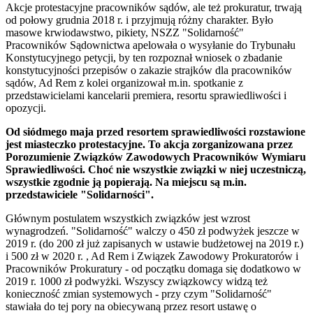
Akcje protestacyjne pracowników sądów, ale też prokuratur, trwają
od połowy grudnia 2018 r. i przyjmują różny charakter. Było
masowe krwiodawstwo, pikiety, NSZZ "Solidarność"
Pracowników Sądownictwa apelowała o wysyłanie do Trybunału
Konstytucyjnego petycji, by ten rozpoznał wniosek o zbadanie
konstytucyjności przepisów o zakazie strajków dla pracowników
sądów, Ad Rem z kolei organizował m.in. spotkanie z
przedstawicielami kancelarii premiera, resortu sprawiedliwości i
opozycji.
Od siódmego maja przed resortem sprawiedliwości rozstawione
jest miasteczko protestacyjne. To akcja zorganizowana przez
Porozumienie Związków Zawodowych Pracowników Wymiaru
Sprawiedliwości. Choć nie wszystkie związki w niej uczestniczą,
wszystkie zgodnie ją popierają. Na miejscu są m.in.
przedstawiciele "Solidarności".
Głównym postulatem wszystkich związków jest wzrost
wynagrodzeń. "Solidarność" walczy o 450 zł podwyżek jeszcze w
2019 r. (do 200 zł już zapisanych w ustawie budżetowej na 2019 r.)
i 500 zł w 2020 r. , Ad Rem i Związek Zawodowy Prokuratorów i
Pracowników Prokuratury - od początku domaga się dodatkowo w
2019 r. 1000 zł podwyżki. Wszyscy związkowcy widzą też
konieczność zmian systemowych - przy czym "Solidarność"
stawiała do tej pory na obiecywaną przez resort ustawę o