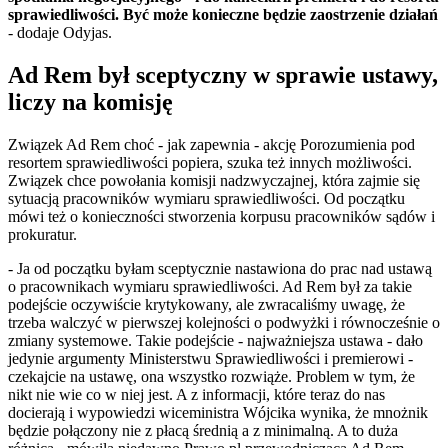
sprawiedliwości. Być może konieczne będzie zaostrzenie działań
- dodaje Odyjas.
Ad Rem był sceptyczny w sprawie ustawy,
liczy na komisję
Związek Ad Rem choć - jak zapewnia - akcję Porozumienia pod
resortem sprawiedliwości popiera, szuka też innych możliwości.
Związek chce powołania komisji nadzwyczajnej, która zajmie się
sytuacją pracowników wymiaru sprawiedliwości. Od początku
mówi też o konieczności stworzenia korpusu pracowników sądów i
prokuratur.
- Ja od początku byłam sceptycznie nastawiona do prac nad ustawą
o pracownikach wymiaru sprawiedliwości. Ad Rem był za takie
podejście oczywiście krytykowany, ale zwracaliśmy uwagę, że
trzeba walczyć w pierwszej kolejności o podwyżki i równocześnie o
zmiany systemowe. Takie podejście - najważniejsza ustawa - dało
jedynie argumenty Ministerstwu Sprawiedliwości i premierowi -
czekajcie na ustawę, ona wszystko rozwiąże. Problem w tym, że
nikt nie wie co w niej jest. A z informacji, które teraz do nas
docierają i wypowiedzi wiceministra Wójcika wynika, że mnożnik
będzie połączony nie z płacą średnią a z minimalną. A to duża