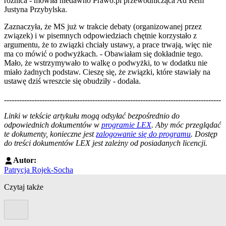
różnica - mówiła niedawno Prawo.pl przewodnicząca Ad Rem
Justyna Przybylska.
Zaznaczyła, że MS już w trakcie debaty (organizowanej przez
związek) i w pisemnych odpowiedziach chętnie korzystało z
argumentu, że to związki chciały ustawy, a prace trwają, więc nie
ma co mówić o podwyżkach. - Obawiałam się dokładnie tego.
Mało, że wstrzymywało to walkę o podwyżki, to w dodatku nie
miało żadnych podstaw. Cieszę się, że związki, które stawiały na
ustawę dziś wreszcie się obudziły - dodała.
--------------------------------------------------------------------------------------
--------------------------------------------------------
Linki w tekście artykułu mogą odsyłać bezpośrednio do
odpowiednich dokumentów w
programie LEX
. Aby móc przeglądać
te dokumenty, konieczne jest
zalogowanie się do programu
. Dostęp
do treści dokumentów LEX jest zależny od posiadanych licencji.
Autor:
Patrycja Rojek-Socha
Czytaj także
Poprzedni slide