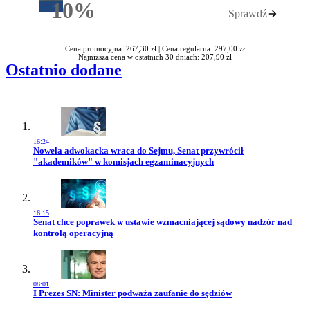
10%
Sprawdź
Rabatu
Cena promocyjna: 267,30 zł |
Cena regularna: 297,00 zł
Najniższa cena w ostatnich 30 dniach: 207,90 zł
Ostatnio dodane
16:24
Przejdź do artykułu:
Nowela adwokacka wraca do Sejmu, Senat przywrócił
"akademików" w komisjach egzaminacyjnych
16:15
Przejdź do artykułu:
Senat chce poprawek w ustawie wzmacniającej sądowy nadzór nad
kontrolą operacyjną
08:01
Przejdź do artykułu:
I Prezes SN: Minister podważa zaufanie do sędziów