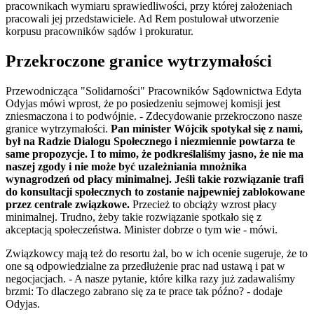
pracownikach wymiaru sprawiedliwości, przy której założeniach
pracowali jej przedstawiciele. Ad Rem postulował utworzenie
korpusu pracowników sądów i prokuratur.
Przekroczone granice wytrzymałości
Przewodnicząca "Solidarności" Pracowników Sądownictwa Edyta
Odyjas mówi wprost, że po posiedzeniu sejmowej komisji jest
zniesmaczona i to podwójnie. - Zdecydowanie przekroczono nasze
granice wytrzymałości.
Pan minister Wójcik spotykał się z nami,
był na Radzie Dialogu Społecznego i niezmiennie powtarza te
same propozycje. I to mimo, że podkreślaliśmy jasno, że nie ma
naszej zgody i nie może być uzależniania mnożnika
wynagrodzeń od płacy minimalnej. Jeśli takie rozwiązanie trafi
do konsultacji społecznych to zostanie najpewniej zablokowane
przez centrale związkowe.
Przecież to obciąży wzrost płacy
minimalnej. Trudno, żeby takie rozwiązanie spotkało się z
akceptacją społeczeństwa. Minister dobrze o tym wie - mówi.
Związkowcy mają też do resortu żal, bo w ich ocenie sugeruje, że to
one są odpowiedzialne za przedłużenie prac nad ustawą i pat w
negocjacjach. - A nasze pytanie, które kilka razy już zadawaliśmy
brzmi: To dlaczego zabrano się za te prace tak późno? - dodaje
Odyjas.