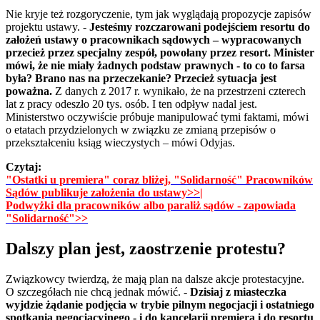
Nie kryje też rozgoryczenie, tym jak wyglądają propozycje zapisów
projektu ustawy. -
Jesteśmy rozczarowani podejściem resortu do
założeń ustawy o pracownikach sądowych – wypracowanych
przecież przez specjalny zespół, powołany przez resort. Minister
mówi, że nie miały żadnych podstaw prawnych - to co to farsa
była? Brano nas na przeczekanie? Przecież sytuacja jest
poważna.
Z danych z 2017 r. wynikało, że na przestrzeni czterech
lat z pracy odeszło 20 tys. osób. I ten odpływ nadal jest.
Ministerstwo oczywiście próbuje manipulować tymi faktami, mówi
o etatach przydzielonych w związku ze zmianą przepisów o
przekształceniu ksiąg wieczystych – mówi Odyjas.
Czytaj:
"Ostatki u premiera" coraz bliżej, "Solidarność" Pracowników
Sądów publikuje założenia do ustawy>>
|
Podwyżki dla pracowników albo paraliż sądów - zapowiada
"Solidarność">>
Dalszy plan jest, zaostrzenie protestu?
Związkowcy twierdzą, że mają plan na dalsze akcje protestacyjne.
O szczegółach nie chcą jednak mówić. -
Dzisiaj z miasteczka
wyjdzie żądanie podjęcia w trybie pilnym negocjacji i ostatniego
spotkania negocjacyjnego - i do kancelarii premiera i do resortu