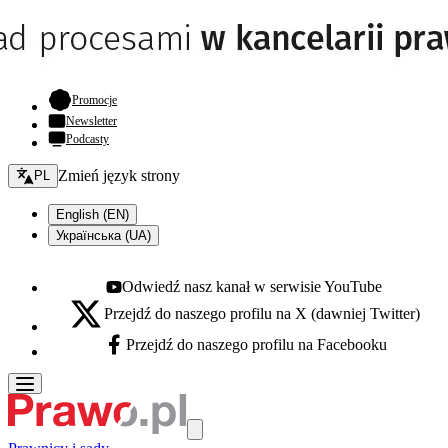
- otwiera się w nowej karcie
Promocje
Newsletter
Podcasty
Zmień język - bieżący:
Zmień język strony
PL
English (EN)
Українська (UA)
Odwiedź nasz kanał w serwisie YouTube
Youtube - otwiera się w nowej karcie
Przejdź do naszego profilu na X (dawniej Twitter)
X - otwiera się w nowej karcie
Przejdź do naszego profilu na Facebooku
Facebook - otwiera się w nowej karcie