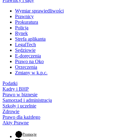
Prawnicy i sądy
Wymiar sprawiedliwości
Prawnicy
Prokuratura
Policja
Rynek
Strefa aplikanta
LegalTech
Sędziowie
E-doręczenia
Prawo na Oko
Orzeczenia
Zmiany w k.p.c.
Podatki
Kadry i BHP
Prawo w biznesie
Samorząd i administracja
Szkoły i uczelnie
Zdrowie
Prawo dla każdego
Akty Prawne
- otwiera się w nowej karcie
Promocje