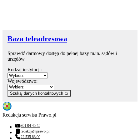
Baza teleadresowa
Sprawdź darmowy dostęp do pełnej bazy m.in. sądów i
urzędów.
Rodzaj instytucji:
Województwo:
Szukaj danych kontaktowych
Redakcja serwisu Prawo.pl
801 04 45 45
Numer telefonu:
redakcja@prawo.pl
Adres email:
22 535 88 00
Numer telefonu: