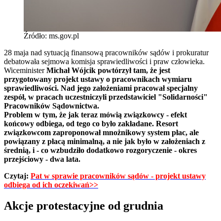
Źródło: ms.gov.pl
28 maja nad sytuacją finansową pracowników sądów i prokuratur
debatowała sejmowa komisja sprawiedliwości i praw człowieka.
Wiceminister
Michał Wójcik powtórzył tam, że jest
przygotowany projekt ustawy o pracownikach wymiaru
sprawiedliwości. Nad jego założeniami pracował specjalny
zespół, w pracach uczestniczyli przedstawiciel "Solidarności"
Pracowników Sądownictwa.
Problem w tym, że jak teraz mówią związkowcy - efekt
końcowy odbiega, od tego co było zakładane. Resort
związkowcom zaproponował mnożnikowy system płac, ale
powiązany z płacą minimalną, a nie jak było w założeniach z
średnią, i - co wzbudziło dodatkowo rozgoryczenie - okres
przejściowy - dwa lata.
Czytaj:
Pat w sprawie pracowników sądów - projekt ustawy
odbiega od ich oczekiwań>>
Akcje protestacyjne od grudnia