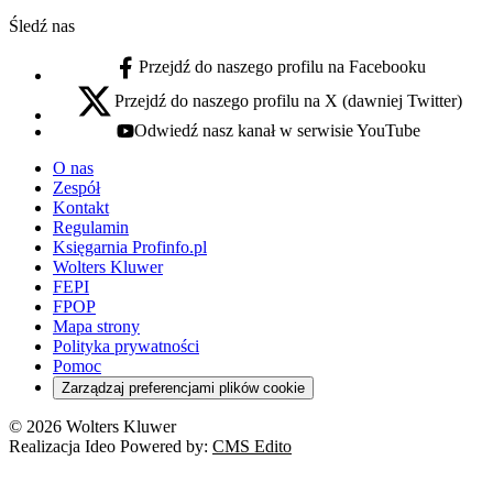
Śledź nas
Przejdź do naszego profilu na Facebooku
facebook - otwiera się w nowej karcie
Przejdź do naszego profilu na X (dawniej Twitter)
x - otwiera się w nowej karcie
Odwiedź nasz kanał w serwisie YouTube
youtube - otwiera się w nowej karcie
O nas
Zespół
Kontakt
Regulamin
Księgarnia Profinfo.pl
Wolters Kluwer
FEPI
FPOP
Mapa strony
Polityka prywatności
Pomoc
Zarządzaj preferencjami plików cookie
© 2026 Wolters Kluwer
Realizacja Ideo Powered by:
CMS Edito