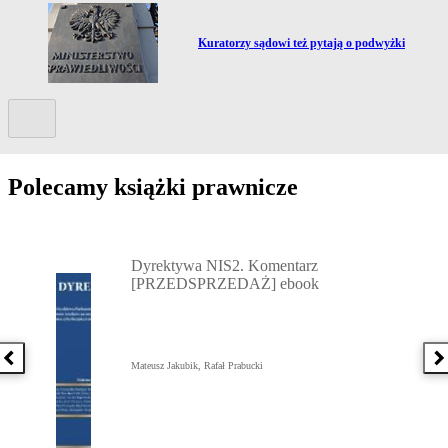
Przejdź do artykułu:
Kuratorzy sądowi też pytają o podwyżki
Kolejny slide
Polecamy książki prawnicze
Przejdź do: Dyrektywa NIS2. Komentarz [PRZEDSPRZEDAŻ] ebook,
Dyrektywa NIS2. Komentarz
[PRZEDSPRZEDAŻ] ebook
Poprzednia książka
N
Mateusz Jakubik, Rafał Prabucki