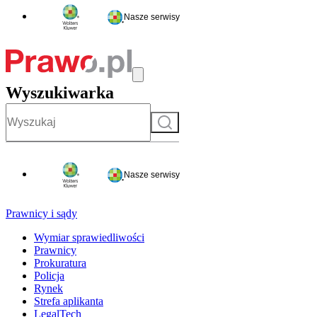
Nasze serwisy
Wyszukiwarka
Szukaj
Nasze serwisy
Prawnicy i sądy
Wymiar sprawiedliwości
Prawnicy
Prokuratura
Policja
Rynek
Strefa aplikanta
LegalTech