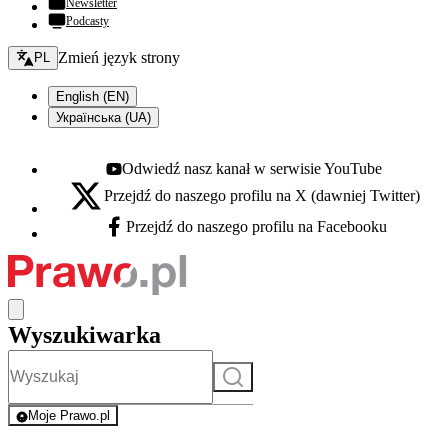
Newsletter
Podcasty
Zmień język - bieżący:
Zmień język strony
PL
English (EN)
Українська (UA)
Odwiedź nasz kanał w serwisie YouTube
Youtube - otwiera się w nowej karcie
Przejdź do naszego profilu na X (dawniej Twitter)
X - otwiera się w nowej karcie
Przejdź do naszego profilu na Facebooku
Facebook - otwiera się w nowej karcie
Wyszukiwarka
Szukaj
Moje Prawo.pl
- rejestracja i logowanie do serwisu