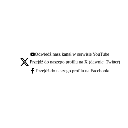
Odwiedź nasz kanał w serwisie YouTube
Youtube - otwiera się w nowej karcie
Przejdź do naszego profilu na X (dawniej Twitter)
X - otwiera się w nowej karcie
Przejdź do naszego profilu na Facebooku
Facebook - otwiera się w nowej karcie