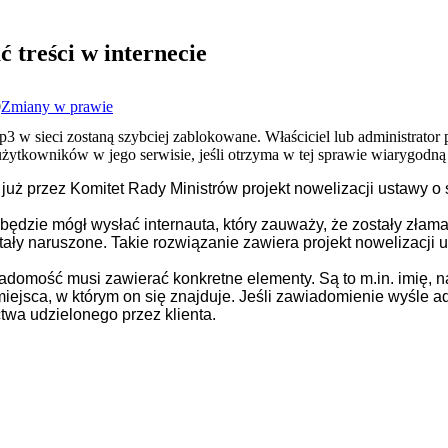
ć treści w internecie
0
Zmiany w prawie
p3 w sieci zostaną szybciej zablokowane. Właściciel lub administrator
 użytkowników w jego serwisie, jeśli otrzyma w tej sprawie wiarygodn
 już przez Komitet Rady Ministrów projekt nowelizacji ustawy o
ędzie mógł wysłać internauta, który zauważy, że zostały złam
stały naruszone. Takie rozwiązanie zawiera projekt nowelizacji
adomość musi zawierać konkretne elementy. Są to m.in. imię, 
 miejsca, w którym on się znajduje. Jeśli zawiadomienie wyśle 
twa udzielonego przez klienta.