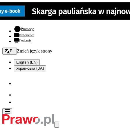
- otwiera się w nowej karcie
Promocje
Newsletter
Podcasty
Zmień język - bieżący:
Zmień język strony
PL
English (EN)
Українська (UA)