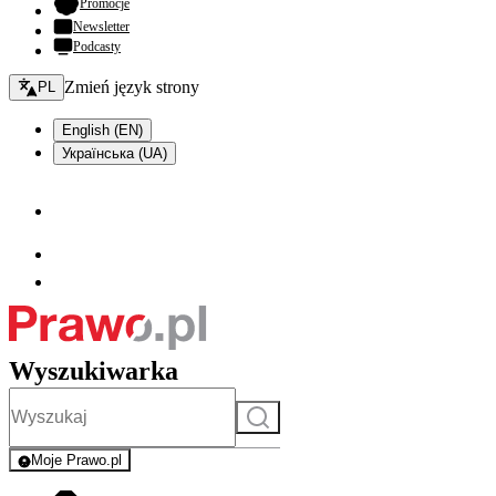
- otwiera się w nowej karcie
Promocje
Newsletter
Podcasty
Zmień język - bieżący:
Zmień język strony
PL
English (EN)
Українська (UA)
Wyszukiwarka
Szukaj
Moje Prawo.pl
- rejestracja i logowanie do serwisu