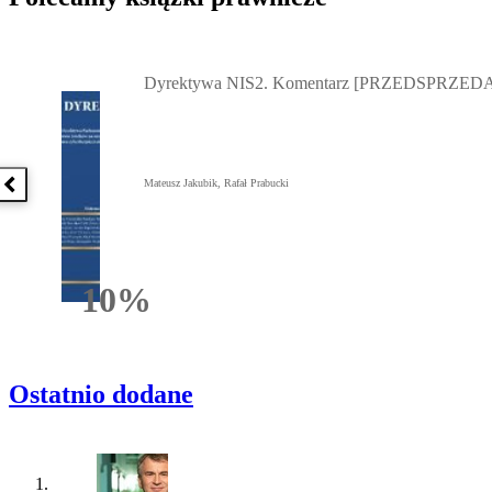
Przejdź do: Dyrektywa NIS2. Komentarz [PRZEDSPRZEDAŻ] ebook,
Dyrektywa NIS2. Komentarz [PRZEDSPRZEDA
Mateusz Jakubik, Rafał Prabucki
Poprzednia książka
10%
Rabatu
Ostatnio dodane