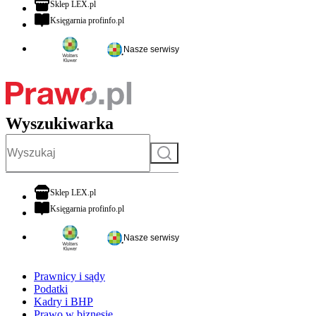
otwiera się w nowej karcie
Sklep LEX.pl
otwiera się w nowej karcie
Księgarnia profinfo.pl
Nasze serwisy
Wyszukiwarka
Szukaj
otwiera się w nowej karcie
Sklep LEX.pl
otwiera się w nowej karcie
Księgarnia profinfo.pl
Nasze serwisy
Prawnicy i sądy
Podatki
Kadry i BHP
Prawo w biznesie