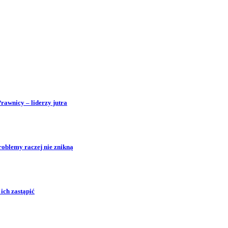
Prawnicy – liderzy jutra
roblemy raczej nie znikną
ich zastąpić