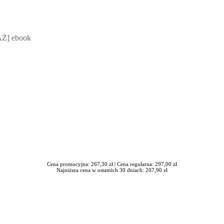
 Mateusz Jakubik, Rafał Prabucki - otwiera się w nowym oknie
Ż] ebook
Cena promocyjna: 267,30 zł |
Cena regularna: 297,00 zł
Najniższa cena w ostatnich 30 dniach: 207,90 zł