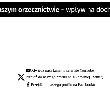
Odwiedź nasz kanał w serwisie YouTube
Youtube - otwiera się w nowej karcie
Przejdź do naszego profilu na X (dawniej Twitter)
X - otwiera się w nowej karcie
Przejdź do naszego profilu na Facebooku
Facebook - otwiera się w nowej karcie