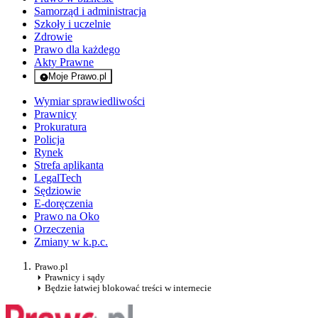
Samorząd i administracja
Szkoły i uczelnie
Zdrowie
Prawo dla każdego
Akty Prawne
Moje Prawo.pl
- rejestracja i logowanie do serwisu
Wymiar sprawiedliwości
Prawnicy
Prokuratura
Policja
Rynek
Strefa aplikanta
LegalTech
Sędziowie
E-doręczenia
Prawo na Oko
Orzeczenia
Zmiany w k.p.c.
Prawo.pl
Prawnicy i sądy
Będzie łatwiej blokować treści w internecie