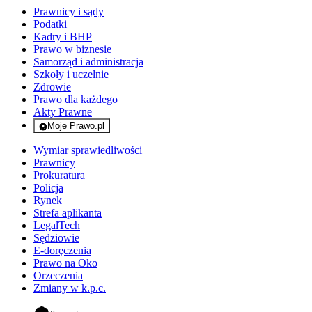
Prawnicy i sądy
Podatki
Kadry i BHP
Prawo w biznesie
Samorząd i administracja
Szkoły i uczelnie
Zdrowie
Prawo dla każdego
Akty Prawne
Moje Prawo.pl
- rejestracja i logowanie do serwisu
Wymiar sprawiedliwości
Prawnicy
Prokuratura
Policja
Rynek
Strefa aplikanta
LegalTech
Sędziowie
E-doręczenia
Prawo na Oko
Orzeczenia
Zmiany w k.p.c.