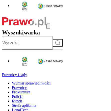
Nasze serwisy
Wyszukiwarka
Szukaj
Nasze serwisy
Prawnicy i sądy
Wymiar sprawiedliwości
Prawnicy
Prokuratura
Policja
Rynek
Strefa aplikanta
LegalTech