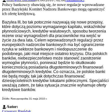
Polscy bankowcy obawiają się, że nowe regulacje wprowadzane
przez Bazylejski Komitet Nadzoru Bankowego mogą ograniczyć
ich ofertę kredytową.
Bazylea III, bo tak potocznie nazywają się nowe przepisy,
które dotyczą poziomu wymaganego kapitału, wskaźników
płynnościowych, kredytów walutowych, sposobu tworzenia
rezerw oraz wynagrodzeń dla pracowników ma wejść w
życie za dwa lata. Celem wprowadzonych regulacji przez
europejskich nadzorców bankowych ma być ograniczenie
ryzyka w sektorze bankowym i niedopuszczenie do
podobnego, jaki miał miejsce ostatnio kryzysu. Dla polskich
banków, niebezpieczeństwo może stanowić zaostrzenie
wymogów płynności, ponieważ będzie to skutkowało
koniecznością posiadania długoterminowych finansowań
długoterminowych kredytów. Co oznacza, ze polskie banki
nie będą mogły, tak jak dotychczas finansować
dziesięcioletnich kredytów lokatami półrocznymi. Specjaliści
uważają zatem, że taka sytuacja znacznie wyhamuje oferty
kredytowe banków.
Źródło: Rzeczpospolita 31 maja 2010 r.
Autor:
Grzegorz Bieńdak