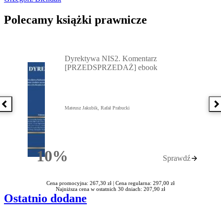
Polecamy książki prawnicze
Przejdź do: Dyrektywa NIS2. Komentarz [PRZEDSPRZEDAŻ] ebook,
Dyrektywa NIS2. Komentarz
[PRZEDSPRZEDAŻ] ebook
Poprzednia książka
N
Mateusz Jakubik, Rafał Prabucki
10%
Sprawdź
Rabatu
Cena promocyjna: 267,30 zł |
Cena regularna: 297,00 zł
Najniższa cena w ostatnich 30 dniach: 207,90 zł
Ostatnio dodane