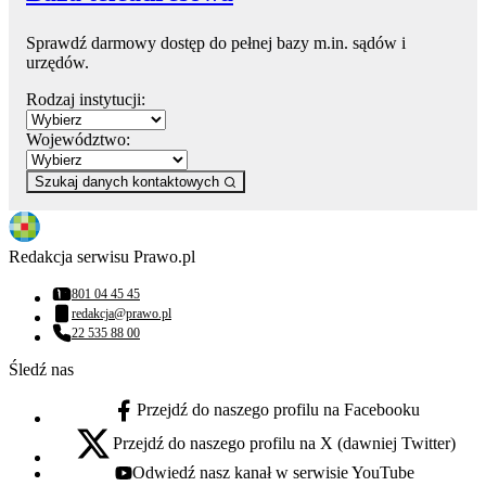
Sprawdź darmowy dostęp do pełnej bazy m.in. sądów i
urzędów.
Rodzaj instytucji:
Województwo:
Szukaj danych kontaktowych
Redakcja serwisu Prawo.pl
801 04 45 45
Numer telefonu:
redakcja@prawo.pl
Adres email:
22 535 88 00
Numer telefonu:
Śledź nas
Przejdź do naszego profilu na Facebooku
facebook - otwiera się w nowej karcie
Przejdź do naszego profilu na X (dawniej Twitter)
x - otwiera się w nowej karcie
Odwiedź nasz kanał w serwisie YouTube
youtube - otwiera się w nowej karcie