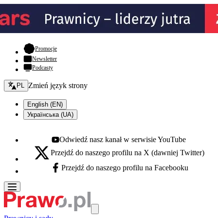
- otwiera się w nowej karcie
Promocje
Newsletter
Podcasty
Zmień język - bieżący:
Zmień język strony
PL
English (EN)
Українська (UA)
Odwiedź nasz kanał w serwisie YouTube
Youtube - otwiera się w nowej karcie
Przejdź do naszego profilu na X (dawniej Twitter)
X - otwiera się w nowej karcie
Przejdź do naszego profilu na Facebooku
Facebook - otwiera się w nowej karcie