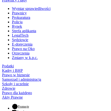
Prawnicy i sądy
Wymiar sprawiedliwości
Prawnicy
Prokuratura
Policja
Rynek
Strefa aplikanta
LegalTech
Sędziowie
E-doręczenia
Prawo na Oko
Orzeczenia
Zmiany w k.p.c.
Podatki
Kadry i BHP
Prawo w biznesie
Samorząd i administracja
Szkoły i uczelnie
Zdrowie
Prawo dla każdego
Akty Prawne
- otwiera się w nowej karcie
Promocje