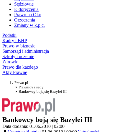
Sędziowie
E-doręczenia
Prawo na Oko
Orzeczenia
Zmiany w k.p.c.
Podatki
Kadry i BHP
Prawo w biznesie
Samorząd i administracja
Szkoły i uczelnie
Zdrowie
Prawo dla każdego
Akty Prawne
Prawo.pl
Prawnicy i sądy
Bankowcy boją się Bazylei III
Bankowcy boją się Bazylei III
Data dodania: 01.06.2010 | 02:00
Grzegorz Bieńdak
01.06.2010 | 02:00
Aktualności