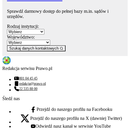
Sprawdź darmowy dostęp do pełnej bazy m.in. sądów i
urzędów.
Rodzaj instytucji:
Województwo:
Szukaj danych kontaktowych
Redakcja serwisu Prawo.pl
801 04 45 45
Numer telefonu:
redakcja@prawo.pl
Adres email:
22 535 88 00
Numer telefonu:
Śledź nas
Przejdź do naszego profilu na Facebooku
facebook - otwiera się w nowej karcie
Przejdź do naszego profilu na X (dawniej Twitter)
x - otwiera się w nowej karcie
Odwiedź nasz kanał w serwisie YouTube
youtube - otwiera się w nowej karcie