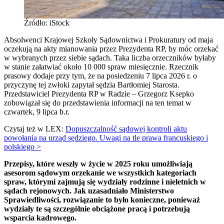
Źródło: iStock
Absolwenci Krajowej Szkoły Sądownictwa i Prokuratury od maja
oczekują na akty mianowania przez Prezydenta RP, by móc orzekać
w wybranych przez siebie sądach. Taka liczba orzeczników byłaby
w stanie załatwiać około 10 000 spraw miesięcznie. Rzecznik
prasowy dodaje przy tym, że na posiedzeniu 7 lipca 2026 r. o
przyczynę tej zwłoki zapytał sędzia Bartłomiej Starosta.
Przedstawiciel Prezydenta RP w Radzie – Grzegorz Ksepko
zobowiązał się do przedstawienia informacji na ten temat w
czwartek, 9 lipca b.r.
Czytaj też w LEX:
Dopuszczalność sądowej kontroli aktu
powołania na urząd sędziego. Uwagi na tle prawa francuskiego i
polskiego >
Przepisy, które weszły w życie w 2025 roku umożliwiają
asesorom sądowym orzekanie we wszystkich kategoriach
spraw, którymi zajmują się wydziały rodzinne i nieletnich w
sądach rejonowych. Jak uzasadniało Ministerstwo
Sprawiedliwości, rozwiązanie to było konieczne, ponieważ
wydziały te są szczególnie obciążone pracą i potrzebują
wsparcia kadrowego.