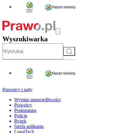
Nasze serwisy
Wyszukiwarka
Szukaj
Nasze serwisy
Prawnicy i sądy
Wymiar sprawiedliwości
Prawnicy
Prokuratura
Policja
Rynek
Strefa aplikanta
LegalTech