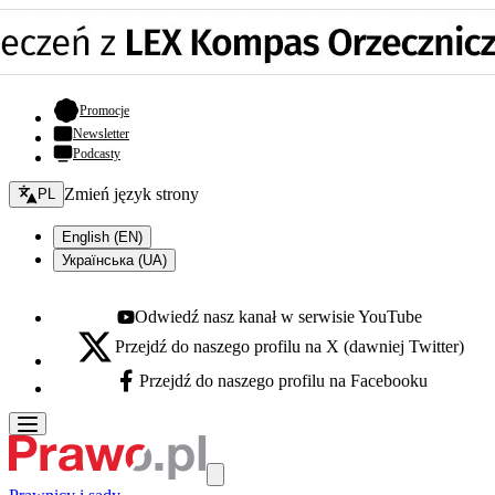
- otwiera się w nowej karcie
Promocje
Newsletter
Podcasty
Zmień język - bieżący:
Zmień język strony
PL
English (EN)
Українська (UA)
Odwiedź nasz kanał w serwisie YouTube
Youtube - otwiera się w nowej karcie
Przejdź do naszego profilu na X (dawniej Twitter)
X - otwiera się w nowej karcie
Przejdź do naszego profilu na Facebooku
Facebook - otwiera się w nowej karcie