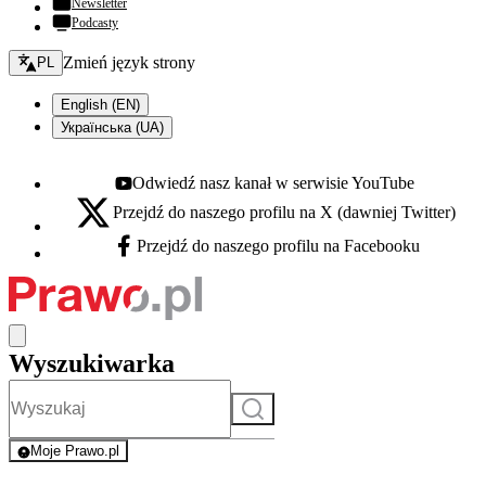
Newsletter
Podcasty
Zmień język - bieżący:
Zmień język strony
PL
English (EN)
Українська (UA)
Odwiedź nasz kanał w serwisie YouTube
Youtube - otwiera się w nowej karcie
Przejdź do naszego profilu na X (dawniej Twitter)
X - otwiera się w nowej karcie
Przejdź do naszego profilu na Facebooku
Facebook - otwiera się w nowej karcie
Wyszukiwarka
Szukaj
Moje Prawo.pl
- rejestracja i logowanie do serwisu