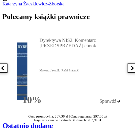
Katarzyna Żaczkiewicz-Zborska
Polecamy książki prawnicze
Przejdź do: Dyrektywa NIS2. Komentarz [PRZEDSPRZEDAŻ] ebook,
Dyrektywa NIS2. Komentarz
[PRZEDSPRZEDAŻ] ebook
Poprzednia książka
N
Mateusz Jakubik, Rafał Prabucki
10%
Sprawdź
Rabatu
Cena promocyjna: 267,30 zł |
Cena regularna: 297,00 zł
Najniższa cena w ostatnich 30 dniach: 207,90 zł
Ostatnio dodane