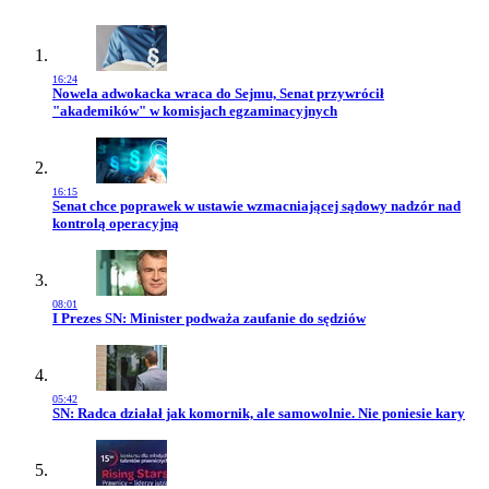
16:24
Przejdź do artykułu:
Nowela adwokacka wraca do Sejmu, Senat przywrócił
"akademików" w komisjach egzaminacyjnych
16:15
Przejdź do artykułu:
Senat chce poprawek w ustawie wzmacniającej sądowy nadzór nad
kontrolą operacyjną
08:01
Przejdź do artykułu:
I Prezes SN: Minister podważa zaufanie do sędziów
05:42
Przejdź do artykułu:
SN: Radca działał jak komornik, ale samowolnie. Nie poniesie kary