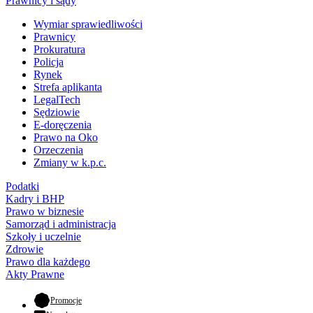
Prawnicy i sądy
Wymiar sprawiedliwości
Prawnicy
Prokuratura
Policja
Rynek
Strefa aplikanta
LegalTech
Sędziowie
E-doręczenia
Prawo na Oko
Orzeczenia
Zmiany w k.p.c.
Podatki
Kadry i BHP
Prawo w biznesie
Samorząd i administracja
Szkoły i uczelnie
Zdrowie
Prawo dla każdego
Akty Prawne
- otwiera się w nowej karcie
Promocje