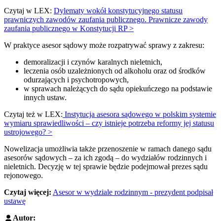
Czytaj w LEX:
Dylematy wokół konstytucyjnego statusu
prawniczych zawodów zaufania publicznego. Prawnicze zawody
zaufania publicznego w Konstytucji RP >
W praktyce asesor sądowy może rozpatrywać sprawy z zakresu:
demoralizacji i czynów karalnych nieletnich,
leczenia osób uzależnionych od alkoholu oraz od środków
odurzających i psychotropowych,
w sprawach należących do sądu opiekuńczego na podstawie
innych ustaw.
Czytaj też w LEX:
Instytucja asesora sądowego w polskim systemie
wymiaru sprawiedliwości – czy istnieje potrzeba reformy jej statusu
ustrojowego? >
Nowelizacja umożliwia także przenoszenie w ramach danego sądu
asesorów sądowych – za ich zgodą – do wydziałów rodzinnych i
nieletnich. Decyzję w tej sprawie będzie podejmował prezes sądu
rejonowego.
Czytaj więcej:
Asesor w wydziale rodzinnym - prezydent podpisał
ustawę
Autor: