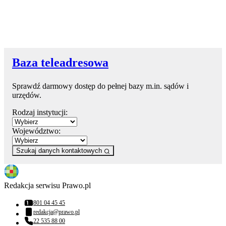
Baza teleadresowa
Sprawdź darmowy dostęp do pełnej bazy m.in. sądów i
urzędów.
Rodzaj instytucji:
Województwo:
Szukaj danych kontaktowych
Redakcja serwisu Prawo.pl
801 04 45 45
Numer telefonu:
redakcja@prawo.pl
Adres email:
22 535 88 00
Numer telefonu: