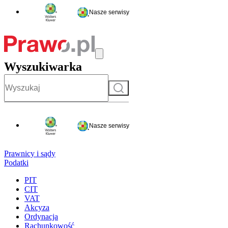
Nasze serwisy
Wyszukiwarka
Szukaj
Nasze serwisy
Prawnicy i sądy
Podatki
PIT
CIT
VAT
Akcyza
Ordynacja
Rachunkowość