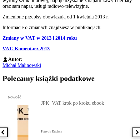
wyroby sztuki ludowej, napoje uzyskane z naparu kawy i herbaty
oraz sam napar, usługi radiowo-telewizyjne.
Zmienione przepisy obowiązują od 1 kwietnia 2013 r.
Informacje o zmianach znajdziesz w publikacjach:
Zmiany w VAT w 2013 i 2014 roku
VAT. Komentarz 2013
Autor:
Michał Malinowski
Polecamy książki podatkowe
Przejdź do: JPK_VAT krok po kroku ebook, Patrycja Kubiesa - otw
NOWOŚĆ
JPK_VAT krok po kroku ebook
Patrycja Kubiesa
Poprzednia książka
N