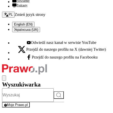
Newsletter
Podcasty
Zmień język - bieżący:
Zmień język strony
PL
English (EN)
Українська (UA)
Odwiedź nasz kanał w serwisie YouTube
Youtube - otwiera się w nowej karcie
Przejdź do naszego profilu na X (dawniej Twitter)
X - otwiera się w nowej karcie
Przejdź do naszego profilu na Facebooku
Facebook - otwiera się w nowej karcie
Wyszukiwarka
Szukaj
Moje Prawo.pl
- rejestracja i logowanie do serwisu