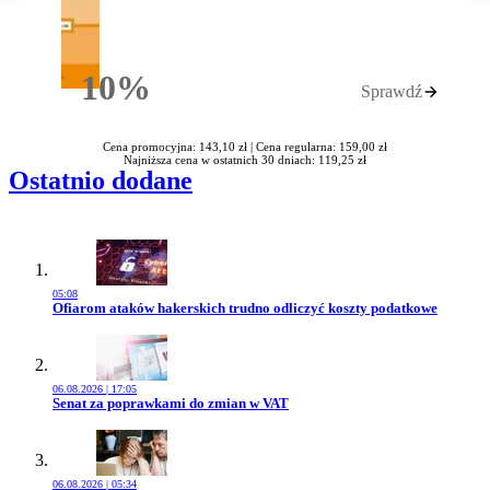
10%
Sprawdź
Rabatu
Cena promocyjna: 143,10 zł |
Cena regularna: 159,00 zł
Najniższa cena w ostatnich 30 dniach: 119,25 zł
Ostatnio dodane
05:08
Przejdź do artykułu:
Ofiarom ataków hakerskich trudno odliczyć koszty podatkowe
06.08.2026 | 17:05
Przejdź do artykułu:
Senat za poprawkami do zmian w VAT
06.08.2026 | 05:34