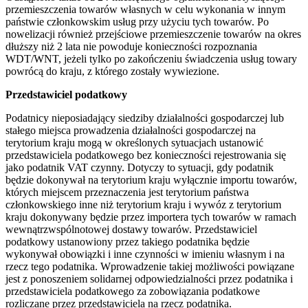
przemieszczenia towarów własnych w celu wykonania w innym
państwie członkowskim usług przy użyciu tych towarów. Po
nowelizacji również przejściowe przemieszczenie towarów na okres
dłuższy niż 2 lata nie powoduje konieczności rozpoznania
WDT/WNT, jeżeli tylko po zakończeniu świadczenia usług towary
powrócą do kraju, z którego zostały wywiezione.
Przedstawiciel podatkowy
Podatnicy nieposiadający siedziby działalności gospodarczej lub
stałego miejsca prowadzenia działalności gospodarczej na
terytorium kraju mogą w określonych sytuacjach ustanowić
przedstawiciela podatkowego bez konieczności rejestrowania się
jako podatnik VAT czynny. Dotyczy to sytuacji, gdy podatnik
będzie dokonywał na terytorium kraju wyłącznie importu towarów,
których miejscem przeznaczenia jest terytorium państwa
członkowskiego inne niż terytorium kraju i wywóz z terytorium
kraju dokonywany będzie przez importera tych towarów w ramach
wewnątrzwspólnotowej dostawy towarów. Przedstawiciel
podatkowy ustanowiony przez takiego podatnika będzie
wykonywał obowiązki i inne czynności w imieniu własnym i na
rzecz tego podatnika. Wprowadzenie takiej możliwości powiązane
jest z ponoszeniem solidarnej odpowiedzialności przez podatnika i
przedstawiciela podatkowego za zobowiązania podatkowe
rozliczane przez przedstawiciela na rzecz podatnika.