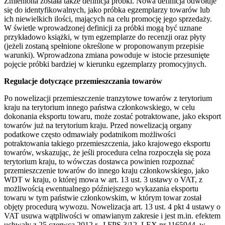
Zmieniona została także definicja próbki. Nowa definicja odwołuje
się do identyfikowalnych, jako próbka egzemplarzy towarów lub
ich niewielkich ilości, mających na celu promocję jego sprzedaży.
W świetle wprowadzonej definicji za próbki mogą być uznane
przykładowo książki, w tym egzemplarze do recenzji oraz płyty
(jeżeli zostaną spełnione określone w proponowanym przepisie
warunki). Wprowadzona zmiana powoduje w istocie przesunięte
pojęcie próbki bardziej w kierunku egzemplarzy promocyjnych.
Regulacje dotyczące przemieszczania towarów
Po nowelizacji przemieszczenie tranzytowe towarów z terytorium
kraju na terytorium innego państwa członkowskiego, w celu
dokonania eksportu towaru, może zostać potraktowane, jako eksport
towarów już na terytorium kraju. Przed nowelizacją organy
podatkowe często odmawiały podatnikom możliwości
potraktowania takiego przemieszczenia, jako krajowego eksportu
towarów, wskazując, że jeśli procedura celna rozpoczęła się poza
terytorium kraju, to wówczas dostawca powinien rozpoznać
przemieszczenie towarów do innego kraju członkowskiego, jako
WDT w kraju, o której mowa w art. 13 ust. 3 ustawy o VAT, z
możliwością ewentualnego późniejszego wykazania eksportu
towaru w tym państwie członkowskim, w którym towar został
objęty procedurą wywozu. Nowelizacja art. 13 ust. 4 pkt 4 ustawy o
VAT usuwa wątpliwości w omawianym zakresie i jest m.in. efektem
uchwały z 25 czerwca 2012 r., I FPS 3/12, LEX nr 1165944, w