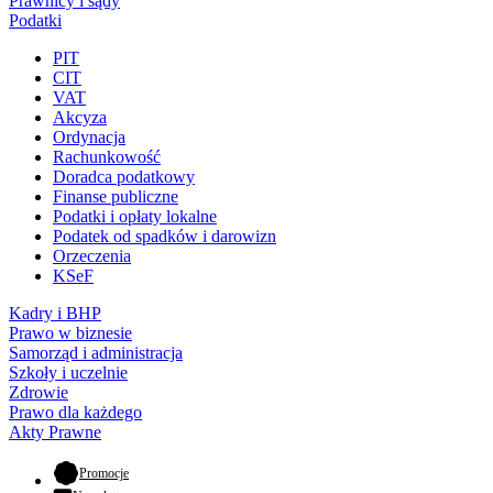
Prawnicy i sądy
Podatki
PIT
CIT
VAT
Akcyza
Ordynacja
Rachunkowość
Doradca podatkowy
Finanse publiczne
Podatki i opłaty lokalne
Podatek od spadków i darowizn
Orzeczenia
KSeF
Kadry i BHP
Prawo w biznesie
Samorząd i administracja
Szkoły i uczelnie
Zdrowie
Prawo dla każdego
Akty Prawne
- otwiera się w nowej karcie
Promocje