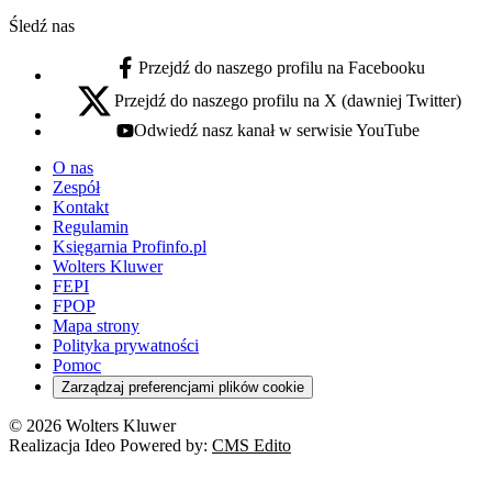
Śledź nas
Przejdź do naszego profilu na Facebooku
facebook - otwiera się w nowej karcie
Przejdź do naszego profilu na X (dawniej Twitter)
x - otwiera się w nowej karcie
Odwiedź nasz kanał w serwisie YouTube
youtube - otwiera się w nowej karcie
O nas
Zespół
Kontakt
Regulamin
Księgarnia Profinfo.pl
Wolters Kluwer
FEPI
FPOP
Mapa strony
Polityka prywatności
Pomoc
Zarządzaj preferencjami plików cookie
© 2026 Wolters Kluwer
Realizacja Ideo Powered by:
CMS Edito