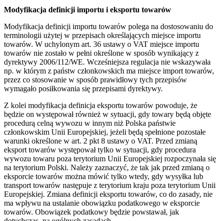
Modyfikacja definicji importu i eksportu towarów
Modyfikacja definicji importu towarów polega na dostosowaniu do
terminologii użytej w przepisach określających miejsce importu
towarów. W uchylonym art. 36 ustawy o VAT miejsce importu
towarów nie zostało w pełni określone w sposób wynikający z
dyrektywy 2006/112/WE. Wcześniejsza regulacja nie wskazywała
np. w którym z państw członkowskich ma miejsce import towarów,
przez co stosowanie w sposób prawidłowy tych przepisów
wymagało posiłkowania się przepisami dyrektywy.
Z kolei modyfikacja definicja eksportu towarów powoduje, że
będzie on występował również w sytuacji, gdy towary będą objęte
procedurą celną wywozu w innym niż Polska państwie
członkowskim Unii Europejskiej, jeżeli będą spełnione pozostałe
warunki określone w art. 2 pkt 8 ustawy o VAT. Przed zmianą
eksport towarów występował tylko w sytuacji, gdy procedura
wywozu towaru poza terytorium Unii Europejskiej rozpoczynała się
na terytorium Polski. Należy zaznaczyć, że tak jak przed zmianą o
eksporcie towarów można mówić tylko wtedy, gdy wysyłka lub
transport towarów następuje z terytorium kraju poza terytorium Unii
Europejskiej. Zmiana definicji eksportu towarów, co do zasady, nie
ma wpływu na ustalanie obowiązku podatkowego w eksporcie
towarów. Obowiązek podatkowy będzie powstawał, jak
dotychczas, na ogólnych zasadach.