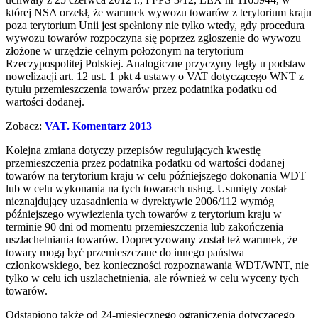
której NSA orzekł, że warunek wywozu towarów z terytorium kraju
poza terytorium Unii jest spełniony nie tylko wtedy, gdy procedura
wywozu towarów rozpoczyna się poprzez zgłoszenie do wywozu
złożone w urzędzie celnym położonym na terytorium
Rzeczypospolitej Polskiej. Analogiczne przyczyny legły u podstaw
nowelizacji art. 12 ust. 1 pkt 4 ustawy o VAT dotyczącego WNT z
tytułu przemieszczenia towarów przez podatnika podatku od
wartości dodanej.
Zobacz:
VAT. Komentarz 2013
Kolejna zmiana dotyczy przepisów regulujących kwestię
przemieszczenia przez podatnika podatku od wartości dodanej
towarów na terytorium kraju w celu późniejszego dokonania WDT
lub w celu wykonania na tych towarach usług. Usunięty został
nieznajdujący uzasadnienia w dyrektywie 2006/112 wymóg
późniejszego wywiezienia tych towarów z terytorium kraju w
terminie 90 dni od momentu przemieszczenia lub zakończenia
uszlachetniania towarów. Doprecyzowany został też warunek, że
towary mogą być przemieszczane do innego państwa
członkowskiego, bez konieczności rozpoznawania WDT/WNT, nie
tylko w celu ich uszlachetnienia, ale również w celu wyceny tych
towarów.
Odstąpiono także od 24-miesięcznego ograniczenia dotyczącego