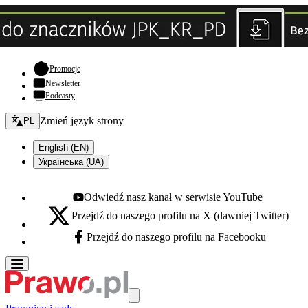
- otwiera się w nowej karcie
Promocje
Newsletter
Podcasty
Zmień język - bieżący:
Zmień język strony
PL
English (EN)
Українська (UA)
Odwiedź nasz kanał w serwisie YouTube
Youtube - otwiera się w nowej karcie
Przejdź do naszego profilu na X (dawniej Twitter)
X - otwiera się w nowej karcie
Przejdź do naszego profilu na Facebooku
Facebook - otwiera się w nowej karcie