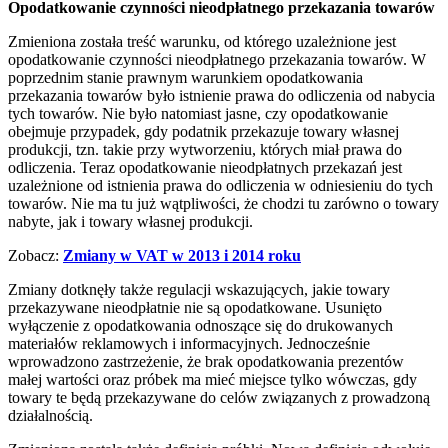
Opodatkowanie czynności nieodpłatnego przekazania towarów
Zmieniona została treść warunku, od którego uzależnione jest
opodatkowanie czynności nieodpłatnego przekazania towarów. W
poprzednim stanie prawnym warunkiem opodatkowania
przekazania towarów było istnienie prawa do odliczenia od nabycia
tych towarów. Nie było natomiast jasne, czy opodatkowanie
obejmuje przypadek, gdy podatnik przekazuje towary własnej
produkcji, tzn. takie przy wytworzeniu, których miał prawa do
odliczenia. Teraz opodatkowanie nieodpłatnych przekazań jest
uzależnione od istnienia prawa do odliczenia w odniesieniu do tych
towarów. Nie ma tu już wątpliwości, że chodzi tu zarówno o towary
nabyte, jak i towary własnej produkcji.
Zobacz:
Zmiany w VAT w 2013 i 2014 roku
Zmiany dotknęły także regulacji wskazujących, jakie towary
przekazywane nieodpłatnie nie są opodatkowane. Usunięto
wyłączenie z opodatkowania odnoszące się do drukowanych
materiałów reklamowych i informacyjnych. Jednocześnie
wprowadzono zastrzeżenie, że brak opodatkowania prezentów
małej wartości oraz próbek ma mieć miejsce tylko wówczas, gdy
towary te będą przekazywane do celów związanych z prowadzoną
działalnością.