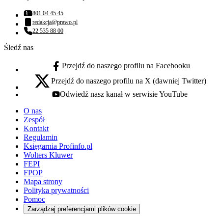
801 04 45 45
Numer telefonu:
redakcja@prawo.pl
Adres email:
22 535 88 00
Numer telefonu:
Śledź nas
Przejdź do naszego profilu na Facebooku
facebook - otwiera się w nowej karcie
Przejdź do naszego profilu na X (dawniej Twitter)
x - otwiera się w nowej karcie
Odwiedź nasz kanał w serwisie YouTube
youtube - otwiera się w nowej karcie
O nas
Zespół
Kontakt
Regulamin
Księgarnia Profinfo.pl
Wolters Kluwer
FEPI
FPOP
Mapa strony
Polityka prywatności
Pomoc
Zarządzaj preferencjami plików cookie