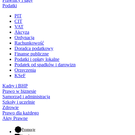
Prawnicy i sądy
Podatki
PIT
CIT
VAT
Akcyza
Ordynacja
Rachunkowość
Doradca podatkowy
Finanse publiczne
Podatki i opłaty lokalne
Podatek od spadków i darowizn
Orzeczenia
KSeF
Kadry i BHP
Prawo w biznesie
Samorząd i administracja
Szkoły i uczelnie
Zdrowie
Prawo dla każdego
Akty Prawne
- otwiera się w nowej karcie
Promocje