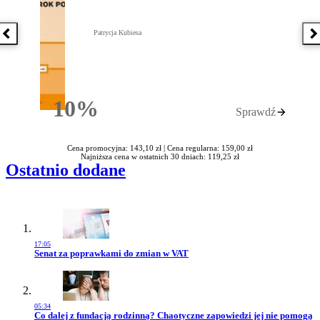
Patrycja Kubiesa
Poprzednia książka
N
10%
Sprawdź
Rabatu
Cena promocyjna: 143,10 zł |
Cena regularna: 159,00 zł
Najniższa cena w ostatnich 30 dniach: 119,25 zł
Ostatnio dodane
17:05
Przejdź do artykułu:
Senat za poprawkami do zmian w VAT
05:34
Przejdź do artykułu:
Co dalej z fundacją rodzinną? Chaotyczne zapowiedzi jej nie pomogą