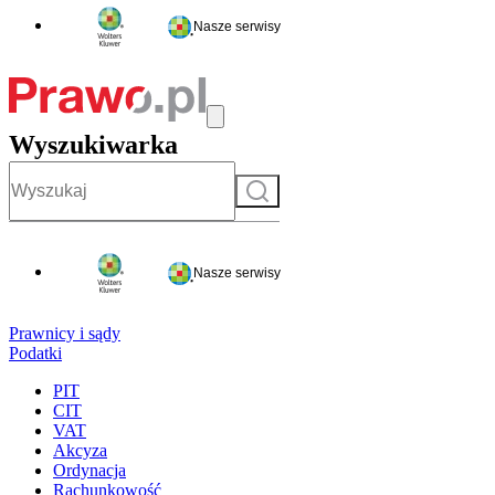
Nasze serwisy
Wyszukiwarka
Szukaj
Nasze serwisy
Prawnicy i sądy
Podatki
PIT
CIT
VAT
Akcyza
Ordynacja
Rachunkowość