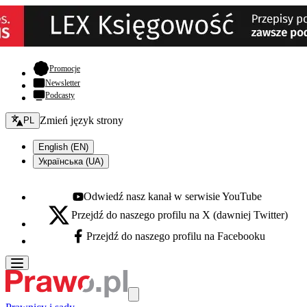
- otwiera się w nowej karcie
Promocje
Newsletter
Podcasty
Zmień język - bieżący:
Zmień język strony
PL
English (EN)
Українська (UA)
Odwiedź nasz kanał w serwisie YouTube
Youtube - otwiera się w nowej karcie
Przejdź do naszego profilu na X (dawniej Twitter)
X - otwiera się w nowej karcie
Przejdź do naszego profilu na Facebooku
Facebook - otwiera się w nowej karcie