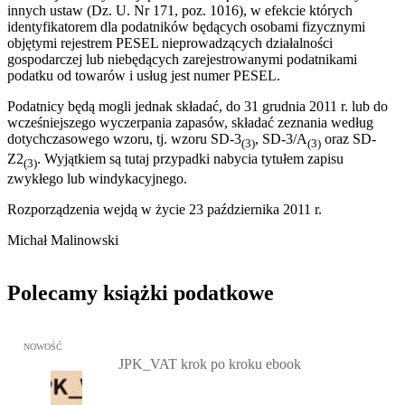
innych ustaw (Dz. U. Nr 171, poz. 1016), w efekcie których
identyfikatorem dla podatników będących osobami fizycznymi
objętymi rejestrem PESEL nieprowadzących działalności
gospodarczej lub niebędących zarejestrowanymi podatnikami
podatku od towarów i usług jest numer PESEL.
Podatnicy będą mogli jednak składać, do 31 grudnia 2011 r. lub do
wcześniejszego wyczerpania zapasów, składać zeznania według
dotychczasowego wzoru, tj. wzoru SD-3
, SD-3/A
oraz SD-
(3)
(3)
Z2
. Wyjątkiem są tutaj przypadki nabycia tytułem zapisu
(3)
zwykłego lub windykacyjnego.
Rozporządzenia wejdą w życie 23 października 2011 r.
Michał Malinowski
Polecamy książki podatkowe
Przejdź do: JPK_VAT krok po kroku ebook, Patrycja Kubiesa - otw
NOWOŚĆ
JPK_VAT krok po kroku ebook