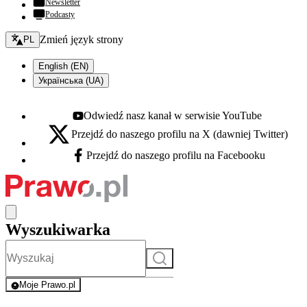
Newsletter
Podcasty
Zmień język - bieżący:
Zmień język strony
PL
English (EN)
Українська (UA)
Odwiedź nasz kanał w serwisie YouTube
Youtube - otwiera się w nowej karcie
Przejdź do naszego profilu na X (dawniej Twitter)
X - otwiera się w nowej karcie
Przejdź do naszego profilu na Facebooku
Facebook - otwiera się w nowej karcie
Wyszukiwarka
Szukaj
Moje Prawo.pl
- rejestracja i logowanie do serwisu