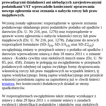
prowadzącymi działalności ani niebędących zarejestrowanymi
podatnikami VAT wprowadziło konieczność opracowania
nowego zgłoszenia oraz zeznania o nabyciu rzeczy lub praw
majątkowych.
Wczoraj zostały ogłoszone: rozporządzenie w sprawie zeznania
podatkowego składanego przez podatników podatku od spadków i
darowizn (Dz. U. Nr 216, poz. 1276) oraz rozporządzenie w
sprawie wzoru zgłoszenia o nabyciu własności rzeczy lub praw
majątkowych (Dz. U. Nr 216, poz. 1278). Załączone do nowych
rozporządzeń formularze (SD-3
, SD-3/A
oraz SD-Z2
)
(4)
(4)
(4)
uwzględniają zmiany w przepisach ustawy o podatku od spadków i
darowizn wprowadzone ustawą z dnia 18 marca 2011 r. o zmianie
ustawy - Kodeks cywilny oraz niektórych innych ustaw (Dz. U. Nr
85, poz. 458). Zmiany te polegają na uwzględnieniu w przepisach
podatkowych odrębnej od zapisu zwykłego formy dysponowania
własnością rzeczy lub praw majątkowych na wypadek śmierci, tj.
zapisu windykacyjnego. Istotą zapisu windykacyjnego jest przejście
własności przedmiotu zapisu na zapisobiercę już w chwili śmierci
testatora
, bez konieczności dodatkowych działań ze strony
spadkobierców.
W rozporządzeniach uwzględniono także zmiany wynikające z
ustawy z dnia 29 lipca 2011 r. o zmianie ustawy o zasadach
ewidencji i identyfikacji podatników i płatników oraz niektórych