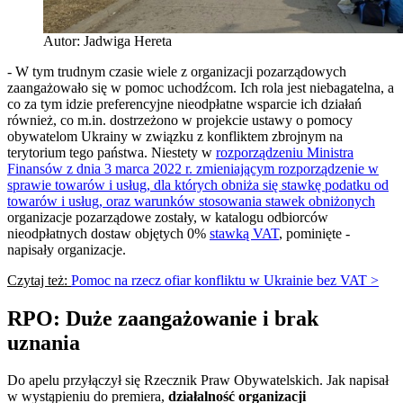
Autor: Jadwiga Hereta
- W tym trudnym czasie wiele z organizacji pozarządowych
zaangażowało się w pomoc uchodźcom. Ich rola jest niebagatelna, a
co za tym idzie preferencyjne nieodpłatne wsparcie ich działań
również, co m.in. dostrzeżono w projekcie ustawy o pomocy
obywatelom Ukrainy w związku z konfliktem zbrojnym na
terytorium tego państwa. Niestety w
rozporządzeniu Ministra
Finansów z dnia 3 marca 2022 r. zmieniającym rozporządzenie w
sprawie towarów i usług, dla których obniża się stawkę podatku od
towarów i usług, oraz warunków stosowania stawek obniżonych
organizacje pozarządowe zostały, w katalogu odbiorców
nieodpłatnych dostaw objętych 0%
stawką VAT
, pominięte -
napisały organizacje.
Czytaj też:
Pomoc na rzecz ofiar konfliktu w Ukrainie bez VAT >
RPO: Duże zaangażowanie i brak
uznania
Do apelu przyłączył się Rzecznik Praw Obywatelskich. Jak napisał
w wystąpieniu do premiera,
działalność organizacji