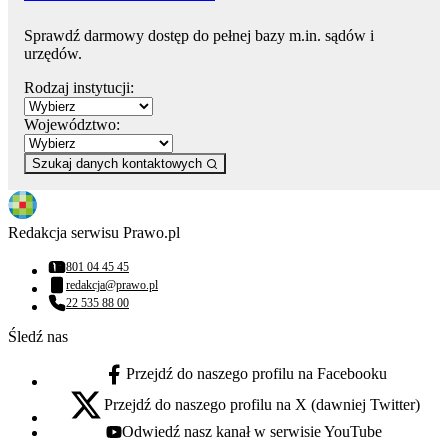
Sprawdź darmowy dostęp do pełnej bazy m.in. sądów i
urzędów.
Rodzaj instytucji:
Województwo:
Szukaj danych kontaktowych
Redakcja serwisu Prawo.pl
801 04 45 45
Numer telefonu:
redakcja@prawo.pl
Adres email:
22 535 88 00
Numer telefonu:
Śledź nas
Przejdź do naszego profilu na Facebooku
facebook - otwiera się w nowej karcie
Przejdź do naszego profilu na X (dawniej Twitter)
x - otwiera się w nowej karcie
Odwiedź nasz kanał w serwisie YouTube
youtube - otwiera się w nowej karcie