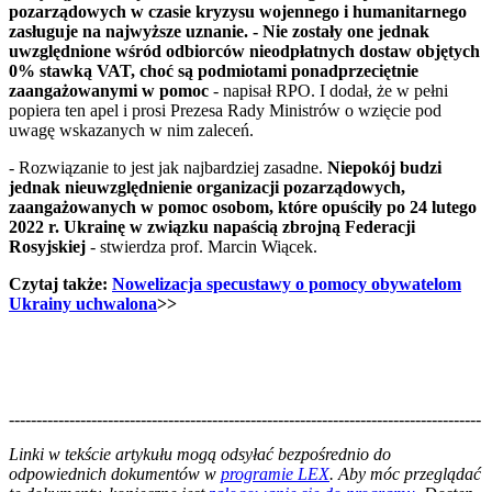
pozarządowych w czasie kryzysu wojennego i humanitarnego
zasługuje na najwyższe uznanie. - Nie zostały one jednak
uwzględnione wśród odbiorców nieodpłatnych dostaw objętych
0% stawką VAT, choć są podmiotami ponadprzeciętnie
zaangażowanymi w pomoc
- napisał RPO. I dodał, że w pełni
popiera ten apel i prosi Prezesa Rady Ministrów o wzięcie pod
uwagę wskazanych w nim zaleceń.
- Rozwiązanie to jest jak najbardziej zasadne.
Niepokój budzi
jednak nieuwzględnienie organizacji pozarządowych,
zaangażowanych w pomoc osobom, które opuściły po 24 lutego
2022 r. Ukrainę w związku napaścią zbrojną Federacji
Rosyjskiej
- stwierdza prof. Marcin Wiącek.
Czytaj także:
Nowelizacja specustawy o pomocy obywatelom
Ukrainy uchwalona
>>
--------------------------------------------------------------------------------------
--------------------------------------------------------
Linki w tekście artykułu mogą odsyłać bezpośrednio do
odpowiednich dokumentów w
programie LEX
. Aby móc przeglądać