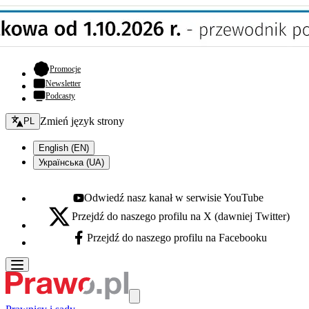
- otwiera się w nowej karcie
Promocje
Newsletter
Podcasty
Zmień język - bieżący:
Zmień język strony
PL
English (EN)
Українська (UA)
Odwiedź nasz kanał w serwisie YouTube
Youtube - otwiera się w nowej karcie
Przejdź do naszego profilu na X (dawniej Twitter)
X - otwiera się w nowej karcie
Przejdź do naszego profilu na Facebooku
Facebook - otwiera się w nowej karcie