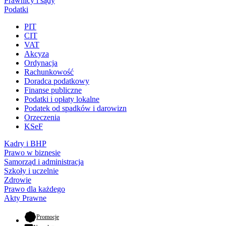
Prawnicy i sądy
Podatki
PIT
CIT
VAT
Akcyza
Ordynacja
Rachunkowość
Doradca podatkowy
Finanse publiczne
Podatki i opłaty lokalne
Podatek od spadków i darowizn
Orzeczenia
KSeF
Kadry i BHP
Prawo w biznesie
Samorząd i administracja
Szkoły i uczelnie
Zdrowie
Prawo dla każdego
Akty Prawne
- otwiera się w nowej karcie
Promocje