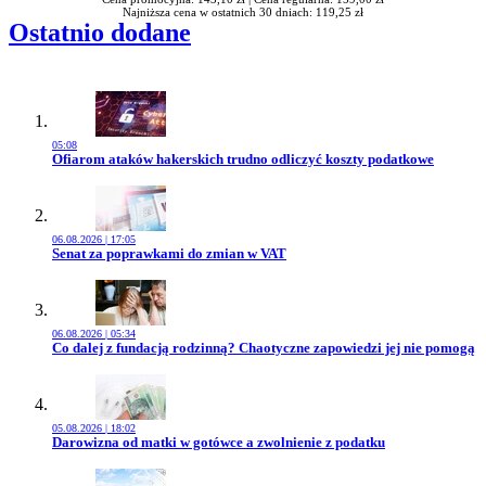
Najniższa cena w ostatnich 30 dniach: 119,25 zł
Ostatnio dodane
05:08
Przejdź do artykułu:
Ofiarom ataków hakerskich trudno odliczyć koszty podatkowe
06.08.2026 | 17:05
Przejdź do artykułu:
Senat za poprawkami do zmian w VAT
06.08.2026 | 05:34
Przejdź do artykułu:
Co dalej z fundacją rodzinną? Chaotyczne zapowiedzi jej nie pomogą
05.08.2026 | 18:02
Przejdź do artykułu:
Darowizna od matki w gotówce a zwolnienie z podatku