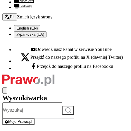
Newsletter
Podcasty
Zmień język - bieżący:
Zmień język strony
PL
English (EN)
Українська (UA)
Odwiedź nasz kanał w serwisie YouTube
Youtube - otwiera się w nowej karcie
Przejdź do naszego profilu na X (dawniej Twitter)
X - otwiera się w nowej karcie
Przejdź do naszego profilu na Facebooku
Facebook - otwiera się w nowej karcie
Wyszukiwarka
Szukaj
Moje Prawo.pl
- rejestracja i logowanie do serwisu