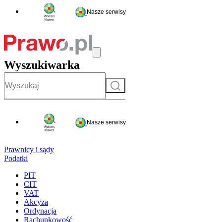
Nasze serwisy
Wyszukiwarka
Szukaj
Nasze serwisy
Prawnicy i sądy
Podatki
PIT
CIT
VAT
Akcyza
Ordynacja
Rachunkowość