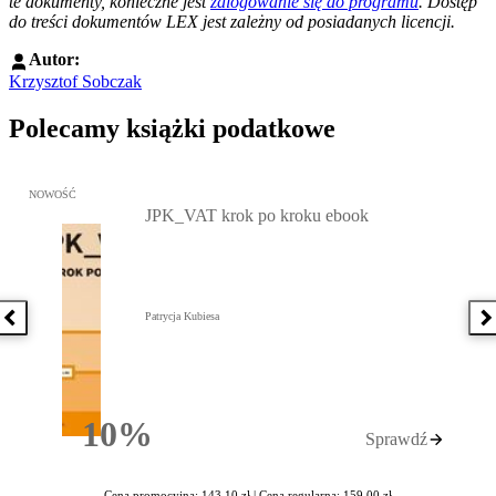
te dokumenty, konieczne jest
zalogowanie się do programu
. Dostęp
do treści dokumentów LEX jest zależny od posiadanych licencji.
Autor:
Krzysztof Sobczak
Polecamy książki podatkowe
Przejdź do: JPK_VAT krok po kroku ebook, Patrycja Kubiesa - otw
NOWOŚĆ
JPK_VAT krok po kroku ebook
Patrycja Kubiesa
Poprzednia książka
N
10%
Sprawdź
Rabatu
Cena promocyjna: 143,10 zł |
Cena regularna: 159,00 zł