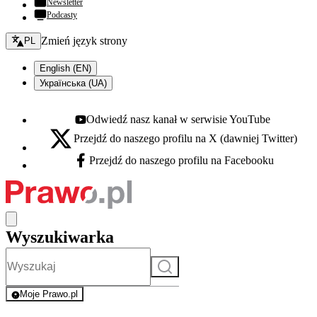
Newsletter
Podcasty
Zmień język - bieżący:
Zmień język strony
PL
English (EN)
Українська (UA)
Odwiedź nasz kanał w serwisie YouTube
Youtube - otwiera się w nowej karcie
Przejdź do naszego profilu na X (dawniej Twitter)
X - otwiera się w nowej karcie
Przejdź do naszego profilu na Facebooku
Facebook - otwiera się w nowej karcie
Wyszukiwarka
Szukaj
Moje Prawo.pl
- rejestracja i logowanie do serwisu