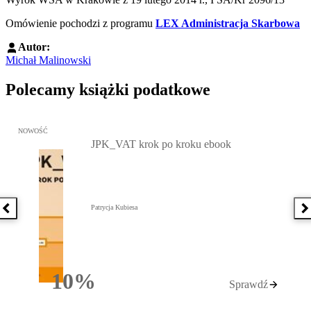
Omówienie pochodzi z programu
LEX Administracja Skarbowa
Autor:
Michał Malinowski
Polecamy książki podatkowe
Przejdź do: JPK_VAT krok po kroku ebook, Patrycja Kubiesa - otw
NOWOŚĆ
JPK_VAT krok po kroku ebook
Patrycja Kubiesa
Poprzednia książka
N
10%
Sprawdź
Rabatu