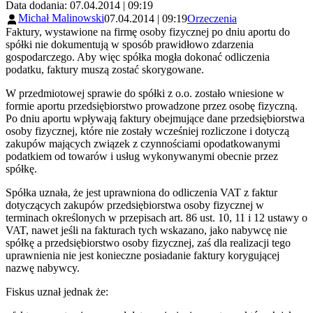
Data dodania: 07.04.2014 | 09:19
Michał Malinowski
07.04.2014 | 09:19
Orzeczenia
Faktury, wystawione na firmę osoby fizycznej po dniu aportu do
spółki nie dokumentują w sposób prawidłowo zdarzenia
gospodarczego. Aby więc spółka mogła dokonać odliczenia
podatku, faktury muszą zostać skorygowane.
W przedmiotowej sprawie do spółki z o.o. zostało wniesione w
formie aportu przedsiębiorstwo prowadzone przez osobę fizyczną.
Po dniu aportu wpływają faktury obejmujące dane przedsiębiorstwa
osoby fizycznej, które nie zostały wcześniej rozliczone i dotyczą
zakupów mających związek z czynnościami opodatkowanymi
podatkiem od towarów i usług wykonywanymi obecnie przez
spółkę.
Spółka uznała, że jest uprawniona do odliczenia VAT z faktur
dotyczących zakupów przedsiębiorstwa osoby fizycznej w
terminach określonych w przepisach art. 86 ust. 10, 11 i 12 ustawy o
VAT, nawet jeśli na fakturach tych wskazano, jako nabywcę nie
spółkę a przedsiębiorstwo osoby fizycznej, zaś dla realizacji tego
uprawnienia nie jest konieczne posiadanie faktury korygującej
nazwę nabywcy.
Fiskus uznał jednak że: