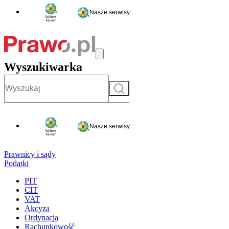
Nasze serwisy
Wyszukiwarka
Szukaj
Nasze serwisy
Prawnicy i sądy
Podatki
PIT
CIT
VAT
Akcyza
Ordynacja
Rachunkowość