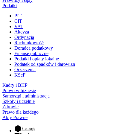
Prawnicy i sądy
Podatki
PIT
CIT
VAT
Akcyza
Ordynacja
Rachunkowość
Doradca podatkowy
Finanse publiczne
Podatki i opłaty lokalne
Podatek od spadków i darowizn
Orzeczenia
KSeF
Kadry i BHP
Prawo w biznesie
Samorząd i administracja
Szkoły i uczelnie
Zdrowie
Prawo dla każdego
Akty Prawne
- otwiera się w nowej karcie
Promocje