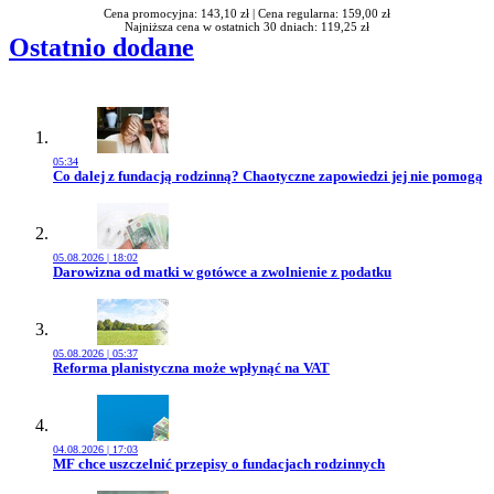
Cena promocyjna: 143,10 zł |
Cena regularna: 159,00 zł
Najniższa cena w ostatnich 30 dniach: 119,25 zł
Ostatnio dodane
05:34
Przejdź do artykułu:
Co dalej z fundacją rodzinną? Chaotyczne zapowiedzi jej nie pomogą
05.08.2026 | 18:02
Przejdź do artykułu:
Darowizna od matki w gotówce a zwolnienie z podatku
05.08.2026 | 05:37
Przejdź do artykułu:
Reforma planistyczna może wpłynąć na VAT
04.08.2026 | 17:03
Przejdź do artykułu:
MF chce uszczelnić przepisy o fundacjach rodzinnych