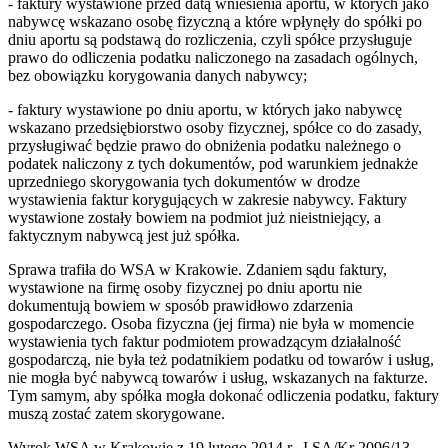
- faktury wystawione przed datą wniesienia aportu, w których jako
nabywcę wskazano osobę fizyczną a które wpłynęły do spółki po
dniu aportu są podstawą do rozliczenia, czyli spółce przysługuje
prawo do odliczenia podatku naliczonego na zasadach ogólnych,
bez obowiązku korygowania danych nabywcy;
- faktury wystawione po dniu aportu, w których jako nabywcę
wskazano przedsiębiorstwo osoby fizycznej, spółce co do zasady,
przysługiwać będzie prawo do obniżenia podatku należnego o
podatek naliczony z tych dokumentów, pod warunkiem jednakże
uprzedniego skorygowania tych dokumentów w drodze
wystawienia faktur korygujących w zakresie nabywcy. Faktury
wystawione zostały bowiem na podmiot już nieistniejący, a
faktycznym nabywcą jest już spółka.
Sprawa trafiła do WSA w Krakowie. Zdaniem sądu faktury,
wystawione na firmę osoby fizycznej po dniu aportu nie
dokumentują bowiem w sposób prawidłowo zdarzenia
gospodarczego. Osoba fizyczna (jej firma) nie była w momencie
wystawienia tych faktur podmiotem prowadzącym działalność
gospodarczą, nie była też podatnikiem podatku od towarów i usług,
nie mogła być nabywcą towarów i usług, wskazanych na fakturze.
Tym samym, aby spółka mogła dokonać odliczenia podatku, faktury
muszą zostać zatem skorygowane.
Wyrok WSA w Krakowie z 19 lutego 2014 r., I SA/Kr 2096/13