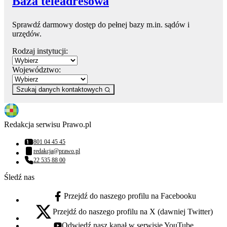
Baza teleadresowa
Sprawdź darmowy dostęp do pełnej bazy m.in. sądów i
urzędów.
Rodzaj instytucji:
Województwo:
Szukaj danych kontaktowych
Redakcja serwisu Prawo.pl
801 04 45 45
Numer telefonu:
redakcja@prawo.pl
Adres email:
22 535 88 00
Numer telefonu:
Śledź nas
Przejdź do naszego profilu na Facebooku
facebook - otwiera się w nowej karcie
Przejdź do naszego profilu na X (dawniej Twitter)
x - otwiera się w nowej karcie
Odwiedź nasz kanał w serwisie YouTube