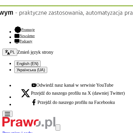
- otwiera się w nowej karcie
Promocje
Newsletter
Podcasty
Zmień język - bieżący:
Zmień język strony
PL
English (EN)
Українська (UA)
Odwiedź nasz kanał w serwisie YouTube
Youtube - otwiera się w nowej karcie
Przejdź do naszego profilu na X (dawniej Twitter)
X - otwiera się w nowej karcie
Przejdź do naszego profilu na Facebooku
Facebook - otwiera się w nowej karcie