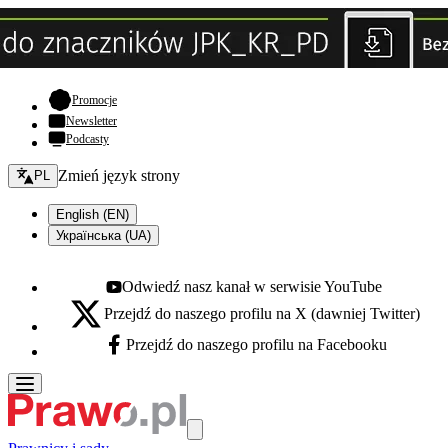
- otwiera się w nowej karcie
Promocje
Newsletter
Podcasty
Zmień język - bieżący:
Zmień język strony
PL
English (EN)
Українська (UA)
Odwiedź nasz kanał w serwisie YouTube
Youtube - otwiera się w nowej karcie
Przejdź do naszego profilu na X (dawniej Twitter)
X - otwiera się w nowej karcie
Przejdź do naszego profilu na Facebooku
Facebook - otwiera się w nowej karcie