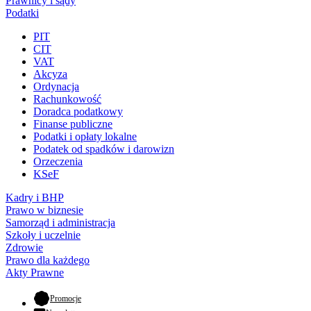
Prawnicy i sądy
Podatki
PIT
CIT
VAT
Akcyza
Ordynacja
Rachunkowość
Doradca podatkowy
Finanse publiczne
Podatki i opłaty lokalne
Podatek od spadków i darowizn
Orzeczenia
KSeF
Kadry i BHP
Prawo w biznesie
Samorząd i administracja
Szkoły i uczelnie
Zdrowie
Prawo dla każdego
Akty Prawne
- otwiera się w nowej karcie
Promocje