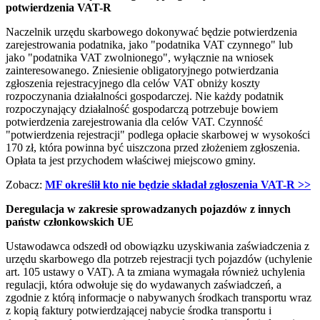
potwierdzenia VAT-R
Naczelnik urzędu skarbowego dokonywać będzie potwierdzenia
zarejestrowania podatnika, jako "podatnika VAT czynnego" lub
jako "podatnika VAT zwolnionego", wyłącznie na wniosek
zainteresowanego. Zniesienie obligatoryjnego potwierdzania
zgłoszenia rejestracyjnego dla celów VAT obniży koszty
rozpoczynania działalności gospodarczej. Nie każdy podatnik
rozpoczynający działalność gospodarczą potrzebuje bowiem
potwierdzenia zarejestrowania dla celów VAT. Czynność
"potwierdzenia rejestracji" podlega opłacie skarbowej w wysokości
170 zł, która powinna być uiszczona przed złożeniem zgłoszenia.
Opłata ta jest przychodem właściwej miejscowo gminy.
Zobacz:
MF określił kto nie będzie składał zgłoszenia VAT-R >>
Deregulacja w zakresie sprowadzanych pojazdów z innych
państw członkowskich UE
Ustawodawca odszedł od obowiązku uzyskiwania zaświadczenia z
urzędu skarbowego dla potrzeb rejestracji tych pojazdów (uchylenie
art. 105 ustawy o VAT). A ta zmiana wymagała również uchylenia
regulacji, która odwołuje się do wydawanych zaświadczeń, a
zgodnie z którą informacje o nabywanych środkach transportu wraz
z kopią faktury potwierdzającej nabycie środka transportu i