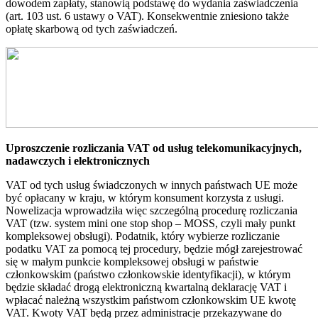
dowodem zapłaty, stanowią podstawę do wydania zaświadczenia
(art. 103 ust. 6 ustawy o VAT). Konsekwentnie zniesiono także
opłatę skarbową od tych zaświadczeń.
Uproszczenie rozliczania VAT od usług telekomunikacyjnych,
nadawczych i elektronicznych
VAT od tych usług świadczonych w innych państwach UE może
być opłacany w kraju, w którym konsument korzysta z usługi.
Nowelizacja wprowadziła więc szczególną procedurę rozliczania
VAT (tzw. system mini one stop shop – MOSS, czyli mały punkt
kompleksowej obsługi). Podatnik, który wybierze rozliczanie
podatku VAT za pomocą tej procedury, będzie mógł zarejestrować
się w małym punkcie kompleksowej obsługi w państwie
członkowskim (państwo członkowskie identyfikacji), w którym
będzie składać drogą elektroniczną kwartalną deklarację VAT i
wpłacać należną wszystkim państwom członkowskim UE kwotę
VAT. Kwoty VAT będą przez administracje przekazywane do