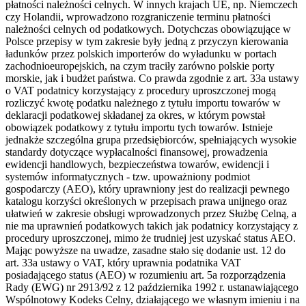
płatności należności celnych. W innych krajach UE, np. Niemczech
czy Holandii, wprowadzono rozgraniczenie terminu płatności
należności celnych od podatkowych. Dotychczas obowiązujące w
Polsce przepisy w tym zakresie były jedną z przyczyn kierowania
ładunków przez polskich importerów do wyładunku w portach
zachodnioeuropejskich, na czym traciły zarówno polskie porty
morskie, jak i budżet państwa. Co prawda zgodnie z art. 33a ustawy
o VAT podatnicy korzystający z procedury uproszczonej mogą
rozliczyć kwotę podatku należnego z tytułu importu towarów w
deklaracji podatkowej składanej za okres, w którym powstał
obowiązek podatkowy z tytułu importu tych towarów. Istnieje
jednakże szczególna grupa przedsiębiorców, spełniających wysokie
standardy dotyczące wypłacalności finansowej, prowadzenia
ewidencji handlowych, bezpieczeństwa towarów, ewidencji i
systemów informatycznych - tzw. upoważniony podmiot
gospodarczy (AEO), który uprawniony jest do realizacji pewnego
katalogu korzyści określonych w przepisach prawa unijnego oraz
ułatwień w zakresie obsługi wprowadzonych przez Służbę Celną, a
nie ma uprawnień podatkowych takich jak podatnicy korzystający z
procedury uproszczonej, mimo że trudniej jest uzyskać status AEO.
Mając powyższe na uwadze, zasadne stało się dodanie ust. 12 do
art. 33a ustawy o VAT, który uprawnia podatnika VAT
posiadającego status (AEO) w rozumieniu art. 5a rozporządzenia
Rady (EWG) nr 2913/92 z 12 października 1992 r. ustanawiającego
Wspólnotowy Kodeks Celny, działającego we własnym imieniu i na