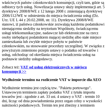
właściwych państw członkowskich konsumpcji, czyli tam, gdzie są
odbiorcy tych usług. Nowelizacja ustawy służy implementacji art. 5
dyrektywy 2008/8/WE z 12 lutego 2008 r. zmieniającą dyrektywę
2006/112/WE w odniesieniu do miejsca świadczenia usług (Dz.
Urz. UE L 44 z 20.02.2008, str. 11). Dyrektywa 2008/8/WE
stanowi, iż państwa członkowskie zezwalają każdemu podatnikowi
niemającemu siedziby na terytorium Wspólnoty, świadczącemu
usługi telekomunikacyjne, nadawcze lub elektroniczne na rzecz
osoby niebędącej podatnikiem mającej siedzibę albo stałe miejsce
zamieszkania lub zwykłe miejsce pobytu w państwie
członkowskim, na stosowanie procedury szczególnej. W związku z
powyższym zmieniono przepis ustawy o podatku od towarów i
usług, odchodząc od określania miejsca świadczenia usług na
podstawie siedziby usługodawcy.
Zobacz też:
VAT od usług elektronicznych w miejscu
konsumpcji >>
Wydłużenie terminu na rozliczenie VAT w imporcie dla AEO
Wydłużenie terminu jest częścią tzw. "Pakietu portowego".
Ustawowym terminem zapłaty podatku VAT z tytułu importu
towarów jest - zgodnie z art. 33 ust. 4 ustawy o VAT - termin 10
dni, licząc od dnia powiadomienia przez organ celny o wysokości
należności podatkowych. Termin ten jest zbieżny z terminem