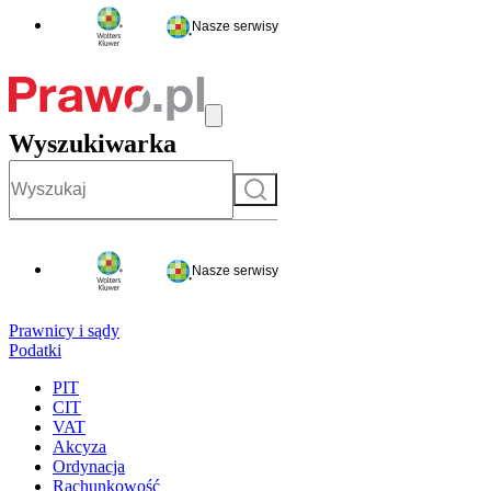
Nasze serwisy
Wyszukiwarka
Szukaj
Nasze serwisy
Prawnicy i sądy
Podatki
PIT
CIT
VAT
Akcyza
Ordynacja
Rachunkowość