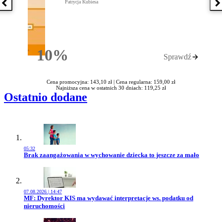
Patrycja Kubiesa
Poprzednia książka
N
10%
Sprawdź
Rabatu
Cena promocyjna: 143,10 zł |
Cena regularna: 159,00 zł
Najniższa cena w ostatnich 30 dniach: 119,25 zł
Ostatnio dodane
05:32
Przejdź do artykułu:
Brak zaangażowania w wychowanie dziecka to jeszcze za mało
07.08.2026 | 14:47
Przejdź do artykułu:
MF: Dyrektor KIS ma wydawać interpretacje ws. podatku od
nieruchomości