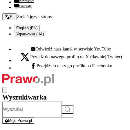
Newsletter
Podcasty
Zmień język - bieżący:
Zmień język strony
PL
English (EN)
Українська (UA)
Odwiedź nasz kanał w serwisie YouTube
Youtube - otwiera się w nowej karcie
Przejdź do naszego profilu na X (dawniej Twitter)
X - otwiera się w nowej karcie
Przejdź do naszego profilu na Facebooku
Facebook - otwiera się w nowej karcie
Wyszukiwarka
Szukaj
Moje Prawo.pl
- rejestracja i logowanie do serwisu