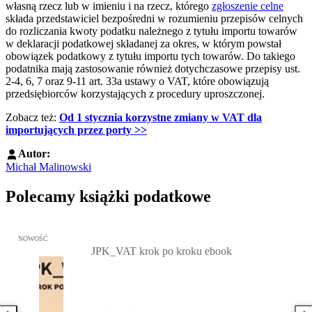
własną rzecz lub w imieniu i na rzecz, którego
zgłoszenie celne
składa przedstawiciel bezpośredni w rozumieniu przepisów celnych
do rozliczania kwoty podatku należnego z tytułu importu towarów
w deklaracji podatkowej składanej za okres, w którym powstał
obowiązek podatkowy z tytułu importu tych towarów. Do takiego
podatnika mają zastosowanie również dotychczasowe przepisy ust.
2-4, 6, 7 oraz 9-11 art. 33a ustawy o VAT, które obowiązują
przedsiębiorców korzystających z procedury uproszczonej.
Zobacz też:
Od 1 stycznia korzystne zmiany w VAT dla
importujących przez porty >>
Autor:
Michał Malinowski
Polecamy książki podatkowe
Przejdź do: JPK_VAT krok po kroku ebook, Patrycja Kubiesa - otw
NOWOŚĆ
JPK_VAT krok po kroku ebook