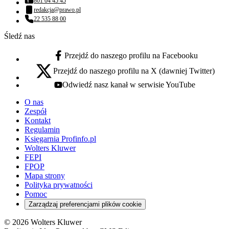
801 04 45 45
Numer telefonu:
redakcja@prawo.pl
Adres email:
22 535 88 00
Numer telefonu:
Śledź nas
Przejdź do naszego profilu na Facebooku
facebook - otwiera się w nowej karcie
Przejdź do naszego profilu na X (dawniej Twitter)
x - otwiera się w nowej karcie
Odwiedź nasz kanał w serwisie YouTube
youtube - otwiera się w nowej karcie
O nas
Zespół
Kontakt
Regulamin
Księgarnia Profinfo.pl
Wolters Kluwer
FEPI
FPOP
Mapa strony
Polityka prywatności
Pomoc
Zarządzaj preferencjami plików cookie
© 2026 Wolters Kluwer