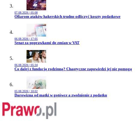
07.08.2026 | 05:08
Przejdź do artykułu:
Ofiarom ataków hakerskich trudno odliczyć koszty podatkowe
06.08.2026 | 17:05
Przejdź do artykułu:
Senat za poprawkami do zmian w VAT
06.08.2026 | 05:34
Przejdź do artykułu:
Co dalej z fundacją rodzinną? Chaotyczne zapowiedzi jej nie pomogą
05.08.2026 | 18:02
Przejdź do artykułu:
Darowizna od matki w gotówce a zwolnienie z podatku