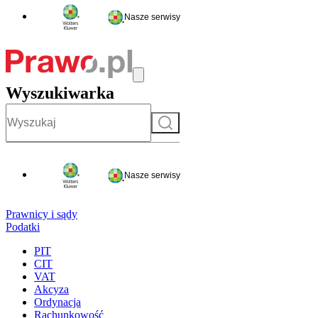
Nasze serwisy
Wyszukiwarka
Szukaj
Nasze serwisy
Prawnicy i sądy
Podatki
PIT
CIT
VAT
Akcyza
Ordynacja
Rachunkowość