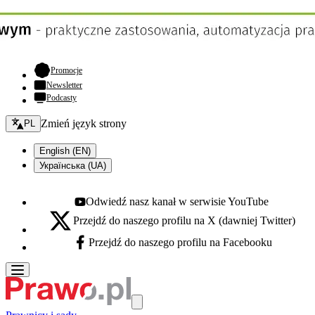
- otwiera się w nowej karcie
Promocje
Newsletter
Podcasty
Zmień język - bieżący:
Zmień język strony
PL
English (EN)
Українська (UA)
Odwiedź nasz kanał w serwisie YouTube
Youtube - otwiera się w nowej karcie
Przejdź do naszego profilu na X (dawniej Twitter)
X - otwiera się w nowej karcie
Przejdź do naszego profilu na Facebooku
Facebook - otwiera się w nowej karcie