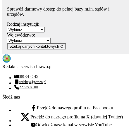
Sprawdź darmowy dostęp do pełnej bazy m.in. sądów i
urzędów.
Rodzaj instytucji:
Województwo:
Szukaj danych kontaktowych
Redakcja serwisu Prawo.pl
801 04 45 45
Numer telefonu:
redakcja@prawo.pl
Adres email:
22 535 88 00
Numer telefonu:
Śledź nas
Przejdź do naszego profilu na Facebooku
facebook - otwiera się w nowej karcie
Przejdź do naszego profilu na X (dawniej Twitter)
x - otwiera się w nowej karcie
Odwiedź nasz kanał w serwisie YouTube
youtube - otwiera się w nowej karcie