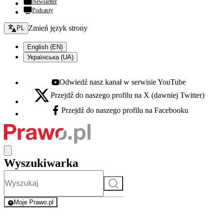
Newsletter
Podcasty
Zmień język - bieżący:
Zmień język strony
PL
English (EN)
Українська (UA)
Odwiedź nasz kanał w serwisie YouTube
Youtube - otwiera się w nowej karcie
Przejdź do naszego profilu na X (dawniej Twitter)
X - otwiera się w nowej karcie
Przejdź do naszego profilu na Facebooku
Facebook - otwiera się w nowej karcie
Wyszukiwarka
Szukaj
Moje Prawo.pl
- rejestracja i logowanie do serwisu