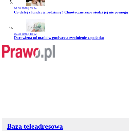
06.08.2026 | 05:34
Przejdź do artykułu:
Co dalej z fundacją rodzinną? Chaotyczne zapowiedzi jej nie pomogą
05.08.2026 | 18:02
Przejdź do artykułu:
Darowizna od matki w gotówce a zwolnienie z podatku
Baza teleadresowa