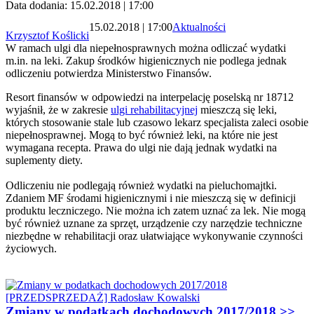
Data dodania: 15.02.2018 | 17:00
15.02.2018 | 17:00
Aktualności
Krzysztof Koślicki
W ramach ulgi dla niepełnosprawnych można odliczać wydatki
m.in. na leki. Zakup środków higienicznych nie podlega jednak
odliczeniu potwierdza Ministerstwo Finansów.
Resort finansów w odpowiedzi na interpelację poselską nr 18712
wyjaśnił, że w zakresie
ulgi rehabilitacyjnej
mieszczą się leki,
których stosowanie stale lub czasowo lekarz specjalista zaleci osobie
niepełnosprawnej. Mogą to być również leki, na które nie jest
wymagana recepta. Prawa do ulgi nie dają jednak wydatki na
suplementy diety.
Odliczeniu nie podlegają również wydatki na pieluchomajtki.
Zdaniem MF środami higienicznymi i nie mieszczą się w definicji
produktu leczniczego. Nie można ich zatem uznać za lek. Nie mogą
być również uznane za sprzęt, urządzenie czy narzędzie techniczne
niezbędne w rehabilitacji oraz ułatwiające wykonywanie czynności
życiowych.
Zmiany w podatkach dochodowych 2017/2018 >>