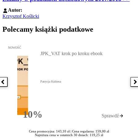
Autor:
Krzysztof Koślicki
Polecamy książki podatkowe
Przejdź do: JPK_VAT krok po kroku ebook, Patrycja Kubiesa - otw
NOWOŚĆ
JPK_VAT krok po kroku ebook
Patrycja Kubiesa
Poprzednia książka
N
10%
Sprawdź
Rabatu
Cena promocyjna: 143,10 zł |
Cena regularna: 159,00 zł
Najniższa cena w ostatnich 30 dniach: 119,25 zł