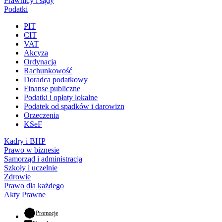
Prawnicy i sądy
Podatki
PIT
CIT
VAT
Akcyza
Ordynacja
Rachunkowość
Doradca podatkowy
Finanse publiczne
Podatki i opłaty lokalne
Podatek od spadków i darowizn
Orzeczenia
KSeF
Kadry i BHP
Prawo w biznesie
Samorząd i administracja
Szkoły i uczelnie
Zdrowie
Prawo dla każdego
Akty Prawne
- otwiera się w nowej karcie
Promocje