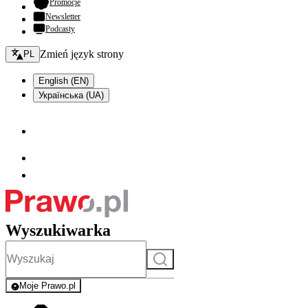
- otwiera się w nowej karcie
Promocje
Newsletter
Podcasty
Zmień język - bieżący:
Zmień język strony
PL
English (EN)
Українська (UA)
Wyszukiwarka
Szukaj
Moje Prawo.pl
- rejestracja i logowanie do serwisu