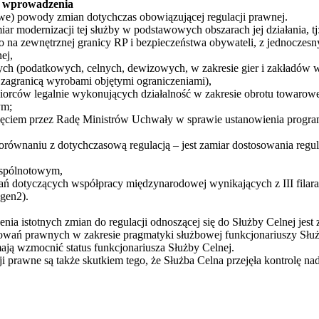
h wprowadzenia
e) powody zmian dotychczas obowiązującej regulacji prawnej.
miar modernizacji tej służby w podstawowych obszarach jej działania, tj
o na zewnętrznej granicy RP i bezpieczeństwa obywateli, z jednoc
ej,
ych (podatkowych, celnych, dewizowych, w zakresie gier i zakładów 
agranicą wyrobami objętymi ograniczeniami),
biorców legalnie wykonujących działalność w zakresie obrotu towarow
ym;
yjęciem przez Radę Ministrów Uchwały w sprawie ustanowienia progra
orównaniu z dotychczasową regulacją – jest zamiar dostosowania regu
wspólnotowym,
ń dotyczących współpracy międzynarodowej wynikających z III filara
gen2).
 istotnych zmian do regulacji odnoszącej się do Służby Celnej jest 
wań prawnych w zakresie pragmatyki służbowej funkcjonariuszy Słu
mają wzmocnić status funkcjonariusza Służby Celnej.
i prawne są także skutkiem tego, że Służba Celna przejęła kontrolę n