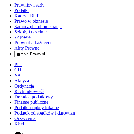
Prawnicy i sądy
Podatki
Kadry i BHP
Prawo w biznesie
Samorząd i administracja
Szkoły i uczelnie
Zdrowie
Prawo dla każdego
Akty Prawne
Moje Prawo.pl
- rejestracja i logowanie do serwisu
PIT
CIT
VAT
Akcyza
Ordynacja
Rachunkowość
Doradca podatkowy
Finanse publiczne
Podatki i opłaty lokalne
Podatek od spadków i darowizn
Orzeczenia
KSeF