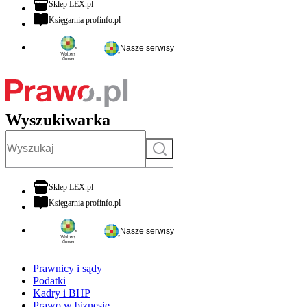
otwiera się w nowej karcie
Sklep LEX.pl
otwiera się w nowej karcie
Księgarnia profinfo.pl
Nasze serwisy
Wyszukiwarka
Szukaj
otwiera się w nowej karcie
Sklep LEX.pl
otwiera się w nowej karcie
Księgarnia profinfo.pl
Nasze serwisy
Prawnicy i sądy
Podatki
Kadry i BHP
Prawo w biznesie