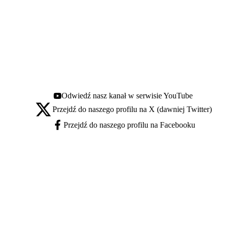
Odwiedź nasz kanał w serwisie YouTube
Youtube - otwiera się w nowej karcie
Przejdź do naszego profilu na X (dawniej Twitter)
X - otwiera się w nowej karcie
Przejdź do naszego profilu na Facebooku
Facebook - otwiera się w nowej karcie