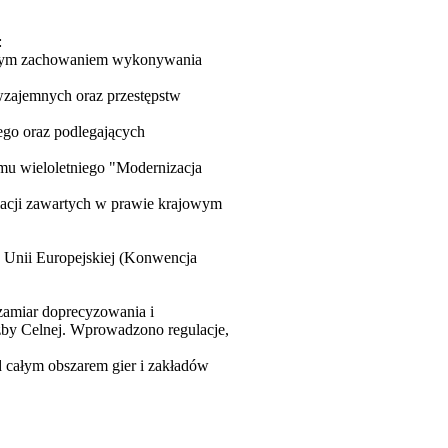
:
zesnym zachowaniem wykonywania
wzajemnych oraz przestępstw
ego oraz podlegających
mu wieloletniego "Modernizacja
lacji zawartych w prawie krajowym
 Unii Europejskiej (Konwencja
zamiar doprecyzowania i
żby Celnej. Wprowadzono regulacje,
ad całym obszarem gier i zakładów