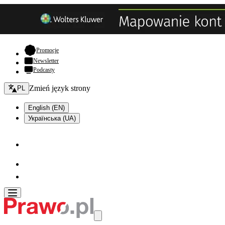
- otwiera się w nowej karcie
Promocje
Newsletter
Podcasty
Zmień język - bieżący:
Zmień język strony
PL
English (EN)
Українська (UA)