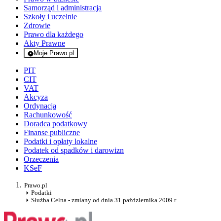
Samorząd i administracja
Szkoły i uczelnie
Zdrowie
Prawo dla każdego
Akty Prawne
Moje Prawo.pl
- rejestracja i logowanie do serwisu
PIT
CIT
VAT
Akcyza
Ordynacja
Rachunkowość
Doradca podatkowy
Finanse publiczne
Podatki i opłaty lokalne
Podatek od spadków i darowizn
Orzeczenia
KSeF
Prawo.pl
Podatki
Służba Celna - zmiany od dnia 31 października 2009 r.