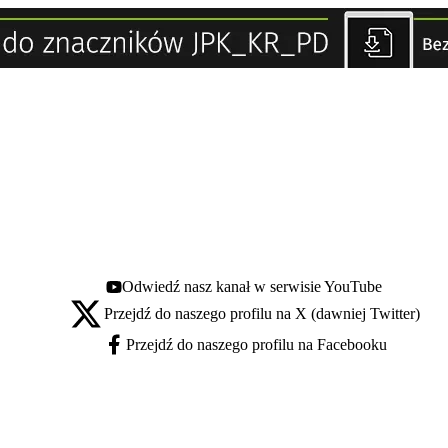
Odwiedź nasz kanał w serwisie YouTube
Youtube - otwiera się w nowej karcie
Przejdź do naszego profilu na X (dawniej Twitter)
X - otwiera się w nowej karcie
Przejdź do naszego profilu na Facebooku
Facebook - otwiera się w nowej karcie