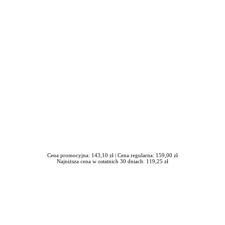
iera się w nowym oknie
Cena promocyjna: 143,10 zł |
Cena regularna: 159,00 zł
Najniższa cena w ostatnich 30 dniach: 119,25 zł