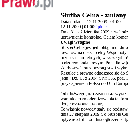
Służba Celna - zmiany 
Data dodania: 12.11.2009 | 01:00
12.11.2009 | 01:00
Opinie
Dnia 31 października 2009 r. wchodzi
uprawnienie kontrolne. Celem koment
Uwagi wstępne
Służba Celna jest jednolitą umundu
towarów na obszar celny Wspólnoty
przepisach odrębnych, w szczególno
nadzorem podatkowym. Ponadto w je
skarbowych oraz przestępstw i wyk
Regulacje prawne odnoszące się do Sł
jedn.: Dz. U. z 2004 r. Nr 156, poz.
przystąpieniem Polski do Unii Europe
Od dłuższego już czasu coraz wyraźn
warunkiem zmodernizowania tej forma
dotychczasowej ustawy.
Te właśnie powody stały się podstaw
dnia 27 sierpnia 2009 r. o Służbie Ce
upływie 21 dni od dnia ogłoszenia, tj