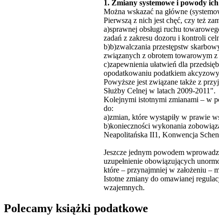
1. Zmiany systemowe i powody ic
Można wskazać na główne (systemow
Pierwszą z nich jest chęć, czy też za
a)sprawnej obsługi ruchu towaroweg
zadań z zakresu dozoru i kontroli celn
b)b)zwalczania przestępstw skarbow
związanych z obrotem towarowym z z
c)zapewnienia ułatwień dla przedsię
opodatkowaniu podatkiem akcyzow
Powyższe jest związane także z prz
Służby Celnej w latach 2009-2011".
Kolejnymi istotnymi zmianami – w p
do:
a)zmian, które wystąpiły w prawie 
b)konieczności wykonania zobowiąza
Neapolitańska II1, Konwencja Schen
Jeszcze jednym powodem wprowadzenia
uzupełnienie obowiązujących unormo
które – przynajmniej w założeniu – 
Istotne zmiany do omawianej regulacj
wzajemnych.
Polecamy książki podatkowe