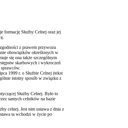
e formację Służby Celnej oraz jej
ą.
e zgodności z prawem przywozu
wanie obowiązków określonych w
muje się ona także szczególnym
estępstw skarbowych i wykroczeń
h sprawców.
ca 1999 r. o Służbie Celnej (tekst
ególnie istotny sposób w związku z
tyczącej Służby Celnej. Było to
rzez samych celników na bazie
y celnej. Jest nim ustawa z dnia z
 Ustawa ta wchodzi w życie po