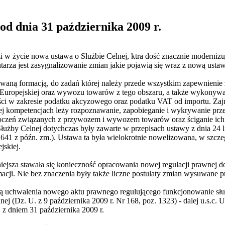
od dnia 31 października 2009 r.
 w życie nowa ustawa o Służbie Celnej, ktra dość znacznie modernizuj
arza jest zasygnalizowanie zmian jakie pojawią się wraz z nową ustaw
rowaną formacją, do zadań której należy przede wszystkim zapewnieni
 Europejskiej oraz wywozu towarów z tego obszaru, a także wykony
ści w zakresie podatku akcyzowego oraz podatku VAT od importu. Zaj
j kompetencjach leży rozpoznawanie, zapobieganie i wykrywanie prz
roczeń związanych z przywozem i wywozem towarów oraz ściganie ic
użby Celnej dotychczas były zawarte w przepisach ustawy z dnia 24 lip
 1641 z późn. zm.). Ustawa ta była wielokrotnie nowelizowana, w szcz
jskiej.
iejsza stawała się konieczność opracowania nowej regulacji prawnej do
cji. Nie bez znaczenia były także liczne postulaty zmian wysuwane p
ą uchwalenia nowego aktu prawnego regulującego funkcjonowanie służb
lnej (Dz. U. z 9 października 2009 r. Nr 168, poz. 1323) - dalej u.s.c.
. z dniem 31 października 2009 r.