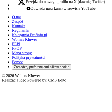
Przejdź do naszego profilu na X (dawniej Twitter)
x - otwiera się w nowej karcie
Odwiedź nasz kanał w serwisie YouTube
youtube - otwiera się w nowej karcie
O nas
Zespół
Kontakt
Regulamin
Księgarnia Profinfo.pl
Wolters Kluwer
FEPI
FPOP
Mapa strony
Polityka prywatności
Pomoc
Zarządzaj preferencjami plików cookie
© 2026 Wolters Kluwer
Realizacja Ideo Powered by:
CMS Edito