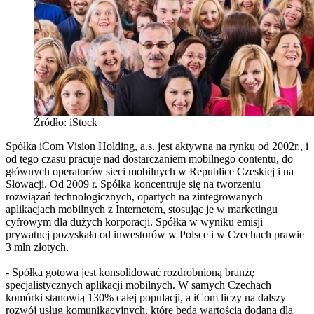
Źródło: iStock
Spółka iCom Vision Holding, a.s. jest aktywna na rynku od 2002r., i
od tego czasu pracuje nad dostarczaniem mobilnego contentu, do
głównych operatorów sieci mobilnych w Republice Czeskiej i na
Słowacji. Od 2009 r. Spółka koncentruje się na tworzeniu
rozwiązań technologicznych, opartych na zintegrowanych
aplikacjach mobilnych z Internetem, stosując je w marketingu
cyfrowym dla dużych korporacji. Spółka w wyniku emisji
prywatnej pozyskała od inwestorów w Polsce i w Czechach prawie
3 mln złotych.
- Spółka gotowa jest konsolidować rozdrobnioną branżę
specjalistycznych aplikacji mobilnych. W samych Czechach
komórki stanowią 130% całej populacji, a iCom liczy na dalszy
rozwój usług komunikacyjnych, które będą wartością dodaną dla