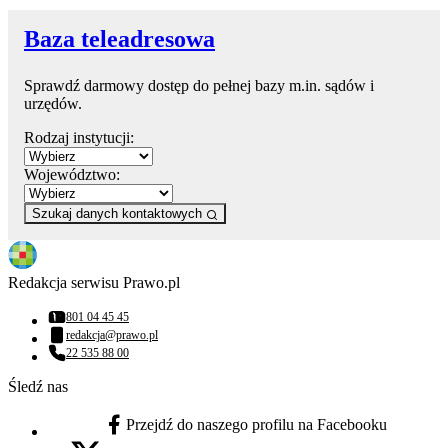
Baza teleadresowa
Sprawdź darmowy dostęp do pełnej bazy m.in. sądów i
urzędów.
Rodzaj instytucji:
Województwo:
Szukaj danych kontaktowych
Redakcja serwisu Prawo.pl
801 04 45 45
Numer telefonu:
redakcja@prawo.pl
Adres email:
22 535 88 00
Numer telefonu:
Śledź nas
Przejdź do naszego profilu na Facebooku
facebook - otwiera się w nowej karcie