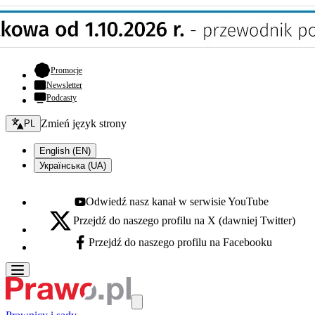
- otwiera się w nowej karcie
Promocje
Newsletter
Podcasty
Zmień język - bieżący:
Zmień język strony
PL
English (EN)
Українська (UA)
Odwiedź nasz kanał w serwisie YouTube
Youtube - otwiera się w nowej karcie
Przejdź do naszego profilu na X (dawniej Twitter)
X - otwiera się w nowej karcie
Przejdź do naszego profilu na Facebooku
Facebook - otwiera się w nowej karcie