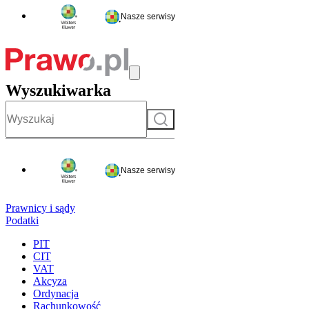
Nasze serwisy
Wyszukiwarka
Szukaj
Nasze serwisy
Prawnicy i sądy
Podatki
PIT
CIT
VAT
Akcyza
Ordynacja
Rachunkowość