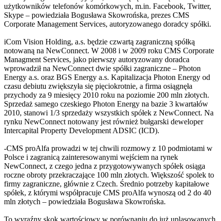
użytkowników telefonów komórkowych, m.in. Facebook, Twitter,
Skype – powiedziała Bogusława Skowrońska, prezes CMS
Corporate Management Services, autoryzowanego doradcy spółki.
iCom Vision Holding, a.s. będzie czwartą zagraniczną spółką
notowaną na NewConnect. W 2008 i w 2009 roku CMS Corporate
Managment Services, jako pierwszy autoryzowany doradca
wprowadził na NewConnect dwie spółki zagraniczne – Photon
Energy a.s. oraz BGS Energy a.s. Kapitalizacja Photon Energy od
czasu debiutu zwiększyła się pięciokrotnie, a firma osiągnęła
przychody za 9 miesięcy 2010 roku na poziomie 200 mln złotych.
Sprzedaż samego czeskiego Photon Energy na bazie 3 kwartałów
2010, stanowi 1/3 sprzedaży wszystkich spółek z NewConnect. Na
rynku NewConnect notowany jest również bułgarski deweloper
Intercapital Property Development ADSIC (ICD).
-CMS proAlfa prowadzi w tej chwili rozmowy z 10 podmiotami w
Polsce i zagranicą zainteresowanymi wejściem na rynek
NewConnect, z czego jedna z przygotowywanych spółek osiąga
roczne obroty przekraczające 100 mln złotych. Większość spolek to
firmy zagraniczne, głównie z Czech. Średnio potrzeby kapitałowe
spółek, z którymi współpracuje CMS proAlfa wynoszą od 2 do 40
mln złotych – powiedziała Bogusława Skowrońska.
To wyraźny skok wartościowy w porównaniu do już uplasowanych