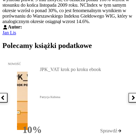
stosunku do końca listopada 2009 roku. NCIndex w tym samym
okresie wzrósł o ponad 30%, co jest fenomenalnym wynikiem w
porównaniu do Warszawskiego Indeksu Giełdowego WIG, który w
analogicznym okresie osiągnął wzrost 14.6%.
Autor:
Jan Lis
Polecamy książki podatkowe
Przejdź do: JPK_VAT krok po kroku ebook, Patrycja Kubiesa - otw
NOWOŚĆ
JPK_VAT krok po kroku ebook
Patrycja Kubiesa
Poprzednia książka
N
10%
Sprawdź
Rabatu