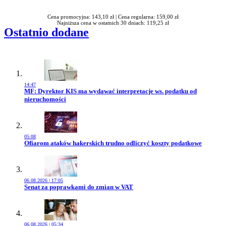
Cena promocyjna: 143,10 zł |
Cena regularna: 159,00 zł
Najniższa cena w ostatnich 30 dniach: 119,25 zł
Ostatnio dodane
14:47
Przejdź do artykułu:
MF: Dyrektor KIS ma wydawać interpretacje ws. podatku od
nieruchomości
05:08
Przejdź do artykułu:
Ofiarom ataków hakerskich trudno odliczyć koszty podatkowe
06.08.2026 | 17:05
Przejdź do artykułu:
Senat za poprawkami do zmian w VAT
06.08.2026 | 05:34