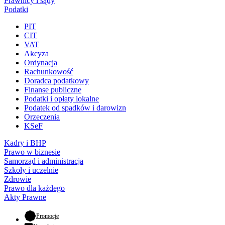
Prawnicy i sądy
Podatki
PIT
CIT
VAT
Akcyza
Ordynacja
Rachunkowość
Doradca podatkowy
Finanse publiczne
Podatki i opłaty lokalne
Podatek od spadków i darowizn
Orzeczenia
KSeF
Kadry i BHP
Prawo w biznesie
Samorząd i administracja
Szkoły i uczelnie
Zdrowie
Prawo dla każdego
Akty Prawne
- otwiera się w nowej karcie
Promocje