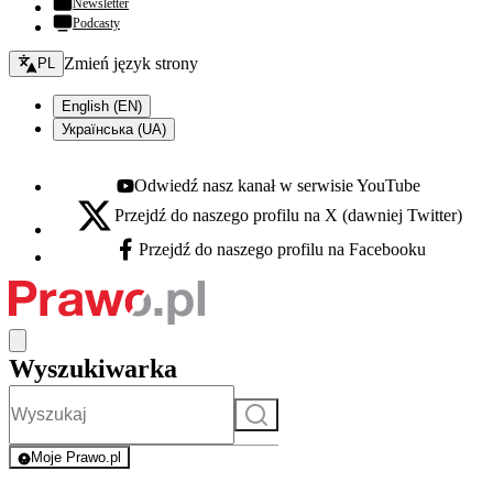
Newsletter
Podcasty
Zmień język - bieżący:
Zmień język strony
PL
English (EN)
Українська (UA)
Odwiedź nasz kanał w serwisie YouTube
Youtube - otwiera się w nowej karcie
Przejdź do naszego profilu na X (dawniej Twitter)
X - otwiera się w nowej karcie
Przejdź do naszego profilu na Facebooku
Facebook - otwiera się w nowej karcie
Wyszukiwarka
Szukaj
Moje Prawo.pl
- rejestracja i logowanie do serwisu