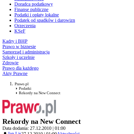
Doradca podatkowy
Finanse publiczne
Podatki i opłaty lokalne
Podatek od spadków i darowizn
Orzeczenia
KSeF
Kadry i BHP
Prawo w biznesie
Samorząd i administracja
Szkoły i uczelnie
Zdrowie
Prawo dla każdego
Akty Prawne
Prawo.pl
Podatki
Rekordy na New Connect
Rekordy na New Connect
Data dodania: 27.12.2010 | 01:00
Jan Lis
27.12.2010 | 01:00
Aktualności