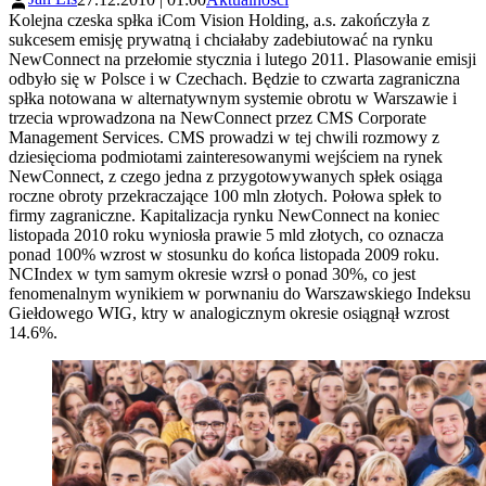
Kolejna czeska spłka iCom Vision Holding, a.s. zakończyła z
sukcesem emisję prywatną i chciałaby zadebiutować na rynku
NewConnect na przełomie stycznia i lutego 2011. Plasowanie emisji
odbyło się w Polsce i w Czechach. Będzie to czwarta zagraniczna
spłka notowana w alternatywnym systemie obrotu w Warszawie i
trzecia wprowadzona na NewConnect przez CMS Corporate
Management Services. CMS prowadzi w tej chwili rozmowy z
dziesięcioma podmiotami zainteresowanymi wejściem na rynek
NewConnect, z czego jedna z przygotowywanych spłek osiąga
roczne obroty przekraczające 100 mln złotych. Połowa spłek to
firmy zagraniczne. Kapitalizacja rynku NewConnect na koniec
listopada 2010 roku wyniosła prawie 5 mld złotych, co oznacza
ponad 100% wzrost w stosunku do końca listopada 2009 roku.
NCIndex w tym samym okresie wzrsł o ponad 30%, co jest
fenomenalnym wynikiem w porwnaniu do Warszawskiego Indeksu
Giełdowego WIG, ktry w analogicznym okresie osiągnął wzrost
14.6%.