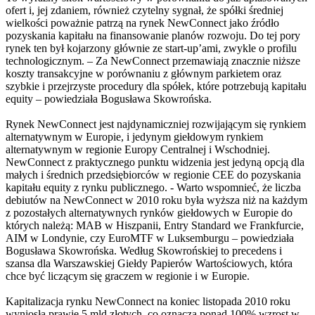
ofert i, jej zdaniem, również czytelny sygnał, że spółki średniej
wielkości poważnie patrzą na rynek NewConnect jako źródło
pozyskania kapitału na finansowanie planów rozwoju. Do tej pory
rynek ten był kojarzony głównie ze start-up’ami, zwykle o profilu
technologicznym. – Za NewConnect przemawiają znacznie niższe
koszty transakcyjne w porównaniu z głównym parkietem oraz
szybkie i przejrzyste procedury dla spółek, które potrzebują kapitału
equity – powiedziała Bogusława Skowrońska.
Rynek NewConnect jest najdynamiczniej rozwijającym się rynkiem
alternatywnym w Europie, i jedynym giełdowym rynkiem
alternatywnym w regionie Europy Centralnej i Wschodniej.
NewConnect z praktycznego punktu widzenia jest jedyną opcją dla
małych i średnich przedsiębiorców w regionie CEE do pozyskania
kapitału equity z rynku publicznego. - Warto wspomnieć, że liczba
debiutów na NewConnect w 2010 roku była wyższa niż na każdym
z pozostałych alternatywnych rynków giełdowych w Europie do
których należą: MAB w Hiszpanii, Entry Standard we Frankfurcie,
AIM w Londynie, czy EuroMTF w Luksemburgu – powiedziała
Bogusława Skowrońska. Według Skowrońskiej to precedens i
szansa dla Warszawskiej Giełdy Papierów Wartościowych, która
chce być liczącym się graczem w regionie i w Europie.
Kapitalizacja rynku NewConnect na koniec listopada 2010 roku
wyniosła prawie 5 mld złotych, co oznacza ponad 100% wzrost w