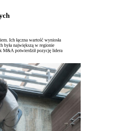
ych
iem. Ich łączna wartość wyniosła
ch była największą w regionie
ek M&A potwierdził pozycję lidera