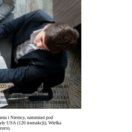
 roku liczba transakcji wzrosła do
 co odzwierciedla powrót dużych
osła do 953 (ponad 22 proc. r./r.), a
egionu Europy Środkowo-Wschodniej i
nia i Niemcy, natomiast pod
ły USA (126 transakcji), Wielka
euro).