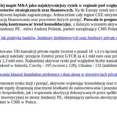
kiej mapie M&A jako najaktywniejszy rynek w regionie pod względ
estorów strategicznych oraz finansowych.
Na tle Europy rynek ten o
ywem kapitału zagranicznego. Jednocześnie cały region CEE utrzymu
lizacją finansowania oraz powrotem dużych przejęć.
Pozwala to progno
E będą kontynuować trend konsolidacyjny
, z dalszym wzrostem akty
unduszy PE - mówi Andrzej Pośniak, partner zarządzający CMS Polan
yli jak praktyka banków, funduszy hedgingowych oraz funduszy private
owano 330 transakcji private equity (wzrost o ponad 18 r./r.) o łączne
ansakcji należały: przejęcie Zentivy przez GTCR za 4,1 mld euro oraz 
 1,3 mld euro. Najbardziej aktywne rynki pod względem liczby trans
kord w historii), Czechy - 195 (wzrost z 128), Ukraina - 132 (stabilnie
ania klauzul liquidation preference i drag along w inwestycjach private
ementem rynku fuzji i przejęć, aktywnie wspierając konsolidację oraz 
vate equity dysponują znacznymi środkami do zainwestowania i poszuk
e bezpośrednie, jak i wspieranie akwizycji dokonywanych przez spółki
inwestycyjnej ze strony funduszy PE, obejmującej zarówno akwizycje, j
rtner w CMS w Polsce.