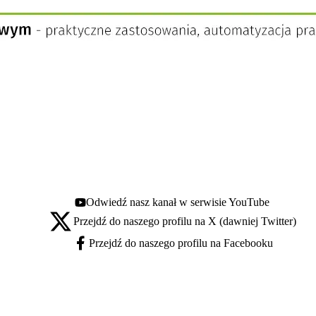
Odwiedź nasz kanał w serwisie YouTube
Youtube - otwiera się w nowej karcie
Przejdź do naszego profilu na X (dawniej Twitter)
X - otwiera się w nowej karcie
Przejdź do naszego profilu na Facebooku
Facebook - otwiera się w nowej karcie