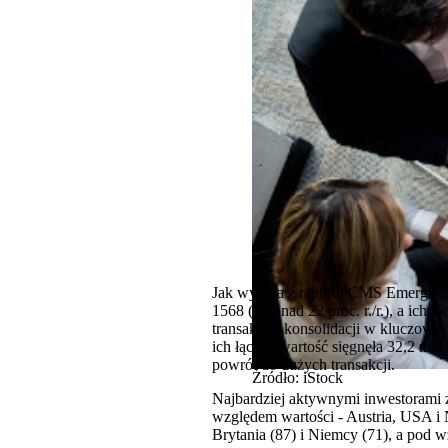
Jak wynika z raportu CMS Emerging
1568 (o ponad 22 proc. r./r.), a ich 
transakcji i konsolidacji w kluczowyc
ich łączna wartość sięgnęła 32,2 m
powrót do dużych transakcji.
Źródło: iStock
Najbardziej aktywnymi inwestorami 
względem wartości - Austria, USA i
Brytania (87) i Niemcy (71), a pod w