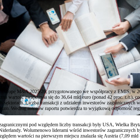
 Europe M&A 2025/26, przygotowanego we współpracy z EMIS, w 2025
łączna wartość zwiększyła się do 36,64 mld euro (ponad 42 proc. r./r.),
h sektorach. Liczba transakcji z udziałem inwestorów zagranicznych wzr
ld euro. Według autorów raportu potwierdza to wyjątkową odporność r
zagranicznymi pod względem liczby transakcji były USA, Wielka Bryta
 Niderlandy. Wolumenowo liderami wśród inwestorów zagranicznych by
zględem wartości na pierwszym miejscu znalazła się Austria (7,09 mld 