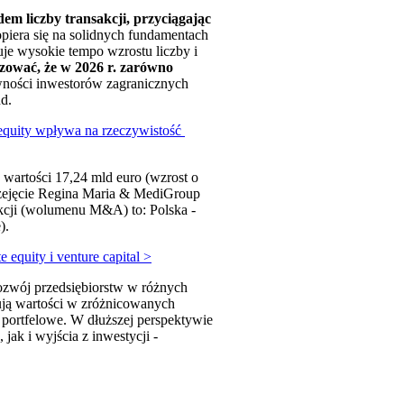
em liczby transakcji, przyciągając
piera się na solidnych fundamentach
je wysokie tempo wzrostu liczby i
zować, że w 2026 r. zarówno
wności inwestorów zagranicznych
d.
 equity wpływa na rzeczywistość
j wartości 17,24 mld euro (wzrost o
przejęcie Regina Maria & MediGroup
akcji (wolumenu M&A) to: Polska -
).
 equity i venture capital >
rozwój przedsiębiorstw w różnych
ują wartości w zróżnicowanych
 portfelowe. W dłuższej perspektywie
ak i wyjścia z inwestycji -