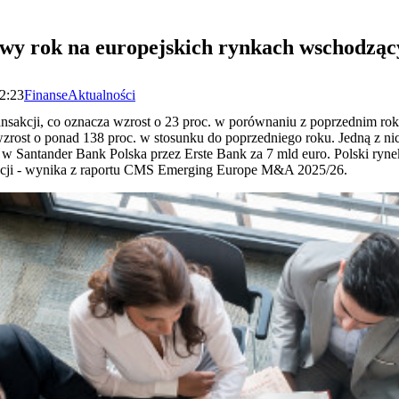
y rok na europejskich rynkach wschodząc
12:23
Finanse
Aktualności
ransakcji, co oznacza wzrost o 23 proc. w porównaniu z poprzednim rok
wzrost o ponad 138 proc. w stosunku do poprzedniego roku. Jedną z ni
w w Santander Bank Polska przez Erste Bank za 7 mld euro. Polski ryn
akcji - wynika z raportu CMS Emerging Europe M&A 2025/26.