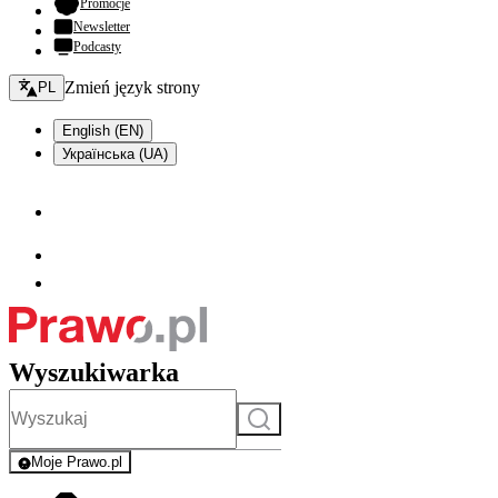
- otwiera się w nowej karcie
Promocje
Newsletter
Podcasty
Zmień język - bieżący:
Zmień język strony
PL
English (EN)
Українська (UA)
Wyszukiwarka
Szukaj
Moje Prawo.pl
- rejestracja i logowanie do serwisu