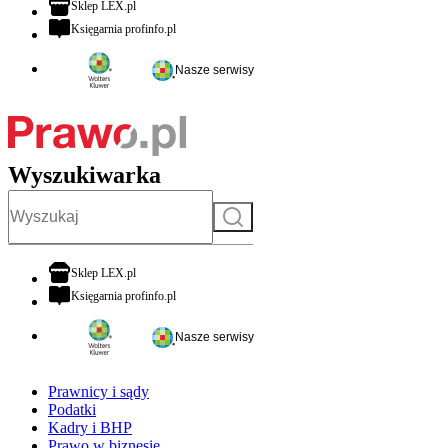
otwiera się w nowej karcie
Sklep LEX.pl
otwiera się w nowej karcie
Księgarnia profinfo.pl
Nasze serwisy
Wyszukiwarka
Szukaj
otwiera się w nowej karcie
Sklep LEX.pl
otwiera się w nowej karcie
Księgarnia profinfo.pl
Nasze serwisy
Prawnicy i sądy
Podatki
Kadry i BHP
Prawo w biznesie