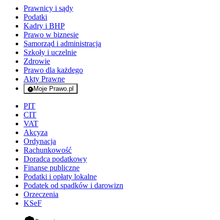
Prawnicy i sądy
Podatki
Kadry i BHP
Prawo w biznesie
Samorząd i administracja
Szkoły i uczelnie
Zdrowie
Prawo dla każdego
Akty Prawne
Moje Prawo.pl
- rejestracja i logowanie do serwisu
PIT
CIT
VAT
Akcyza
Ordynacja
Rachunkowość
Doradca podatkowy
Finanse publiczne
Podatki i opłaty lokalne
Podatek od spadków i darowizn
Orzeczenia
KSeF