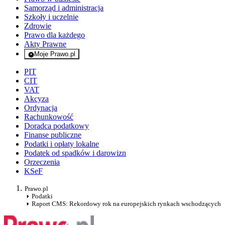
Samorząd i administracja
Szkoły i uczelnie
Zdrowie
Prawo dla każdego
Akty Prawne
Moje Prawo.pl
- rejestracja i logowanie do serwisu
PIT
CIT
VAT
Akcyza
Ordynacja
Rachunkowość
Doradca podatkowy
Finanse publiczne
Podatki i opłaty lokalne
Podatek od spadków i darowizn
Orzeczenia
KSeF
Prawo.pl
Podatki
Raport CMS: Rekordowy rok na europejskich rynkach wschodzących