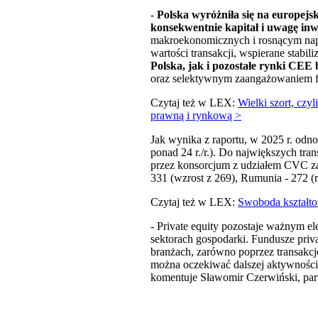
-
Polska wyróżniła się na europejs
konsekwentnie kapitał i uwagę inw
makroekonomicznych i rosnącym napł
wartości transakcji, wspierane stabi
Polska, jak i pozostałe rynki CE
oraz selektywnym zaangażowaniem f
Czytaj też w LEX:
Wielki szort, cz
prawną i rynkową >
Jak wynika z raportu, w 2025 r. odnot
ponad 24 r./r.). Do największych tr
przez konsorcjum z udziałem CVC za
331 (wzrost z 269), Rumunia - 272 (re
Czytaj też w LEX:
Swoboda kształtow
- Private equity pozostaje ważnym el
sektorach gospodarki. Fundusze pri
branżach, zarówno poprzez transakcj
można oczekiwać dalszej aktywności 
komentuje Sławomir Czerwiński, pa