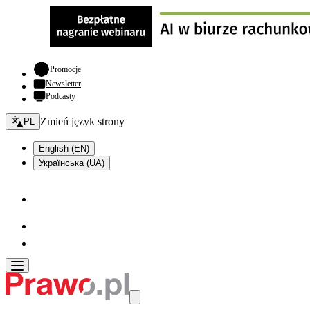
- otwiera się w nowej karcie
Promocje
Newsletter
Podcasty
Zmień język - bieżący:
Zmień język strony
PL
English (EN)
Українська (UA)