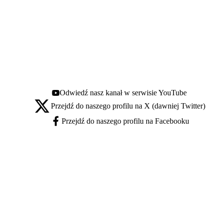
Odwiedź nasz kanał w serwisie YouTube
Youtube - otwiera się w nowej karcie
Przejdź do naszego profilu na X (dawniej Twitter)
X - otwiera się w nowej karcie
Przejdź do naszego profilu na Facebooku
Facebook - otwiera się w nowej karcie