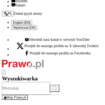
Newsletter
Podcasty
Zmień język - bieżący:
Zmień język strony
PL
English (EN)
Українська (UA)
Odwiedź nasz kanał w serwisie YouTube
Youtube - otwiera się w nowej karcie
Przejdź do naszego profilu na X (dawniej Twitter)
X - otwiera się w nowej karcie
Przejdź do naszego profilu na Facebooku
Facebook - otwiera się w nowej karcie
Wyszukiwarka
Szukaj
Moje Prawo.pl
- rejestracja i logowanie do serwisu