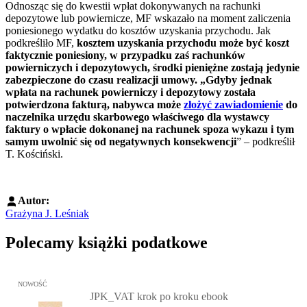
Odnosząc się do kwestii wpłat dokonywanych na rachunki
depozytowe lub powiernicze, MF wskazało na moment zaliczenia
poniesionego wydatku do kosztów uzyskania przychodu. Jak
podkreśliło MF,
kosztem uzyskania przychodu może być koszt
faktycznie poniesiony, w przypadku zaś rachunków
powierniczych i depozytowych, środki pieniężne zostają jedynie
zabezpieczone do czasu realizacji umowy. „Gdyby jednak
wpłata na rachunek powierniczy i depozytowy została
potwierdzona fakturą, nabywca może
złożyć zawiadomienie
do
naczelnika urzędu skarbowego właściwego dla wystawcy
faktury o wpłacie dokonanej na rachunek spoza wykazu i tym
samym uwolnić się od negatywnych konsekwencji
” ‒ podkreślił
T. Kościński.
Autor:
Grażyna J. Leśniak
Polecamy książki podatkowe
Przejdź do: JPK_VAT krok po kroku ebook, Patrycja Kubiesa - otw
NOWOŚĆ
JPK_VAT krok po kroku ebook