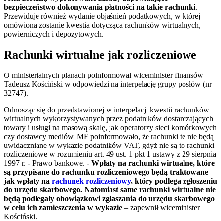
bezpieczeństwo dokonywania płatności na takie rachunki
.
Przewiduje również wydanie objaśnień podatkowych, w której
omówiona zostanie kwestia dotycząca rachunków wirtualnych,
powierniczych i depozytowych.
Rachunki wirtualne jak rozliczeniowe
O ministerialnych planach poinformował wiceminister finansów
Tadeusz Kościński w odpowiedzi na interpelację grupy posłów (nr
32747).
Odnosząc się do przedstawionej w interpelacji kwestii rachunków
wirtualnych wykorzystywanych przez podatników dostarczających
towary i usługi na masową skalę, jak operatorzy sieci komórkowych
czy dostawcy mediów, MF poinformowało, że rachunki te nie będą
uwidaczniane w wykazie podatników VAT, gdyż nie są to rachunki
rozliczeniowe w rozumieniu art. 49 ust. 1 pkt 1 ustawy z 29 sierpnia
1997 r. - Prawo bankowe. -
Wpłaty na rachunki wirtualne, które
są przypisane do rachunku rozliczeniowego będą traktowane
jak wpłaty na
rachunek rozliczeniowy
, który podlega zgłoszeniu
do urzędu skarbowego. Natomiast same rachunki wirtualne nie
będą podlegały obowiązkowi zgłaszania do urzędu skarbowego
w celu ich zamieszczenia w wykazie
‒ zapewnił wiceminister
Kościński.