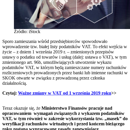
Źródło: iStock
Sporo zamieszania wśród przedsiębiorców spowodowało
wprowadzenie tzw. białej listy podatników VAT. To efekt wejścia w
życie ‒ z dniem 1 września 2019 r. ‒ zmienionych przepisów
ustawy o podatku od towarów i usług (dalej: ustawa o VAT), w tym
zmienionego art. 96b, umożliwiających utworzenie wykazu
podatników VAT, w którym będą zamieszczane numery rachunków
rozliczeniowych prowadzonych przez banki lub imienne rachunki w
SKOK otwarte w związku z prowadzoną przez członka
działalnością.
Czytaj:
Ważne zmiany w VAT od 1 września 2019 roku
>>
Teraz okazuje się, że
Ministerstwo Finansów pracuje nad
opracowaniem wymagań związanych z wykazem podatników
VAT, w tym również w zakresie wykorzystania tzw. „masek” do
weryfikacji rachunków wirtualnych i przed końcem bieżącego
roku zostaną wypracowane zasady zapewniające