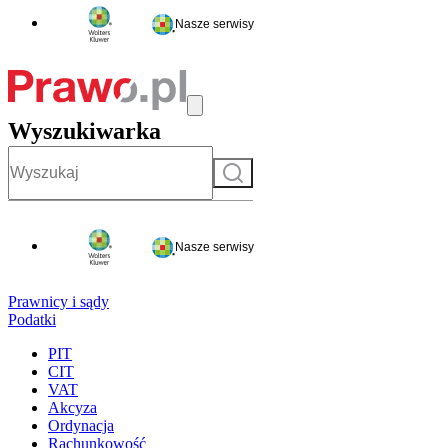
Nasze serwisy
Wyszukiwarka
Szukaj
Nasze serwisy
Prawnicy i sądy
Podatki
PIT
CIT
VAT
Akcyza
Ordynacja
Rachunkowość