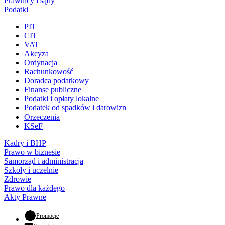
Prawnicy i sądy
Podatki
PIT
CIT
VAT
Akcyza
Ordynacja
Rachunkowość
Doradca podatkowy
Finanse publiczne
Podatki i opłaty lokalne
Podatek od spadków i darowizn
Orzeczenia
KSeF
Kadry i BHP
Prawo w biznesie
Samorząd i administracja
Szkoły i uczelnie
Zdrowie
Prawo dla każdego
Akty Prawne
- otwiera się w nowej karcie
Promocje