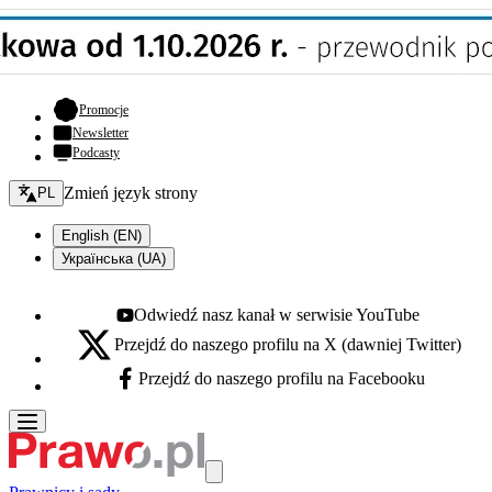
- otwiera się w nowej karcie
Promocje
Newsletter
Podcasty
Zmień język - bieżący:
Zmień język strony
PL
English (EN)
Українська (UA)
Odwiedź nasz kanał w serwisie YouTube
Youtube - otwiera się w nowej karcie
Przejdź do naszego profilu na X (dawniej Twitter)
X - otwiera się w nowej karcie
Przejdź do naszego profilu na Facebooku
Facebook - otwiera się w nowej karcie