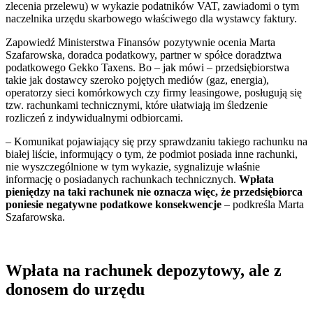
zlecenia przelewu) w wykazie podatników VAT, zawiadomi o tym
naczelnika urzędu skarbowego właściwego dla wystawcy faktury.
Zapowiedź Ministerstwa Finansów pozytywnie ocenia Marta
Szafarowska, doradca podatkowy, partner w spółce doradztwa
podatkowego Gekko Taxens. Bo ‒ jak mówi ‒ przedsiębiorstwa
takie jak dostawcy szeroko pojętych mediów (gaz, energia),
operatorzy sieci komórkowych czy firmy leasingowe, posługują się
tzw. rachunkami technicznymi, które ułatwiają im śledzenie
rozliczeń z indywidualnymi odbiorcami.
‒ Komunikat pojawiający się przy sprawdzaniu takiego rachunku na
białej liście, informujący o tym, że podmiot posiada inne rachunki,
nie wyszczególnione w tym wykazie, sygnalizuje właśnie
informację o posiadanych rachunkach technicznych.
Wpłata
pieniędzy na taki rachunek nie oznacza więc, że przedsiębiorca
poniesie negatywne podatkowe konsekwencje
‒ podkreśla Marta
Szafarowska.
Wpłata na rachunek depozytowy, ale z
donosem do urzędu