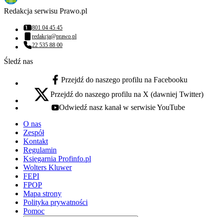
Redakcja serwisu Prawo.pl
801 04 45 45
Numer telefonu:
redakcja@prawo.pl
Adres email:
22 535 88 00
Numer telefonu:
Śledź nas
Przejdź do naszego profilu na Facebooku
facebook - otwiera się w nowej karcie
Przejdź do naszego profilu na X (dawniej Twitter)
x - otwiera się w nowej karcie
Odwiedź nasz kanał w serwisie YouTube
youtube - otwiera się w nowej karcie
O nas
Zespół
Kontakt
Regulamin
Księgarnia Profinfo.pl
Wolters Kluwer
FEPI
FPOP
Mapa strony
Polityka prywatności
Pomoc