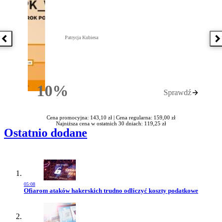
Patrycja Kubiesa
Poprzednia książka
N
10%
Sprawdź
Rabatu
Cena promocyjna: 143,10 zł |
Cena regularna: 159,00 zł
Najniższa cena w ostatnich 30 dniach: 119,25 zł
Ostatnio dodane
05:08
Przejdź do artykułu:
Ofiarom ataków hakerskich trudno odliczyć koszty podatkowe