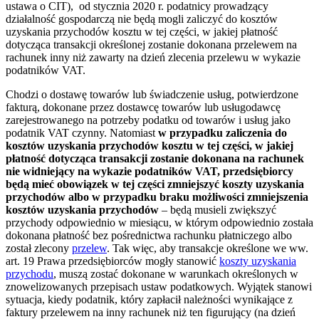
ustawa o CIT), od stycznia 2020 r. podatnicy prowadzący
działalność gospodarczą nie będą mogli zaliczyć do kosztów
uzyskania przychodów kosztu w tej części, w jakiej płatność
dotycząca transakcji określonej zostanie dokonana przelewem na
rachunek inny niż zawarty na dzień zlecenia przelewu w wykazie
podatników VAT.
Chodzi o dostawę towarów lub świadczenie usług, potwierdzone
fakturą, dokonane przez dostawcę towarów lub usługodawcę
zarejestrowanego na potrzeby podatku od towarów i usług jako
podatnik VAT czynny. Natomiast
w przypadku zaliczenia do
kosztów uzyskania przychodów kosztu w tej części, w jakiej
płatność dotycząca transakcji zostanie dokonana na rachunek
nie widniejący na wykazie podatników VAT, przedsiębiorcy
będą mieć obowiązek w tej części zmniejszyć koszty uzyskania
przychodów albo w przypadku braku możliwości zmniejszenia
kosztów uzyskania przychodów
– będą musieli zwiększyć
przychody odpowiednio w miesiącu, w którym odpowiednio została
dokonana płatność bez pośrednictwa rachunku płatniczego albo
został zlecony
przelew
. Tak więc, aby transakcje określone we ww.
art. 19 Prawa przedsiębiorców mogły stanowić
koszty uzyskania
przychodu
, muszą zostać dokonane w warunkach określonych w
znowelizowanych przepisach ustaw podatkowych. Wyjątek stanowi
sytuacja, kiedy podatnik, który zapłacił należności wynikające z
faktury przelewem na inny rachunek niż ten figurujący (na dzień