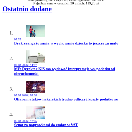
Najniższa cena w ostatnich 30 dniach: 119,25 zł
Ostatnio dodane
05:32
Przejdź do artykułu:
Brak zaangażowania w wychowanie dziecka to jeszcze za mało
07.08.2026 | 14:47
Przejdź do artykułu:
MF: Dyrektor KIS ma wydawać interpretacje ws. podatku od
nieruchomości
07.08.2026 | 05:08
Przejdź do artykułu:
Ofiarom ataków hakerskich trudno odliczyć koszty podatkowe
06.08.2026 | 17:05
Przejdź do artykułu:
Senat za poprawkami do zmian w VAT