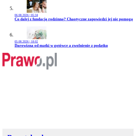
06.08.2026 | 05:34
Przejdź do artykułu:
Co dalej z fundacją rodzinną? Chaotyczne zapowiedzi jej nie pomogą
05.08.2026 | 18:02
Przejdź do artykułu:
Darowizna od matki w gotówce a zwolnienie z podatku