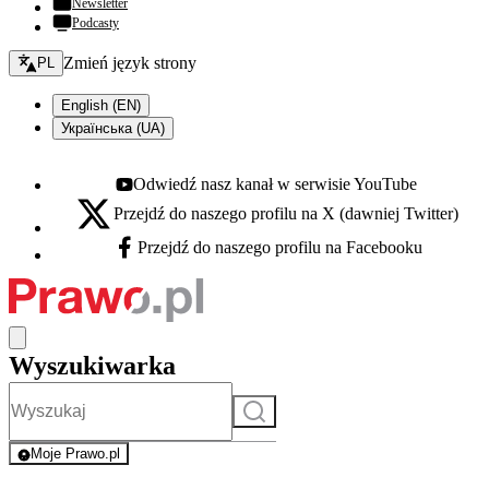
Newsletter
Podcasty
Zmień język - bieżący:
Zmień język strony
PL
English (EN)
Українська (UA)
Odwiedź nasz kanał w serwisie YouTube
Youtube - otwiera się w nowej karcie
Przejdź do naszego profilu na X (dawniej Twitter)
X - otwiera się w nowej karcie
Przejdź do naszego profilu na Facebooku
Facebook - otwiera się w nowej karcie
Wyszukiwarka
Szukaj
Moje Prawo.pl
- rejestracja i logowanie do serwisu