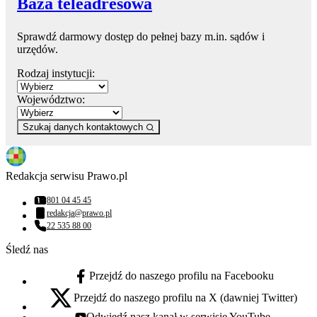
Baza teleadresowa
Sprawdź darmowy dostęp do pełnej bazy m.in. sądów i
urzędów.
Rodzaj instytucji:
Województwo:
Szukaj danych kontaktowych
Redakcja serwisu Prawo.pl
801 04 45 45
Numer telefonu:
redakcja@prawo.pl
Adres email:
22 535 88 00
Numer telefonu:
Śledź nas
Przejdź do naszego profilu na Facebooku
facebook - otwiera się w nowej karcie
Przejdź do naszego profilu na X (dawniej Twitter)
x - otwiera się w nowej karcie
Odwiedź nasz kanał w serwisie YouTube