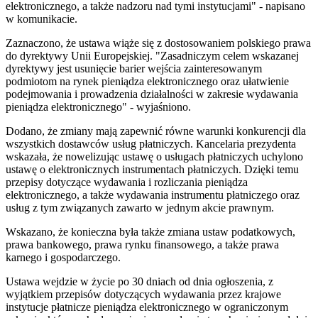
elektronicznego, a także nadzoru nad tymi instytucjami" - napisano
w komunikacie.
Zaznaczono, że ustawa wiąże się z dostosowaniem polskiego prawa
do dyrektywy Unii Europejskiej. "Zasadniczym celem wskazanej
dyrektywy jest usunięcie barier wejścia zainteresowanym
podmiotom na rynek pieniądza elektronicznego oraz ułatwienie
podejmowania i prowadzenia działalności w zakresie wydawania
pieniądza elektronicznego" - wyjaśniono.
Dodano, że zmiany mają zapewnić równe warunki konkurencji dla
wszystkich dostawców usług płatniczych. Kancelaria prezydenta
wskazała, że nowelizując ustawę o usługach płatniczych uchylono
ustawę o elektronicznych instrumentach płatniczych. Dzięki temu
przepisy dotyczące wydawania i rozliczania pieniądza
elektronicznego, a także wydawania instrumentu płatniczego oraz
usług z tym związanych zawarto w jednym akcie prawnym.
Wskazano, że konieczna była także zmiana ustaw podatkowych,
prawa bankowego, prawa rynku finansowego, a także prawa
karnego i gospodarczego.
Ustawa wejdzie w życie po 30 dniach od dnia ogłoszenia, z
wyjątkiem przepisów dotyczących wydawania przez krajowe
instytucje płatnicze pieniądza elektronicznego w ograniczonym