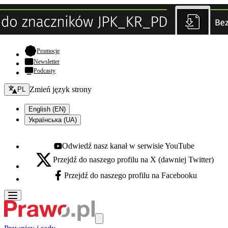
- otwiera się w nowej karcie
Promocje
Newsletter
Podcasty
Zmień język - bieżący:
Zmień język strony
PL
English (EN)
Українська (UA)
Odwiedź nasz kanał w serwisie YouTube
Youtube - otwiera się w nowej karcie
Przejdź do naszego profilu na X (dawniej Twitter)
X - otwiera się w nowej karcie
Przejdź do naszego profilu na Facebooku
Facebook - otwiera się w nowej karcie