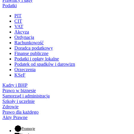
Prawnicy i sądy
Podatki
PIT
CIT
VAT
Akcyza
Ordynacja
Rachunkowość
Doradca podatkowy
Finanse publiczne
Podatki i opłaty lokalne
Podatek od spadków i darowizn
Orzeczenia
KSeF
Kadry i BHP
Prawo w biznesie
Samorząd i administracja
Szkoły i uczelnie
Zdrowie
Prawo dla każdego
Akty Prawne
- otwiera się w nowej karcie
Promocje