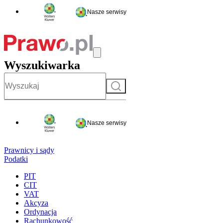
Nasze serwisy
Wyszukiwarka
Szukaj
Nasze serwisy
Prawnicy i sądy
Podatki
PIT
CIT
VAT
Akcyza
Ordynacja
Rachunkowość