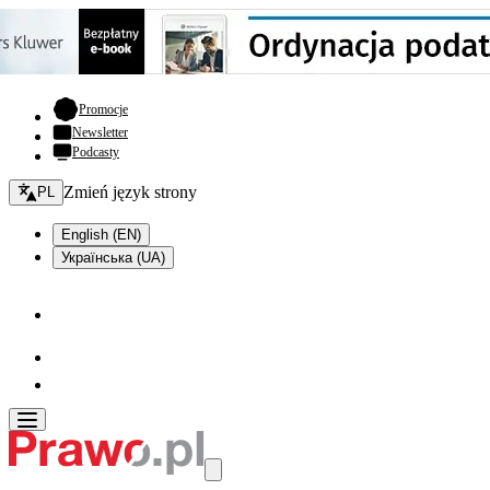
- otwiera się w nowej karcie
Promocje
Newsletter
Podcasty
Zmień język - bieżący:
Zmień język strony
PL
English (EN)
Українська (UA)