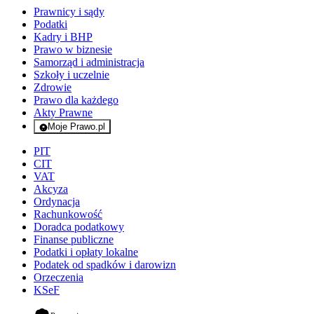
Prawnicy i sądy
Podatki
Kadry i BHP
Prawo w biznesie
Samorząd i administracja
Szkoły i uczelnie
Zdrowie
Prawo dla każdego
Akty Prawne
Moje Prawo.pl
- rejestracja i logowanie do serwisu
PIT
CIT
VAT
Akcyza
Ordynacja
Rachunkowość
Doradca podatkowy
Finanse publiczne
Podatki i opłaty lokalne
Podatek od spadków i darowizn
Orzeczenia
KSeF