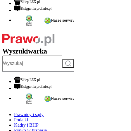
otwiera się w nowej karcie
Sklep LEX.pl
otwiera się w nowej karcie
Księgarnia profinfo.pl
Nasze serwisy
Wyszukiwarka
Szukaj
otwiera się w nowej karcie
Sklep LEX.pl
otwiera się w nowej karcie
Księgarnia profinfo.pl
Nasze serwisy
Prawnicy i sądy
Podatki
Kadry i BHP
Prawo w biznesie