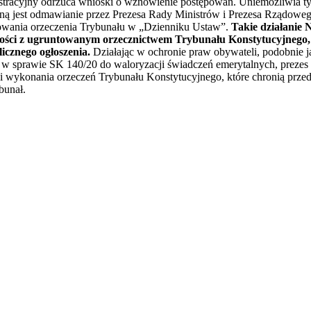
stracyjny odrzuca wnioski o wznowienie postępowań. Uniemożliwia t
yną jest odmawianie przez Prezesa Rady Ministrów i Prezesa Rządowe
owania orzeczenia Trybunału w „Dzienniku Ustaw”.
Takie działanie 
ności z ugruntowanym orzecznictwem Trybunału Konstytucyjnego
cznego ogłoszenia.
Działając w ochronie praw obywateli, podobnie j
w sprawie SK 140/20 do waloryzacji świadczeń emerytalnych, preze
i wykonania orzeczeń Trybunału Konstytucyjnego, które chronią prze
ybunał.
iera się w nowym oknie