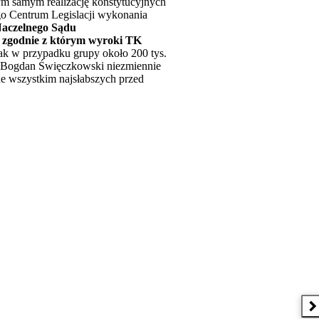
ym samym realizację konstytucyjnych
go Centrum Legislacji wykonania
Naczelnego Sądu
, zgodnie z którym wyroki TK
ak w przypadku grupy około 200 tys.
s Bogdan Święczkowski niezmiennie
de wszystkim najsłabszych przed
N