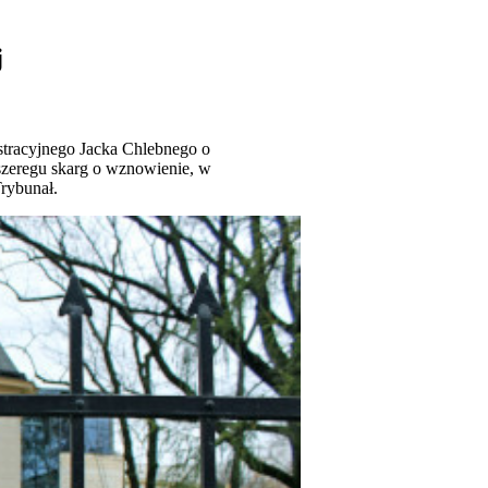
j
tracyjnego Jacka Chlebnego o
szeregu skarg o wznowienie, w
rybunał.