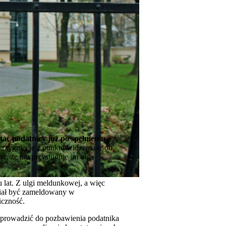
ać podatnicy już po spełnieniu
strzygnięcie z punktu widzenia osób,
ąc, że nie przysługuje im ulga
 lat. Z ulgi meldunkowej, a więc
siał być zameldowany w
iczność.
 prowadzić do pozbawienia podatnika