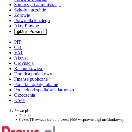
Samorząd i administracja
Szkoły i uczelnie
Zdrowie
Prawo dla każdego
Akty Prawne
Moje Prawo.pl
- rejestracja i logowanie do serwisu
PIT
CIT
VAT
Akcyza
Ordynacja
Rachunkowość
Doradca podatkowy
Finanse publiczne
Podatki i opłaty lokalne
Podatek od spadków i darowizn
Orzeczenia
KSeF
Prawo.pl
Podatki
Prezes TK zwraca się do prezesa NSA w sprawie ulgi meldunkowej