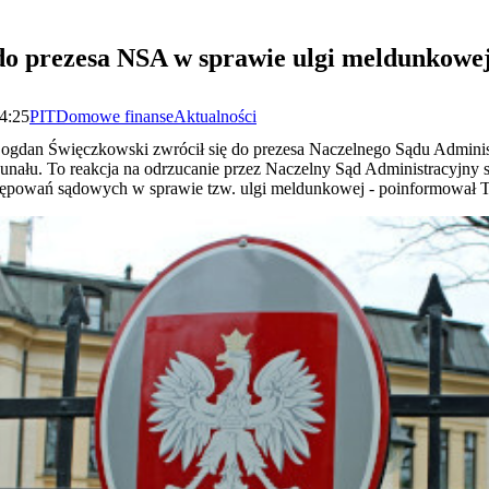
do prezesa NSA w sprawie ulgi meldunkowe
14:25
PIT
Domowe finanse
Aktualności
ogdan Święczkowski zwrócił się do prezesa Naczelnego Sądu Adminis
unału. To reakcja na odrzucanie przez Naczelny Sąd Administracyjny 
tępowań sądowych w sprawie tzw. ulgi meldunkowej - poinformował T