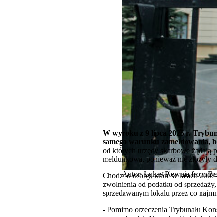
W wyroku z 9 lipca 2025 r. Trybun
samego warunku zameldowania, be
od których urzędy skarbowe żądają po
meldunkowa, ponieważ nie złożyły
Autor: Lukas Plewnia from Ber
Chodzi o osoby, które w latach 2007-
zwolnienia od podatku od sprzedaży
sprzedawanym lokalu przez co najmnie
- Pomimo orzeczenia Trybunału Kons