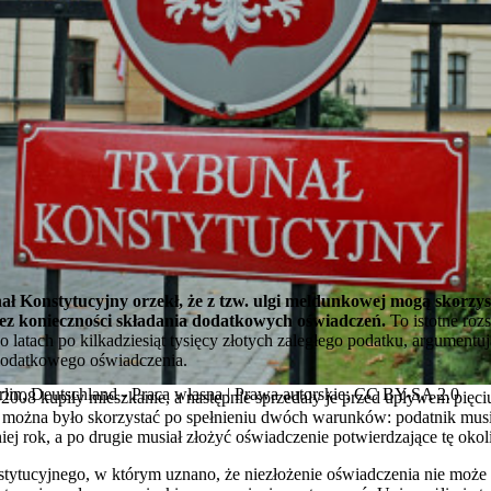
ał Konstytucyjny orzekł, że z tzw. ulgi meldunkowej mogą skorzyst
z konieczności składania dodatkowych oświadczeń.
To istotne roz
 latach po kilkadziesiąt tysięcy złotych zaległego podatku, argumentuj
 dodatkowego oświadczenia.
lin, Deutschland - Praca własna | Prawa autorskie: CC BY-SA 2.0
2008 kupiły mieszkanie, a następnie sprzedały je przed upływem pięciu
, można było skorzystać po spełnieniu dwóch warunków: podatnik mu
j rok, a po drugie musiał złożyć oświadczenie potwierdzające tę okol
tytucyjnego, w którym uznano, że niezłożenie oświadczenia nie może