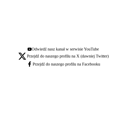
Odwiedź nasz kanał w serwisie YouTube
Youtube - otwiera się w nowej karcie
Przejdź do naszego profilu na X (dawniej Twitter)
X - otwiera się w nowej karcie
Przejdź do naszego profilu na Facebooku
Facebook - otwiera się w nowej karcie