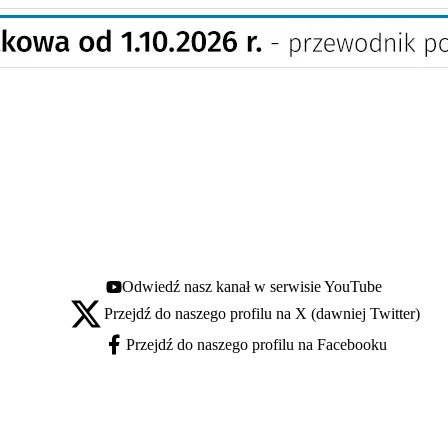
Odwiedź nasz kanał w serwisie YouTube
Youtube - otwiera się w nowej karcie
Przejdź do naszego profilu na X (dawniej Twitter)
X - otwiera się w nowej karcie
Przejdź do naszego profilu na Facebooku
Facebook - otwiera się w nowej karcie