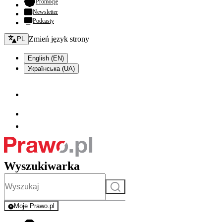
- otwiera się w nowej karcie
Promocje
Newsletter
Podcasty
Zmień język - bieżący:
Zmień język strony
PL
English (EN)
Українська (UA)
Wyszukiwarka
Szukaj
Moje Prawo.pl
- rejestracja i logowanie do serwisu