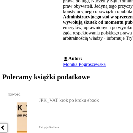
prawa do ulgi, Naczelny Sąd Admini
praw obywateli. Jedyną tego przycz
konstytucyjnego obowiązku opublik
Administracyjnego stoi w sprzecz
wywołują skutek od momentu publi
emerytów, uprawnionych po wyroku 
żąda respektowania polskiego prawa 
arbitralnością władzy - informuje Tr
Autor:
Monika Pogroszewska
Polecamy książki podatkowe
Przejdź do: JPK_VAT krok po kroku ebook, Patrycja Kubiesa - otw
NOWOŚĆ
JPK_VAT krok po kroku ebook
Patrycja Kubiesa
Poprzednia książka