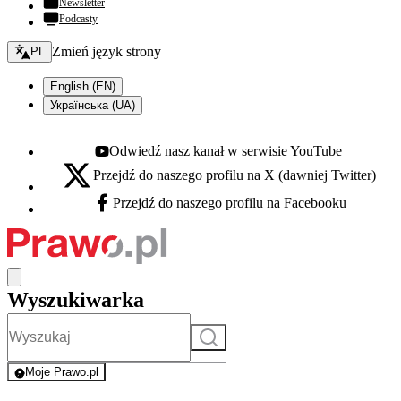
Newsletter
Podcasty
Zmień język - bieżący:
Zmień język strony
PL
English (EN)
Українська (UA)
Odwiedź nasz kanał w serwisie YouTube
Youtube - otwiera się w nowej karcie
Przejdź do naszego profilu na X (dawniej Twitter)
X - otwiera się w nowej karcie
Przejdź do naszego profilu na Facebooku
Facebook - otwiera się w nowej karcie
Wyszukiwarka
Szukaj
Moje Prawo.pl
- rejestracja i logowanie do serwisu