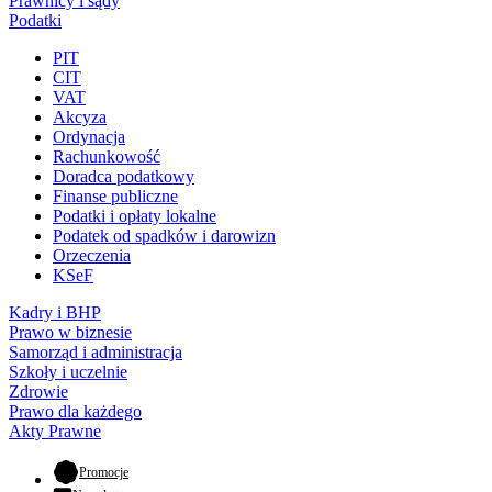
Prawnicy i sądy
Podatki
PIT
CIT
VAT
Akcyza
Ordynacja
Rachunkowość
Doradca podatkowy
Finanse publiczne
Podatki i opłaty lokalne
Podatek od spadków i darowizn
Orzeczenia
KSeF
Kadry i BHP
Prawo w biznesie
Samorząd i administracja
Szkoły i uczelnie
Zdrowie
Prawo dla każdego
Akty Prawne
- otwiera się w nowej karcie
Promocje