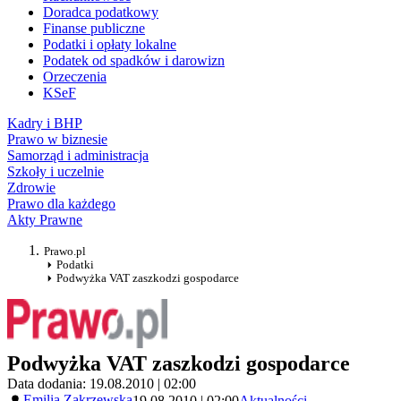
Doradca podatkowy
Finanse publiczne
Podatki i opłaty lokalne
Podatek od spadków i darowizn
Orzeczenia
KSeF
Kadry i BHP
Prawo w biznesie
Samorząd i administracja
Szkoły i uczelnie
Zdrowie
Prawo dla każdego
Akty Prawne
Prawo.pl
Podatki
Podwyżka VAT zaszkodzi gospodarce
Podwyżka VAT zaszkodzi gospodarce
Data dodania: 19.08.2010 | 02:00
Emilia Zakrzewska
19.08.2010 | 02:00
Aktualności