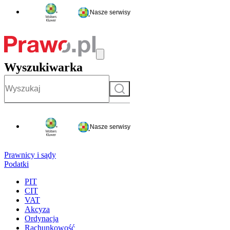
Nasze serwisy
Wyszukiwarka
Szukaj
Nasze serwisy
Prawnicy i sądy
Podatki
PIT
CIT
VAT
Akcyza
Ordynacja
Rachunkowość