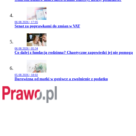
06.08.2026 | 17:05
Przejdź do artykułu:
Senat za poprawkami do zmian w VAT
06.08.2026 | 05:34
Przejdź do artykułu:
Co dalej z fundacją rodzinną? Chaotyczne zapowiedzi jej nie pomogą
05.08.2026 | 18:02
Przejdź do artykułu:
Darowizna od matki w gotówce a zwolnienie z podatku