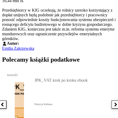
16,44 mld zł.
Przedsiębiorcy w KIG oczekują, że rolnicy szeroko korzystający z
dopłat unijnych będą podobnie jak przedsiębiorcy i pracownicy
ponosić odpowiednie koszty funkcjonowania systemu ubezpieczeń i
rosnącego deficytu budżetowego w dobie kryzysu gospodarczego.
Zdaniem KIG, konieczna jest także m.in. reforma systemu emerytur
mundurowych oraz ograniczenie przywilejów emerytalnych
górników.
Autor:
Emilia Zakrzewska
Polecamy książki podatkowe
Przejdź do: JPK_VAT krok po kroku ebook, Patrycja Kubiesa - otw
NOWOŚĆ
JPK_VAT krok po kroku ebook
Patrycja Kubiesa
Poprzednia książka
N