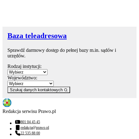
Baza teleadresowa
Sprawdź darmowy dostęp do pełnej bazy m.in. sądów i
urzędów.
Rodzaj instytucji:
Województwo:
Szukaj danych kontaktowych
Redakcja serwisu Prawo.pl
801 04 45 45
Numer telefonu:
redakcja@prawo.pl
Adres email:
22 535 88 00
Numer telefonu: