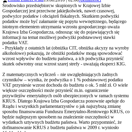
Środowisko przedsiębiorcw skupionych w Krajowej Izbie
Gospodarczej jest przeciwne jakiejkolwiek, nawet czasowej,
podwyżce podatkw i obciążeń fiskalnych. Skutkiem podwyżki
podatkw może być załamanie się popytu wewnętrznego, będącego
istotnym elementem utrzymania wzrostu gospodarczego uważa
Krajowa Izba Gospodarcza, odnosząc się do pojawiających się
informacji na temat możliwej podwyżki podstawowej stawki
podatku VAT.
- Przykłady z ostatnich lat (obniżka CIT, obniżka akcyzy na wyroby
alkoholowe) pokazują, że obniżki podatków mogą spowodować
wzrost wpływów do budżetu państwa, a ich podwyżka przynieść
skutek odwrotny oraz wzrost szarej strefy - uważają eksperci KIG.
Z matematycznych wyliczeń – nie uwzględniających żadnych
czynników – wynika, że podwyżka o 1 % podstawowej podatku
VAT przyniesie wzrost dochodu do budżetu o ok. 5 mld zł. O wiele
większe oszczędności może przynieść m.in. ograniczenie
przywilejów emerytalnych osób ubezpieczonych w ramach systemu
KRUS. Dlatego Krajowa Izba Gospodarcza ponownie apeluje do
Rządu i wszystkich parlamentarzystów o jak najszybszą zmianę
sposobu finansowania Funduszu Emerytalno-Rentowego KRUS, co
będzie najlepszym sposobem na znalezienie oszczędności w
wydatkach sztywnych budżetu państwa. Warto przypomnieć, że
dofinansowanie KRUS z budżetu państwa w 2009 r. wyniosło