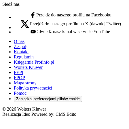
Śledź nas
Przejdź do naszego profilu na Facebooku
facebook - otwiera się w nowej karcie
Przejdź do naszego profilu na X (dawniej Twitter)
x - otwiera się w nowej karcie
Odwiedź nasz kanał w serwisie YouTube
youtube - otwiera się w nowej karcie
O nas
Zespół
Kontakt
Regulamin
Księgarnia Profinfo.pl
Wolters Kluwer
FEPI
FPOP
Mapa strony
Polityka prywatności
Pomoc
Zarządzaj preferencjami plików cookie
© 2026 Wolters Kluwer
Realizacja Ideo Powered by:
CMS Edito