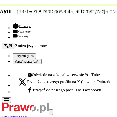
- otwiera się w nowej karcie
Promocje
Newsletter
Podcasty
Zmień język - bieżący:
Zmień język strony
PL
English (EN)
Українська (UA)
Odwiedź nasz kanał w serwisie YouTube
Youtube - otwiera się w nowej karcie
Przejdź do naszego profilu na X (dawniej Twitter)
X - otwiera się w nowej karcie
Przejdź do naszego profilu na Facebooku
Facebook - otwiera się w nowej karcie