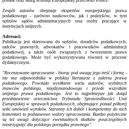
polskie oraz skarg Komisji Europejskiej przeciwko Polsce.
Zespół autorów obejmuje ekspertów europejskiego prawa
podatkowego - zarówno naukowców, jak i praktyków, w tym
sędziów sądów administracyjnych oraz osoby pracujące w
instytucjach unijnych.
Adresaci:
Publikacja jest skierowana do sędziów, doradców podatkowych,
radców prawnych, adwokatów i pracowników administracji
podatkowej, a także osób związanych z tworzeniem prawa
podatkowego. Może być wykorzystywana również w procesie
dydaktycznym.
"Recenzowane opracowanie - biorąc pod uwagę jego treść i formę -
nie ma odpowiednika w polskiej literaturze z zakresu prawa
podatkowego. Powstało wysiłkiem wielu autorów, wybitnych
znawców polskiego, międzynarodowego i przede wszystkim
unijnego prawa podatkowego. Jest to najpełniejsze jak dotąd
przedstawienie orzecznictwa Trybunału Sprawiedliwości Unii
Europejskiej w sprawach podatkowych, obejmujące ponad półtorej
setki omówień wyroków. Staranny ich dobór i kompetentny do nich
komentarz to podstawowe walory opracowania. Bardzo pożyteczne
są też uwagi dotyczące ewentualnych skutków poszczególnych
rozstrzygnięć dla polskiego porządku prawnego".