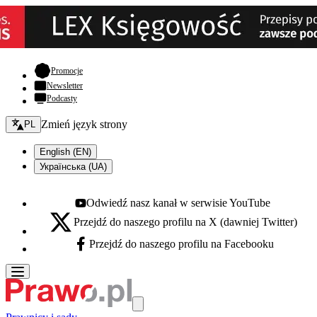
- otwiera się w nowej karcie
Promocje
Newsletter
Podcasty
Zmień język - bieżący:
Zmień język strony
PL
English (EN)
Українська (UA)
Odwiedź nasz kanał w serwisie YouTube
Youtube - otwiera się w nowej karcie
Przejdź do naszego profilu na X (dawniej Twitter)
X - otwiera się w nowej karcie
Przejdź do naszego profilu na Facebooku
Facebook - otwiera się w nowej karcie