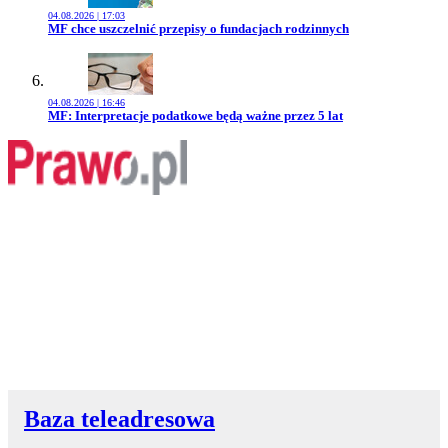
04.08.2026 | 17:03
Przejdź do artykułu:
MF chce uszczelnić przepisy o fundacjach rodzinnych
04.08.2026 | 16:46
Przejdź do artykułu:
MF: Interpretacje podatkowe będą ważne przez 5 lat
Baza teleadresowa