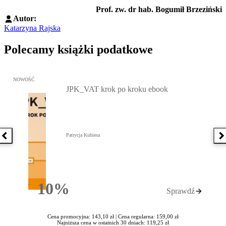
Prof. zw. dr hab. Bogumił Brzeziński
Autor:
Katarzyna Rajska
Polecamy książki podatkowe
Przejdź do: JPK_VAT krok po kroku ebook, Patrycja Kubiesa - otw
NOWOŚĆ
JPK_VAT krok po kroku ebook
Patrycja Kubiesa
Poprzednia książka
N
10%
Sprawdź
Rabatu
Cena promocyjna: 143,10 zł |
Cena regularna: 159,00 zł
Najniższa cena w ostatnich 30 dniach: 119,25 zł