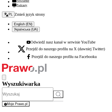
Newsletter
Podcasty
Zmień język - bieżący:
Zmień język strony
PL
English (EN)
Українська (UA)
Odwiedź nasz kanał w serwisie YouTube
Youtube - otwiera się w nowej karcie
Przejdź do naszego profilu na X (dawniej Twitter)
X - otwiera się w nowej karcie
Przejdź do naszego profilu na Facebooku
Facebook - otwiera się w nowej karcie
Wyszukiwarka
Szukaj
Moje Prawo.pl
- rejestracja i logowanie do serwisu