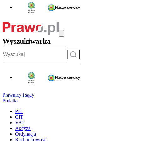
Nasze serwisy
Wyszukiwarka
Szukaj
Nasze serwisy
Prawnicy i sądy
Podatki
PIT
CIT
VAT
Akcyza
Ordynacja
Rachunkowość