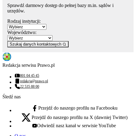
Sprawdź darmowy dostęp do pełnej bazy m.in. sądów i
urzędów.
Rodzaj instytucji:
Województwo:
Szukaj danych kontaktowych
Redakcja serwisu Prawo.pl
801 04 45 45
Numer telefonu:
redakcja@prawo.pl
Adres email:
22 535 88 00
Numer telefonu:
Śledź nas
Przejdź do naszego profilu na Facebooku
facebook - otwiera się w nowej karcie
Przejdź do naszego profilu na X (dawniej Twitter)
x - otwiera się w nowej karcie
Odwiedź nasz kanał w serwisie YouTube
youtube - otwiera się w nowej karcie
O nas