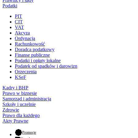
Prawnicy i sądy
Podatki
PIT
CIT
VAT
Akcyza
Ordynacja
Rachunkowość
Doradca podatkowy
Finanse publiczne
Podatki i opłaty lokalne
Podatek od spadków i darowizn
Orzeczenia
KSeF
Kadry i BHP
Prawo w biznesie
Samorząd i administracja
Szkoły i uczelnie
Zdrowie
Prawo dla każdego
Akty Prawne
- otwiera się w nowej karcie
Promocje