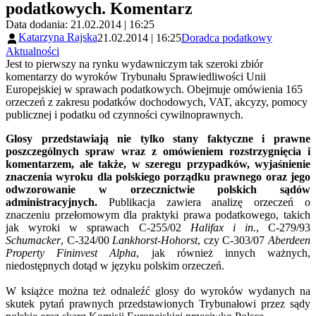
podatkowych. Komentarz
Data dodania: 21.02.2014 | 16:25
Katarzyna Rajska
21.02.2014 | 16:25
Doradca podatkowy
Aktualności
Jest to pierwszy na rynku wydawniczym tak szeroki zbiór
komentarzy do wyroków Trybunału Sprawiedliwości Unii
Europejskiej w sprawach podatkowych. Obejmuje omówienia 165
orzeczeń z zakresu podatków dochodowych, VAT, akcyzy, pomocy
publicznej i podatku od czynności cywilnoprawnych.
Glosy przedstawiają nie tylko stany faktyczne i prawne
poszczególnych spraw wraz z omówieniem rozstrzygnięcia i
komentarzem, ale także, w szeregu przypadków, wyjaśnienie
znaczenia wyroku dla polskiego porządku prawnego oraz jego
odwzorowanie w orzecznictwie polskich sądów
administracyjnych.
Publikacja zawiera analizę orzeczeń o
znaczeniu przełomowym dla praktyki prawa podatkowego, takich
jak wyroki w sprawach C-255/02
Halifax i in.
, C-279/93
Schumacker
, C-324/00
Lankhorst-Hohorst
, czy C-303/07
Aberdeen
Property Fininvest Alpha
, jak również innych ważnych,
niedostępnych dotąd w języku polskim orzeczeń.
W książce można też odnaleźć glosy do wyroków wydanych na
skutek pytań prawnych przedstawionych Trybunałowi przez sądy