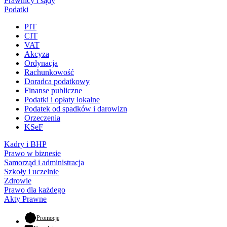
Prawnicy i sądy
Podatki
PIT
CIT
VAT
Akcyza
Ordynacja
Rachunkowość
Doradca podatkowy
Finanse publiczne
Podatki i opłaty lokalne
Podatek od spadków i darowizn
Orzeczenia
KSeF
Kadry i BHP
Prawo w biznesie
Samorząd i administracja
Szkoły i uczelnie
Zdrowie
Prawo dla każdego
Akty Prawne
- otwiera się w nowej karcie
Promocje