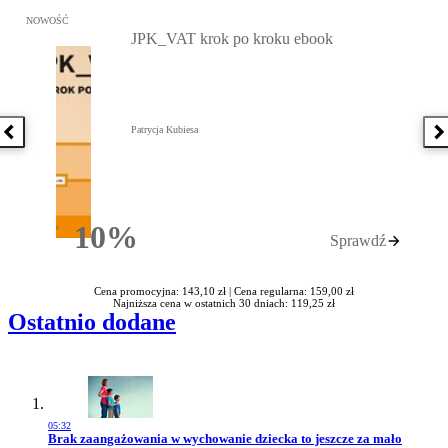
Przejdź do: JPK_VAT krok po kroku ebook, Patrycja Kubiesa - otw
NOWOŚĆ
JPK_VAT krok po kroku ebook
Patrycja Kubiesa
Poprzednia książka
N
10%
Sprawdź
Rabatu
Cena promocyjna: 143,10 zł |
Cena regularna: 159,00 zł
Najniższa cena w ostatnich 30 dniach: 119,25 zł
Ostatnio dodane
05:32
Przejdź do artykułu:
Brak zaangażowania w wychowanie dziecka to jeszcze za mało