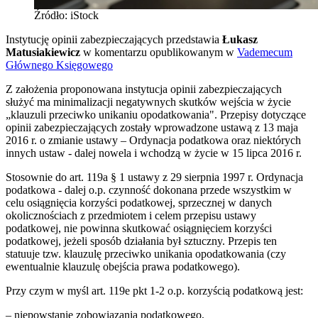
Źródło: iStock
Instytucję opinii zabezpieczających przedstawia
Łukasz
Matusiakiewicz
w komentarzu opublikowanym w
Vademecum
Głównego Księgowego
Z założenia proponowana instytucja opinii zabezpieczających
służyć ma minimalizacji negatywnych skutków wejścia w życie
„klauzuli przeciwko unikaniu opodatkowania". Przepisy dotyczące
opinii zabezpieczających zostały wprowadzone ustawą z 13 maja
2016 r. o zmianie ustawy – Ordynacja podatkowa oraz niektórych
innych ustaw - dalej nowela i wchodzą w życie w 15 lipca 2016 r.
Stosownie do art. 119a § 1 ustawy z 29 sierpnia 1997 r. Ordynacja
podatkowa - dalej o.p. czynność dokonana przede wszystkim w
celu osiągnięcia korzyści podatkowej, sprzecznej w danych
okolicznościach z przedmiotem i celem przepisu ustawy
podatkowej, nie powinna skutkować osiągnięciem korzyści
podatkowej, jeżeli sposób działania był sztuczny. Przepis ten
statuuje tzw. klauzulę przeciwko unikania opodatkowania (czy
ewentualnie klauzulę obejścia prawa podatkowego).
Przy czym w myśl art. 119e pkt 1-2 o.p. korzyścią podatkową jest:
– niepowstanie zobowiązania podatkowego,