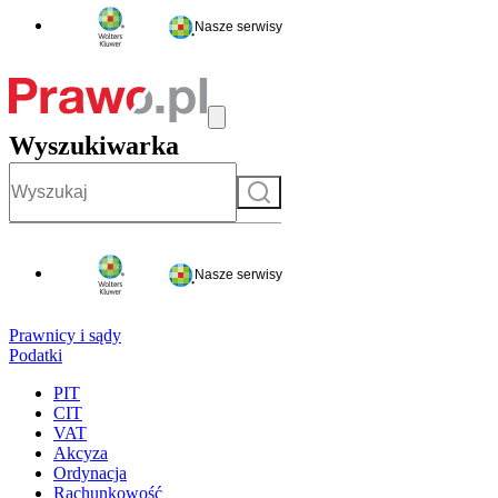
Nasze serwisy
Wyszukiwarka
Szukaj
Nasze serwisy
Prawnicy i sądy
Podatki
PIT
CIT
VAT
Akcyza
Ordynacja
Rachunkowość