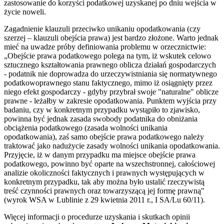
zastosowanie do korzyści podatkowej uzyskanej po dniu wejścia w
życie noweli.
Zagadnienie klauzuli przeciwko unikaniu opodatkowania (czy
szerzej – klauzuli obejścia prawa) jest bardzo złożone. Warto jednak
mieć na uwadze próby definiowania problemu w orzecznictwie:
„Obejście prawa podatkowego polega na tym, iż wskutek celowo
sztucznego kształtowania prawnego oblicza działań gospodarczych
- podatnik nie doprowadza do urzeczywistniania się normatywnego
podatkowoprawnego stanu faktycznego, mimo iż osiągnięty przez
niego efekt gospodarczy - gdyby przybrał swoje "naturalne" oblicze
prawne - leżałby w zakresie opodatkowania. Punktem wyjścia przy
badaniu, czy w konkretnym przypadku wystąpiło to zjawisko,
powinna być jednak zasada swobody podatnika do obniżania
obciążenia podatkowego (zasada wolności unikania
opodatkowania), zaś samo obejście prawa podatkowego należy
traktować jako nadużycie zasady wolności unikania opodatkowania.
Przyjęcie, iż w danym przypadku ma miejsce obejście prawa
podatkowego, powinno być oparte na wszechstronnej, całościowej
analizie okoliczności faktycznych i prawnych występujących w
konkretnym przypadku, tak aby można było ustalić rzeczywistą
treść czynności prawnych oraz towarzyszącą jej formę prawną"
(wyrok WSA w Lublinie z 29 kwietnia 2011 r., I SA/Lu 60/11).
Więcej informacji o procedurze uzyskania i skutkach opinii