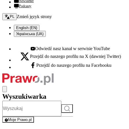
Newsletter
Podcasty
Zmień język - bieżący:
Zmień język strony
PL
English (EN)
Українська (UA)
Odwiedź nasz kanał w serwisie YouTube
Youtube - otwiera się w nowej karcie
Przejdź do naszego profilu na X (dawniej Twitter)
X - otwiera się w nowej karcie
Przejdź do naszego profilu na Facebooku
Facebook - otwiera się w nowej karcie
Wyszukiwarka
Szukaj
Moje Prawo.pl
- rejestracja i logowanie do serwisu