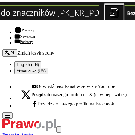
- otwiera się w nowej karcie
Promocje
Newsletter
Podcasty
Zmień język - bieżący:
Zmień język strony
PL
English (EN)
Українська (UA)
Odwiedź nasz kanał w serwisie YouTube
Youtube - otwiera się w nowej karcie
Przejdź do naszego profilu na X (dawniej Twitter)
X - otwiera się w nowej karcie
Przejdź do naszego profilu na Facebooku
Facebook - otwiera się w nowej karcie