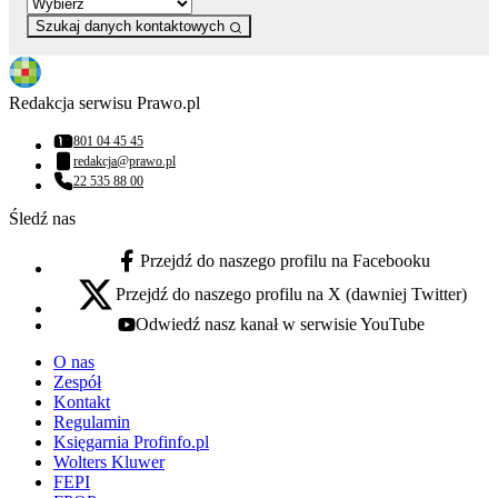
Szukaj danych kontaktowych
Redakcja serwisu Prawo.pl
801 04 45 45
Numer telefonu:
redakcja@prawo.pl
Adres email:
22 535 88 00
Numer telefonu:
Śledź nas
Przejdź do naszego profilu na Facebooku
facebook - otwiera się w nowej karcie
Przejdź do naszego profilu na X (dawniej Twitter)
x - otwiera się w nowej karcie
Odwiedź nasz kanał w serwisie YouTube
youtube - otwiera się w nowej karcie
O nas
Zespół
Kontakt
Regulamin
Księgarnia Profinfo.pl
Wolters Kluwer
FEPI