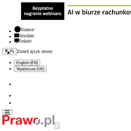
- otwiera się w nowej karcie
Promocje
Newsletter
Podcasty
Zmień język - bieżący:
Zmień język strony
PL
English (EN)
Українська (UA)