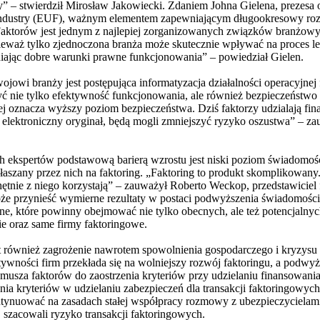
nży” – stwierdził Mirosław Jakowiecki. Zdaniem Johna Gielena, prezesa 
ndustry (EUF), ważnym elementem zapewniającym długookresowy rozwó
Faktorów jest jednym z najlepiej zorganizowanych związków branżowy
ieważ tylko zjednoczona branża może skutecznie wpływać na proces le
niając dobre warunki prawne funkcjonowania” – powiedział Gielen.
jowi branży jest postępująca informatyzacja działalności operacyjne
 nie tylko efektywność funkcjonowania, ale również bezpieczeństwo t
j oznacza wyższy poziom bezpieczeństwa. Dziś faktorzy udzialają fin
 elektroniczny oryginał, będą mogli zmniejszyć ryzyko oszustwa” – zau
ch ekspertów podstawową barierą wzrostu jest niski poziom świadomoś
łaszany przez nich na faktoring. „Faktoring to produkt skomplikowany
hętnie z niego korzystają” – zauważył Roberto Weckop, przedstawiciel
że przynieść wymierne rezultaty w postaci podwyższenia świadomości
jne, które powinny obejmować nie tylko obecnych, ale też potencjalnyc
e oraz same firmy faktoringowe.
również zagrożenie nawrotem spowolnienia gospodarczego i kryzysu 
ywności firm przekłada się na wolniejszy rozwój faktoringu, a podwyż
zmusza faktorów do zaostrzenia kryteriów przy udzielaniu finansowan
enia kryteriów w udzielaniu zabezpieczeń dla transakcji faktoringowy
ntynuować na zasadach stałej współpracy rozmowy z ubezpieczycielami, 
j szacowali ryzyko transakcji faktoringowych.