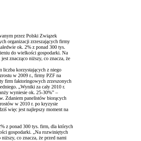
wanym przez Polski Związek
ch organizacji zrzeszających firmy
 zaledwie ok. 2% z ponad 300 tys.
sieniu do wielkości gospodarki. Na
est znacząco niższy, co znacza, że
 liczba korzystających z niego
rostu w 2009 r., firmy PZF na
ty firm faktoringowych zrzeszonych
dniego. „Wyniki za cały 2010 r.
ranży wyniesie ok. 25-30%” –
. Zdaniem panelistów biorących
rostów w 2010 r. po kryzysie
dziś więc jest najlepszy moment na
2% z ponad 300 tys. firm, dla których
ości gospodarki. „Na rozwiniętych
niższy, co znacza, że przed nami