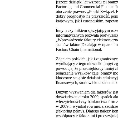
jeszcze dzisiątki lat wzrostu tej bra
Factoring and Commercial Finance I
otoczenie prawne. „Polski Związek 
dobry prognostyk na przyszłość, pon
krajowym, jak i europejskim, zapew
Innym czynnikiem sprzyjającym rozwo
informatycznych pozwala podwyższyć
„Wprowadzenie faktury elektroniczne
skanów faktur. Działając w oparciu o
Factors Chain International.
Zdaniem polskich, jak i zagraniczny
wynikający z tego niewielki popyt zg
powodują, że przedsiębiorcy mniej c
połączenie wysiłków całej branży mo
kluczowe stają się działania edukacy
finansowych, środowisko akademicki
Dużym wyzwaniem dla faktorów jest 
doświadczenie roku 2009, spadek akt
wierzytelności czy bankructwa firm 
w 2009 r. wynikał również z zaostrz
(faktoring pełny). Dlatego należy ko
współpracy z faktorami i precyzyjnie