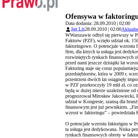
Ofensywa w faktoring
Data dodania: 28.09.2010 | 02:00
Jan Lis
28.09.2010 | 02:00
Aktualn
WWarszawie odbył się pierwszy w P
Faktorw (PZF), wzięło udział ok. 15
faktoringowe. O potencjale wzrostu f
firm, dla ktrych ta usługa jest dedy
rozwiniętych rynkach finansowych ob
przed nami jeszcze dzisiątki lat wzros
Faktoring staje się coraz popularnie
przedsiębiorstw, która w 2009 r. wz
przestrzeni dwóch lat osiągnęły im
w PZF przekroczyły 19 mld zł, co oz
będą w dużej mierze uzależnione od 
prognozował Mirosław Jakowiecki, 
udział w Kongresie, szansą dla bra
finansowym jest już pewnikiem. „Firm
wzrost w faktoringu” – powiedziała K
O potencjale wzrostu faktorignu w Pol
ta usługa jest dedykowana. Niska pe
rynkach finansowych obroty w faktor