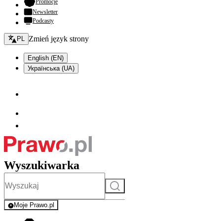
- otwiera się w nowej karcie
Promocje
Newsletter
Podcasty
Zmień język - bieżący:
Zmień język strony
PL
English (EN)
Українська (UA)
Wyszukiwarka
Szukaj
Moje Prawo.pl
- rejestracja i logowanie do serwisu