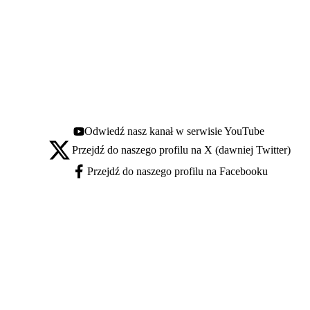
Odwiedź nasz kanał w serwisie YouTube
Youtube - otwiera się w nowej karcie
Przejdź do naszego profilu na X (dawniej Twitter)
X - otwiera się w nowej karcie
Przejdź do naszego profilu na Facebooku
Facebook - otwiera się w nowej karcie