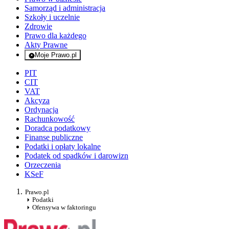
Samorząd i administracja
Szkoły i uczelnie
Zdrowie
Prawo dla każdego
Akty Prawne
Moje Prawo.pl
- rejestracja i logowanie do serwisu
PIT
CIT
VAT
Akcyza
Ordynacja
Rachunkowość
Doradca podatkowy
Finanse publiczne
Podatki i opłaty lokalne
Podatek od spadków i darowizn
Orzeczenia
KSeF
Prawo.pl
Podatki
Ofensywa w faktoringu