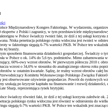
u
ości
olsce Międzynarodowy Kongres Faktoringu. W wydarzeniu, organizo
0 ekspertw z Polski i zagranicy, w tym przedstawiciele międzynarodowy
aktorignu w Polsce świadczy rwnież fakt, że dziś z tej usługi korzysta
kowana. Niska penetracja polskiego rynku widoczna jest rwnież w odnie
roty w faktoringu sięgają 6-7% wartości PKB. W Polsce ten wskaźnik j
tu tej branży.
jszym sposobem finansowania działalności gospodarczej. Świadczy o tym
rosła w Polsce o ok. 14% do 5,6 tys. podmiotów. Mimo zahamowania wz
ponujący, 60%-owy wzrost obrotów. W pierwszym półroczu 2010 r. obro
nacza wzrost o 34,6% w stosunku do analogicznego okresu roku poprze
obrotów w ostatnim kwartale. Sądzę, że realny wzrost obrotów całej b
Przewodniczący Komitetu Wykonawczego Polskiego Związku Faktorów
nży jest obserwowane ożywienie gospodarcze. Powrót do rynkowych wz
y szukają po kryzysie kapitału na finansowanie i rozwój działaności, 
ate Sharp, reprezentująca rynek brytyjski.
sce świadczy również fakt, że dziś z tej usługi korzysta zaledwie ok. 
netracja polskiego rynku widoczna jest również w odniesieniu do wielk
ingu sięgają 6-7% wartości PKB. W Polsce ten wskaźnik jest znacząco 