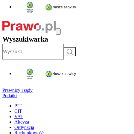
Nasze serwisy
Wyszukiwarka
Szukaj
Nasze serwisy
Prawnicy i sądy
Podatki
PIT
CIT
VAT
Akcyza
Ordynacja
Rachunkowość