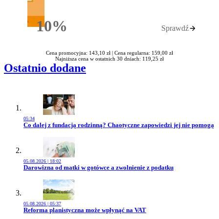
10%
Sprawdź
Rabatu
Cena promocyjna: 143,10 zł |
Cena regularna: 159,00 zł
Najniższa cena w ostatnich 30 dniach: 119,25 zł
Ostatnio dodane
05:34
Przejdź do artykułu:
Co dalej z fundacją rodzinną? Chaotyczne zapowiedzi jej nie pomogą
05.08.2026 | 18:02
Przejdź do artykułu:
Darowizna od matki w gotówce a zwolnienie z podatku
05.08.2026 | 05:37
Przejdź do artykułu:
Reforma planistyczna może wpłynąć na VAT