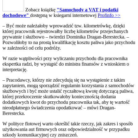
Zobacz książkę
"Samochody a VAT i podatki
dochodowe"
dostępną w ksiegarni internetowej
Profinfo >>
– Być może należałoby wprowadzić tzw. kilometrówkę, dzięki
której pracownik rejestrowałby liczbę kilometrów przejechanych
prywatnie i służbowo – twierdzi Dominika Dragan-Berestecka. –
Pozwoliłoby to na prostą kwalifikację kosztu paliwa jako przychodu
w zależności od celu podróży.
W razie wątpliwości przy wyliczaniu przychodu dla pracownika
ekspertka radzi, by wystąpić do ministra finansów z wnioskiem o
interpretację.
– Pracodawcy, którzy nie zdecydują się na wystąpienie z takim
zapytaniem, mogą sporządzić regulamin korzystania z samochodów
służbowych i być może ustalić ryczałtową kwotę dotyczącą paliwa,
której przekroczenie skutkowałoby koniecznością dodania
dodatkowych kwot do przychodu pracownika tak, aby tę wartość
nieodpłatnego świadczenia opodatkować – mówi Dragan-
Berestecka.
W polityce flotowej warto określić takie rzeczy, jak zakres i sposób
użytkowania aut firmowych oraz odpowiedzialność w przypadku
szkody komunikacyjnej czy zniszczeń.