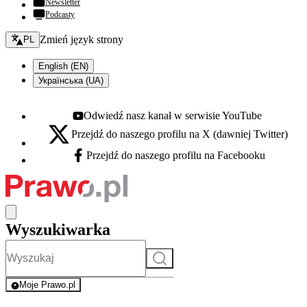
Newsletter
Podcasty
Zmień język - bieżący:
Zmień język strony
PL
English (EN)
Українська (UA)
Odwiedź nasz kanał w serwisie YouTube
Youtube - otwiera się w nowej karcie
Przejdź do naszego profilu na X (dawniej Twitter)
X - otwiera się w nowej karcie
Przejdź do naszego profilu na Facebooku
Facebook - otwiera się w nowej karcie
Wyszukiwarka
Szukaj
Moje Prawo.pl
- rejestracja i logowanie do serwisu