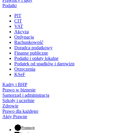
Prawnicy i sądy
Podatki
PIT
CIT
VAT
Akcyza
Ordynacja
Rachunkowość
Doradca podatkowy
Finanse publiczne
Podatki i opłaty lokalne
Podatek od spadków i darowizn
Orzeczenia
KSeF
Kadry i BHP
Prawo w biznesie
Samorząd i administracja
Szkoły i uczelnie
Zdrowie
Prawo dla każdego
Akty Prawne
- otwiera się w nowej karcie
Promocje