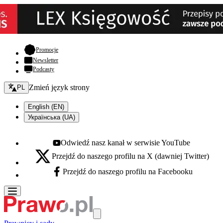
- otwiera się w nowej karcie
Promocje
Newsletter
Podcasty
Zmień język - bieżący:
Zmień język strony
PL
English (EN)
Українська (UA)
Odwiedź nasz kanał w serwisie YouTube
Youtube - otwiera się w nowej karcie
Przejdź do naszego profilu na X (dawniej Twitter)
X - otwiera się w nowej karcie
Przejdź do naszego profilu na Facebooku
Facebook - otwiera się w nowej karcie