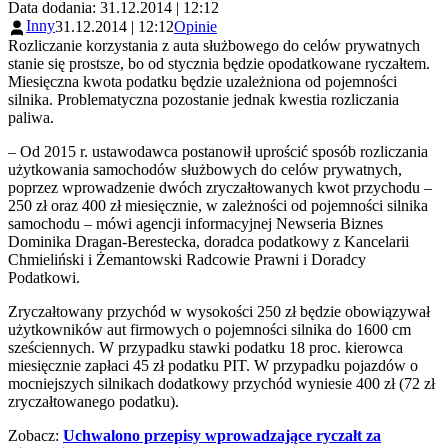
Data dodania: 31.12.2014 | 12:12
Inny
31.12.2014 | 12:12
Opinie
Rozliczanie korzystania z auta służbowego do celów prywatnych
stanie się prostsze, bo od stycznia będzie opodatkowane ryczałtem.
Miesięczna kwota podatku będzie uzależniona od pojemności
silnika. Problematyczna pozostanie jednak kwestia rozliczania
paliwa.
– Od 2015 r. ustawodawca postanowił uprościć sposób rozliczania
użytkowania samochodów służbowych do celów prywatnych,
poprzez wprowadzenie dwóch zryczałtowanych kwot przychodu –
250 zł oraz 400 zł miesięcznie, w zależności od pojemności silnika
samochodu – mówi agencji informacyjnej Newseria Biznes
Dominika Dragan-Berestecka, doradca podatkowy z Kancelarii
Chmieliński i Żemantowski Radcowie Prawni i Doradcy
Podatkowi.
Zryczałtowany przychód w wysokości 250 zł będzie obowiązywał
użytkowników aut firmowych o pojemności silnika do 1600 cm
sześciennych. W przypadku stawki podatku 18 proc. kierowca
miesięcznie zapłaci 45 zł podatku PIT. W przypadku pojazdów o
mocniejszych silnikach dodatkowy przychód wyniesie 400 zł (72 zł
zryczałtowanego podatku).
Zobacz:
Uchwalono przepisy wprowadzające ryczałt za