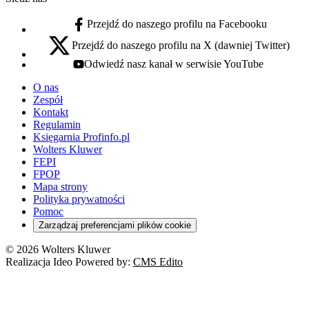
Przejdź do naszego profilu na Facebooku
facebook - otwiera się w nowej karcie
Przejdź do naszego profilu na X (dawniej Twitter)
x - otwiera się w nowej karcie
Odwiedź nasz kanał w serwisie YouTube
youtube - otwiera się w nowej karcie
O nas
Zespół
Kontakt
Regulamin
Księgarnia Profinfo.pl
Wolters Kluwer
FEPI
FPOP
Mapa strony
Polityka prywatności
Pomoc
Zarządzaj preferencjami plików cookie
© 2026 Wolters Kluwer
Realizacja Ideo Powered by:
CMS Edito