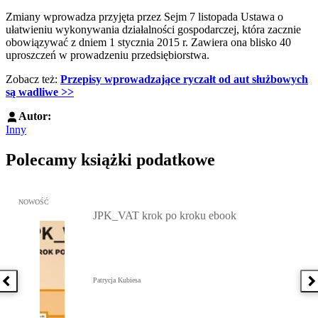
Zmiany wprowadza przyjęta przez Sejm 7 listopada Ustawa o
ułatwieniu wykonywania działalności gospodarczej, która zacznie
obowiązywać z dniem 1 stycznia 2015 r. Zawiera ona blisko 40
uproszczeń w prowadzeniu przedsiębiorstwa.
Zobacz też:
Przepisy wprowadzające ryczałt od aut służbowych
są wadliwe >>
Autor:
Inny
Polecamy książki podatkowe
Przejdź do: JPK_VAT krok po kroku ebook, Patrycja Kubiesa - otw
NOWOŚĆ
JPK_VAT krok po kroku ebook
Patrycja Kubiesa
Poprzednia książka
N