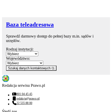
Baza teleadresowa
Sprawdź darmowy dostęp do pełnej bazy m.in. sądów i
urzędów.
Rodzaj instytucji:
Województwo:
Szukaj danych kontaktowych
Redakcja serwisu Prawo.pl
801 04 45 45
Numer telefonu:
redakcja@prawo.pl
Adres email:
22 535 88 00
Numer telefonu:
Śledź nas