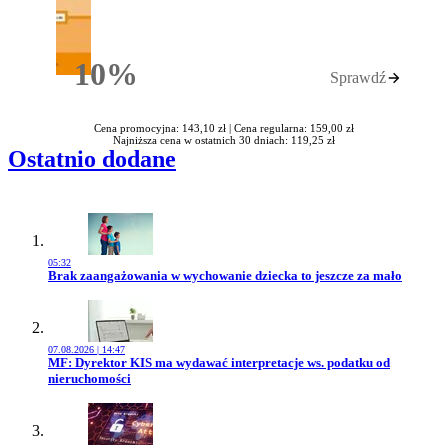
10%
Sprawdź
Rabatu
Cena promocyjna: 143,10 zł |
Cena regularna: 159,00 zł
Najniższa cena w ostatnich 30 dniach: 119,25 zł
Ostatnio dodane
05:32
Przejdź do artykułu:
Brak zaangażowania w wychowanie dziecka to jeszcze za mało
07.08.2026 | 14:47
Przejdź do artykułu:
MF: Dyrektor KIS ma wydawać interpretacje ws. podatku od
nieruchomości