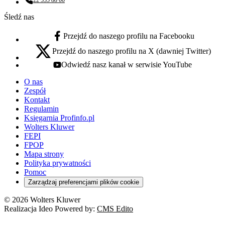
22 535 88 00
Numer telefonu:
Śledź nas
Przejdź do naszego profilu na Facebooku
facebook - otwiera się w nowej karcie
Przejdź do naszego profilu na X (dawniej Twitter)
x - otwiera się w nowej karcie
Odwiedź nasz kanał w serwisie YouTube
youtube - otwiera się w nowej karcie
O nas
Zespół
Kontakt
Regulamin
Księgarnia Profinfo.pl
Wolters Kluwer
FEPI
FPOP
Mapa strony
Polityka prywatności
Pomoc
Zarządzaj preferencjami plików cookie
© 2026 Wolters Kluwer
Realizacja Ideo Powered by:
CMS Edito