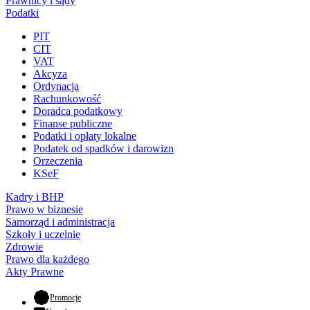
Prawnicy i sądy
Podatki
PIT
CIT
VAT
Akcyza
Ordynacja
Rachunkowość
Doradca podatkowy
Finanse publiczne
Podatki i opłaty lokalne
Podatek od spadków i darowizn
Orzeczenia
KSeF
Kadry i BHP
Prawo w biznesie
Samorząd i administracja
Szkoły i uczelnie
Zdrowie
Prawo dla każdego
Akty Prawne
- otwiera się w nowej karcie
Promocje