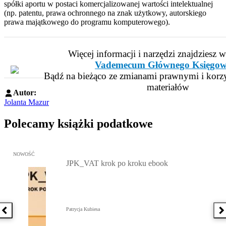
spółki aportu w postaci komercjalizowanej wartości intelektualnej
(np. patentu, prawa ochronnego na znak użytkowy, autorskiego
prawa majątkowego do programu komputerowego).
Więcej informacji i narzędzi znajdziesz 
Vademecum Głównego Księgow
Bądź na bieżąco ze zmianami prawnymi i korzy
materiałów
Autor:
Jolanta Mazur
Polecamy książki podatkowe
Przejdź do: JPK_VAT krok po kroku ebook, Patrycja Kubiesa - otw
NOWOŚĆ
JPK_VAT krok po kroku ebook
Patrycja Kubiesa
Poprzednia książka
N