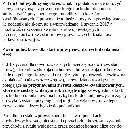
Z 3 do 6 lat wydłuży się okres
, w jakim podatnik może odliczyć
niewykorzystaną – z powodu niskiego dochodu lub poniesienia
straty – część przysługującego mu odliczenia kosztów
kwalifikowanych. Uprawnienie to będzie przy tym przysługiwać, o
ile podatnik nie skorzysta z wprowadzanej 1 stycznia 2017 r.
możliwości uzyskania zwrotu dla nowopowstających
przedsiębiorstw (tzw. start-upów) prowadzących działalność
badawczo-rozwojową.
Zwrot gotówkowy dla start-upów prowadzących działalność
B+R
Od 1 stycznia dla nowopowstających przedsiębiorstw (tzw. start-
upów), które nie wykazują dochodów albo wykazują dochody za
małe do pełnego skorzystania z ulgi z tytułu ponoszenia kosztów na
działalność badawczo-rozwojową, przewidziano rozwiązanie
polegające na
przyznawaniu zwrotu kosztów kwalifikowanych,
które nie zostały w danym roku objęte ulgą
ze względu na brak
dochodu do opodatkowania lub zbyt niski dochód, niewystarczający
do wykorzystania przysługującej ulgi. Decyzja o wyborze tego
rozwiązania należeć będzie do podatników.
Ponadto, na stałe wprowadzono do ustaw o podatkach
dochodowych zasadę nieustalania przychodu i kosztów uzyskania
przychodu z tytułu wniesienia przez podmiot komercjalizujący do