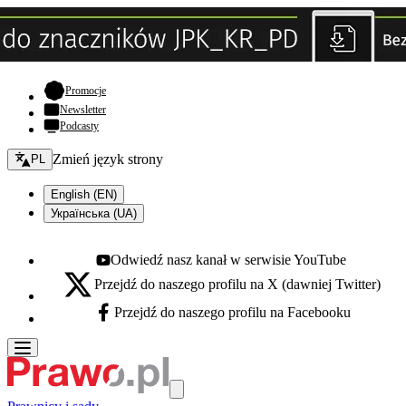
- otwiera się w nowej karcie
Promocje
Newsletter
Podcasty
Zmień język - bieżący:
Zmień język strony
PL
English (EN)
Українська (UA)
Odwiedź nasz kanał w serwisie YouTube
Youtube - otwiera się w nowej karcie
Przejdź do naszego profilu na X (dawniej Twitter)
X - otwiera się w nowej karcie
Przejdź do naszego profilu na Facebooku
Facebook - otwiera się w nowej karcie