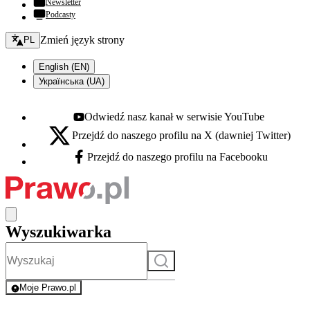
Newsletter
Podcasty
Zmień język - bieżący:
Zmień język strony
PL
English (EN)
Українська (UA)
Odwiedź nasz kanał w serwisie YouTube
Youtube - otwiera się w nowej karcie
Przejdź do naszego profilu na X (dawniej Twitter)
X - otwiera się w nowej karcie
Przejdź do naszego profilu na Facebooku
Facebook - otwiera się w nowej karcie
Wyszukiwarka
Szukaj
Moje Prawo.pl
- rejestracja i logowanie do serwisu