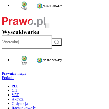
Nasze serwisy
Wyszukiwarka
Szukaj
Nasze serwisy
Prawnicy i sądy
Podatki
PIT
CIT
VAT
Akcyza
Ordynacja
Rachunkowość