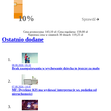
10%
Sprawdź
Rabatu
Cena promocyjna: 143,10 zł |
Cena regularna: 159,00 zł
Najniższa cena w ostatnich 30 dniach: 119,25 zł
Ostatnio dodane
08.08.2026 | 05:32
Przejdź do artykułu:
Brak zaangażowania w wychowanie dziecka to jeszcze za mało
07.08.2026 | 14:47
Przejdź do artykułu:
MF: Dyrektor KIS ma wydawać interpretacje ws. podatku od
nieruchomości