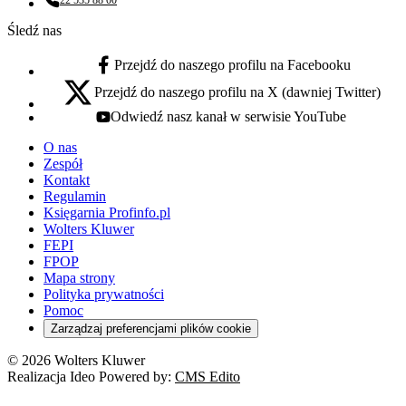
22 535 88 00
Numer telefonu:
Śledź nas
Przejdź do naszego profilu na Facebooku
facebook - otwiera się w nowej karcie
Przejdź do naszego profilu na X (dawniej Twitter)
x - otwiera się w nowej karcie
Odwiedź nasz kanał w serwisie YouTube
youtube - otwiera się w nowej karcie
O nas
Zespół
Kontakt
Regulamin
Księgarnia Profinfo.pl
Wolters Kluwer
FEPI
FPOP
Mapa strony
Polityka prywatności
Pomoc
Zarządzaj preferencjami plików cookie
© 2026 Wolters Kluwer
Realizacja Ideo Powered by:
CMS Edito