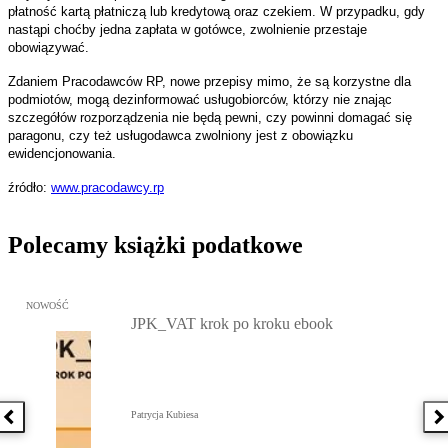
płatność kartą płatniczą lub kredytową oraz czekiem. W przypadku, gdy
nastąpi choćby jedna zapłata w gotówce, zwolnienie przestaje
obowiązywać.
Zdaniem Pracodawców RP, nowe przepisy mimo, że są korzystne dla
podmiotów, mogą dezinformować usługobiorców, którzy nie znając
szczegółów rozporządzenia nie będą pewni, czy powinni domagać się
paragonu, czy też usługodawca zwolniony jest z obowiązku
ewidencjonowania.
źródło:
www.pracodawcy.rp
Polecamy książki podatkowe
Przejdź do: JPK_VAT krok po kroku ebook, Patrycja Kubiesa - otw
NOWOŚĆ
JPK_VAT krok po kroku ebook
Patrycja Kubiesa
Poprzednia książka
N