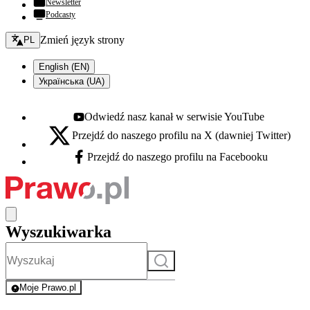
Newsletter
Podcasty
Zmień język - bieżący:
Zmień język strony
PL
English (EN)
Українська (UA)
Odwiedź nasz kanał w serwisie YouTube
Youtube - otwiera się w nowej karcie
Przejdź do naszego profilu na X (dawniej Twitter)
X - otwiera się w nowej karcie
Przejdź do naszego profilu na Facebooku
Facebook - otwiera się w nowej karcie
Wyszukiwarka
Szukaj
Moje Prawo.pl
- rejestracja i logowanie do serwisu