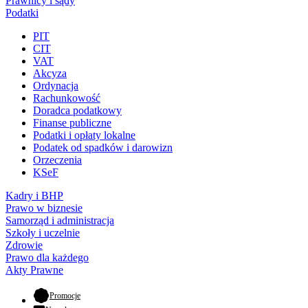
Prawnicy i sądy
Podatki
PIT
CIT
VAT
Akcyza
Ordynacja
Rachunkowość
Doradca podatkowy
Finanse publiczne
Podatki i opłaty lokalne
Podatek od spadków i darowizn
Orzeczenia
KSeF
Kadry i BHP
Prawo w biznesie
Samorząd i administracja
Szkoły i uczelnie
Zdrowie
Prawo dla każdego
Akty Prawne
- otwiera się w nowej karcie
Promocje