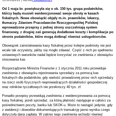
Od 1 maja br. powiększyła się o ok. 150 tys. grupa podatników,
którzy będą musieli ewidencjonować swoje obroty w kasach
fiskalnych. Nowe obowiązki objęły m.in. prawników, lekarzy,
tłumaczy.
Zdaniem Pracodawców Rzeczypospolitej Polskiej
wprowadzone przepisy z jednej strony uszczelniają system
finansowy, z drugiej zaś generują dodatkowe koszty i komplikacje po
stronie podatników, które mogą dotknąć również usługobiorców.
Obowiązek zainstalowania kasy fiskalnej przez kolejne podmioty nie jest
wcale tak oczywisty, jakby się mogło zdawać. Część z nich po spełnieniu
ustawowych warunków nadal będzie korzystać ze zwolnienia z obowiązku
stosowania kas.
Rozporządzenie Ministra Finansów z 1 stycznia 2011 roku przewiduje
zwolnienia z obowiązku rejestrowania sprzedaży za pomocą kas
fiskalnych dla podatników, gdy wartość prowadzonej przez nich sprzedaży
na rzecz osób fizycznych nieprowadzących działalności gospodarczej
oraz rolników ryczałtowych nie przekroczy 40 tys. zł.
Ponadto przepisy przewidują zwolnienia z ewidencjonowania za pomocą
kasy fiskalnej, jeżeli sprzedaż, za którą płatność następuje w całości za
pośrednictwem poczty, banku lub SKOK-u. Może to nastąpić jedynie, gdy
z ewidencji i dowodów dokumentujących transakcję jasno wynika czego
dotyczyła dana zapłata. W zakres tego zwolnienia wchodzi również