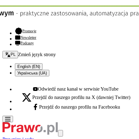
- otwiera się w nowej karcie
Promocje
Newsletter
Podcasty
Zmień język - bieżący:
Zmień język strony
PL
English (EN)
Українська (UA)
Odwiedź nasz kanał w serwisie YouTube
Youtube - otwiera się w nowej karcie
Przejdź do naszego profilu na X (dawniej Twitter)
X - otwiera się w nowej karcie
Przejdź do naszego profilu na Facebooku
Facebook - otwiera się w nowej karcie