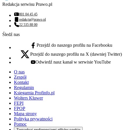
Redakcja serwisu Prawo.pl
801 04 45 45
Numer telefonu:
redakcja@prawo.pl
Adres email:
22 535 88 00
Numer telefonu:
Śledź nas
Przejdź do naszego profilu na Facebooku
facebook - otwiera się w nowej karcie
Przejdź do naszego profilu na X (dawniej Twitter)
x - otwiera się w nowej karcie
Odwiedź nasz kanał w serwisie YouTube
youtube - otwiera się w nowej karcie
O nas
Zespół
Kontakt
Regulamin
Księgarnia Profinfo.pl
Wolters Kluwer
FEPI
FPOP
Mapa strony
Polityka prywatności
Pomoc
Zarządzaj preferencjami plików cookie