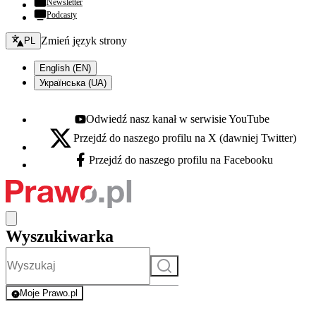
Newsletter
Podcasty
Zmień język - bieżący:
Zmień język strony
PL
English (EN)
Українська (UA)
Odwiedź nasz kanał w serwisie YouTube
Youtube - otwiera się w nowej karcie
Przejdź do naszego profilu na X (dawniej Twitter)
X - otwiera się w nowej karcie
Przejdź do naszego profilu na Facebooku
Facebook - otwiera się w nowej karcie
Wyszukiwarka
Szukaj
Moje Prawo.pl
- rejestracja i logowanie do serwisu