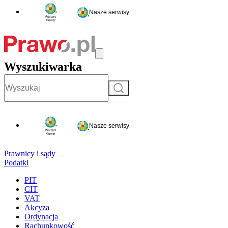
Nasze serwisy
Wyszukiwarka
Szukaj
Nasze serwisy
Prawnicy i sądy
Podatki
PIT
CIT
VAT
Akcyza
Ordynacja
Rachunkowość