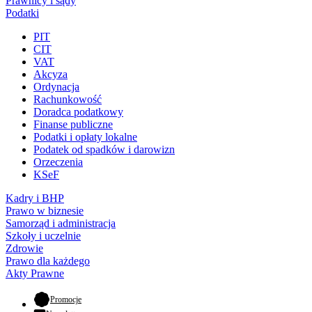
Prawnicy i sądy
Podatki
PIT
CIT
VAT
Akcyza
Ordynacja
Rachunkowość
Doradca podatkowy
Finanse publiczne
Podatki i opłaty lokalne
Podatek od spadków i darowizn
Orzeczenia
KSeF
Kadry i BHP
Prawo w biznesie
Samorząd i administracja
Szkoły i uczelnie
Zdrowie
Prawo dla każdego
Akty Prawne
- otwiera się w nowej karcie
Promocje