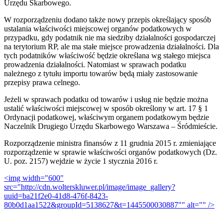
Urzędu Skarbowego.
W rozporządzeniu dodano także nowy przepis określający sposób
ustalania właściwości miejscowej organów podatkowych w
przypadku, gdy podatnik nie ma siedziby działalności gospodarczej
na terytorium RP, ale ma stałe miejsce prowadzenia działalności. Dla
tych podatników właściwość będzie określana wg stałego miejsca
prowadzenia działalności. Natomiast w sprawach podatku
należnego z tytułu importu towarów będą miały zastosowanie
przepisy prawa celnego.
Jeżeli w sprawach podatku od towarów i usług nie będzie można
ustalić właściwości miejscowej w sposób określony w art. 17 § 1
Ordynacji podatkowej, właściwym organem podatkowym będzie
Naczelnik Drugiego Urzędu Skarbowego Warszawa – Śródmieście.
Rozporządzenie ministra finansów z 11 grudnia 2015 r. zmieniające
rozporządzenie w sprawie właściwości organów podatkowych (Dz.
U. poz. 2157) wejdzie w życie 1 stycznia 2016 r.
<img width="600"
src="http://cdn.wolterskluwer.pl/image/image_gallery?
uuid=ba21f2e0-41d8-476f-8423-
80b0d1aa1522&groupId=5138627&t=1445500030887"" alt="" />