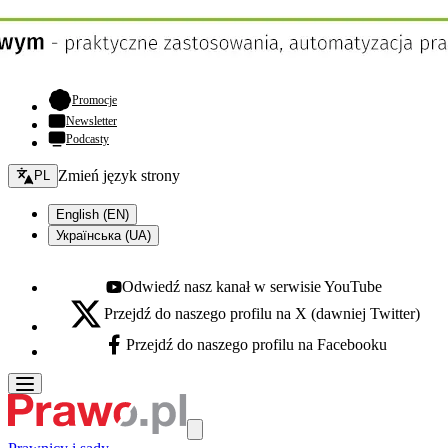
- otwiera się w nowej karcie
Promocje
Newsletter
Podcasty
Zmień język - bieżący:
Zmień język strony
PL
English (EN)
Українська (UA)
Odwiedź nasz kanał w serwisie YouTube
Youtube - otwiera się w nowej karcie
Przejdź do naszego profilu na X (dawniej Twitter)
X - otwiera się w nowej karcie
Przejdź do naszego profilu na Facebooku
Facebook - otwiera się w nowej karcie