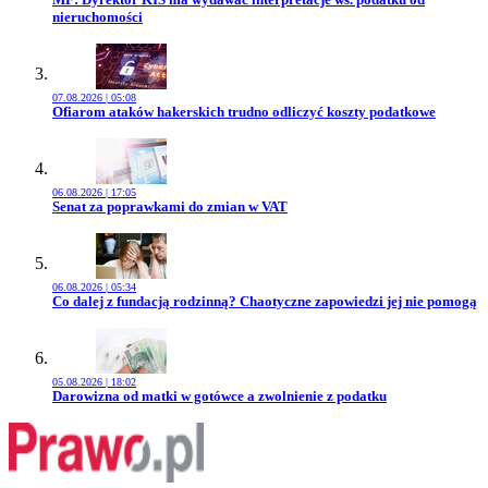
nieruchomości
07.08.2026 | 05:08
Przejdź do artykułu:
Ofiarom ataków hakerskich trudno odliczyć koszty podatkowe
06.08.2026 | 17:05
Przejdź do artykułu:
Senat za poprawkami do zmian w VAT
06.08.2026 | 05:34
Przejdź do artykułu:
Co dalej z fundacją rodzinną? Chaotyczne zapowiedzi jej nie pomogą
05.08.2026 | 18:02
Przejdź do artykułu:
Darowizna od matki w gotówce a zwolnienie z podatku