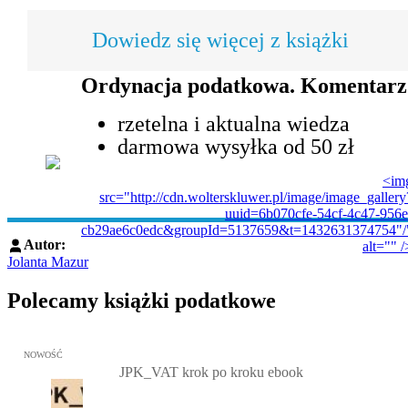
Dowiedz się więcej z książki
Ordynacja podatkowa. Komentarz
rzetelna i aktualna wiedza
darmowa wysyłka od 50 zł
<im
src="http://cdn.wolterskluwer.pl/image/image_gallery
uuid=6b070cfe-54cf-4c47-956e
cb29ae6c0edc&groupId=5137659&t=1432631374754"/
Autor:
alt="" /
Jolanta Mazur
Polecamy książki podatkowe
Przejdź do: JPK_VAT krok po kroku ebook, Patrycja Kubiesa - otw
NOWOŚĆ
JPK_VAT krok po kroku ebook