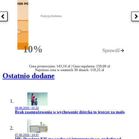
Patrycja Kubiesa
Poprzednia książka
N
10%
Sprawdź
Rabatu
Cena promocyjna: 143,10 zł |
Cena regularna: 159,00 zł
Najniższa cena w ostatnich 30 dniach: 119,25 zł
Ostatnio dodane
08.08.2026 | 05:32
Przejdź do artykułu:
Brak zaangażowania w wychowanie dziecka to jeszcze za mało
07.08.2026 | 14:47
Przejdź do artykułu:
MF: Dyrektor KIS ma wydawać interpretacje ws. podatku od