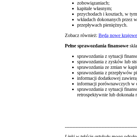
zobowiązaniach;
kapitale własnym;
przychodach i kosztach, w tym 
wkładach dokonanych przez wła
przepływach pieniężnych.
Zobacz również:
Będą nowe krajowe
Pełne sprawozdania finansowe
skła
sprawozdania z sytuacji finan
sprawozdania z zysków lub str
sprawozdania ze zmian w kapi
sprawozdania z przepływów pi
informacji dodatkowej zawieraj
informacji porównawczych w o
sprawozdania z sytuacji finans
retrospektywnie lub dokonała 
-----------------------------------------------
Linki w tekście artykułu mogą odsy