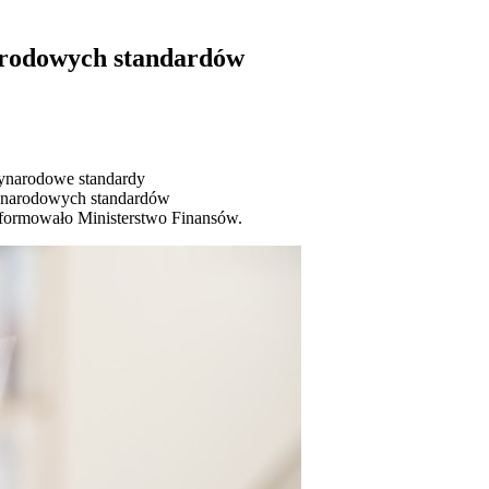
arodowych standardów
zynarodowe standardy
zynarodowych standardów
informowało Ministerstwo Finansów.