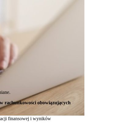
niane.
rdów rachunkowości obowiązujących
acji finansowej i wyników