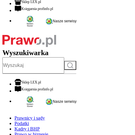
otwiera się w nowej karcie
Sklep LEX.pl
otwiera się w nowej karcie
Księgarnia profinfo.pl
Nasze serwisy
Wyszukiwarka
Szukaj
otwiera się w nowej karcie
Sklep LEX.pl
otwiera się w nowej karcie
Księgarnia profinfo.pl
Nasze serwisy
Prawnicy i sądy
Podatki
Kadry i BHP
Prawo w biznesie