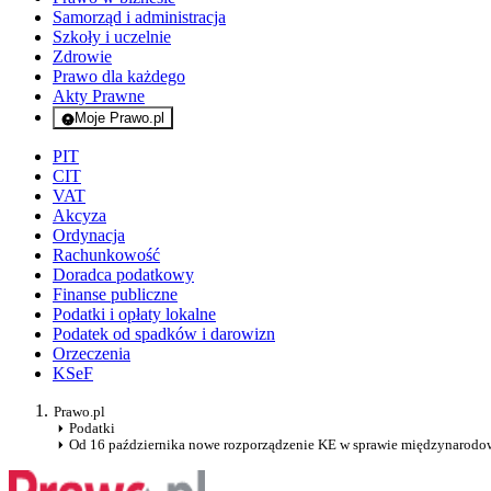
Samorząd i administracja
Szkoły i uczelnie
Zdrowie
Prawo dla każdego
Akty Prawne
Moje Prawo.pl
- rejestracja i logowanie do serwisu
PIT
CIT
VAT
Akcyza
Ordynacja
Rachunkowość
Doradca podatkowy
Finanse publiczne
Podatki i opłaty lokalne
Podatek od spadków i darowizn
Orzeczenia
KSeF
Prawo.pl
Podatki
Od 16 października nowe rozporządzenie KE w sprawie międzynarod