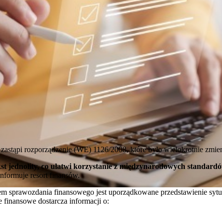
 zastąpi rozporządzenie (WE) 1126/2008, które było wielokrotnie zmie
kst jednolity, co ułatwi korzystanie z międzynarodowych standa
informuje resort finansów.
lem sprawozdania finansowego jest uporządkowane przedstawienie sytu
 finansowe dostarcza informacji o: