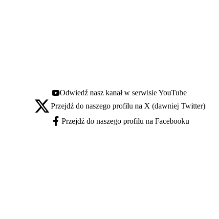
Odwiedź nasz kanał w serwisie YouTube
Youtube - otwiera się w nowej karcie
Przejdź do naszego profilu na X (dawniej Twitter)
X - otwiera się w nowej karcie
Przejdź do naszego profilu na Facebooku
Facebook - otwiera się w nowej karcie