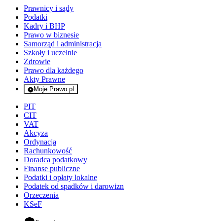
Prawnicy i sądy
Podatki
Kadry i BHP
Prawo w biznesie
Samorząd i administracja
Szkoły i uczelnie
Zdrowie
Prawo dla każdego
Akty Prawne
Moje Prawo.pl
- rejestracja i logowanie do serwisu
PIT
CIT
VAT
Akcyza
Ordynacja
Rachunkowość
Doradca podatkowy
Finanse publiczne
Podatki i opłaty lokalne
Podatek od spadków i darowizn
Orzeczenia
KSeF