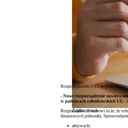
Rozporządzenie z 13 sierpnia 2023 r.
- Nowe rozporządzenie zawiera te
w państwach członkowskich UE -
Źródło: iStock
Rozporządzenie stanowi m.in. że ce
finansowych jednostki. Sprawozdanie
aktywach;