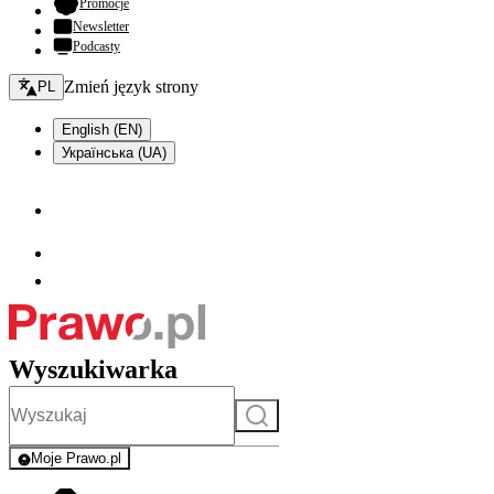
- otwiera się w nowej karcie
Promocje
Newsletter
Podcasty
Zmień język - bieżący:
Zmień język strony
PL
English (EN)
Українська (UA)
Wyszukiwarka
Szukaj
Moje Prawo.pl
- rejestracja i logowanie do serwisu