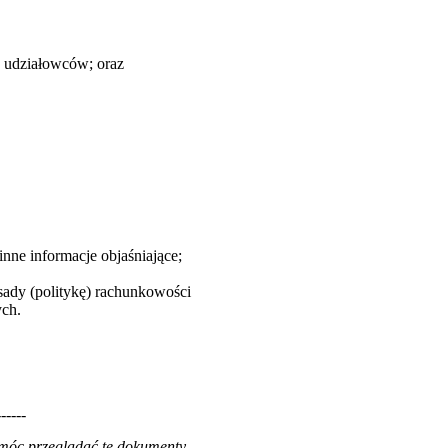
ze udziałowców; oraz
inne informacje objaśniające;
asady (politykę) rachunkowości
ych.
------
 móc przeglądać te dokumenty,