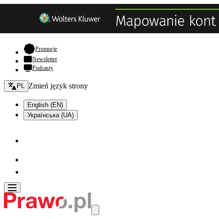
- otwiera się w nowej karcie
Promocje
Newsletter
Podcasty
Zmień język - bieżący:
Zmień język strony
PL
English (EN)
Українська (UA)