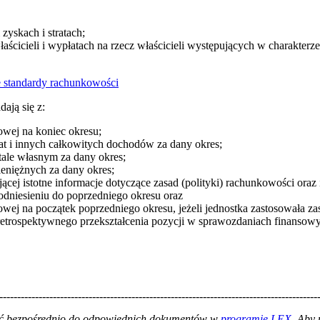
zyskach i stratach;
ścicieli i wypłatach na rzecz właścicieli występujących w charakter
 standardy rachunkowości
dają się z:
sowej na koniec okresu;
at i innych całkowitych dochodów za dany okres;
tale własnym za dany okres;
eniężnych za dany okres;
ącej istotne informacje dotyczące zasad (polityki) rachunkowości oraz 
dniesieniu do poprzedniego okresu oraz
owej na początek poprzedniego okresu, jeżeli jednostka zastosowała z
retrospektywnego przekształcenia pozycji w sprawozdaniach finansow
-----------------------------------------------------------------------------------------
łać bezpośrednio do odpowiednich dokumentów w
programie LEX
. Aby