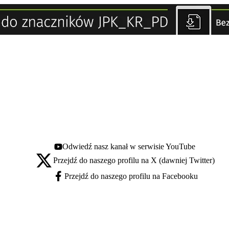
Odwiedź nasz kanał w serwisie YouTube
Youtube - otwiera się w nowej karcie
Przejdź do naszego profilu na X (dawniej Twitter)
X - otwiera się w nowej karcie
Przejdź do naszego profilu na Facebooku
Facebook - otwiera się w nowej karcie