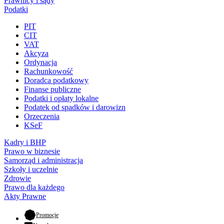
Prawnicy i sądy
Podatki
PIT
CIT
VAT
Akcyza
Ordynacja
Rachunkowość
Doradca podatkowy
Finanse publiczne
Podatki i opłaty lokalne
Podatek od spadków i darowizn
Orzeczenia
KSeF
Kadry i BHP
Prawo w biznesie
Samorząd i administracja
Szkoły i uczelnie
Zdrowie
Prawo dla każdego
Akty Prawne
- otwiera się w nowej karcie
Promocje