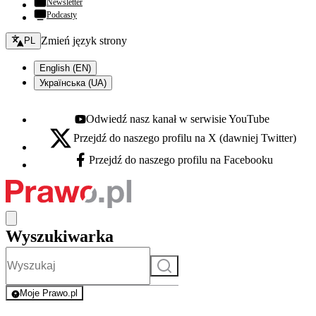
Newsletter
Podcasty
Zmień język - bieżący:
Zmień język strony
PL
English (EN)
Українська (UA)
Odwiedź nasz kanał w serwisie YouTube
Youtube - otwiera się w nowej karcie
Przejdź do naszego profilu na X (dawniej Twitter)
X - otwiera się w nowej karcie
Przejdź do naszego profilu na Facebooku
Facebook - otwiera się w nowej karcie
Wyszukiwarka
Szukaj
Moje Prawo.pl
- rejestracja i logowanie do serwisu