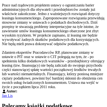
Prace nad rządowym projektem ustawy o ograniczaniu barier
administracyjnych dla obywateli i przedsiębiorców zostały już
właściwie zakończone. Jedno z ważniejszych rozwiązań dotyczy
leasingu konsumenckiego. Zaproponowane rozwiązania przewidują
stosowne zmiany w ustawach o podatkach dochodowych. Dziś
przepisy te stwarzają problemy interpretacyjne na tyle istotne, że
zawieranie umów leasingu konsumenckiego obarczone jest zbyt
wysokim ryzykiem. W projekcie zapisano, iż leasing nie będzie
wywoływać żadnych skutków podatkowych dla korzystających.
Nie będą mieli prawa dokonywać odpisów podatkowych.
Zdaniem ekspertów Pracodawców RP, planowane zmiany w
ustawie o PIT oraz w ustawie o CIT polegają na tym, że - po
spełnieniu kilku dodatkowych warunków - przedsiębiorcy oferujący
leasing (tzw. finansujący) nie będą zaliczali do swojego przychodu
części stanowiącej spłatę wartości początkowej środków trwałych
lub wartości niematerialnych. Finansujący, którzy poniosą mniejsze
ciężary podatkowe, powinni być bardziej skłonni do obniżenia cen
swoich usług świadczonych konsumentom. Ustawa ma wejść w
życie z początkiem lipca 2011 roku.
Autor:
Jan Lis
Polecamy książki podatkowe