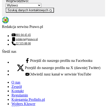
Województwo:
Szukaj danych kontaktowych
Redakcja serwisu Prawo.pl
801 04 45 45
Numer telefonu:
redakcja@prawo.pl
Adres email:
22 535 88 00
Numer telefonu:
Śledź nas
Przejdź do naszego profilu na Facebooku
facebook - otwiera się w nowej karcie
Przejdź do naszego profilu na X (dawniej Twitter)
x - otwiera się w nowej karcie
Odwiedź nasz kanał w serwisie YouTube
youtube - otwiera się w nowej karcie
O nas
Zespół
Kontakt
Regulamin
Księgarnia Profinfo.pl
Wolters Kluwer