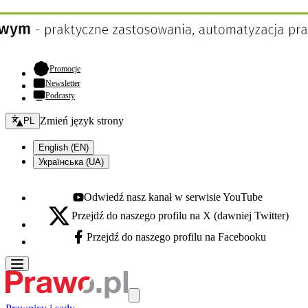
- otwiera się w nowej karcie
Promocje
Newsletter
Podcasty
Zmień język - bieżący:
Zmień język strony
PL
English (EN)
Українська (UA)
Odwiedź nasz kanał w serwisie YouTube
Youtube - otwiera się w nowej karcie
Przejdź do naszego profilu na X (dawniej Twitter)
X - otwiera się w nowej karcie
Przejdź do naszego profilu na Facebooku
Facebook - otwiera się w nowej karcie