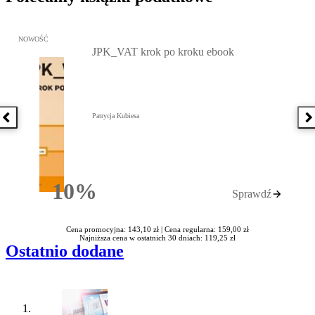
Przejdź do: JPK_VAT krok po kroku ebook, Patrycja Kubiesa - otw
NOWOŚĆ
JPK_VAT krok po kroku ebook
Patrycja Kubiesa
Poprzednia książka
N
10%
Sprawdź
Rabatu
Cena promocyjna: 143,10 zł |
Cena regularna: 159,00 zł
Najniższa cena w ostatnich 30 dniach: 119,25 zł
Ostatnio dodane