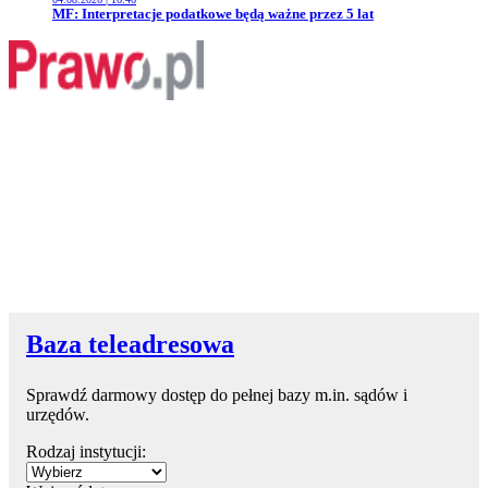
Przejdź do artykułu:
MF: Interpretacje podatkowe będą ważne przez 5 lat
Baza teleadresowa
Sprawdź darmowy dostęp do pełnej bazy m.in. sądów i
urzędów.
Rodzaj instytucji: