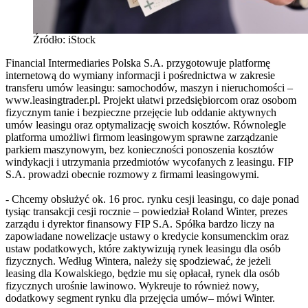
Źródło: iStock
Financial Intermediaries Polska S.A. przygotowuje platformę
internetową do wymiany informacji i pośrednictwa w zakresie
transferu umów leasingu: samochodów, maszyn i nieruchomości –
www.leasingtrader.pl. Projekt ułatwi przedsiębiorcom oraz osobom
fizycznym tanie i bezpieczne przejęcie lub oddanie aktywnych
umów leasingu oraz optymalizację swoich kosztów. Równolegle
platforma umożliwi firmom leasingowym sprawne zarządzanie
parkiem maszynowym, bez konieczności ponoszenia kosztów
windykacji i utrzymania przedmiotów wycofanych z leasingu. FIP
S.A. prowadzi obecnie rozmowy z firmami leasingowymi.
- Chcemy obsłużyć ok. 16 proc. rynku cesji leasingu, co daje ponad
tysiąc transakcji cesji rocznie – powiedział Roland Winter, prezes
zarządu i dyrektor finansowy FIP S.A. Spółka bardzo liczy na
zapowiadane nowelizacje ustawy o kredycie konsumenckim oraz
ustaw podatkowych, które zaktywizują rynek leasingu dla osób
fizycznych. Według Wintera, należy się spodziewać, że jeżeli
leasing dla Kowalskiego, będzie mu się opłacał, rynek dla osób
fizycznych urośnie lawinowo. Wykreuje to również nowy,
dodatkowy segment rynku dla przejęcia umów– mówi Winter.